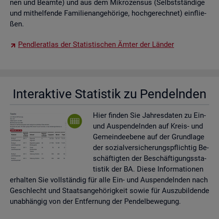
nen und Be­am­te) und aus dem Mi­kro­zen­sus (Selbst­stän­di­ge
und mit­hel­fen­de Fa­mi­li­en­an­ge­hö­ri­ge, hoch­ge­rech­net) ein­flie­
ßen.
Pend­ler­at­las der Sta­tis­ti­schen Ämter der Län­der
In­ter­ak­ti­ve Sta­tis­tik zu Pen­deln­den
Hier fin­den Sie Jah­res­da­ten zu Ein-
und Aus­pen­deln­den auf Kreis- und
Ge­mein­de­ebe­ne auf der Grund­la­ge
der so­zi­al­ver­si­che­rungs­pflich­tig Be­
schäf­tig­ten der Be­schäf­ti­gungs­sta­
tis­tik der BA. Diese In­for­ma­tio­nen
er­hal­ten Sie voll­stän­dig für alle Ein- und Aus­pen­deln­den nach
Ge­schlecht und Staats­an­ge­hö­rig­keit sowie für Aus­zu­bil­den­de
un­ab­hän­gig von der Ent­fer­nung der Pen­del­be­we­gung.