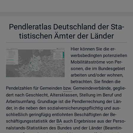
Pend­ler­at­las Deutsch­land der Sta­
tis­ti­schen Ämter der Län­der
Hier kön­nen Sie die er­
werbs­be­ding­ten po­ten­zi­el­len
Mo­bi­li­täts­strö­me von Per­
so­nen, die im Bun­des­ge­biet
ar­bei­ten und/oder woh­nen,
be­trach­ten. Sie fin­den die
Pen­del­zah­len für Ge­mein­den
bzw.
Ge­mein­de­ver­bän­de, ge­glie­
dert nach Ge­schlecht, Al­ters­klas­sen, Stel­lung im Beruf und
Ar­beits­um­fang. Grund­la­ge ist die Pend­ler­rech­nung der Län­
der, in die neben den so­zi­al­ver­si­che­rungs­pflich­tig und aus­
schlie­ß­lich ge­ring­fü­gig ent­lohn­ten Be­schäf­tig­ten der Be­
schäf­ti­gungs­sta­tis­tik der
BA
auch Er­geb­nis­se aus der Per­so­
nal­stands-Sta­tis­ti­ken des Bun­des und der Län­der (Be­am­tin­