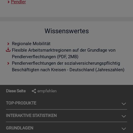
Pend­ler
Wissenswertes
Regionale Mobilität
Flexible Arbeitsmarktregionen auf der Grundlage von
Pendlerverflechtungen (PDF, 2MB)
Pendlerverflechtungen der sozialversicherungspflichtig
Beschäftigten nach Kreisen - Deutschland (Jahreszahlen)
Diese Seite
empfehlen
TOP-PRO­DUK­TE
IN­TER­AK­TI­VE STA­TIS­TI­KEN
GRUND­LA­GEN