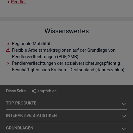
Pend­ler
Wissenswertes
Regionale Mobilität
Flexible Arbeitsmarktregionen auf der Grundlage von
Pendlerverflechtungen (PDF, 2MB)
Pendlerverflechtungen der sozialversicherungspflichtig
Beschäftigten nach Kreisen - Deutschland (Jahreszahlen)
Diese Seite
empfehlen
TOP-PRO­DUK­TE
IN­TER­AK­TI­VE STA­TIS­TI­KEN
GRUND­LA­GEN