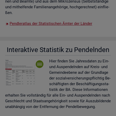
nen und Be­am­te) und aus dem Mi­kro­zen­sus (Selbst­stän­di­ge
und mit­hel­fen­de Fa­mi­li­en­an­ge­hö­ri­ge, hoch­ge­rech­net) ein­flie­
ßen.
Pend­ler­at­las der Sta­tis­ti­schen Ämter der Län­der
In­ter­ak­ti­ve Sta­tis­tik zu Pen­deln­den
Hier fin­den Sie Jah­res­da­ten zu Ein-
und Aus­pen­deln­den auf Kreis- und
Ge­mein­de­ebe­ne auf der Grund­la­ge
der so­zi­al­ver­si­che­rungs­pflich­tig Be­
schäf­tig­ten der Be­schäf­ti­gungs­sta­
tis­tik der BA. Diese In­for­ma­tio­nen
er­hal­ten Sie voll­stän­dig für alle Ein- und Aus­pen­deln­den nach
Ge­schlecht und Staats­an­ge­hö­rig­keit sowie für Aus­zu­bil­den­de
un­ab­hän­gig von der Ent­fer­nung der Pen­del­be­we­gung.