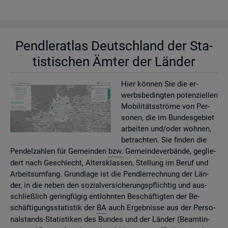
Pend­ler­at­las Deutsch­land der Sta­
tis­ti­schen Ämter der Län­der
Hier kön­nen Sie die er­
werbs­be­ding­ten po­ten­zi­el­len
Mo­bi­li­täts­strö­me von Per­
so­nen, die im Bun­des­ge­biet
ar­bei­ten und/oder woh­nen,
be­trach­ten. Sie fin­den die
Pen­del­zah­len für Ge­mein­den
bzw.
Ge­mein­de­ver­bän­de, ge­glie­
dert nach Ge­schlecht, Al­ters­klas­sen, Stel­lung im Beruf und
Ar­beits­um­fang. Grund­la­ge ist die Pend­ler­rech­nung der Län­
der, in die neben den so­zi­al­ver­si­che­rungs­pflich­tig und aus­
schlie­ß­lich ge­ring­fü­gig ent­lohn­ten Be­schäf­tig­ten der Be­
schäf­ti­gungs­sta­tis­tik der
BA
auch Er­geb­nis­se aus der Per­so­
nal­stands-Sta­tis­ti­ken des Bun­des und der Län­der (Be­am­tin­