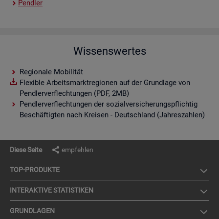
Pend­ler
Wissenswertes
Regionale Mobilität
Flexible Arbeitsmarktregionen auf der Grundlage von
Pendlerverflechtungen (PDF, 2MB)
Pendlerverflechtungen der sozialversicherungspflichtig
Beschäftigten nach Kreisen - Deutschland (Jahreszahlen)
Diese Seite
empfehlen
TOP-PRO­DUK­TE
IN­TER­AK­TI­VE STA­TIS­TI­KEN
GRUND­LA­GEN