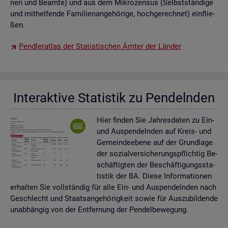
nen und Be­am­te) und aus dem Mi­kro­zen­sus (Selbst­stän­di­ge
und mit­hel­fen­de Fa­mi­li­en­an­ge­hö­ri­ge, hoch­ge­rech­net) ein­flie­
ßen.
Pend­ler­at­las der Sta­tis­ti­schen Ämter der Län­der
In­ter­ak­ti­ve Sta­tis­tik zu Pen­deln­den
Hier fin­den Sie Jah­res­da­ten zu Ein-
und Aus­pen­deln­den auf Kreis- und
Ge­mein­de­ebe­ne auf der Grund­la­ge
der so­zi­al­ver­si­che­rungs­pflich­tig Be­
schäf­tig­ten der Be­schäf­ti­gungs­sta­
tis­tik der BA. Diese In­for­ma­tio­nen
er­hal­ten Sie voll­stän­dig für alle Ein- und Aus­pen­deln­den nach
Ge­schlecht und Staats­an­ge­hö­rig­keit sowie für Aus­zu­bil­den­de
un­ab­hän­gig von der Ent­fer­nung der Pen­del­be­we­gung.