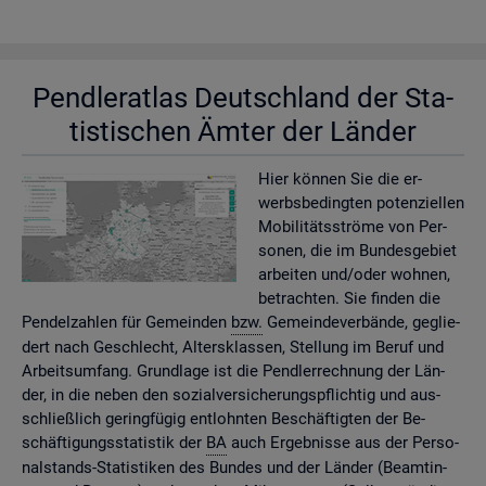
Pend­ler­at­las Deutsch­land der Sta­
tis­ti­schen Ämter der Län­der
Hier kön­nen Sie die er­
werbs­be­ding­ten po­ten­zi­el­len
Mo­bi­li­täts­strö­me von Per­
so­nen, die im Bun­des­ge­biet
ar­bei­ten und/oder woh­nen,
be­trach­ten. Sie fin­den die
Pen­del­zah­len für Ge­mein­den
bzw.
Ge­mein­de­ver­bän­de, ge­glie­
dert nach Ge­schlecht, Al­ters­klas­sen, Stel­lung im Beruf und
Ar­beits­um­fang. Grund­la­ge ist die Pend­ler­rech­nung der Län­
der, in die neben den so­zi­al­ver­si­che­rungs­pflich­tig und aus­
schlie­ß­lich ge­ring­fü­gig ent­lohn­ten Be­schäf­tig­ten der Be­
schäf­ti­gungs­sta­tis­tik der
BA
auch Er­geb­nis­se aus der Per­so­
nal­stands-Sta­tis­ti­ken des Bun­des und der Län­der (Be­am­tin­