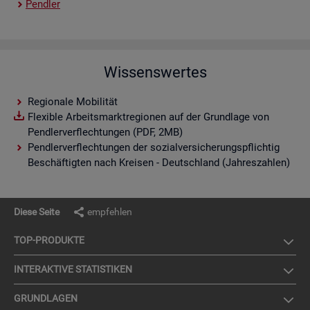
Pend­ler
Wissenswertes
Regionale Mobilität
Flexible Arbeitsmarktregionen auf der Grundlage von
Pendlerverflechtungen (PDF, 2MB)
Pendlerverflechtungen der sozialversicherungspflichtig
Beschäftigten nach Kreisen - Deutschland (Jahreszahlen)
Diese Seite
empfehlen
TOP-PRO­DUK­TE
IN­TER­AK­TI­VE STA­TIS­TI­KEN
GRUND­LA­GEN