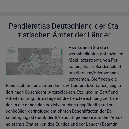
Pend­ler­at­las Deutsch­land der Sta­
tis­ti­schen Ämter der Län­der
Hier kön­nen Sie die er­
werbs­be­ding­ten po­ten­zi­el­len
Mo­bi­li­täts­strö­me von Per­
so­nen, die im Bun­des­ge­biet
ar­bei­ten und/oder woh­nen,
be­trach­ten. Sie fin­den die
Pen­del­zah­len für Ge­mein­den
bzw.
Ge­mein­de­ver­bän­de, ge­glie­
dert nach Ge­schlecht, Al­ters­klas­sen, Stel­lung im Beruf und
Ar­beits­um­fang. Grund­la­ge ist die Pend­ler­rech­nung der Län­
der, in die neben den so­zi­al­ver­si­che­rungs­pflich­tig und aus­
schlie­ß­lich ge­ring­fü­gig ent­lohn­ten Be­schäf­tig­ten der Be­
schäf­ti­gungs­sta­tis­tik der
BA
auch Er­geb­nis­se aus der Per­so­
nal­stands-Sta­tis­ti­ken des Bun­des und der Län­der (Be­am­tin­