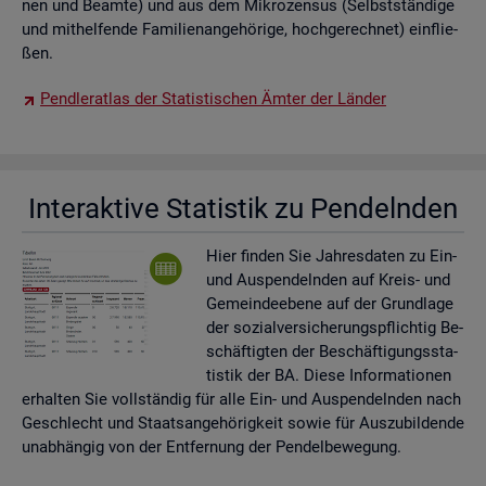
nen und Be­am­te) und aus dem Mi­kro­zen­sus (Selbst­stän­di­ge
und mit­hel­fen­de Fa­mi­li­en­an­ge­hö­ri­ge, hoch­ge­rech­net) ein­flie­
ßen.
Pend­ler­at­las der Sta­tis­ti­schen Ämter der Län­der
In­ter­ak­ti­ve Sta­tis­tik zu Pen­deln­den
Hier fin­den Sie Jah­res­da­ten zu Ein-
und Aus­pen­deln­den auf Kreis- und
Ge­mein­de­ebe­ne auf der Grund­la­ge
der so­zi­al­ver­si­che­rungs­pflich­tig Be­
schäf­tig­ten der Be­schäf­ti­gungs­sta­
tis­tik der BA. Diese In­for­ma­tio­nen
er­hal­ten Sie voll­stän­dig für alle Ein- und Aus­pen­deln­den nach
Ge­schlecht und Staats­an­ge­hö­rig­keit sowie für Aus­zu­bil­den­de
un­ab­hän­gig von der Ent­fer­nung der Pen­del­be­we­gung.