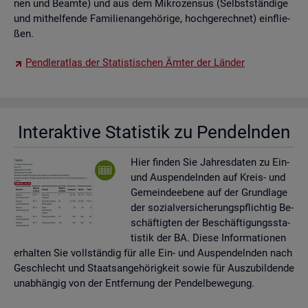
nen und Be­am­te) und aus dem Mi­kro­zen­sus (Selbst­stän­di­ge
und mit­hel­fen­de Fa­mi­li­en­an­ge­hö­ri­ge, hoch­ge­rech­net) ein­flie­
ßen.
Pend­ler­at­las der Sta­tis­ti­schen Ämter der Län­der
In­ter­ak­ti­ve Sta­tis­tik zu Pen­deln­den
Hier fin­den Sie Jah­res­da­ten zu Ein-
und Aus­pen­deln­den auf Kreis- und
Ge­mein­de­ebe­ne auf der Grund­la­ge
der so­zi­al­ver­si­che­rungs­pflich­tig Be­
schäf­tig­ten der Be­schäf­ti­gungs­sta­
tis­tik der BA. Diese In­for­ma­tio­nen
er­hal­ten Sie voll­stän­dig für alle Ein- und Aus­pen­deln­den nach
Ge­schlecht und Staats­an­ge­hö­rig­keit sowie für Aus­zu­bil­den­de
un­ab­hän­gig von der Ent­fer­nung der Pen­del­be­we­gung.