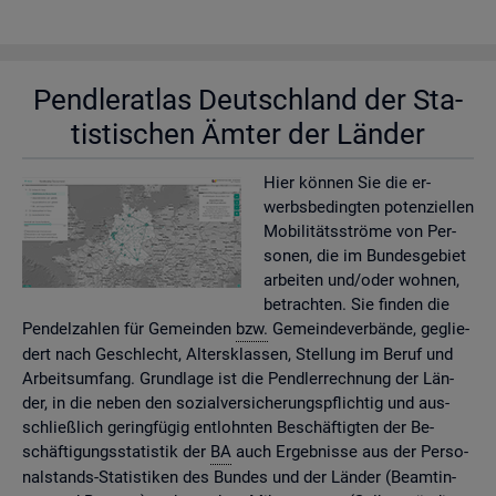
Pend­ler­at­las Deutsch­land der Sta­
tis­ti­schen Ämter der Län­der
Hier kön­nen Sie die er­
werbs­be­ding­ten po­ten­zi­el­len
Mo­bi­li­täts­strö­me von Per­
so­nen, die im Bun­des­ge­biet
ar­bei­ten und/oder woh­nen,
be­trach­ten. Sie fin­den die
Pen­del­zah­len für Ge­mein­den
bzw.
Ge­mein­de­ver­bän­de, ge­glie­
dert nach Ge­schlecht, Al­ters­klas­sen, Stel­lung im Beruf und
Ar­beits­um­fang. Grund­la­ge ist die Pend­ler­rech­nung der Län­
der, in die neben den so­zi­al­ver­si­che­rungs­pflich­tig und aus­
schlie­ß­lich ge­ring­fü­gig ent­lohn­ten Be­schäf­tig­ten der Be­
schäf­ti­gungs­sta­tis­tik der
BA
auch Er­geb­nis­se aus der Per­so­
nal­stands-Sta­tis­ti­ken des Bun­des und der Län­der (Be­am­tin­