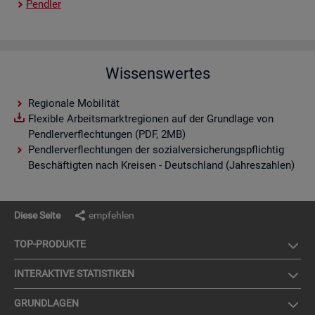
Pend­ler
Wissenswertes
Regionale Mobilität
Flexible Arbeitsmarktregionen auf der Grundlage von
Pendlerverflechtungen (PDF, 2MB)
Pendlerverflechtungen der sozialversicherungspflichtig
Beschäftigten nach Kreisen - Deutschland (Jahreszahlen)
Diese Seite
empfehlen
TOP-PRO­DUK­TE
IN­TER­AK­TI­VE STA­TIS­TI­KEN
GRUND­LA­GEN