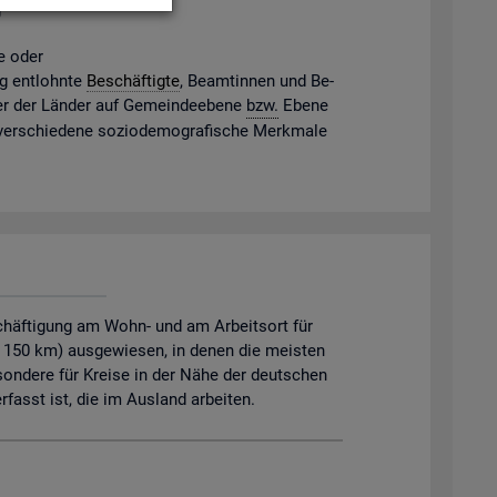
g
ne oder
gig ent­lohn­te
Be­schäf­tig­te
, Be­am­tin­nen und Be­
mter der Län­der auf Ge­mein­de­ebe­ne
bzw.
Ebene
 ver­schie­de­ne so­zio­de­mo­gra­fi­sche Merk­ma­le
chäftigung am Wohn- und am Arbeitsort für
. 150 km) ausgewiesen, in denen die meisten
sondere für Kreise in der Nähe der deutschen
asst ist, die im Ausland arbeiten.