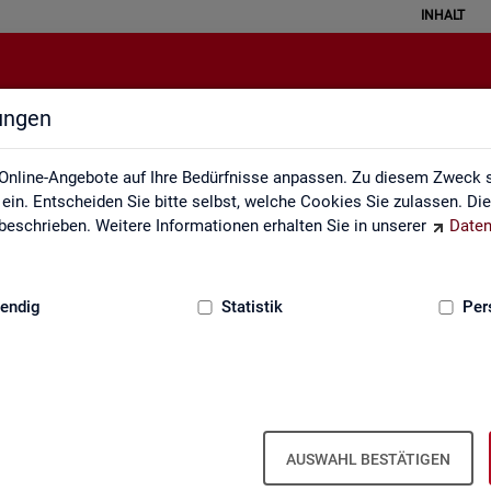
INHALT
lungen
Pendleratlas
Online-Angebote auf Ihre Bedürfnisse anpassen. Zu diesem Zweck s
in. Entscheiden Sie bitte selbst, welche Cookies Sie zulassen. Di
eschrieben. Weitere Informationen erhalten Sie in unserer
Daten
:
GRUNDLAGEN
endig
Statistik
Per
an­ten für Krei­se und Ge­mein­den/Ge­mein
AUSWAHL BESTÄTIGEN
 Kar­ten­dar­stel­lun­gen auf leicht nach­voll­zieh­ba­re Weise die er­werbs­b