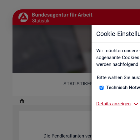
Cookie-Einstel
Wir möchten unsere 
sogenannte Cookies e
werden nachfolgend b
Bitte wählen Sie aus
STATISTIKEN
Technisch Notw
Details anzeigen
Pend­ler­at­l
Die Pend­ler­at­lan­ten ver­an­schau­li­chen mit ihren