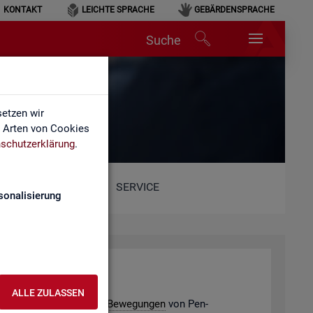
KONTAKT
LEICHTE SPRACHE
GEBÄRDENSPRACHE
Suche
etzen wir
e Arten von Cookies
schutzerklärung
.
SERVICE
sonalisierung
­de­ver­bän­de
ALLE ZULASSEN
e­ding­ten po­ten­ti­el­len
Be­we­gun­gen
von Pen­