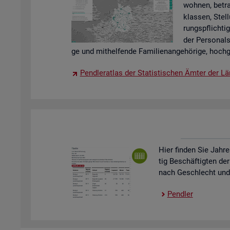
woh­nen, be­tra
klas­sen, Stel­
rungs­pflich­tig
der Per­so­nal
ge und mit­hel­fen­de Fa­mi­li­en­an­ge­hö­ri­ge, hoch­g
Pend­ler­at­las der Sta­tis­ti­schen Ämter der Lä
Hier fin­den Sie Jah­re
tig Be­schäf­tig­ten der
nach Ge­schlecht und St
Pend­ler