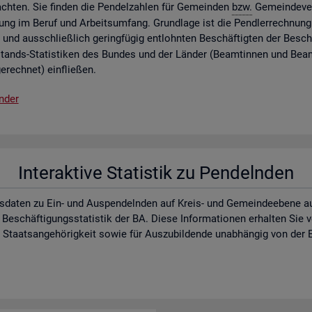
ch­ten. Sie fin­den die Pen­del­zah­len für Ge­mein­den
bzw.
Ge­mein­de­ver
lung im Beruf und Ar­beits­um­fang. Grund­la­ge ist die Pend­ler­rech­nung 
 und aus­schlie­ß­lich ge­ring­fü­gig ent­lohn­ten Be­schäf­tig­ten der Be­schä
­stands-Sta­tis­ti­ken des Bun­des und der Län­der (Be­am­tin­nen und Be­a
e­rech­net) ein­flie­ßen.
n­der
In­ter­ak­ti­ve Sta­tis­tik zu Pen­deln­den
s­da­ten zu Ein- und Aus­pen­deln­den auf Kreis- und Ge­mein­de­ebe­ne auf d
 Be­schäf­ti­gungs­sta­tis­tik der BA. Diese In­for­ma­tio­nen er­hal­ten Sie
aats­an­ge­hö­rig­keit sowie für Aus­zu­bil­den­de un­ab­hän­gig von der E