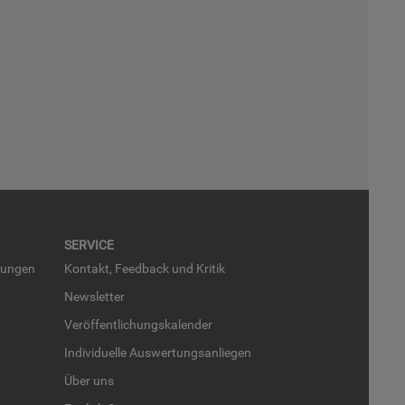
SER­VICE
run­gen
Kon­takt, Feed­back und Kri­tik
News­let­ter
Ver­öf­fent­li­chungs­ka­len­der
In­di­vi­du­el­le Aus­wer­tungs­an­lie­gen
Über uns