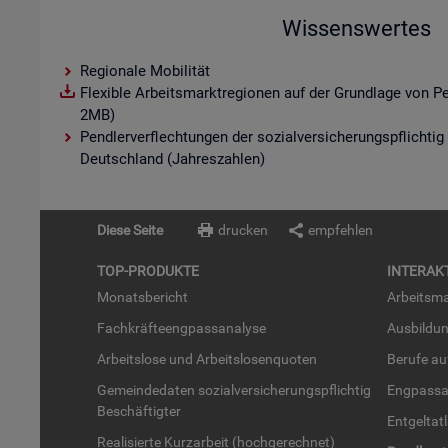
Wissenswertes
Regionale Mobilität
Flexible Arbeitsmarktregionen auf der Grundlage von P
2MB)
Pendlerverflechtungen der sozialversicherungspflichtig
Deutschland (Jahreszahlen)
Diese Seite
drucken
empfehlen
TOP-PRO­DUK­TE
IN­TER­AK­
Mo­nats­be­richt
Ar­beits­ma
Fach­kräf­te­eng­pass­ana­ly­se
Aus­bil­du
Ar­beits­lo­se und Ar­beits­lo­sen­quo­ten
Be­ru­fe a
Ge­mein­de­da­ten so­zi­al­ver­si­che­rungs­pflich­tig
Eng­pass­a
Be­schäf­tig­ter
Ent­gel­t­at
Rea­li­sier­te Kurz­ar­beit (hoch­ge­rech­net)