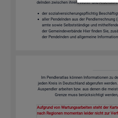
deln­den zwi­schen ihrem Wohn- und
Ar­beits­ort
der so­zi­al­ver­si­che­rungs­pflich­tig Be­schäf­t
aller Pen­deln­den aus der Pend­ler­rech­nung (so­
am­te sowie Selbst­stän­di­ge und mit­hel­fen­de
der Ge­mein­de­ver­bän­de Hier fin­den Sie, zu­sät
der Pen­deln­den und all­ge­mei­ne In­for­ma­tio
Im Pendleratlas können Informationen zu de
jeden Kreis in Deutschland abgerufen werden
Auspendler arbeiten bzw. aus denen die meist
Grenze muss berücksichtigt werden, 
Aufgrund von Wartungsarbeiten steht der Karte
nach Regionen momentan leider nicht zur Ver