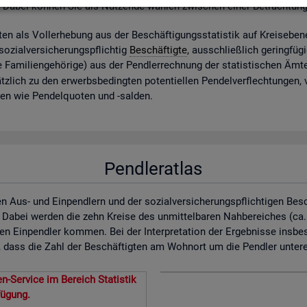
. Dabei kön­nen Sie als Nut­zen­de wäh­len zwi­schen einer Be­trach­tun
ig­ten als Vol­l­er­he­bung aus der Be­schäf­ti­gungs­sta­tis­tik auf Kreis­ebe­
zi­al­ver­si­che­rungs­pflich­tig
Be­schäf­tig­te
, aus­schlie­ß­lich ge­ring­fü­
 Fa­mi­li­en­ge­hö­ri­ge) aus der Pend­ler­rech­nung der sta­tis­ti­schen Ä
z­lich zu den er­werbs­be­ding­ten po­ten­ti­el­len Pen­del­ver­flech­tun­gen,
­nen wie Pen­del­quo­ten und -sal­den.
Pendleratlas
n Aus- und Einpendlern und der sozialversicherungspflichtigen Bes
. Dabei werden die zehn Kreise des unmittelbaren Nahbereiches (ca
en Einpendler kommen. Bei der Interpretation der Ergebnisse insbe
dass die Zahl der Beschäftigten am Wohnort um die Pendler untererf
n-Service im Bereich Statistik
fügung.