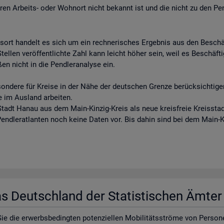
eren Arbeits- oder Wohnort nicht bekannt ist und die nicht zu den Pe
tsort handelt es sich um ein rechnerisches Ergebnis aus den Besch
llen veröffentlichte Zahl kann leicht höher sein, weil es Beschäftigt
en nicht in die Pendleranalyse ein.
sondere für Kreise in der Nähe der deutschen Grenze berücksichtigen
e im Ausland arbeiten.
tadt Hanau aus dem Main-Kinzig-Kreis als neue kreisfreie Kreisstadt
 Pendleratlanten noch keine Daten vor. Bis dahin sind bei dem Main-
las Deutsch­land der Sta­tis­ti­schen Ämte
e die er­werbs­be­ding­ten po­ten­zi­el­len Mo­bi­li­täts­strö­me von Per­so