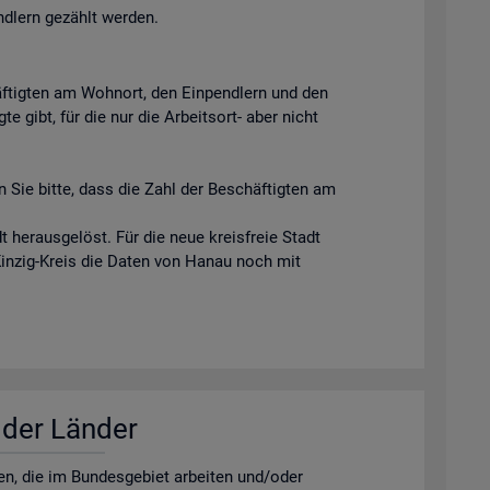
ndlern gezählt werden.
äftigten am Wohnort, den Einpendlern und den
e gibt, für die nur die Arbeitsort- aber nicht
 Sie bitte, dass die Zahl der Beschäftigten am
 herausgelöst. Für die neue kreisfreie Stadt
Kinzig-Kreis die Daten von Hanau noch mit
r der Län­der
­nen, die im Bun­des­ge­biet ar­bei­ten und/oder