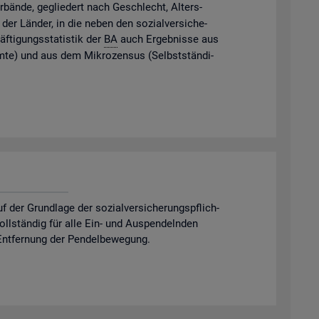
­bän­de, ge­glie­dert nach Ge­schlecht, Al­ters­
der Län­der, in die neben den so­zi­al­ver­si­che­
f­ti­gungs­sta­tis­tik der
BA
auch Er­geb­nis­se aus
m­te) und aus dem Mi­kro­zen­sus (Selbst­stän­di­
er Grund­la­ge der so­zi­al­ver­si­che­rungs­pflich­
 voll­stän­dig für alle Ein- und Aus­pen­deln­den
nt­fer­nung der Pen­del­be­we­gung.