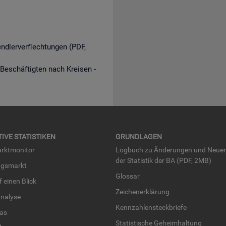
endlerverflechtungen (PDF,
 Beschäftigten nach Kreisen -
TI­VE STA­TIS­TI­KEN
GRUND­LA­GEN
rkt­mo­ni­tor
Log­buch zu Än­de­run­gen und Neue­
der Sta­tis­tik der BA (PDF, 2MB)
ngs­markt
Glos­sar
uf einen Blick
Zei­chen­er­klä­rung
na­ly­se
Kenn­zah­len­steck­brie­fe
­las
Sta­tis­ti­sche Ge­heim­hal­tung