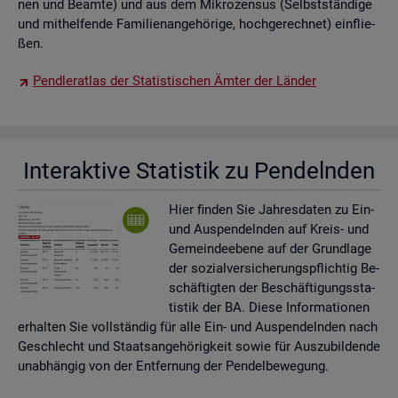
nen und Be­am­te) und aus dem Mi­kro­zen­sus (Selbst­stän­di­ge
und mit­hel­fen­de Fa­mi­li­en­an­ge­hö­ri­ge, hoch­ge­rech­net) ein­flie­
ßen.
Pend­ler­at­las der Sta­tis­ti­schen Ämter der Län­der
In­ter­ak­ti­ve Sta­tis­tik zu Pen­deln­den
Hier fin­den Sie Jah­res­da­ten zu Ein-
und Aus­pen­deln­den auf Kreis- und
Ge­mein­de­ebe­ne auf der Grund­la­ge
der so­zi­al­ver­si­che­rungs­pflich­tig Be­
schäf­tig­ten der Be­schäf­ti­gungs­sta­
tis­tik der BA. Diese In­for­ma­tio­nen
er­hal­ten Sie voll­stän­dig für alle Ein- und Aus­pen­deln­den nach
Ge­schlecht und Staats­an­ge­hö­rig­keit sowie für Aus­zu­bil­den­de
un­ab­hän­gig von der Ent­fer­nung der Pen­del­be­we­gung.