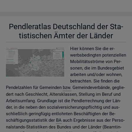
Pend­ler­at­las Deutsch­land der Sta­
tis­ti­schen Ämter der Län­der
Hier kön­nen Sie die er­
werbs­be­ding­ten po­ten­zi­el­len
Mo­bi­li­täts­strö­me von Per­
so­nen, die im Bun­des­ge­biet
ar­bei­ten und/oder woh­nen,
be­trach­ten. Sie fin­den die
Pen­del­zah­len für Ge­mein­den
bzw.
Ge­mein­de­ver­bän­de, ge­glie­
dert nach Ge­schlecht, Al­ters­klas­sen, Stel­lung im Beruf und
Ar­beits­um­fang. Grund­la­ge ist die Pend­ler­rech­nung der Län­
der, in die neben den so­zi­al­ver­si­che­rungs­pflich­tig und aus­
schlie­ß­lich ge­ring­fü­gig ent­lohn­ten Be­schäf­tig­ten der Be­
schäf­ti­gungs­sta­tis­tik der
BA
auch Er­geb­nis­se aus der Per­so­
nal­stands-Sta­tis­ti­ken des Bun­des und der Län­der (Be­am­tin­