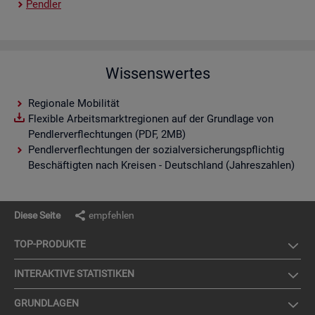
Pend­ler
Wissenswertes
Regionale Mobilität
Flexible Arbeitsmarktregionen auf der Grundlage von
Pendlerverflechtungen (PDF, 2MB)
Pendlerverflechtungen der sozialversicherungspflichtig
Beschäftigten nach Kreisen - Deutschland (Jahreszahlen)
Diese Seite
empfehlen
TOP-PRO­DUK­TE
IN­TER­AK­TI­VE STA­TIS­TI­KEN
GRUND­LA­GEN