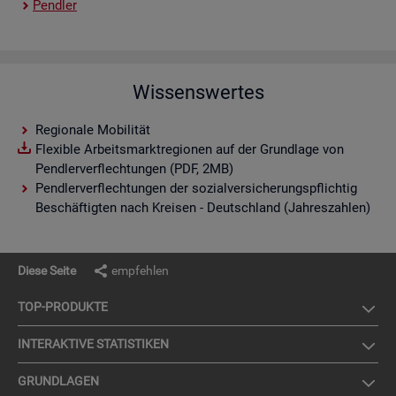
Pend­ler
Wissenswertes
Regionale Mobilität
Flexible Arbeitsmarktregionen auf der Grundlage von
Pendlerverflechtungen (PDF, 2MB)
Pendlerverflechtungen der sozialversicherungspflichtig
Beschäftigten nach Kreisen - Deutschland (Jahreszahlen)
Diese Seite
empfehlen
TOP-PRO­DUK­TE
IN­TER­AK­TI­VE STA­TIS­TI­KEN
GRUND­LA­GEN