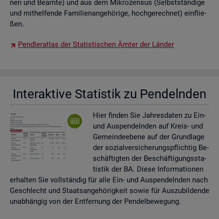
nen und Be­am­te) und aus dem Mi­kro­zen­sus (Selbst­stän­di­ge
und mit­hel­fen­de Fa­mi­li­en­an­ge­hö­ri­ge, hoch­ge­rech­net) ein­flie­
ßen.
Pend­ler­at­las der Sta­tis­ti­schen Ämter der Län­der
In­ter­ak­ti­ve Sta­tis­tik zu Pen­deln­den
Hier fin­den Sie Jah­res­da­ten zu Ein-
und Aus­pen­deln­den auf Kreis- und
Ge­mein­de­ebe­ne auf der Grund­la­ge
der so­zi­al­ver­si­che­rungs­pflich­tig Be­
schäf­tig­ten der Be­schäf­ti­gungs­sta­
tis­tik der BA. Diese In­for­ma­tio­nen
er­hal­ten Sie voll­stän­dig für alle Ein- und Aus­pen­deln­den nach
Ge­schlecht und Staats­an­ge­hö­rig­keit sowie für Aus­zu­bil­den­de
un­ab­hän­gig von der Ent­fer­nung der Pen­del­be­we­gung.