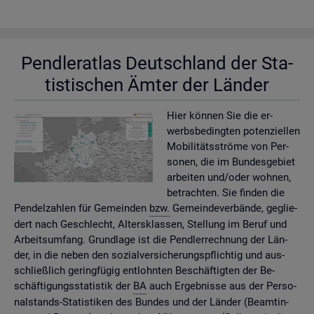
Pend­ler­at­las Deutsch­land der Sta­
tis­ti­schen Ämter der Län­der
Hier kön­nen Sie die er­
werbs­be­ding­ten po­ten­zi­el­len
Mo­bi­li­täts­strö­me von Per­
so­nen, die im Bun­des­ge­biet
ar­bei­ten und/oder woh­nen,
be­trach­ten. Sie fin­den die
Pen­del­zah­len für Ge­mein­den
bzw.
Ge­mein­de­ver­bän­de, ge­glie­
dert nach Ge­schlecht, Al­ters­klas­sen, Stel­lung im Beruf und
Ar­beits­um­fang. Grund­la­ge ist die Pend­ler­rech­nung der Län­
der, in die neben den so­zi­al­ver­si­che­rungs­pflich­tig und aus­
schlie­ß­lich ge­ring­fü­gig ent­lohn­ten Be­schäf­tig­ten der Be­
schäf­ti­gungs­sta­tis­tik der
BA
auch Er­geb­nis­se aus der Per­so­
nal­stands-Sta­tis­ti­ken des Bun­des und der Län­der (Be­am­tin­