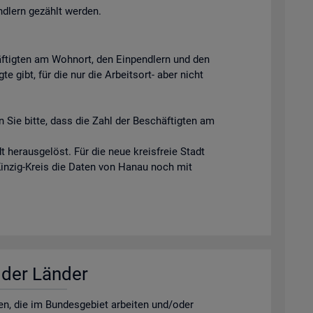
ndlern gezählt werden.
äftigten am Wohnort, den Einpendlern und den
e gibt, für die nur die Arbeitsort- aber nicht
 Sie bitte, dass die Zahl der Beschäftigten am
 herausgelöst. Für die neue kreisfreie Stadt
Kinzig-Kreis die Daten von Hanau noch mit
r der Län­der
­nen, die im Bun­des­ge­biet ar­bei­ten und/oder