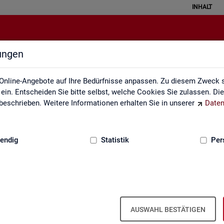
INHALT
lungen
Pendleratlas
Online-Angebote auf Ihre Bedürfnisse anpassen. Zu diesem Zweck s
in. Entscheiden Sie bitte selbst, welche Cookies Sie zulassen. Di
eschrieben. Weitere Informationen erhalten Sie in unserer
Daten
:
GRUNDLAGEN
endig
Statistik
Per
an­ten für Krei­se und Ge­mein­den/Ge­mein
AUSWAHL BESTÄTIGEN
 Kar­ten­dar­stel­lun­gen auf leicht nach­voll­zieh­ba­re Weise die er­werbs­b