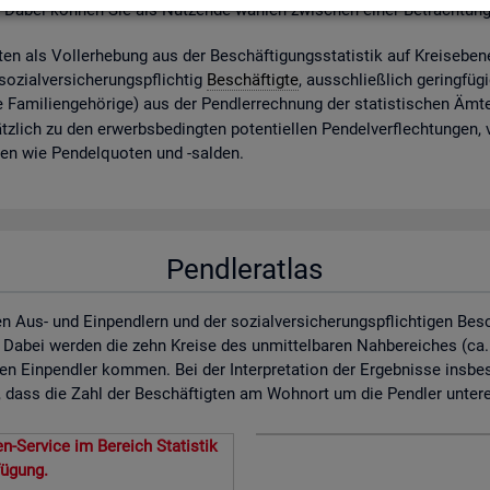
. Dabei kön­nen Sie als Nut­zen­de wäh­len zwi­schen einer Be­trach­tun
ig­ten als Vol­l­er­he­bung aus der Be­schäf­ti­gungs­sta­tis­tik auf Kreis­ebe­
zi­al­ver­si­che­rungs­pflich­tig
Be­schäf­tig­te
, aus­schlie­ß­lich ge­ring­fü­
 Fa­mi­li­en­ge­hö­ri­ge) aus der Pend­ler­rech­nung der sta­tis­ti­schen Ä
z­lich zu den er­werbs­be­ding­ten po­ten­ti­el­len Pen­del­ver­flech­tun­gen,
­nen wie Pen­del­quo­ten und -sal­den.
Pendleratlas
n Aus- und Einpendlern und der sozialversicherungspflichtigen Bes
. Dabei werden die zehn Kreise des unmittelbaren Nahbereiches (ca
en Einpendler kommen. Bei der Interpretation der Ergebnisse insbe
dass die Zahl der Beschäftigten am Wohnort um die Pendler untererf
n-Service im Bereich Statistik
fügung.