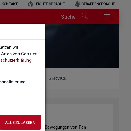
KONTAKT
LEICHTE SPRACHE
GEBÄRDENSPRACHE
Suche
etzen wir
e Arten von Cookies
schutzerklärung
.
SERVICE
sonalisierung
­de­ver­bän­de
ALLE ZULASSEN
e­ding­ten po­ten­ti­el­len
Be­we­gun­gen
von Pen­