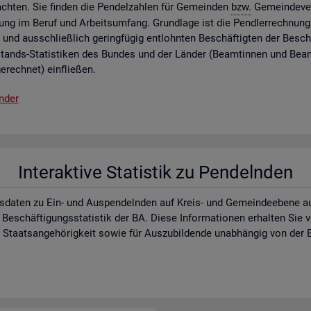
ch­ten. Sie fin­den die Pen­del­zah­len für Ge­mein­den
bzw.
Ge­mein­de­ver
lung im Beruf und Ar­beits­um­fang. Grund­la­ge ist die Pend­ler­rech­nung 
 und aus­schlie­ß­lich ge­ring­fü­gig ent­lohn­ten Be­schäf­tig­ten der Be­schä
­stands-Sta­tis­ti­ken des Bun­des und der Län­der (Be­am­tin­nen und Be­a
e­rech­net) ein­flie­ßen.
n­der
In­ter­ak­ti­ve Sta­tis­tik zu Pen­deln­den
s­da­ten zu Ein- und Aus­pen­deln­den auf Kreis- und Ge­mein­de­ebe­ne auf d
 Be­schäf­ti­gungs­sta­tis­tik der BA. Diese In­for­ma­tio­nen er­hal­ten Sie
aats­an­ge­hö­rig­keit sowie für Aus­zu­bil­den­de un­ab­hän­gig von der E