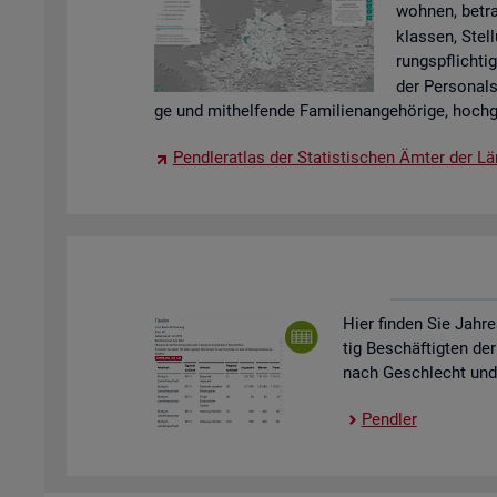
woh­nen, be­tra
klas­sen, Stel­
rungs­pflich­tig
der Per­so­nal
ge und mit­hel­fen­de Fa­mi­li­en­an­ge­hö­ri­ge, hoch­g
Pend­ler­at­las der Sta­tis­ti­schen Ämter der Lä
Hier fin­den Sie Jah­re
tig Be­schäf­tig­ten der
nach Ge­schlecht und St
Pend­ler