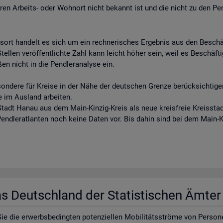
eren Arbeits- oder Wohnort nicht bekannt ist und die nicht zu den Pe
tsort handelt es sich um ein rechnerisches Ergebnis aus den Besch
llen veröffentlichte Zahl kann leicht höher sein, weil es Beschäftigt
en nicht in die Pendleranalyse ein.
sondere für Kreise in der Nähe der deutschen Grenze berücksichtigen
e im Ausland arbeiten.
tadt Hanau aus dem Main-Kinzig-Kreis als neue kreisfreie Kreisstadt
 Pendleratlanten noch keine Daten vor. Bis dahin sind bei dem Main-
las Deutsch­land der Sta­tis­ti­schen Ämte
e die er­werbs­be­ding­ten po­ten­zi­el­len Mo­bi­li­täts­strö­me von Per­so