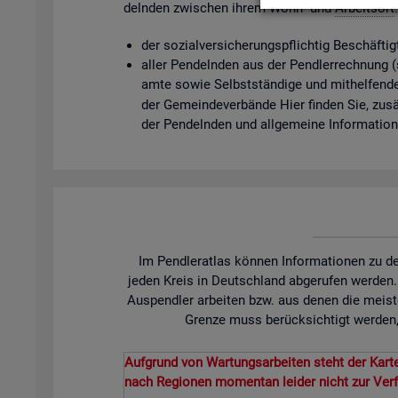
deln­den zwi­schen ihrem Wohn- und
Ar­beits­ort
der so­zi­al­ver­si­che­rungs­pflich­tig Be­schäf­t
aller Pen­deln­den aus der Pend­ler­rech­nung (so­
am­te sowie Selbst­stän­di­ge und mit­hel­fen­de
der Ge­mein­de­ver­bän­de Hier fin­den Sie, zu­sät
der Pen­deln­den und all­ge­mei­ne In­for­ma­tio
Im Pendleratlas können Informationen zu de
jeden Kreis in Deutschland abgerufen werden
Auspendler arbeiten bzw. aus denen die meist
Grenze muss berücksichtigt werden, 
Aufgrund von Wartungsarbeiten steht der Karte
nach Regionen momentan leider nicht zur Ver