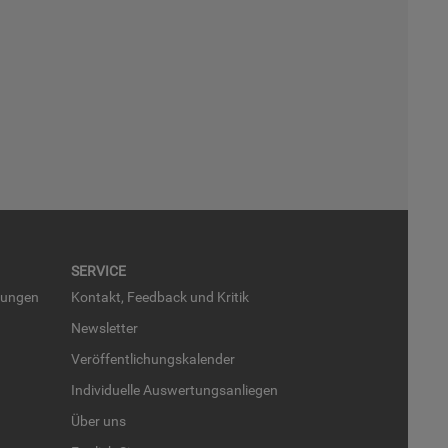
SER­VICE
run­gen
Kon­takt, Feed­back und Kri­tik
News­let­ter
Ver­öf­fent­li­chungs­ka­len­der
In­di­vi­du­el­le Aus­wer­tungs­an­lie­gen
Über uns