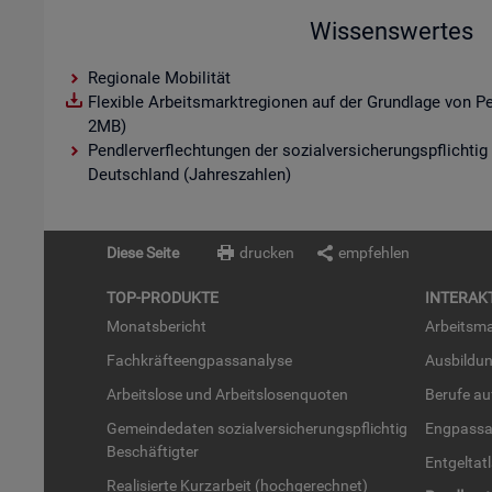
Wissenswertes
Regionale Mobilität
Flexible Arbeitsmarktregionen auf der Grundlage von P
2MB)
Pendlerverflechtungen der sozialversicherungspflichtig
Deutschland (Jahreszahlen)
Diese Seite
drucken
empfehlen
TOP-PRO­DUK­TE
IN­TER­AK­
Mo­nats­be­richt
Ar­beits­ma
Fach­kräf­te­eng­pass­ana­ly­se
Aus­bil­du
Ar­beits­lo­se und Ar­beits­lo­sen­quo­ten
Be­ru­fe a
Ge­mein­de­da­ten so­zi­al­ver­si­che­rungs­pflich­tig
Eng­pass­a
Be­schäf­tig­ter
Ent­gel­t­at
Rea­li­sier­te Kurz­ar­beit (hoch­ge­rech­net)