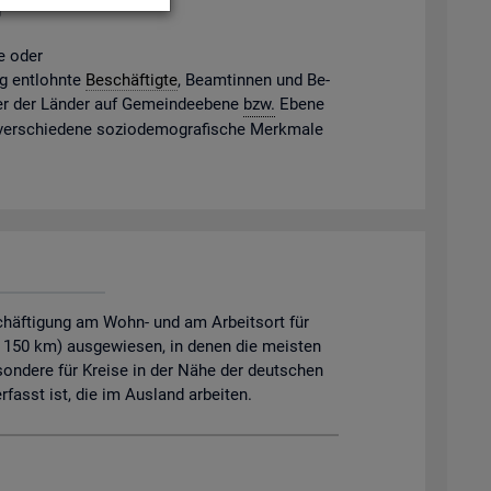
g
ne oder
gig ent­lohn­te
Be­schäf­tig­te
, Be­am­tin­nen und Be­
mter der Län­der auf Ge­mein­de­ebe­ne
bzw.
Ebene
 ver­schie­de­ne so­zio­de­mo­gra­fi­sche Merk­ma­le
chäftigung am Wohn- und am Arbeitsort für
. 150 km) ausgewiesen, in denen die meisten
sondere für Kreise in der Nähe der deutschen
asst ist, die im Ausland arbeiten.