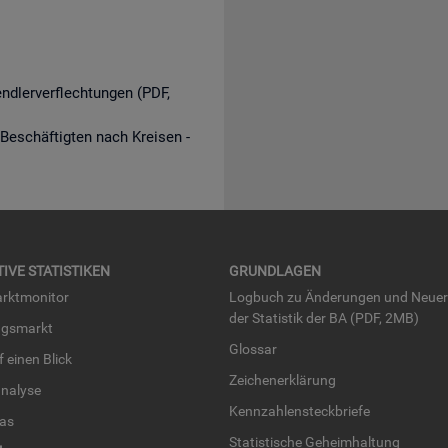
endlerverflechtungen (PDF,
 Beschäftigten nach Kreisen -
TI­VE STA­TIS­TI­KEN
GRUND­LA­GEN
rkt­mo­ni­tor
Log­buch zu Än­de­run­gen und Neue­
der Sta­tis­tik der BA (PDF, 2MB)
ngs­markt
Glos­sar
uf einen Blick
Zei­chen­er­klä­rung
na­ly­se
Kenn­zah­len­steck­brie­fe
­las
Sta­tis­ti­sche Ge­heim­hal­tung