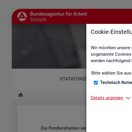
Cookie-Einstel
Wir möchten unsere 
sogenannte Cookies e
werden nachfolgend b
Bitte wählen Sie aus
STATISTIKEN
Technisch Notw
Details anzeigen
Pend­ler­at­l
Die Pend­ler­at­lan­ten ver­an­schau­li­chen mit ihren