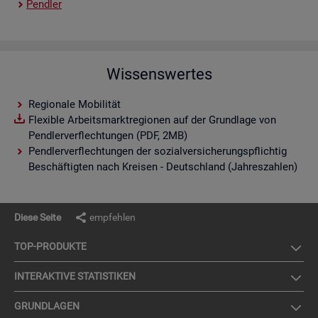
Pend­ler
Wissenswertes
Regionale Mobilität
Flexible Arbeitsmarktregionen auf der Grundlage von
Pendlerverflechtungen (PDF, 2MB)
Pendlerverflechtungen der sozialversicherungspflichtig
Beschäftigten nach Kreisen - Deutschland (Jahreszahlen)
Diese Seite
empfehlen
TOP-PRO­DUK­TE
IN­TER­AK­TI­VE STA­TIS­TI­KEN
GRUND­LA­GEN