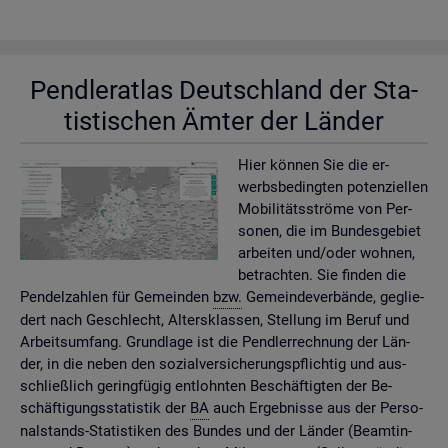
Pend­ler­at­las Deutsch­land der Sta­
tis­ti­schen Ämter der Län­der
Hier kön­nen Sie die er­
werbs­be­ding­ten po­ten­zi­el­len
Mo­bi­li­täts­strö­me von Per­
so­nen, die im Bun­des­ge­biet
ar­bei­ten und/oder woh­nen,
be­trach­ten. Sie fin­den die
Pen­del­zah­len für Ge­mein­den
bzw.
Ge­mein­de­ver­bän­de, ge­glie­
dert nach Ge­schlecht, Al­ters­klas­sen, Stel­lung im Beruf und
Ar­beits­um­fang. Grund­la­ge ist die Pend­ler­rech­nung der Län­
der, in die neben den so­zi­al­ver­si­che­rungs­pflich­tig und aus­
schlie­ß­lich ge­ring­fü­gig ent­lohn­ten Be­schäf­tig­ten der Be­
schäf­ti­gungs­sta­tis­tik der
BA
auch Er­geb­nis­se aus der Per­so­
nal­stands-Sta­tis­ti­ken des Bun­des und der Län­der (Be­am­tin­