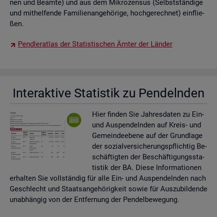
nen und Be­am­te) und aus dem Mi­kro­zen­sus (Selbst­stän­di­ge
und mit­hel­fen­de Fa­mi­li­en­an­ge­hö­ri­ge, hoch­ge­rech­net) ein­flie­
ßen.
Pend­ler­at­las der Sta­tis­ti­schen Ämter der Län­der
In­ter­ak­ti­ve Sta­tis­tik zu Pen­deln­den
Hier fin­den Sie Jah­res­da­ten zu Ein-
und Aus­pen­deln­den auf Kreis- und
Ge­mein­de­ebe­ne auf der Grund­la­ge
der so­zi­al­ver­si­che­rungs­pflich­tig Be­
schäf­tig­ten der Be­schäf­ti­gungs­sta­
tis­tik der BA. Diese In­for­ma­tio­nen
er­hal­ten Sie voll­stän­dig für alle Ein- und Aus­pen­deln­den nach
Ge­schlecht und Staats­an­ge­hö­rig­keit sowie für Aus­zu­bil­den­de
un­ab­hän­gig von der Ent­fer­nung der Pen­del­be­we­gung.