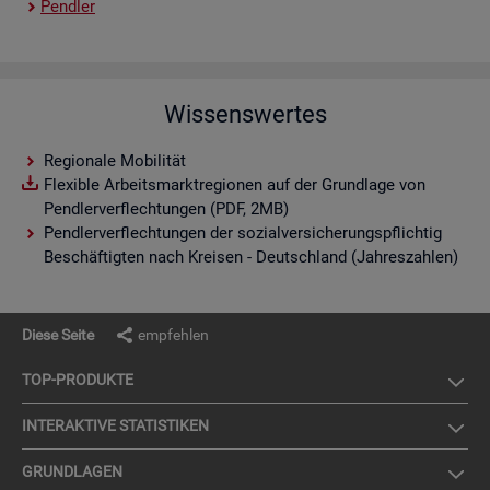
Pend­ler
Wissenswertes
Regionale Mobilität
Flexible Arbeitsmarktregionen auf der Grundlage von
Pendlerverflechtungen (PDF, 2MB)
Pendlerverflechtungen der sozialversicherungspflichtig
Beschäftigten nach Kreisen - Deutschland (Jahreszahlen)
Diese Seite
empfehlen
TOP-PRO­DUK­TE
IN­TER­AK­TI­VE STA­TIS­TI­KEN
GRUND­LA­GEN