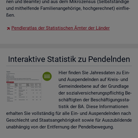
nen und Be­am­te) und aus dem Mi­kro­zen­sus (Selbst­stän­di­ge
und mit­hel­fen­de Fa­mi­li­en­an­ge­hö­ri­ge, hoch­ge­rech­net) ein­flie­
ßen.
Pend­ler­at­las der Sta­tis­ti­schen Ämter der Län­der
In­ter­ak­ti­ve Sta­tis­tik zu Pen­deln­den
Hier fin­den Sie Jah­res­da­ten zu Ein-
und Aus­pen­deln­den auf Kreis- und
Ge­mein­de­ebe­ne auf der Grund­la­ge
der so­zi­al­ver­si­che­rungs­pflich­tig Be­
schäf­tig­ten der Be­schäf­ti­gungs­sta­
tis­tik der BA. Diese In­for­ma­tio­nen
er­hal­ten Sie voll­stän­dig für alle Ein- und Aus­pen­deln­den nach
Ge­schlecht und Staats­an­ge­hö­rig­keit sowie für Aus­zu­bil­den­de
un­ab­hän­gig von der Ent­fer­nung der Pen­del­be­we­gung.