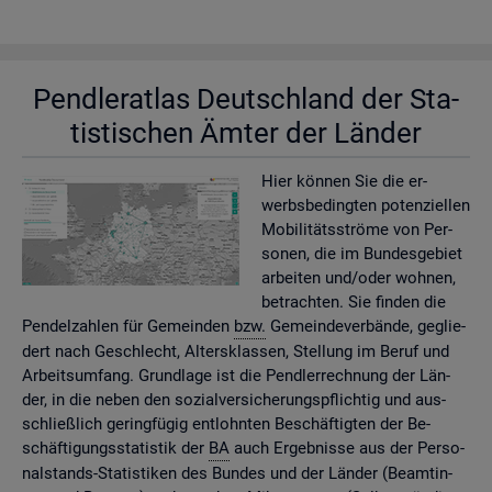
Pend­ler­at­las Deutsch­land der Sta­
tis­ti­schen Ämter der Län­der
Hier kön­nen Sie die er­
werbs­be­ding­ten po­ten­zi­el­len
Mo­bi­li­täts­strö­me von Per­
so­nen, die im Bun­des­ge­biet
ar­bei­ten und/oder woh­nen,
be­trach­ten. Sie fin­den die
Pen­del­zah­len für Ge­mein­den
bzw.
Ge­mein­de­ver­bän­de, ge­glie­
dert nach Ge­schlecht, Al­ters­klas­sen, Stel­lung im Beruf und
Ar­beits­um­fang. Grund­la­ge ist die Pend­ler­rech­nung der Län­
der, in die neben den so­zi­al­ver­si­che­rungs­pflich­tig und aus­
schlie­ß­lich ge­ring­fü­gig ent­lohn­ten Be­schäf­tig­ten der Be­
schäf­ti­gungs­sta­tis­tik der
BA
auch Er­geb­nis­se aus der Per­so­
nal­stands-Sta­tis­ti­ken des Bun­des und der Län­der (Be­am­tin­