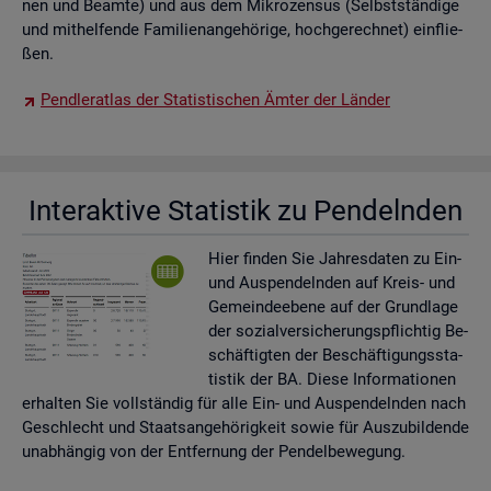
nen und Be­am­te) und aus dem Mi­kro­zen­sus (Selbst­stän­di­ge
und mit­hel­fen­de Fa­mi­li­en­an­ge­hö­ri­ge, hoch­ge­rech­net) ein­flie­
ßen.
Pend­ler­at­las der Sta­tis­ti­schen Ämter der Län­der
In­ter­ak­ti­ve Sta­tis­tik zu Pen­deln­den
Hier fin­den Sie Jah­res­da­ten zu Ein-
und Aus­pen­deln­den auf Kreis- und
Ge­mein­de­ebe­ne auf der Grund­la­ge
der so­zi­al­ver­si­che­rungs­pflich­tig Be­
schäf­tig­ten der Be­schäf­ti­gungs­sta­
tis­tik der BA. Diese In­for­ma­tio­nen
er­hal­ten Sie voll­stän­dig für alle Ein- und Aus­pen­deln­den nach
Ge­schlecht und Staats­an­ge­hö­rig­keit sowie für Aus­zu­bil­den­de
un­ab­hän­gig von der Ent­fer­nung der Pen­del­be­we­gung.