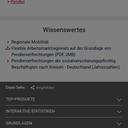
Pend­ler
Wissenswertes
Regionale Mobilität
Flexible Arbeitsmarktregionen auf der Grundlage von
Pendlerverflechtungen (PDF, 2MB)
Pendlerverflechtungen der sozialversicherungspflichtig
Beschäftigten nach Kreisen - Deutschland (Jahreszahlen)
Diese Seite
empfehlen
TOP-PRO­DUK­TE
IN­TER­AK­TI­VE STA­TIS­TI­KEN
GRUND­LA­GEN