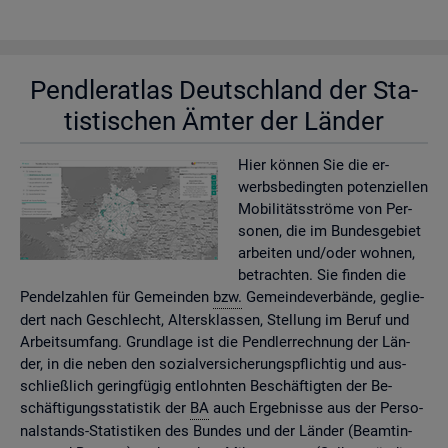
Pend­ler­at­las Deutsch­land der Sta­
tis­ti­schen Ämter der Län­der
Hier kön­nen Sie die er­
werbs­be­ding­ten po­ten­zi­el­len
Mo­bi­li­täts­strö­me von Per­
so­nen, die im Bun­des­ge­biet
ar­bei­ten und/oder woh­nen,
be­trach­ten. Sie fin­den die
Pen­del­zah­len für Ge­mein­den
bzw.
Ge­mein­de­ver­bän­de, ge­glie­
dert nach Ge­schlecht, Al­ters­klas­sen, Stel­lung im Beruf und
Ar­beits­um­fang. Grund­la­ge ist die Pend­ler­rech­nung der Län­
der, in die neben den so­zi­al­ver­si­che­rungs­pflich­tig und aus­
schlie­ß­lich ge­ring­fü­gig ent­lohn­ten Be­schäf­tig­ten der Be­
schäf­ti­gungs­sta­tis­tik der
BA
auch Er­geb­nis­se aus der Per­so­
nal­stands-Sta­tis­ti­ken des Bun­des und der Län­der (Be­am­tin­