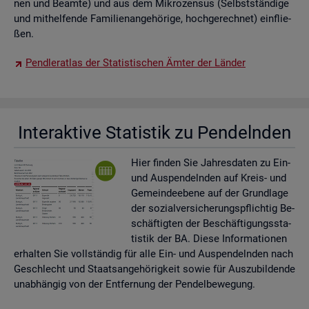
nen und Be­am­te) und aus dem Mi­kro­zen­sus (Selbst­stän­di­ge
und mit­hel­fen­de Fa­mi­li­en­an­ge­hö­ri­ge, hoch­ge­rech­net) ein­flie­
ßen.
Pend­ler­at­las der Sta­tis­ti­schen Ämter der Län­der
In­ter­ak­ti­ve Sta­tis­tik zu Pen­deln­den
Hier fin­den Sie Jah­res­da­ten zu Ein-
und Aus­pen­deln­den auf Kreis- und
Ge­mein­de­ebe­ne auf der Grund­la­ge
der so­zi­al­ver­si­che­rungs­pflich­tig Be­
schäf­tig­ten der Be­schäf­ti­gungs­sta­
tis­tik der BA. Diese In­for­ma­tio­nen
er­hal­ten Sie voll­stän­dig für alle Ein- und Aus­pen­deln­den nach
Ge­schlecht und Staats­an­ge­hö­rig­keit sowie für Aus­zu­bil­den­de
un­ab­hän­gig von der Ent­fer­nung der Pen­del­be­we­gung.