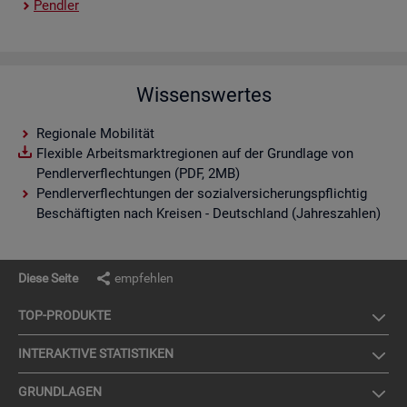
Pend­ler
Wissenswertes
Regionale Mobilität
Flexible Arbeitsmarktregionen auf der Grundlage von
Pendlerverflechtungen (PDF, 2MB)
Pendlerverflechtungen der sozialversicherungspflichtig
Beschäftigten nach Kreisen - Deutschland (Jahreszahlen)
Diese Seite
empfehlen
TOP-PRO­DUK­TE
IN­TER­AK­TI­VE STA­TIS­TI­KEN
GRUND­LA­GEN