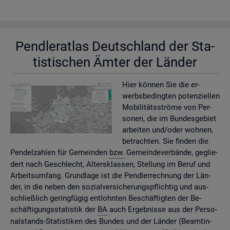
Pend­ler­at­las Deutsch­land der Sta­
tis­ti­schen Ämter der Län­der
Hier kön­nen Sie die er­
werbs­be­ding­ten po­ten­zi­el­len
Mo­bi­li­täts­strö­me von Per­
so­nen, die im Bun­des­ge­biet
ar­bei­ten und/oder woh­nen,
be­trach­ten. Sie fin­den die
Pen­del­zah­len für Ge­mein­den
bzw.
Ge­mein­de­ver­bän­de, ge­glie­
dert nach Ge­schlecht, Al­ters­klas­sen, Stel­lung im Beruf und
Ar­beits­um­fang. Grund­la­ge ist die Pend­ler­rech­nung der Län­
der, in die neben den so­zi­al­ver­si­che­rungs­pflich­tig und aus­
schlie­ß­lich ge­ring­fü­gig ent­lohn­ten Be­schäf­tig­ten der Be­
schäf­ti­gungs­sta­tis­tik der
BA
auch Er­geb­nis­se aus der Per­so­
nal­stands-Sta­tis­ti­ken des Bun­des und der Län­der (Be­am­tin­