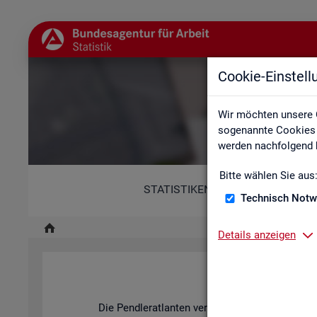
Cookie-Einstel
Wir möchten unsere 
sogenannte Cookies e
werden nachfolgend b
Bitte wählen Sie aus
STATISTIKEN
Technisch Notw
Details anzeigen
Pend­ler­at­l
Die Pend­ler­at­lan­ten ver­an­schau­li­chen mit ihren