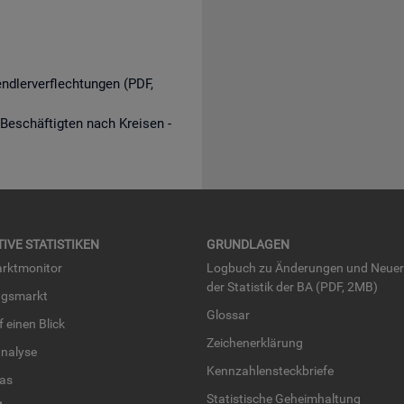
endlerverflechtungen (PDF,
 Beschäftigten nach Kreisen -
TI­VE STA­TIS­TI­KEN
GRUND­LA­GEN
rkt­mo­ni­tor
Log­buch zu Än­de­run­gen und Neue­
der Sta­tis­tik der BA (PDF, 2MB)
ngs­markt
Glos­sar
uf einen Blick
Zei­chen­er­klä­rung
na­ly­se
Kenn­zah­len­steck­brie­fe
­las
Sta­tis­ti­sche Ge­heim­hal­tung