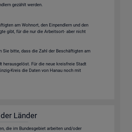
ndlern gezählt werden.
äftigten am Wohnort, den Einpendlern und den
e gibt, für die nur die Arbeitsort- aber nicht
 Sie bitte, dass die Zahl der Beschäftigten am
 herausgelöst. Für die neue kreisfreie Stadt
Kinzig-Kreis die Daten von Hanau noch mit
r der Län­der
­nen, die im Bun­des­ge­biet ar­bei­ten und/oder