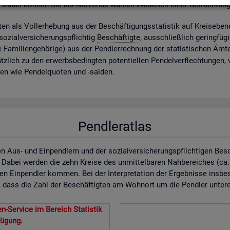
. Dabei kön­nen Sie als Nut­zen­de wäh­len zwi­schen einer Be­trach­tun
ig­ten als Vol­l­er­he­bung aus der Be­schäf­ti­gungs­sta­tis­tik auf Kreis­ebe­
zi­al­ver­si­che­rungs­pflich­tig
Be­schäf­tig­te
, aus­schlie­ß­lich ge­ring­fü­
 Fa­mi­li­en­ge­hö­ri­ge) aus der Pend­ler­rech­nung der sta­tis­ti­schen Ä
z­lich zu den er­werbs­be­ding­ten po­ten­ti­el­len Pen­del­ver­flech­tun­gen,
­nen wie Pen­del­quo­ten und -sal­den.
Pendleratlas
n Aus- und Einpendlern und der sozialversicherungspflichtigen Bes
. Dabei werden die zehn Kreise des unmittelbaren Nahbereiches (ca
en Einpendler kommen. Bei der Interpretation der Ergebnisse insbe
dass die Zahl der Beschäftigten am Wohnort um die Pendler untererf
n-Service im Bereich Statistik
fügung.