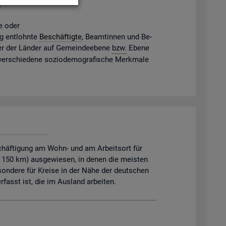
g
ne oder
gig ent­lohn­te
Be­schäf­tig­te
, Be­am­tin­nen und Be­
mter der Län­der auf Ge­mein­de­ebe­ne
bzw.
Ebene
 ver­schie­de­ne so­zio­de­mo­gra­fi­sche Merk­ma­le
chäftigung am Wohn- und am Arbeitsort für
. 150 km) ausgewiesen, in denen die meisten
sondere für Kreise in der Nähe der deutschen
asst ist, die im Ausland arbeiten.