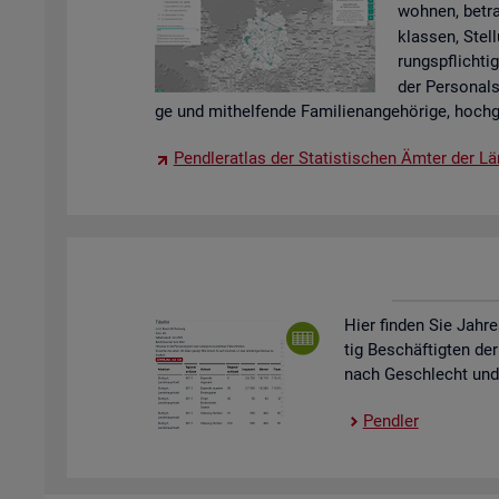
woh­nen, be­tra
klas­sen, Stel­
rungs­pflich­tig
der Per­so­nal
ge und mit­hel­fen­de Fa­mi­li­en­an­ge­hö­ri­ge, hoch­g
Pend­ler­at­las der Sta­tis­ti­schen Ämter der Lä
Hier fin­den Sie Jah­re
tig Be­schäf­tig­ten der
nach Ge­schlecht und St
Pend­ler