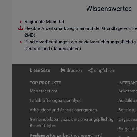
Wissenswertes
Regionale Mobilität
Flexible Arbeitsmarktregionen auf der Grundlage von P
2MB)
Pendlerverflechtungen der sozialversicherungspflichtig
Deutschland (Jahreszahlen)
Diese Seite
drucken
empfehlen
TOP-PRO­DUK­TE
IN­TER­AK­
Mo­nats­be­richt
Ar­beits­ma
Fach­kräf­te­eng­pass­ana­ly­se
Aus­bil­du
Ar­beits­lo­se und Ar­beits­lo­sen­quo­ten
Be­ru­fe a
Ge­mein­de­da­ten so­zi­al­ver­si­che­rungs­pflich­tig
Eng­pass­a
Be­schäf­tig­ter
Ent­gel­t­at
Rea­li­sier­te Kurz­ar­beit (hoch­ge­rech­net)