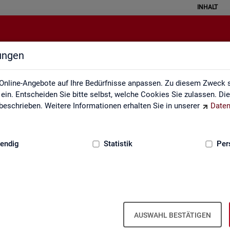
INHALT
lungen
Pendleratlas
Online-Angebote auf Ihre Bedürfnisse anpassen. Zu diesem Zweck s
in. Entscheiden Sie bitte selbst, welche Cookies Sie zulassen. Di
eschrieben. Weitere Informationen erhalten Sie in unserer
Daten
:
GRUNDLAGEN
endig
Statistik
Per
an­ten für Krei­se und Ge­mein­den/Ge­mein
AUSWAHL BESTÄTIGEN
 Kar­ten­dar­stel­lun­gen auf leicht nach­voll­zieh­ba­re Weise die er­werbs­b