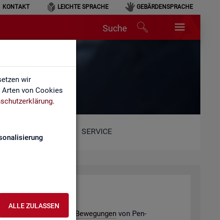
KONTAKT
LEICHTE SPRACHE
GEBÄRDENSPRACHE
Suche
etzen wir
e Arten von Cookies
schutzerklärung
.
SERVICE
sonalisierung
­de­ver­bän­de
ALLE ZULASSEN
e­ding­ten po­ten­ti­el­len
Be­we­gun­gen
von Pen­