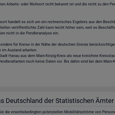
eren Arbeits- oder Wohnort nicht bekannt ist und die nicht zu den Pe
tsort handelt es sich um ein rechnerisches Ergebnis aus den Besch
llen veröffentlichte Zahl kann leicht höher sein, weil es Beschäftigt
en nicht in die Pendleranalyse ein.
sondere für Kreise in der Nähe der deutschen Grenze berücksichtigen
e im Ausland arbeiten.
tadt Hanau aus dem Main-Kinzig-Kreis als neue kreisfreie Kreisstadt
 Pendleratlanten noch keine Daten vor. Bis dahin sind bei dem Main-
las Deutsch­land der Sta­tis­ti­schen Ämte
e die er­werbs­be­ding­ten po­ten­zi­el­len Mo­bi­li­täts­strö­me von Per­so