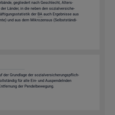
­bän­de, ge­glie­dert nach Ge­schlecht, Al­ters­
der Län­der, in die neben den so­zi­al­ver­si­che­
f­ti­gungs­sta­tis­tik der
BA
auch Er­geb­nis­se aus
m­te) und aus dem Mi­kro­zen­sus (Selbst­stän­di­
er Grund­la­ge der so­zi­al­ver­si­che­rungs­pflich­
 voll­stän­dig für alle Ein- und Aus­pen­deln­den
nt­fer­nung der Pen­del­be­we­gung.