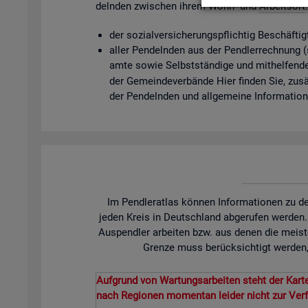
deln­den zwi­schen ihrem Wohn- und
Ar­beits­ort
der so­zi­al­ver­si­che­rungs­pflich­tig Be­schäf­t
aller Pen­deln­den aus der Pend­ler­rech­nung (so­
am­te sowie Selbst­stän­di­ge und mit­hel­fen­de
der Ge­mein­de­ver­bän­de Hier fin­den Sie, zu­sät
der Pen­deln­den und all­ge­mei­ne In­for­ma­tio
Im Pendleratlas können Informationen zu de
jeden Kreis in Deutschland abgerufen werden
Auspendler arbeiten bzw. aus denen die meist
Grenze muss berücksichtigt werden, 
Aufgrund von Wartungsarbeiten steht der Karte
nach Regionen momentan leider nicht zur Ver