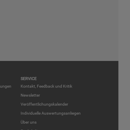
SER­VICE
run­gen
Kon­takt, Feed­back und Kri­tik
News­let­ter
Ver­öf­fent­li­chungs­ka­len­der
In­di­vi­du­el­le Aus­wer­tungs­an­lie­gen
Über uns