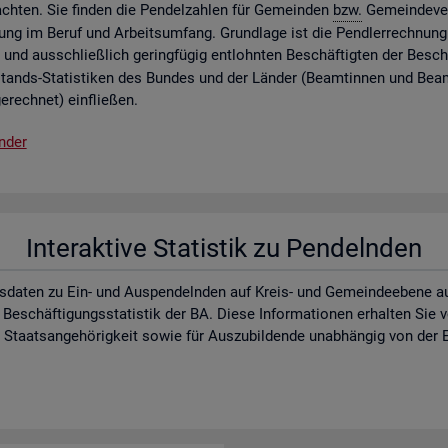
ch­ten. Sie fin­den die Pen­del­zah­len für Ge­mein­den
bzw.
Ge­mein­de­ver
lung im Beruf und Ar­beits­um­fang. Grund­la­ge ist die Pend­ler­rech­nung 
 und aus­schlie­ß­lich ge­ring­fü­gig ent­lohn­ten Be­schäf­tig­ten der Be­schä
­stands-Sta­tis­ti­ken des Bun­des und der Län­der (Be­am­tin­nen und Be­a
e­rech­net) ein­flie­ßen.
n­der
In­ter­ak­ti­ve Sta­tis­tik zu Pen­deln­den
s­da­ten zu Ein- und Aus­pen­deln­den auf Kreis- und Ge­mein­de­ebe­ne auf d
 Be­schäf­ti­gungs­sta­tis­tik der BA. Diese In­for­ma­tio­nen er­hal­ten Sie
aats­an­ge­hö­rig­keit sowie für Aus­zu­bil­den­de un­ab­hän­gig von der E