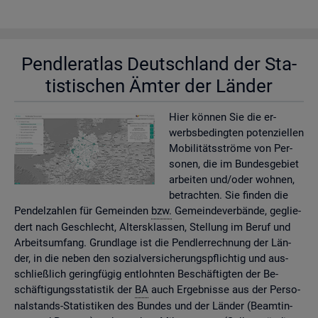
Pend­ler­at­las Deutsch­land der Sta­
tis­ti­schen Ämter der Län­der
Hier kön­nen Sie die er­
werbs­be­ding­ten po­ten­zi­el­len
Mo­bi­li­täts­strö­me von Per­
so­nen, die im Bun­des­ge­biet
ar­bei­ten und/oder woh­nen,
be­trach­ten. Sie fin­den die
Pen­del­zah­len für Ge­mein­den
bzw.
Ge­mein­de­ver­bän­de, ge­glie­
dert nach Ge­schlecht, Al­ters­klas­sen, Stel­lung im Beruf und
Ar­beits­um­fang. Grund­la­ge ist die Pend­ler­rech­nung der Län­
der, in die neben den so­zi­al­ver­si­che­rungs­pflich­tig und aus­
schlie­ß­lich ge­ring­fü­gig ent­lohn­ten Be­schäf­tig­ten der Be­
schäf­ti­gungs­sta­tis­tik der
BA
auch Er­geb­nis­se aus der Per­so­
nal­stands-Sta­tis­ti­ken des Bun­des und der Län­der (Be­am­tin­