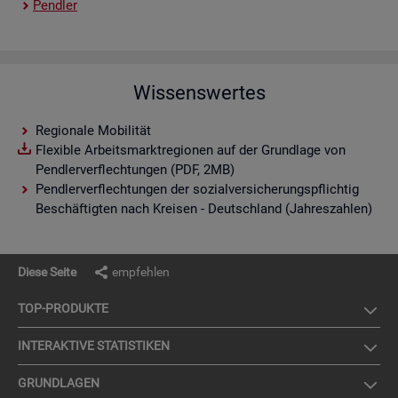
Pend­ler
Wissenswertes
Regionale Mobilität
Flexible Arbeitsmarktregionen auf der Grundlage von
Pendlerverflechtungen (PDF, 2MB)
Pendlerverflechtungen der sozialversicherungspflichtig
Beschäftigten nach Kreisen - Deutschland (Jahreszahlen)
Diese Seite
empfehlen
TOP-PRO­DUK­TE
IN­TER­AK­TI­VE STA­TIS­TI­KEN
GRUND­LA­GEN