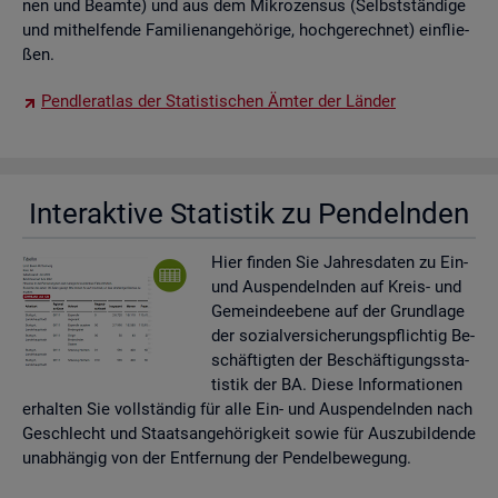
nen und Be­am­te) und aus dem Mi­kro­zen­sus (Selbst­stän­di­ge
und mit­hel­fen­de Fa­mi­li­en­an­ge­hö­ri­ge, hoch­ge­rech­net) ein­flie­
ßen.
Pend­ler­at­las der Sta­tis­ti­schen Ämter der Län­der
In­ter­ak­ti­ve Sta­tis­tik zu Pen­deln­den
Hier fin­den Sie Jah­res­da­ten zu Ein-
und Aus­pen­deln­den auf Kreis- und
Ge­mein­de­ebe­ne auf der Grund­la­ge
der so­zi­al­ver­si­che­rungs­pflich­tig Be­
schäf­tig­ten der Be­schäf­ti­gungs­sta­
tis­tik der BA. Diese In­for­ma­tio­nen
er­hal­ten Sie voll­stän­dig für alle Ein- und Aus­pen­deln­den nach
Ge­schlecht und Staats­an­ge­hö­rig­keit sowie für Aus­zu­bil­den­de
un­ab­hän­gig von der Ent­fer­nung der Pen­del­be­we­gung.