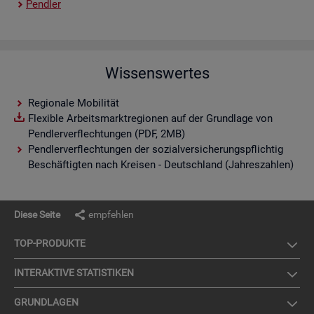
Pend­ler
Wissenswertes
Regionale Mobilität
Flexible Arbeitsmarktregionen auf der Grundlage von
Pendlerverflechtungen (PDF, 2MB)
Pendlerverflechtungen der sozialversicherungspflichtig
Beschäftigten nach Kreisen - Deutschland (Jahreszahlen)
Diese Seite
empfehlen
TOP-PRO­DUK­TE
IN­TER­AK­TI­VE STA­TIS­TI­KEN
GRUND­LA­GEN