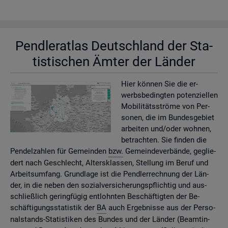
Pend­ler­at­las Deutsch­land der Sta­
tis­ti­schen Ämter der Län­der
Hier kön­nen Sie die er­
werbs­be­ding­ten po­ten­zi­el­len
Mo­bi­li­täts­strö­me von Per­
so­nen, die im Bun­des­ge­biet
ar­bei­ten und/oder woh­nen,
be­trach­ten. Sie fin­den die
Pen­del­zah­len für Ge­mein­den
bzw.
Ge­mein­de­ver­bän­de, ge­glie­
dert nach Ge­schlecht, Al­ters­klas­sen, Stel­lung im Beruf und
Ar­beits­um­fang. Grund­la­ge ist die Pend­ler­rech­nung der Län­
der, in die neben den so­zi­al­ver­si­che­rungs­pflich­tig und aus­
schlie­ß­lich ge­ring­fü­gig ent­lohn­ten Be­schäf­tig­ten der Be­
schäf­ti­gungs­sta­tis­tik der
BA
auch Er­geb­nis­se aus der Per­so­
nal­stands-Sta­tis­ti­ken des Bun­des und der Län­der (Be­am­tin­