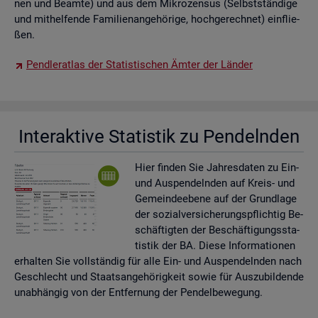
nen und Be­am­te) und aus dem Mi­kro­zen­sus (Selbst­stän­di­ge
und mit­hel­fen­de Fa­mi­li­en­an­ge­hö­ri­ge, hoch­ge­rech­net) ein­flie­
ßen.
Pend­ler­at­las der Sta­tis­ti­schen Ämter der Län­der
In­ter­ak­ti­ve Sta­tis­tik zu Pen­deln­den
Hier fin­den Sie Jah­res­da­ten zu Ein-
und Aus­pen­deln­den auf Kreis- und
Ge­mein­de­ebe­ne auf der Grund­la­ge
der so­zi­al­ver­si­che­rungs­pflich­tig Be­
schäf­tig­ten der Be­schäf­ti­gungs­sta­
tis­tik der BA. Diese In­for­ma­tio­nen
er­hal­ten Sie voll­stän­dig für alle Ein- und Aus­pen­deln­den nach
Ge­schlecht und Staats­an­ge­hö­rig­keit sowie für Aus­zu­bil­den­de
un­ab­hän­gig von der Ent­fer­nung der Pen­del­be­we­gung.