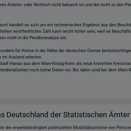
eren Arbeits- oder Wohnort nicht bekannt ist und die nicht zu den Pe
tsort handelt es sich um ein rechnerisches Ergebnis aus den Besch
llen veröffentlichte Zahl kann leicht höher sein, weil es Beschäftigt
en nicht in die Pendleranalyse ein.
sondere für Kreise in der Nähe der deutschen Grenze berücksichtigen
e im Ausland arbeiten.
tadt Hanau aus dem Main-Kinzig-Kreis als neue kreisfreie Kreisstadt
 Pendleratlanten noch keine Daten vor. Bis dahin sind bei dem Main-
las Deutsch­land der Sta­tis­ti­schen Ämte
e die er­werbs­be­ding­ten po­ten­zi­el­len Mo­bi­li­täts­strö­me von Per­so