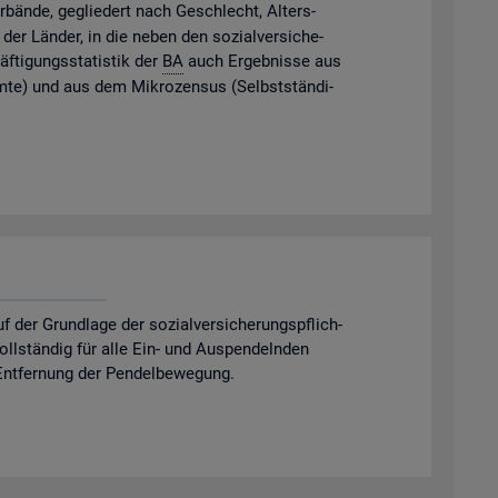
­bän­de, ge­glie­dert nach Ge­schlecht, Al­ters­
der Län­der, in die neben den so­zi­al­ver­si­che­
f­ti­gungs­sta­tis­tik der
BA
auch Er­geb­nis­se aus
m­te) und aus dem Mi­kro­zen­sus (Selbst­stän­di­
er Grund­la­ge der so­zi­al­ver­si­che­rungs­pflich­
 voll­stän­dig für alle Ein- und Aus­pen­deln­den
nt­fer­nung der Pen­del­be­we­gung.