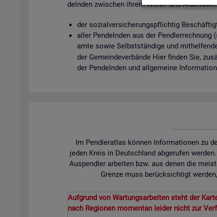
deln­den zwi­schen ihrem Wohn- und
Ar­beits­ort
der so­zi­al­ver­si­che­rungs­pflich­tig Be­schäf­t
aller Pen­deln­den aus der Pend­ler­rech­nung (so­
am­te sowie Selbst­stän­di­ge und mit­hel­fen­de
der Ge­mein­de­ver­bän­de Hier fin­den Sie, zu­sät
der Pen­deln­den und all­ge­mei­ne In­for­ma­tio
Im Pendleratlas können Informationen zu de
jeden Kreis in Deutschland abgerufen werden
Auspendler arbeiten bzw. aus denen die meist
Grenze muss berücksichtigt werden, 
Aufgrund von Wartungsarbeiten steht der Karte
nach Regionen momentan leider nicht zur Ver