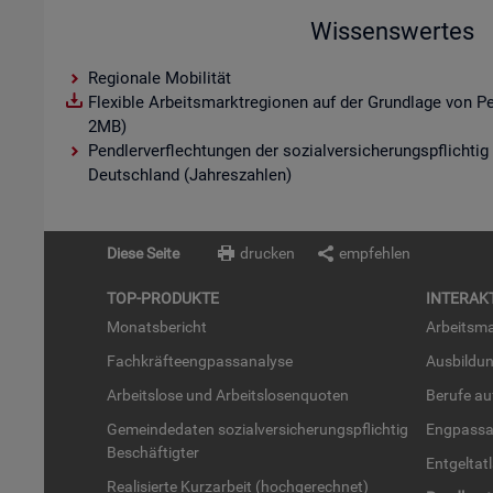
Wissenswertes
Regionale Mobilität
Flexible Arbeitsmarktregionen auf der Grundlage von P
2MB)
Pendlerverflechtungen der sozialversicherungspflichtig
Deutschland (Jahreszahlen)
Diese Seite
drucken
empfehlen
TOP-PRO­DUK­TE
IN­TER­AK­
Mo­nats­be­richt
Ar­beits­ma
Fach­kräf­te­eng­pass­ana­ly­se
Aus­bil­du
Ar­beits­lo­se und Ar­beits­lo­sen­quo­ten
Be­ru­fe a
Ge­mein­de­da­ten so­zi­al­ver­si­che­rungs­pflich­tig
Eng­pass­a
Be­schäf­tig­ter
Ent­gel­t­at
Rea­li­sier­te Kurz­ar­beit (hoch­ge­rech­net)