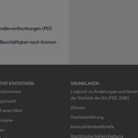
endlerverflechtungen (PDF,
 Beschäftigten nach Kreisen -
TI­VE STA­TIS­TI­KEN
GRUND­LA­GEN
rkt­mo­ni­tor
Log­buch zu Än­de­run­gen und Neue­
der Sta­tis­tik der BA (PDF, 2MB)
ngs­markt
Glos­sar
uf einen Blick
Zei­chen­er­klä­rung
na­ly­se
Kenn­zah­len­steck­brie­fe
­las
Sta­tis­ti­sche Ge­heim­hal­tung