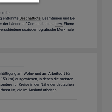
g
ne oder
gig ent­lohn­te
Be­schäf­tig­te
, Be­am­tin­nen und Be­
mter der Län­der auf Ge­mein­de­ebe­ne
bzw.
Ebene
 ver­schie­de­ne so­zio­de­mo­gra­fi­sche Merk­ma­le
chäftigung am Wohn- und am Arbeitsort für
. 150 km) ausgewiesen, in denen die meisten
sondere für Kreise in der Nähe der deutschen
asst ist, die im Ausland arbeiten.