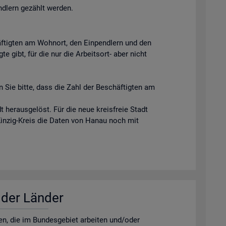
ndlern gezählt werden.
äftigten am Wohnort, den Einpendlern und den
e gibt, für die nur die Arbeitsort- aber nicht
 Sie bitte, dass die Zahl der Beschäftigten am
 herausgelöst. Für die neue kreisfreie Stadt
Kinzig-Kreis die Daten von Hanau noch mit
r der Län­der
­nen, die im Bun­des­ge­biet ar­bei­ten und/oder