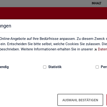
INHALT
lungen
Pendleratlas
Online-Angebote auf Ihre Bedürfnisse anpassen. Zu diesem Zweck s
in. Entscheiden Sie bitte selbst, welche Cookies Sie zulassen. Di
eschrieben. Weitere Informationen erhalten Sie in unserer
Daten
:
GRUNDLAGEN
endig
Statistik
Per
an­ten für Krei­se und Ge­mein­den/Ge­mein
AUSWAHL BESTÄTIGEN
 Kar­ten­dar­stel­lun­gen auf leicht nach­voll­zieh­ba­re Weise die er­werbs­b