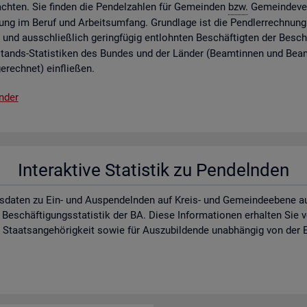
ch­ten. Sie fin­den die Pen­del­zah­len für Ge­mein­den
bzw.
Ge­mein­de­ver
lung im Beruf und Ar­beits­um­fang. Grund­la­ge ist die Pend­ler­rech­nung 
 und aus­schlie­ß­lich ge­ring­fü­gig ent­lohn­ten Be­schäf­tig­ten der Be­schä
­stands-Sta­tis­ti­ken des Bun­des und der Län­der (Be­am­tin­nen und Be­a
e­rech­net) ein­flie­ßen.
n­der
In­ter­ak­ti­ve Sta­tis­tik zu Pen­deln­den
s­da­ten zu Ein- und Aus­pen­deln­den auf Kreis- und Ge­mein­de­ebe­ne auf d
 Be­schäf­ti­gungs­sta­tis­tik der BA. Diese In­for­ma­tio­nen er­hal­ten Sie
aats­an­ge­hö­rig­keit sowie für Aus­zu­bil­den­de un­ab­hän­gig von der E