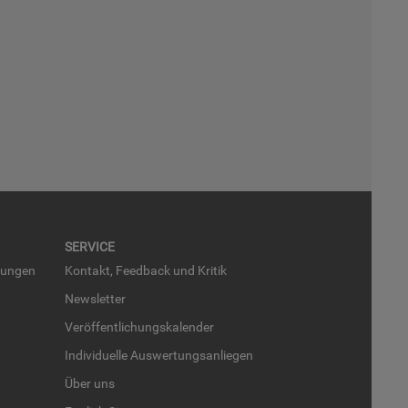
SER­VICE
run­gen
Kon­takt, Feed­back und Kri­tik
News­let­ter
Ver­öf­fent­li­chungs­ka­len­der
In­di­vi­du­el­le Aus­wer­tungs­an­lie­gen
Über uns