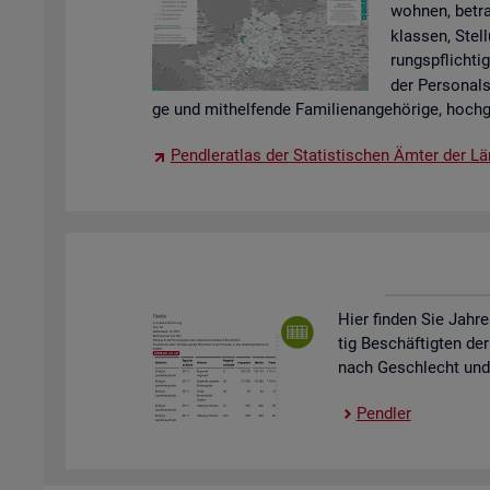
woh­nen, be­tra
klas­sen, Stel­
rungs­pflich­tig
der Per­so­nal
ge und mit­hel­fen­de Fa­mi­li­en­an­ge­hö­ri­ge, hoch­g
Pend­ler­at­las der Sta­tis­ti­schen Ämter der Lä
Hier fin­den Sie Jah­re
tig Be­schäf­tig­ten der
nach Ge­schlecht und St
Pend­ler