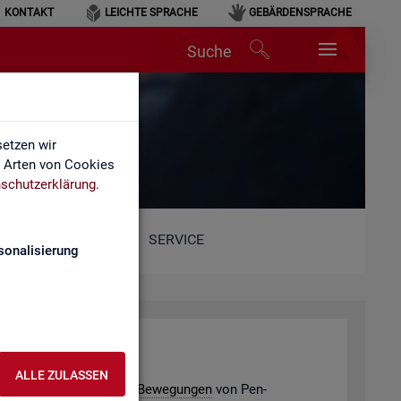
KONTAKT
LEICHTE SPRACHE
GEBÄRDENSPRACHE
Suche
etzen wir
e Arten von Cookies
schutzerklärung
.
SERVICE
sonalisierung
­de­ver­bän­de
ALLE ZULASSEN
e­ding­ten po­ten­ti­el­len
Be­we­gun­gen
von Pen­