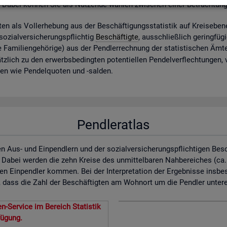
. Dabei kön­nen Sie als Nut­zen­de wäh­len zwi­schen einer Be­trach­tun
ig­ten als Vol­l­er­he­bung aus der Be­schäf­ti­gungs­sta­tis­tik auf Kreis­ebe­
zi­al­ver­si­che­rungs­pflich­tig
Be­schäf­tig­te
, aus­schlie­ß­lich ge­ring­fü­
 Fa­mi­li­en­ge­hö­ri­ge) aus der Pend­ler­rech­nung der sta­tis­ti­schen Ä
z­lich zu den er­werbs­be­ding­ten po­ten­ti­el­len Pen­del­ver­flech­tun­gen,
­nen wie Pen­del­quo­ten und -sal­den.
Pendleratlas
n Aus- und Einpendlern und der sozialversicherungspflichtigen Bes
. Dabei werden die zehn Kreise des unmittelbaren Nahbereiches (ca
en Einpendler kommen. Bei der Interpretation der Ergebnisse insbe
dass die Zahl der Beschäftigten am Wohnort um die Pendler untererf
n-Service im Bereich Statistik
fügung.