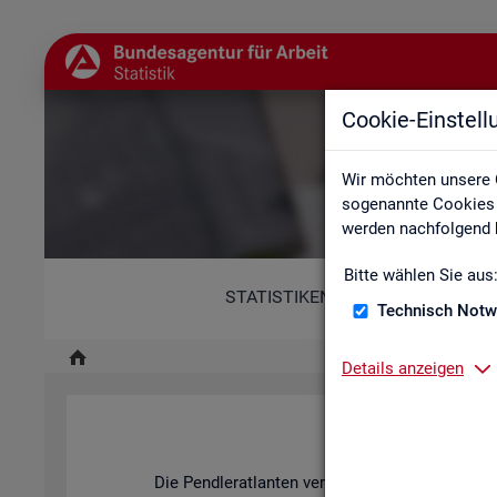
Cookie-Einstel
Wir möchten unsere 
sogenannte Cookies e
werden nachfolgend b
Bitte wählen Sie aus
STATISTIKEN
Technisch Notw
Details anzeigen
Pend­ler­at­l
Die Pend­ler­at­lan­ten ver­an­schau­li­chen mit ihren