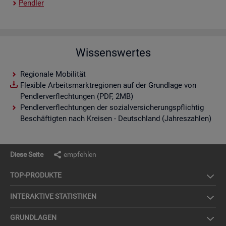
Pend­ler
Wissenswertes
Regionale Mobilität
Flexible Arbeitsmarktregionen auf der Grundlage von
Pendlerverflechtungen (PDF, 2MB)
Pendlerverflechtungen der sozialversicherungspflichtig
Beschäftigten nach Kreisen - Deutschland (Jahreszahlen)
Diese Seite
empfehlen
TOP-PRO­DUK­TE
IN­TER­AK­TI­VE STA­TIS­TI­KEN
GRUND­LA­GEN