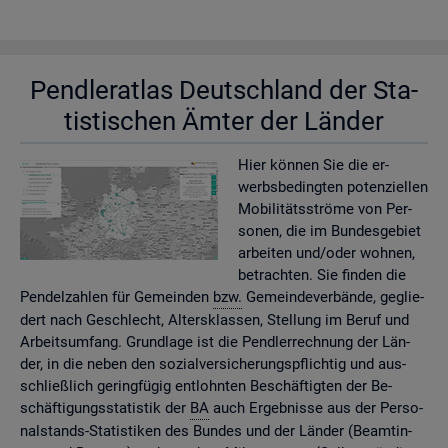
Pend­ler­at­las Deutsch­land der Sta­
tis­ti­schen Ämter der Län­der
Hier kön­nen Sie die er­
werbs­be­ding­ten po­ten­zi­el­len
Mo­bi­li­täts­strö­me von Per­
so­nen, die im Bun­des­ge­biet
ar­bei­ten und/oder woh­nen,
be­trach­ten. Sie fin­den die
Pen­del­zah­len für Ge­mein­den
bzw.
Ge­mein­de­ver­bän­de, ge­glie­
dert nach Ge­schlecht, Al­ters­klas­sen, Stel­lung im Beruf und
Ar­beits­um­fang. Grund­la­ge ist die Pend­ler­rech­nung der Län­
der, in die neben den so­zi­al­ver­si­che­rungs­pflich­tig und aus­
schlie­ß­lich ge­ring­fü­gig ent­lohn­ten Be­schäf­tig­ten der Be­
schäf­ti­gungs­sta­tis­tik der
BA
auch Er­geb­nis­se aus der Per­so­
nal­stands-Sta­tis­ti­ken des Bun­des und der Län­der (Be­am­tin­