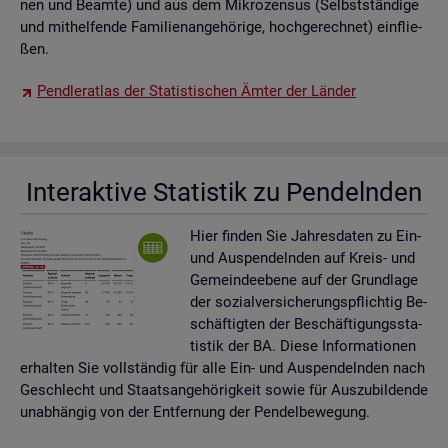
nen und Be­am­te) und aus dem Mi­kro­zen­sus (Selbst­stän­di­ge
und mit­hel­fen­de Fa­mi­li­en­an­ge­hö­ri­ge, hoch­ge­rech­net) ein­flie­
ßen.
Pend­ler­at­las der Sta­tis­ti­schen Ämter der Län­der
In­ter­ak­ti­ve Sta­tis­tik zu Pen­deln­den
Hier fin­den Sie Jah­res­da­ten zu Ein-
und Aus­pen­deln­den auf Kreis- und
Ge­mein­de­ebe­ne auf der Grund­la­ge
der so­zi­al­ver­si­che­rungs­pflich­tig Be­
schäf­tig­ten der Be­schäf­ti­gungs­sta­
tis­tik der BA. Diese In­for­ma­tio­nen
er­hal­ten Sie voll­stän­dig für alle Ein- und Aus­pen­deln­den nach
Ge­schlecht und Staats­an­ge­hö­rig­keit sowie für Aus­zu­bil­den­de
un­ab­hän­gig von der Ent­fer­nung der Pen­del­be­we­gung.