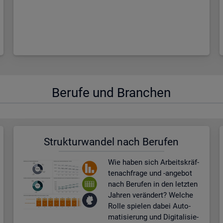
Be­ru­fe und Bran­chen
Struk­tur­wan­del nach Be­ru­fen
Wie haben sich Ar­beits­kräf­
te­nach­fra­ge und -an­ge­bot
nach Be­ru­fen in den letz­ten
Jah­ren ver­än­dert? Wel­che
Rolle spie­len dabei Au­to­
ma­ti­sie­rung und Di­gi­ta­li­sie­