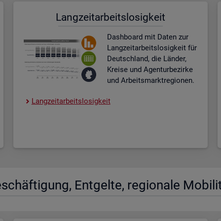
Lang­zeit­ar­beits­lo­sig­keit
Dash­board
mit Daten zur
Lang­zeit­ar­beits­lo­sig­keit für
Deutsch­land, die Län­der,
Krei­se und Agen­tur­be­zir­ke
und Ar­beits­markt­re­gio­nen.
Lang­zeit­ar­beits­lo­sig­keit
­schäf­ti­gung, Ent­gel­te, re­gio­na­le Mo­bi­li­