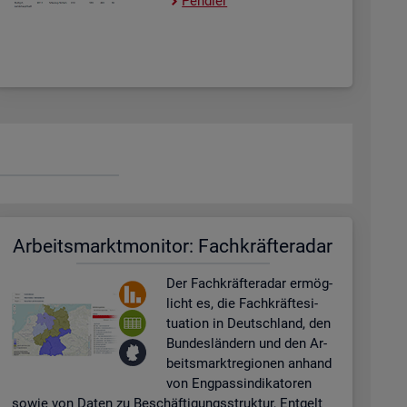
Pend­ler
Ar­beits­markt­mo­ni­tor: Fach­kräf­te­ra­dar
Der Fach­kräf­te­ra­dar er­mög­
licht es, die Fach­kräf­te­si­
tua­ti­on in Deutsch­land, den
Bun­des­län­dern und den Ar­
beits­markt­re­gio­nen an­hand
von Eng­pas­sin­di­ka­to­ren
sowie von Daten zu Be­schäf­ti­gungs­struk­tur, Ent­gelt