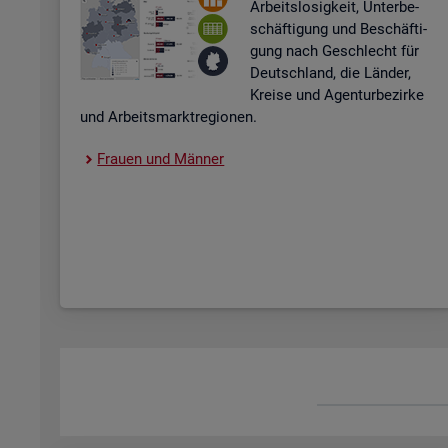
Ar­beits­lo­sig­keit, Un­ter­be­
schäf­ti­gung und Be­schäf­ti­
gung nach Ge­schlecht für
Deutsch­land, die Län­der,
Krei­se und Agen­tur­be­zir­ke
und Ar­beits­markt­re­gio­nen.
Frau­en und Män­ner