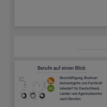
Be­ru­fe auf einen Blick
Be­schäf­ti­gung, Brut­to­ar­
beits­ent­gel­te und Fach­kräf­
te­be­darf für Deutsch­land,
Län­der und Agen­tur­be­zir­ke
nach Be­ru­fen.