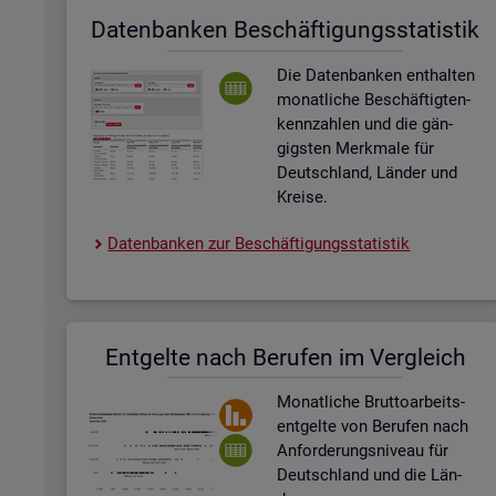
Da­ten­ban­ken Be­schäf­ti­gungs­sta­tis­tik
Die Da­ten­ban­ken ent­hal­ten
mo­nat­li­che Be­schäf­tig­ten­
kenn­zah­len und die gän­
gigs­ten Merk­ma­le für
Deutsch­land, Län­der und
Krei­se.
Da­ten­ban­ken zur Be­schäf­ti­gungs­sta­tis­tik
Ent­gel­te nach Be­ru­fen im Ver­gleich
Mo­nat­li­che Brut­to­ar­beits­
ent­gel­te von Be­ru­fen nach
An­for­de­rungs­ni­veau für
Deutsch­land und die Län­