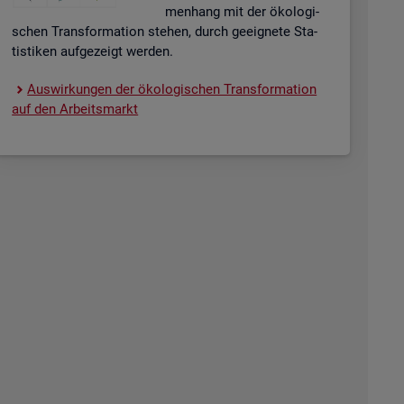
men­hang mit der öko­lo­gi­
schen Trans­for­ma­ti­on ste­hen, durch ge­eig­ne­te Sta­
tis­ti­ken auf­ge­zeigt wer­den.
Aus­wir­kun­gen der öko­lo­gi­schen Trans­for­ma­ti­on
auf den Ar­beits­markt