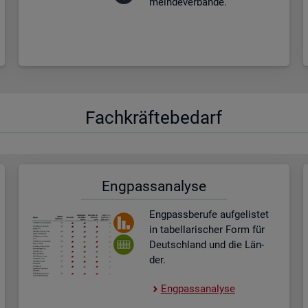
mein­de­ver­bän­de.
Fach­kräf­te­be­darf
Eng­pass­ana­ly­se
Eng­pass­be­ru­fe auf­ge­lis­tet
in ta­bel­la­ri­scher Form für
Deutsch­land und die Län­
der.
Eng­pass­ana­ly­se