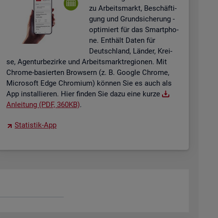
zu Ar­beits­markt, Be­schäf­ti­
gung und Grund­si­che­rung -
op­ti­miert für das Smart­pho­
ne. Ent­hält Daten für
Deutsch­land, Län­der, Krei­
se, Agen­tur­be­zir­ke und Ar­beits­markt­re­gio­nen. Mit
Chro­me-ba­sier­ten Brow­sern (z. B. Goog­le Chro­me,
Mi­cro­soft Edge Chro­mi­um) kön­nen Sie es auch als
App in­stal­lie­ren. Hier fin­den Sie dazu eine kurze
An­lei­tung (PDF, 360KB)
.
Sta­tis­tik-App