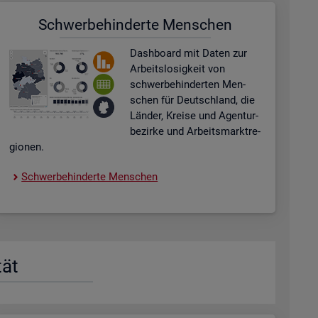
Schwer­be­hin­der­te Men­schen
Dash­board
mit Daten zur
Ar­beits­lo­sig­keit von
schwer­be­hin­der­ten Men­
schen für Deutsch­land, die
Län­der, Krei­se und Agen­tur­
be­zir­ke und Ar­beits­markt­re­
gio­nen.
Schwer­be­hin­der­te Men­schen
tät