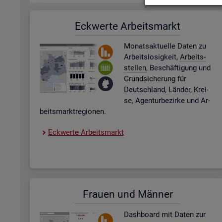
Eck­wer­te Ar­beits­markt
Mo­nats­ak­tu­el­le Daten zu
Ar­beits­lo­sig­keit,
Ar­beits­
stel­len
, Be­schäf­ti­gung und
Grund­si­che­rung für
Deutsch­land, Län­der, Krei­
se, Agen­tur­be­zir­ke und Ar­
beits­markt­re­gio­nen.
Eck­wer­te Ar­beits­markt
Frau­en und Män­ner
Dash­board
mit Daten zur