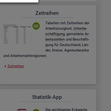
Zeit­rei­hen
Ta­bel­len mit Zeit­rei­hen der
Ar­beits­lo­sig­keit,
Un­ter­be­
schäf­ti­gung
, ge­mel­de­te
Ar­
beits­stel­len
und Be­schäf­ti­
gung für Deutsch­land, Län­
der, Krei­se, Agen­tur­be­zir­ke
und Ar­beits­markt­re­gio­nen.
Zeit­rei­hen
Sta­tis­tik-App
Die wich­tigs­ten Eck­wer­te