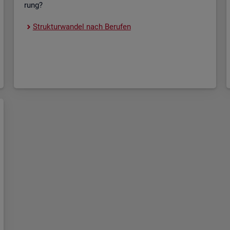
rung?
Struk­tur­wan­del nach Be­ru­fen