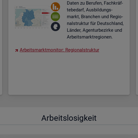
Daten zu Be­ru­fen, Fach­kräf­
te­be­darf, Aus­bil­dungs­
markt, Bran­chen und Re­gio­
nal­struk­tur für Deutsch­land,
Län­der, Agen­tur­be­zir­ke und
Ar­beits­markt­re­gio­nen.
Ar­beits­markt­mo­ni­tor: Re­gio­nal­struk­tur
Ar­beits­lo­sig­keit