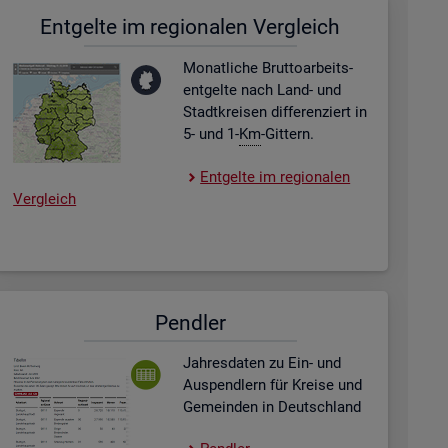
Ent­gel­te im re­gio­na­len Ver­gleich
Mo­nat­li­che Brut­to­ar­beits­
ent­gel­te nach Land- und
Stadt­krei­sen dif­fe­ren­ziert in
5- und 1-
Km
-Git­tern.
Ent­gel­te im re­gio­na­len
Ver­gleich
Pend­ler
Jah­res­da­ten zu Ein- und
Aus­pend­lern für Krei­se und
Ge­mein­den in Deutsch­land