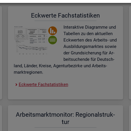
Eck­wer­te Fach­sta­tis­ti­ken
In­ter­ak­ti­ve Dia­gram­me und
Ta­bel­len zu den ak­tu­el­len
Eck­wer­ten des Ar­beits- und
Aus­bil­dungs­mark­tes sowie
der Grund­si­che­rung für Ar­
beit­su­chen­de für Deutsch­
land, Län­der, Krei­se, Agen­tur­be­zir­ke und Ar­beits­
markt­re­gio­nen.
Eck­wer­te Fach­sta­tis­ti­ken
Ar­beits­markt­mo­ni­tor: Re­gio­nal­struk­
tur