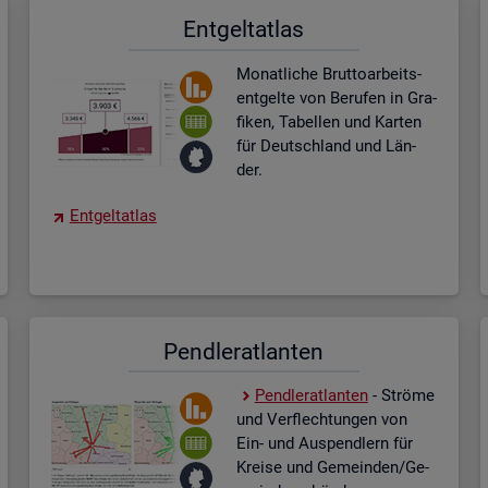
Ent­gel­t­at­las
Mo­nat­li­che Brut­to­ar­beits­
ent­gel­te von Be­ru­fen in Gra­
fi­ken, Ta­bel­len und Kar­ten
für Deutsch­land und Län­
der.
Ent­gel­t­at­las
Pend­ler­at­lan­ten
Pend­ler­at­lan­ten
- Strö­me
und Ver­flech­tun­gen von
Ein- und Aus­pend­lern für
Krei­se und Ge­mein­den/Ge­