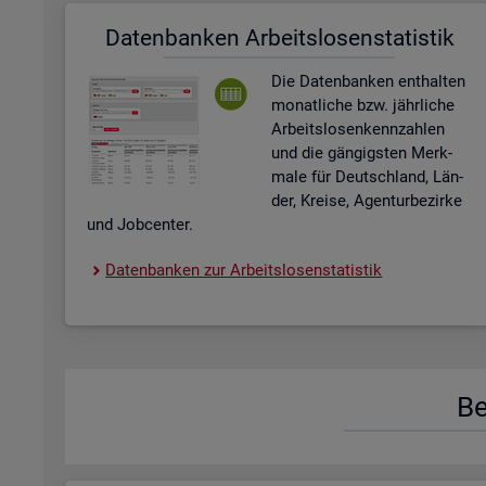
Da­ten­ban­ken Ar­beits­lo­sen­sta­tis­tik
Die Da­ten­ban­ken ent­hal­ten
mo­nat­li­che bzw. jähr­li­che
Ar­beits­lo­sen­kenn­zah­len
und die gän­gigs­ten Merk­
ma­le für Deutsch­land, Län­
der, Krei­se, Agen­tur­be­zir­ke
und Job­cen­ter.
Da­ten­ban­ken zur Ar­beits­lo­sen­sta­tis­tik
Be