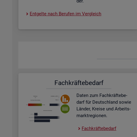
der.
Ent­gel­te nach Be­ru­fen im Ver­gleich
Fach­kräf­te­be­darf
Daten zum Fach­kräf­te­be­
darf für Deutsch­land sowie
Län­der, Krei­se und Ar­beits­
markt­re­gio­nen.
Fach­kräf­te­be­darf