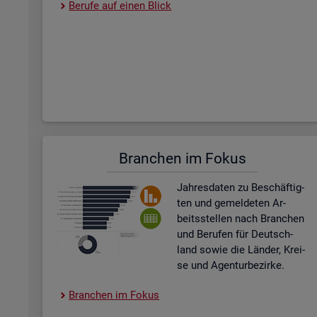
Be­ru­fe auf einen Blick
Bran­chen im Fokus
Jah­res­da­ten zu Be­schäf­tig­
ten und ge­mel­de­ten Ar­
beits­stel­len nach Bran­chen
und Be­ru­fen für Deutsch­
land sowie die Län­der, Krei­
se und Agen­tur­be­zir­ke.
Bran­chen im Fokus