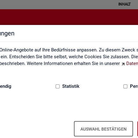
INHALT
lungen
Interaktive Statistiken
Online-Angebote auf Ihre Bedürfnisse anpassen. Zu diesem Zweck s
in. Entscheiden Sie bitte selbst, welche Cookies Sie zulassen. Di
eschrieben. Weitere Informationen erhalten Sie in unserer
Daten
:
GRUNDLAGEN
endig
Statistik
Per
Ar­beits­markt im Über­blick
AUSWAHL BESTÄTIGEN