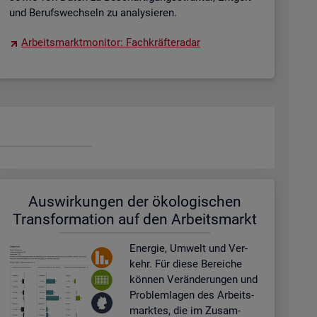
und Be­rufs­wech­seln zu ana­ly­sie­ren.
Ar­beits­markt­mo­ni­tor: Fach­kräf­te­ra­dar
Aus­wir­kun­gen der öko­lo­gi­schen
Trans­for­ma­ti­on auf den Ar­beits­markt
En­er­gie, Um­welt und Ver­
kehr. Für diese Be­rei­che
kön­nen Ver­än­de­run­gen und
Pro­blem­la­gen des Ar­beits­
mark­tes, die im Zu­sam­