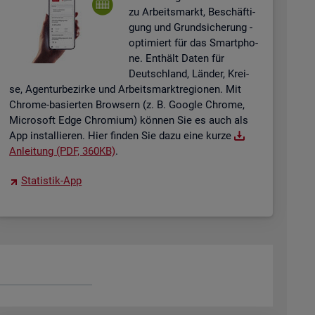
zu Ar­beits­markt, Be­schäf­ti­
gung und Grund­si­che­rung -
op­ti­miert für das Smart­pho­
ne. Ent­hält Daten für
Deutsch­land, Län­der, Krei­
se, Agen­tur­be­zir­ke und Ar­beits­markt­re­gio­nen. Mit
Chro­me-ba­sier­ten Brow­sern (z. B. Goog­le Chro­me,
Mi­cro­soft Edge Chro­mi­um) kön­nen Sie es auch als
App in­stal­lie­ren. Hier fin­den Sie dazu eine kurze
An­lei­tung (PDF, 360KB)
.
Sta­tis­tik-App