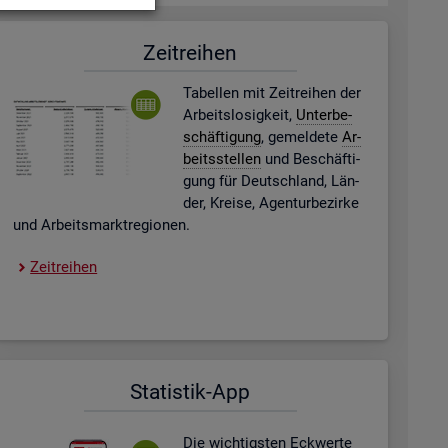
Zeit­rei­hen
Ta­bel­len mit Zeit­rei­hen der
Ar­beits­lo­sig­keit,
Un­ter­be­
schäf­ti­gung
, ge­mel­de­te
Ar­
beits­stel­len
und Be­schäf­ti­
gung für Deutsch­land, Län­
der, Krei­se, Agen­tur­be­zir­ke
und Ar­beits­markt­re­gio­nen.
Zeit­rei­hen
Sta­tis­tik-App
Die wich­tigs­ten Eck­wer­te