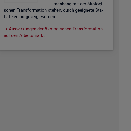
men­hang mit der öko­lo­gi­
schen Trans­for­ma­ti­on ste­hen, durch ge­eig­ne­te Sta­
tis­ti­ken auf­ge­zeigt wer­den.
Aus­wir­kun­gen der öko­lo­gi­schen Trans­for­ma­ti­on
auf den Ar­beits­markt