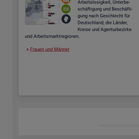
Ar­beits­lo­sig­keit, Un­ter­be­
schäf­ti­gung und Be­schäf­ti­
gung nach Ge­schlecht für
Deutsch­land, die Län­der,
Krei­se und Agen­tur­be­zir­ke
und Ar­beits­markt­re­gio­nen.
Frau­en und Män­ner