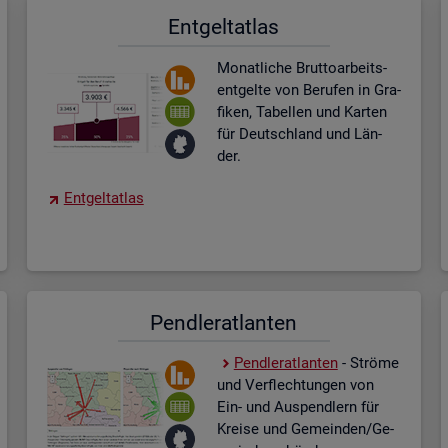
Ent­gel­t­at­las
Mo­nat­li­che Brut­to­ar­beits­
ent­gel­te von Be­ru­fen in Gra­
fi­ken, Ta­bel­len und Kar­ten
für Deutsch­land und Län­
der.
Ent­gel­t­at­las
Pend­ler­at­lan­ten
Pend­ler­at­lan­ten
- Strö­me
und Ver­flech­tun­gen von
Ein- und Aus­pend­lern für
Krei­se und Ge­mein­den/Ge­