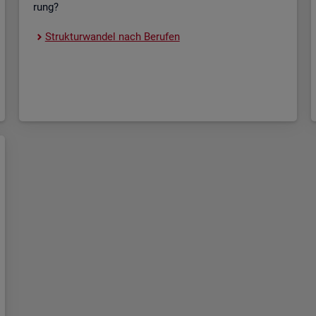
rung?
Struk­tur­wan­del nach Be­ru­fen