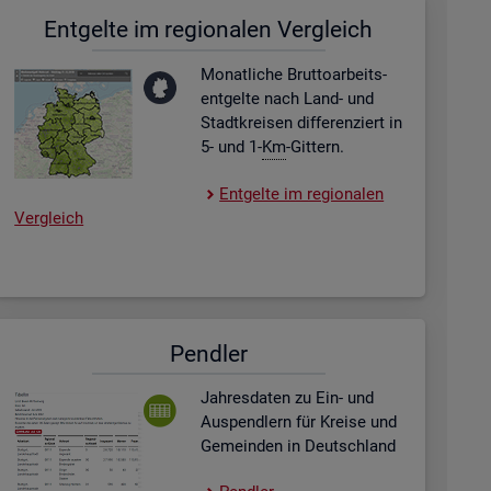
Ent­gel­te im re­gio­na­len Ver­gleich
Mo­nat­li­che Brut­to­ar­beits­
ent­gel­te nach Land- und
Stadt­krei­sen dif­fe­ren­ziert in
5- und 1-
Km
-Git­tern.
Ent­gel­te im re­gio­na­len
Ver­gleich
Pend­ler
Jah­res­da­ten zu Ein- und
Aus­pend­lern für Krei­se und
Ge­mein­den in Deutsch­land