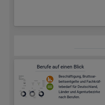
Be­ru­fe auf einen Blick
Be­schäf­ti­gung, Brut­to­ar­
beits­ent­gel­te und Fach­kräf­
te­be­darf für Deutsch­land,
Län­der und Agen­tur­be­zir­ke
nach Be­ru­fen.