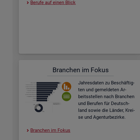
Be­ru­fe auf einen Blick
Bran­chen im Fokus
Jah­res­da­ten zu Be­schäf­tig­
ten und ge­mel­de­ten Ar­
beits­stel­len nach Bran­chen
und Be­ru­fen für Deutsch­
land sowie die Län­der, Krei­
se und Agen­tur­be­zir­ke.
Bran­chen im Fokus