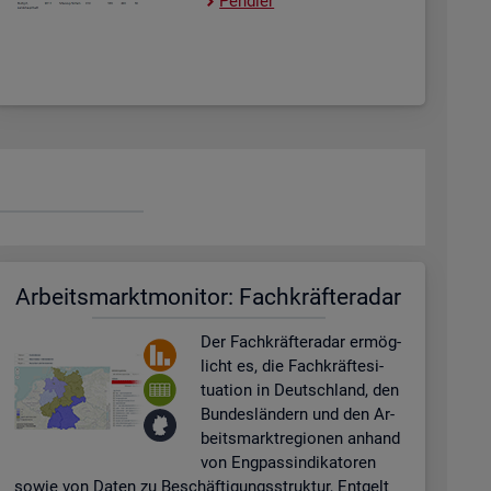
Pend­ler
Ar­beits­markt­mo­ni­tor: Fach­kräf­te­ra­dar
Der Fach­kräf­te­ra­dar er­mög­
licht es, die Fach­kräf­te­si­
tua­ti­on in Deutsch­land, den
Bun­des­län­dern und den Ar­
beits­markt­re­gio­nen an­hand
von Eng­pas­sin­di­ka­to­ren
sowie von Daten zu Be­schäf­ti­gungs­struk­tur, Ent­gelt