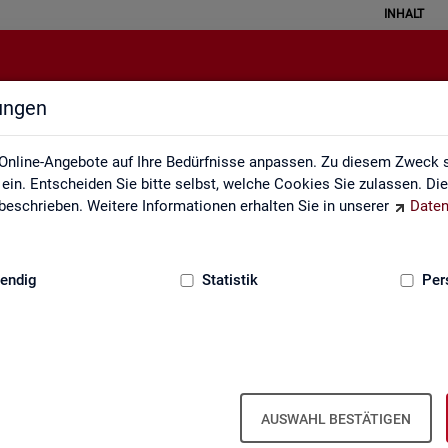
INHALT
lungen
Interaktive Statistiken
Online-Angebote auf Ihre Bedürfnisse anpassen. Zu diesem Zweck s
in. Entscheiden Sie bitte selbst, welche Cookies Sie zulassen. Di
eschrieben. Weitere Informationen erhalten Sie in unserer
Daten
:
GRUNDLAGEN
endig
Statistik
Per
Ar­beits­markt im Über­blick
AUSWAHL BESTÄTIGEN