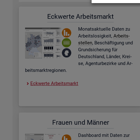
Eck­wer­te Ar­beits­markt
Mo­nats­ak­tu­el­le Daten zu
Ar­beits­lo­sig­keit,
Ar­beits­
stel­len
, Be­schäf­ti­gung und
Grund­si­che­rung für
Deutsch­land, Län­der, Krei­
se, Agen­tur­be­zir­ke und Ar­
beits­markt­re­gio­nen.
Eck­wer­te Ar­beits­markt
Frau­en und Män­ner
Dash­board
mit Daten zur