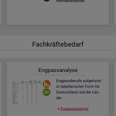
mein­de­ver­bän­de.
Fach­kräf­te­be­darf
Eng­pass­ana­ly­se
Eng­pass­be­ru­fe auf­ge­lis­tet
in ta­bel­la­ri­scher Form für
Deutsch­land und die Län­
der.
Eng­pass­ana­ly­se