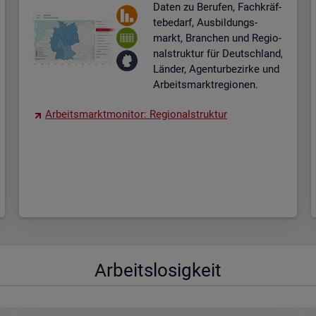
Daten zu Be­ru­fen, Fach­kräf­
te­be­darf, Aus­bil­dungs­
markt, Bran­chen und Re­gio­
nal­struk­tur für Deutsch­land,
Län­der, Agen­tur­be­zir­ke und
Ar­beits­markt­re­gio­nen.
Ar­beits­markt­mo­ni­tor: Re­gio­nal­struk­tur
Ar­beits­lo­sig­keit