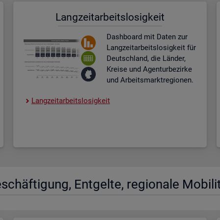
Lang­zeit­ar­beits­lo­sig­keit
Dash­board
mit Daten zur
Lang­zeit­ar­beits­lo­sig­keit für
Deutsch­land, die Län­der,
Krei­se und Agen­tur­be­zir­ke
und Ar­beits­markt­re­gio­nen.
Lang­zeit­ar­beits­lo­sig­keit
­schäf­ti­gung, Ent­gel­te, re­gio­na­le Mo­bi­li­