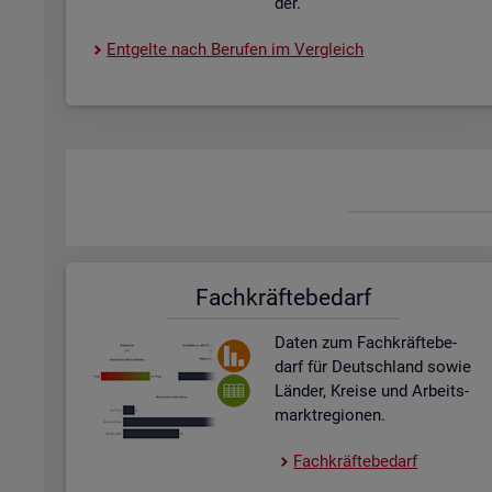
der.
Ent­gel­te nach Be­ru­fen im Ver­gleich
Fach­kräf­te­be­darf
Daten zum Fach­kräf­te­be­
darf für Deutsch­land sowie
Län­der, Krei­se und Ar­beits­
markt­re­gio­nen.
Fach­kräf­te­be­darf