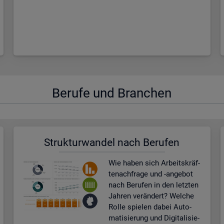
Be­ru­fe und Bran­chen
Struk­tur­wan­del nach Be­ru­fen
Wie haben sich Ar­beits­kräf­
te­nach­fra­ge und -an­ge­bot
nach Be­ru­fen in den letz­ten
Jah­ren ver­än­dert? Wel­che
Rolle spie­len dabei Au­to­
ma­ti­sie­rung und Di­gi­ta­li­sie­