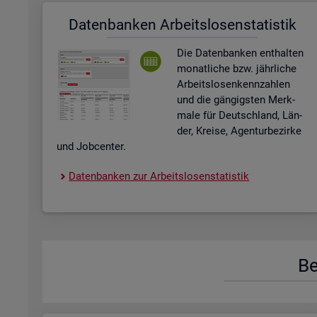
Da­ten­ban­ken Ar­beits­lo­sen­sta­tis­tik
Die Da­ten­ban­ken ent­hal­ten
mo­nat­li­che bzw. jähr­li­che
Ar­beits­lo­sen­kenn­zah­len
und die gän­gigs­ten Merk­
ma­le für Deutsch­land, Län­
der, Krei­se, Agen­tur­be­zir­ke
und Job­cen­ter.
Da­ten­ban­ken zur Ar­beits­lo­sen­sta­tis­tik
Be