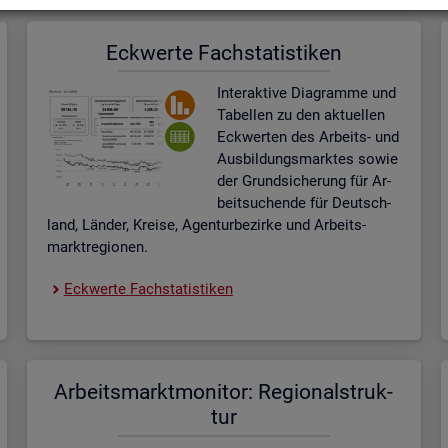
Eck­wer­te Fach­sta­tis­ti­ken
In­ter­ak­ti­ve Dia­gram­me und
Ta­bel­len zu den ak­tu­el­len
Eck­wer­ten des Ar­beits- und
Aus­bil­dungs­mark­tes sowie
der Grund­si­che­rung für Ar­
beit­su­chen­de für Deutsch­
land, Län­der, Krei­se, Agen­tur­be­zir­ke und Ar­beits­
markt­re­gio­nen.
Eck­wer­te Fach­sta­tis­ti­ken
Ar­beits­markt­mo­ni­tor: Re­gio­nal­struk­
tur