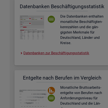
Da­ten­ban­ken Be­schäf­ti­gungs­sta­tis­tik
Die Da­ten­ban­ken ent­hal­ten
mo­nat­li­che Be­schäf­tig­ten­
kenn­zah­len und die gän­
gigs­ten Merk­ma­le für
Deutsch­land, Län­der und
Krei­se.
Da­ten­ban­ken zur Be­schäf­ti­gungs­sta­tis­tik
Ent­gel­te nach Be­ru­fen im Ver­gleich
Mo­nat­li­che Brut­to­ar­beits­
ent­gel­te von Be­ru­fen nach
An­for­de­rungs­ni­veau für
Deutsch­land und die Län­