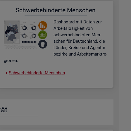
Schwer­be­hin­der­te Men­schen
Dash­board
mit Daten zur
Ar­beits­lo­sig­keit von
schwer­be­hin­der­ten Men­
schen für Deutsch­land, die
Län­der, Krei­se und Agen­tur­
be­zir­ke und Ar­beits­markt­re­
gio­nen.
Schwer­be­hin­der­te Men­schen
tät