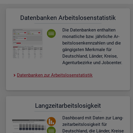
Da­ten­ban­ken Ar­beits­lo­sen­sta­tis­tik
Die Da­ten­ban­ken ent­hal­ten
mo­nat­li­che bzw. jähr­li­che Ar­
beits­lo­sen­kenn­zah­len und die
gän­gigs­ten Merk­ma­le für
Deutsch­land, Län­der, Krei­se,
Agen­tur­be­zir­ke und Job­cen­ter.
Da­ten­ban­ken zur Ar­beits­lo­sen­sta­tis­tik
Lang­zeit­ar­beits­lo­sig­keit
Dash­board
mit Daten zur Lang­
zeit­ar­beits­lo­sig­keit für
Deutsch­land, die Län­der, Krei­se