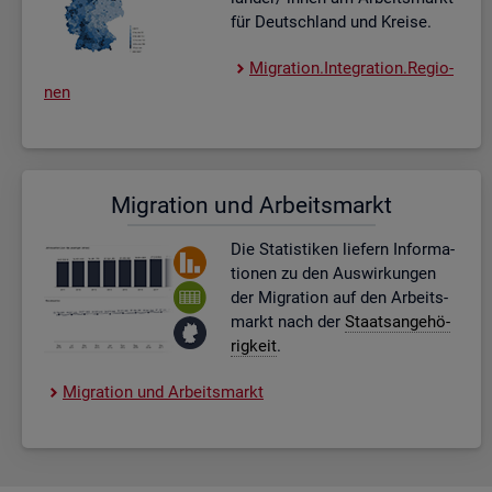
für Deutsch­land und Krei­se.
Mi­gra­ti­on.In­te­gra­ti­on.Re­gio­
nen
Mi­gra­ti­on und Ar­beits­markt
Die Sta­tis­ti­ken lie­fern In­for­ma­
tio­nen zu den Aus­wir­kun­gen
der Mi­gra­ti­on auf den Ar­beits­
markt nach der
Staats­an­ge­hö­
rig­keit
.
Mi­gra­ti­on und Ar­beits­markt