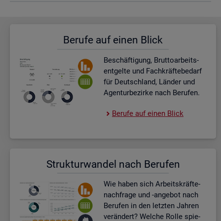
Be­ru­fe auf einen Blick
Be­schäf­ti­gung, Brut­to­ar­beits­
ent­gel­te und Fach­kräf­te­be­darf
für Deutsch­land, Län­der und
Agen­tur­be­zir­ke nach Be­ru­fen.
Be­ru­fe auf einen Blick
Struk­tur­wan­del nach Be­ru­fen
Wie haben sich Ar­beits­kräf­te­
nach­fra­ge und -an­ge­bot nach
Be­ru­fen in den letz­ten Jah­ren
ver­än­dert? Wel­che Rolle spie­