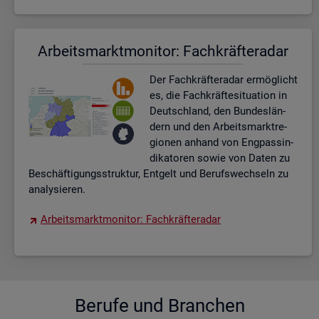
Ar­beits­markt­mo­ni­tor: Fach­kräf­te­ra­dar
Der Fach­kräf­te­ra­dar er­mög­licht
es, die Fach­kräf­te­si­tua­ti­on in
Deutsch­land, den Bun­des­län­
dern und den Ar­beits­markt­re­
gio­nen an­hand von Eng­pas­sin­
di­ka­to­ren sowie von Daten zu
Be­schäf­ti­gungs­struk­tur, Ent­gelt und Be­rufs­wech­seln zu
ana­ly­sie­ren.
Ar­beits­markt­mo­ni­tor: Fach­kräf­te­ra­dar
Be­ru­fe und Bran­chen