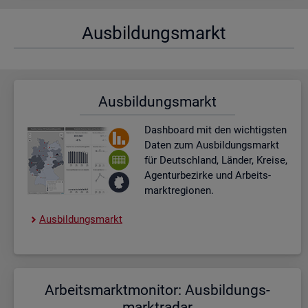
Aus­bil­dungs­markt
Aus­bil­dungs­markt
Dash­board
mit den wich­tigs­ten
Daten zum Aus­bil­dungs­markt
für Deutsch­land, Län­der, Krei­se,
Agen­tur­be­zir­ke und Ar­beits­
markt­re­gio­nen.
Aus­bil­dungs­markt
Ar­beits­markt­mo­ni­tor: Aus­bil­dungs­
markt­ra­dar