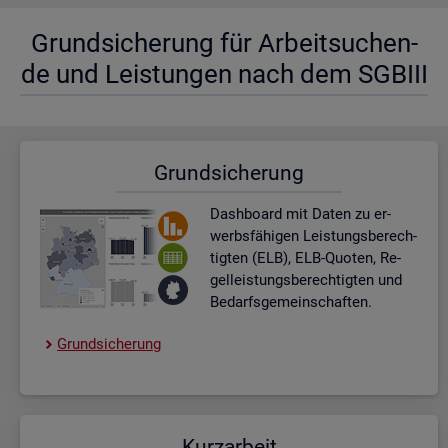
Grund­si­che­rung für Ar­beit­su­chen­
de und Leis­tun­gen nach dem SGBIII
Grund­si­che­rung
Dash­board
mit Daten zu er­
werbs­fä­hi­gen Leis­tungs­be­rech­
tig­ten (ELB), ELB-Quo­ten, Re­
gel­leis­tungs­be­rech­tig­ten und
Be­darfs­ge­mein­schaf­ten.
Grund­si­che­rung
Kurz­ar­beit