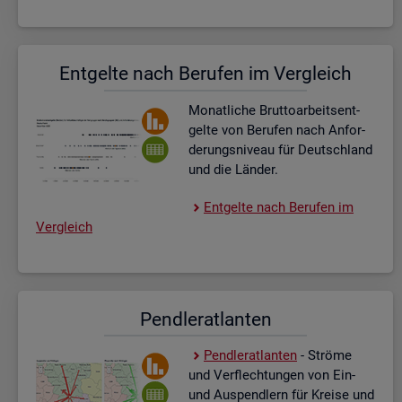
Ent­gel­te nach Be­ru­fen im Ver­gleich
Mo­nat­li­che Brut­to­ar­beits­ent­
gel­te von Be­ru­fen nach An­for­
de­rungs­ni­veau für Deutsch­land
und die Län­der.
Ent­gel­te nach Be­ru­fen im
Ver­gleich
Pend­ler­at­lan­ten
Pend­ler­at­lan­ten
- Strö­me
und Ver­flech­tun­gen von Ein-
und Aus­pend­lern für Krei­se und