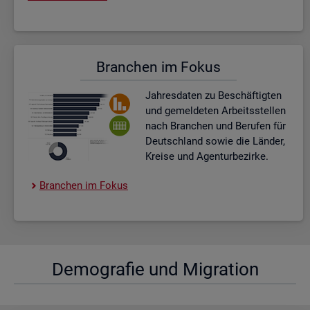
Bran­chen im Fokus
Jah­res­da­ten zu Be­schäf­tig­ten
und ge­mel­de­ten Ar­beits­stel­len
nach Bran­chen und Be­ru­fen für
Deutsch­land sowie die Län­der,
Krei­se und Agen­tur­be­zir­ke.
Bran­chen im Fokus
De­mo­gra­fie und Mi­gra­ti­on