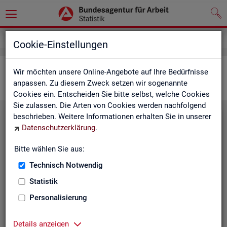
Statistiken
Interaktive Statistiken
Cookie-Einstellungen
Ar­beits­markt im Über­blick
Wir möchten unsere Online-Angebote auf Ihre Bedürfnisse
anpassen. Zu diesem Zweck setzen wir sogenannte
Cookies ein. Entscheiden Sie bitte selbst, welche Cookies
Sie zulassen. Die Arten von Cookies werden nachfolgend
beschrieben. Weitere Informationen erhalten Sie in unserer
Eck­wer­te Ar­beits­markt
Datenschutzerklärung
.
Mo­nats­ak­tu­el­le Daten zu Ar­
Bitte wählen Sie aus:
beits­lo­sig­keit,
Ar­beits­stel­len
,
Technisch Notwendig
Be­schäf­ti­gung und Grund­si­che­
rung für Deutsch­land, Län­der,
Statistik
Krei­se, Agen­tur­be­zir­ke und Ar­
Personalisierung
beits­markt­re­gio­nen.
Eck­wer­te Ar­beits­markt
Details anzeigen