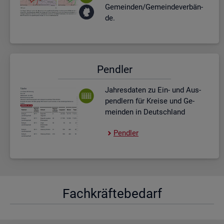
Ge­mein­den/Ge­mein­de­ver­bän­
de.
Pend­ler
Jah­res­da­ten zu Ein- und Aus­
pend­lern für Krei­se und Ge­
mein­den in Deutsch­land
Pend­ler
Fach­kräf­te­be­darf