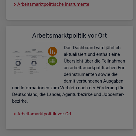
Ar­beits­markt­po­li­ti­sche In­stru­men­te
Ar­beits­markt­po­li­tik vor Ort
Das Da­sh­board wird jähr­lich
ak­tua­li­siert und ent­hält eine
Über­sicht über die Teil­nah­men
an ar­beits­mark­po­li­ti­schen För­
der­instru­men­ten sowie die
damit ver­bun­de­nen Aus­ga­ben
und In­for­ma­tio­nen zum Ver­bleib nach der För­de­rung für
Deutsch­land, die Län­der, Agen­tur­be­zir­ke und Job­cent­er­
be­zir­ke.
Ar­beits­markt­po­li­tik vor Ort