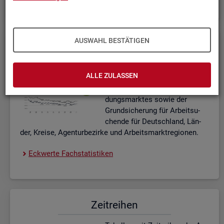
AUSWAHL BESTÄTIGEN
Eck­wer­te Fach­sta­tis­ti­ken
In­ter­ak­ti­ve Dia­gram­me und Ta­
ALLE ZULASSEN
bel­len zu den ak­tu­el­len Eck­
wer­ten des Ar­beits- und Aus­bil­
dungs­mark­tes sowie der
Grund­si­che­rung für Ar­beit­su­
chen­de für Deutsch­land, Län­
der, Krei­se, Agen­tur­be­zir­ke und Ar­beits­markt­re­gio­nen.
Eck­wer­te Fach­sta­tis­ti­ken
Zeit­rei­hen