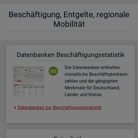
Be­schäf­ti­gung, Ent­gel­te, re­gio­na­le
Mo­bi­li­tät
Da­ten­ban­ken Be­schäf­ti­gungs­sta­tis­tik
Die Da­ten­ban­ken ent­hal­ten
mo­nat­li­che Be­schäf­tig­ten­kenn­
zah­len und die gän­gigs­ten
Merk­ma­le für Deutsch­land,
Län­der und Krei­se.
Da­ten­ban­ken zur Be­schäf­ti­gungs­sta­tis­tik