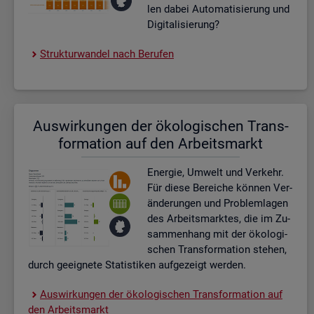
len dabei Au­to­ma­ti­sie­rung und
Di­gi­ta­li­sie­rung?
Struk­tur­wan­del nach Be­ru­fen
Aus­wir­kun­gen der öko­lo­gi­schen Trans­
for­ma­ti­on auf den Ar­beits­markt
En­er­gie, Um­welt und Ver­kehr.
Für diese Be­rei­che kön­nen Ver­
än­de­run­gen und Pro­blem­la­gen
des Ar­beits­mark­tes, die im Zu­
sam­men­hang mit der öko­lo­gi­
schen Trans­for­ma­ti­on ste­hen,
durch ge­eig­ne­te Sta­tis­ti­ken auf­ge­zeigt wer­den.
Aus­wir­kun­gen der öko­lo­gi­schen Trans­for­ma­ti­on auf
den Ar­beits­markt