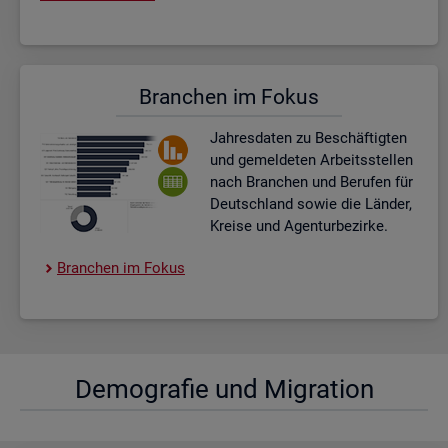
Bran­chen im Fokus
Jah­res­da­ten zu Be­schäf­tig­ten
und ge­mel­de­ten Ar­beits­stel­len
nach Bran­chen und Be­ru­fen für
Deutsch­land sowie die Län­der,
Krei­se und Agen­tur­be­zir­ke.
Bran­chen im Fokus
De­mo­gra­fie und Mi­gra­ti­on