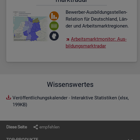
Be­wer­ber-Aus­bil­dungs­stel­len-
Re­la­ti­on für Deutsch­land, Län­
der und Ar­beits­markt­re­gio­nen.
Ar­beits­markt­mo­ni­tor: Aus­
bil­dungs­markt­ra­dar
Wissenswertes
Veröffentlichungskalender - Interaktive Statistiken (xlsx,
199KB)
Diese Seite
empfehlen
TOP-PRO­DUK­TE