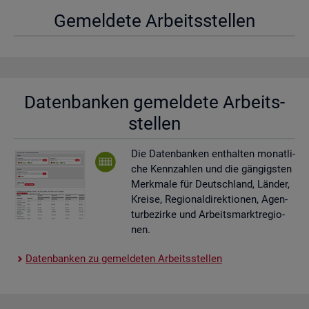
Ge­mel­de­te Ar­beits­stel­len
Da­ten­ban­ken ge­mel­de­te Ar­beits­
stel­len
Die Da­ten­ban­ken ent­hal­ten mo­nat­li­
che Kenn­zah­len und die gän­gigs­ten
Merk­ma­le für Deutsch­land, Län­der,
Krei­se, Re­gio­nal­di­rek­tio­nen, Agen­
tur­be­zir­ke und Ar­beits­markt­re­gio­
nen.
Da­ten­ban­ken zu ge­mel­de­ten Ar­beits­stel­len