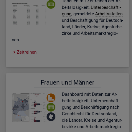
Ta­bel­len mit Zeit­rei­hen der Ar­
beits­lo­sig­keit,
Un­ter­be­schäf­ti­
gung
, ge­mel­de­te
Ar­beits­stel­len
und Be­schäf­ti­gung für Deutsch­
land, Län­der, Krei­se, Agen­tur­be­
zir­ke und Ar­beits­markt­re­gio­
nen.
Zeit­rei­hen
Frau­en und Män­ner
Dash­board
mit Daten zur Ar­
beits­lo­sig­keit, Un­ter­be­schäf­ti­
gung und Be­schäf­ti­gung nach
Ge­schlecht für Deutsch­land,
die Län­der, Krei­se und Agen­tur­
be­zir­ke und Ar­beits­markt­re­gio­