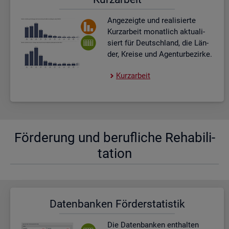
An­ge­zeig­te und rea­li­sier­te
Kurz­ar­beit mo­nat­lich ak­tua­li­
siert für Deutsch­land, die Län­
der, Krei­se und Agen­tur­be­zir­ke.
Kurz­ar­beit
För­de­rung und be­ruf­li­che Re­ha­bi­li­
ta­ti­on
Da­ten­ban­ken För­der­sta­tis­tik
Die Da­ten­ban­ken ent­hal­ten