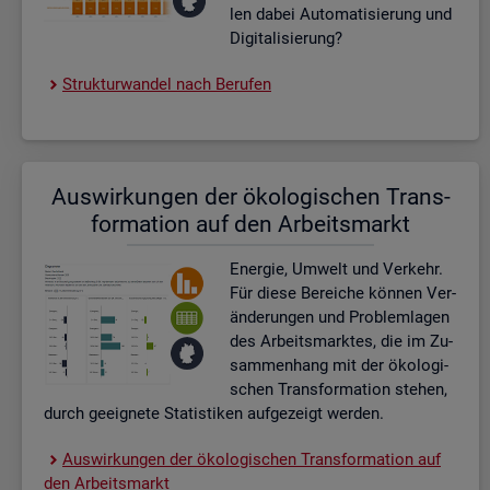
len dabei Au­to­ma­ti­sie­rung und
Di­gi­ta­li­sie­rung?
Struk­tur­wan­del nach Be­ru­fen
Aus­wir­kun­gen der öko­lo­gi­schen Trans­
for­ma­ti­on auf den Ar­beits­markt
En­er­gie, Um­welt und Ver­kehr.
Für diese Be­rei­che kön­nen Ver­
än­de­run­gen und Pro­blem­la­gen
des Ar­beits­mark­tes, die im Zu­
sam­men­hang mit der öko­lo­gi­
schen Trans­for­ma­ti­on ste­hen,
durch ge­eig­ne­te Sta­tis­ti­ken auf­ge­zeigt wer­den.
Aus­wir­kun­gen der öko­lo­gi­schen Trans­for­ma­ti­on auf
den Ar­beits­markt