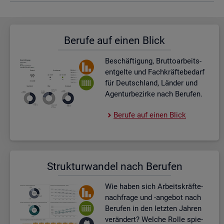
Be­ru­fe auf einen Blick
Be­schäf­ti­gung, Brut­to­ar­beits­
ent­gel­te und Fach­kräf­te­be­darf
für Deutsch­land, Län­der und
Agen­tur­be­zir­ke nach Be­ru­fen.
Be­ru­fe auf einen Blick
Struk­tur­wan­del nach Be­ru­fen
Wie haben sich Ar­beits­kräf­te­
nach­fra­ge und -an­ge­bot nach
Be­ru­fen in den letz­ten Jah­ren
ver­än­dert? Wel­che Rolle spie­