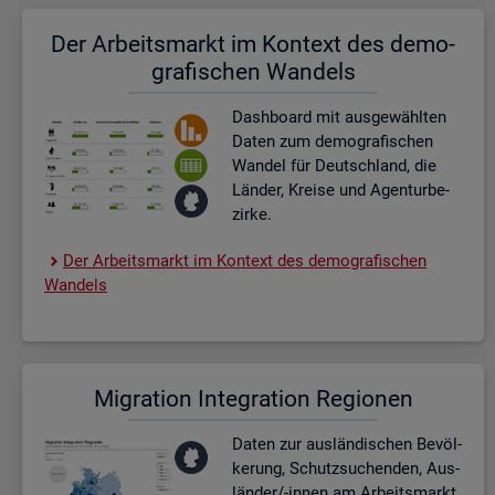
Der Ar­beits­markt im Kon­text des de­mo­
gra­fi­schen Wan­dels
Dash­board
mit aus­ge­wähl­ten
Daten zum de­mo­gra­fi­schen
Wan­del für Deutsch­land, die
Län­der, Krei­se und Agen­tur­be­
zir­ke.
Der Ar­beits­markt im Kon­text des de­mo­gra­fi­schen
Wan­dels
Mi­gra­ti­on In­te­gra­ti­on Re­gio­nen
Daten zur aus­län­di­schen Be­völ­
ke­rung, Schutz­su­chen­den, Aus­
län­der/-innen am Ar­beits­markt