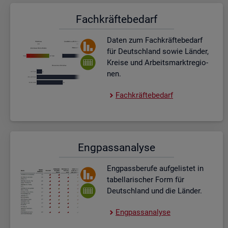
Fach­kräf­te­be­darf
Daten zum Fach­kräf­te­be­darf
für Deutsch­land sowie Län­der,
Krei­se und Ar­beits­markt­re­gio­
nen.
Fach­kräf­te­be­darf
Eng­pass­ana­ly­se
Eng­pass­be­ru­fe auf­ge­lis­tet in
ta­bel­la­ri­scher Form für
Deutsch­land und die Län­der.
Eng­pass­ana­ly­se