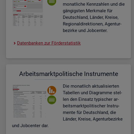
mo­nat­li­che Kenn­zah­len und die
gän­gigs­ten Merk­ma­le für
Deutsch­land, Län­der, Krei­se,
Re­gio­nal­di­rek­tio­nen, Agen­tur­
be­zir­ke und Job­cen­ter.
Da­ten­ban­ken zur För­der­sta­tis­tik
Ar­beits­markt­po­li­ti­sche In­stru­men­te
Die mo­nat­lich ak­tua­li­sier­ten
Ta­bel­len und Dia­gram­me stel­
len den Ein­satz ty­pi­scher ar­
beits­markt­po­li­ti­scher In­stru­
men­te für Deutsch­land, die
Län­der, Krei­se, Agen­tur­be­zir­ke
und Job­cen­ter dar.