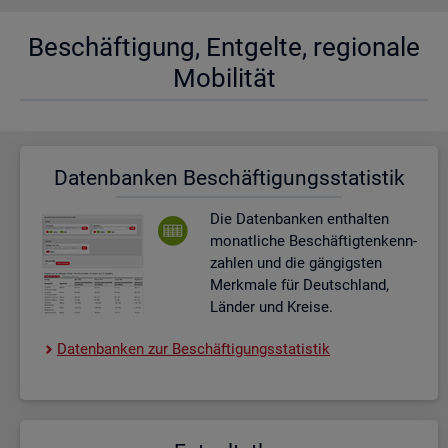
Be­schäf­ti­gung, Ent­gel­te, re­gio­na­le
Mo­bi­li­tät
Da­ten­ban­ken Be­schäf­ti­gungs­sta­tis­tik
Die Da­ten­ban­ken ent­hal­ten
mo­nat­li­che Be­schäf­tig­ten­kenn­
zah­len und die gän­gigs­ten
Merk­ma­le für Deutsch­land,
Län­der und Krei­se.
Da­ten­ban­ken zur Be­schäf­ti­gungs­sta­tis­tik