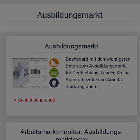
Aus­bil­dungs­markt
Aus­bil­dungs­markt
Dash­board
mit den wich­tigs­ten
Daten zum Aus­bil­dungs­markt
für Deutsch­land, Län­der, Krei­se,
Agen­tur­be­zir­ke und Ar­beits­
markt­re­gio­nen.
Aus­bil­dungs­markt
Ar­beits­markt­mo­ni­tor: Aus­bil­dungs­
markt­ra­dar