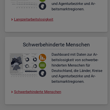
und Agen­tur­be­zir­ke und Ar­
beits­markt­re­gio­nen.
Lang­zeit­ar­beits­lo­sig­keit
Schwer­be­hin­der­te Men­schen
Dash­board
mit Daten zur Ar­
beits­lo­sig­keit von schwer­be­
hin­der­ten Men­schen für
Deutsch­land, die Län­der, Krei­se
und Agen­tur­be­zir­ke und Ar­
beits­markt­re­gio­nen.
Schwer­be­hin­der­te Men­schen