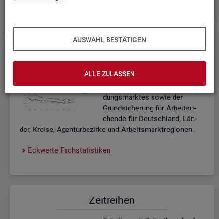
AUSWAHL BESTÄTIGEN
Eck­wer­te Fach­sta­tis­ti­ken
In­ter­ak­ti­ve Dia­gram­me und Ta­
ALLE ZULASSEN
bel­len zu den ak­tu­el­len Eck­
wer­ten des Ar­beits- und Aus­bil­
dungs­mark­tes sowie der
Grund­si­che­rung für Ar­beit­su­
chen­de für Deutsch­land, Län­
der, Krei­se, Agen­tur­be­zir­ke und Ar­beits­markt­re­gio­nen.
Eck­wer­te Fach­sta­tis­ti­ken
Zeit­rei­hen