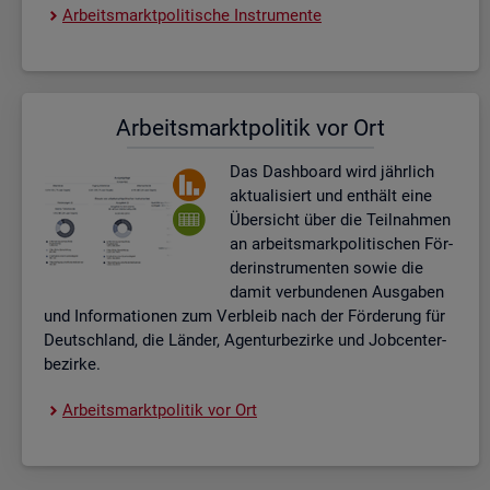
Ar­beits­markt­po­li­ti­sche In­stru­men­te
Ar­beits­markt­po­li­tik vor Ort
Das Da­sh­board wird jähr­lich
ak­tua­li­siert und ent­hält eine
Über­sicht über die Teil­nah­men
an ar­beits­mark­po­li­ti­schen För­
der­instru­men­ten sowie die
damit ver­bun­de­nen Aus­ga­ben
und In­for­ma­tio­nen zum Ver­bleib nach der För­de­rung für
Deutsch­land, die Län­der, Agen­tur­be­zir­ke und Job­cent­er­
be­zir­ke.
Ar­beits­markt­po­li­tik vor Ort