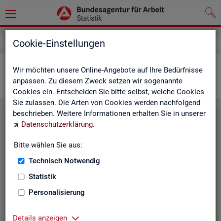
Statistiken
Interaktive Statistiken
Cookie-Einstellungen
Ar­beits­markt im Über­blick
Wir möchten unsere Online-Angebote auf Ihre Bedürfnisse
anpassen. Zu diesem Zweck setzen wir sogenannte
Cookies ein. Entscheiden Sie bitte selbst, welche Cookies
Sie zulassen. Die Arten von Cookies werden nachfolgend
beschrieben. Weitere Informationen erhalten Sie in unserer
Eck­wer­te Ar­beits­markt
Datenschutzerklärung
.
Mo­nats­ak­tu­el­le Daten zu Ar­
Bitte wählen Sie aus:
beits­lo­sig­keit,
Ar­beits­stel­len
,
Technisch Notwendig
Be­schäf­ti­gung und Grund­si­che­
rung für Deutsch­land, Län­der,
Statistik
Krei­se, Agen­tur­be­zir­ke und Ar­
Personalisierung
beits­markt­re­gio­nen.
Eck­wer­te Ar­beits­markt
Details anzeigen