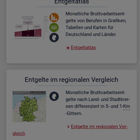
Ent­gel­t­at­las
Mo­nat­li­che Brut­to­ar­beits­ent­
gel­te von Be­ru­fen in Gra­fi­ken,
Ta­bel­len und Kar­ten für
Deutsch­land und Län­der.
Ent­gel­t­at­las
Ent­gel­te im re­gio­na­len Ver­gleich
Mo­nat­li­che Brut­to­ar­beits­ent­
gel­te nach Land- und Stadt­krei­
sen dif­fe­ren­ziert in 5- und 1-
Km
-Git­tern.
Ent­gel­te im re­gio­na­len Ver­
gleich