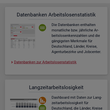
Da­ten­ban­ken Ar­beits­lo­sen­sta­tis­tik
Die Da­ten­ban­ken ent­hal­ten
mo­nat­li­che bzw. jähr­li­che Ar­
beits­lo­sen­kenn­zah­len und die
gän­gigs­ten Merk­ma­le für
Deutsch­land, Län­der, Krei­se,
Agen­tur­be­zir­ke und Job­cen­ter.
Da­ten­ban­ken zur Ar­beits­lo­sen­sta­tis­tik
Lang­zeit­ar­beits­lo­sig­keit
Dash­board
mit Daten zur Lang­
zeit­ar­beits­lo­sig­keit für
Deutsch­land, die Län­der, Krei­se