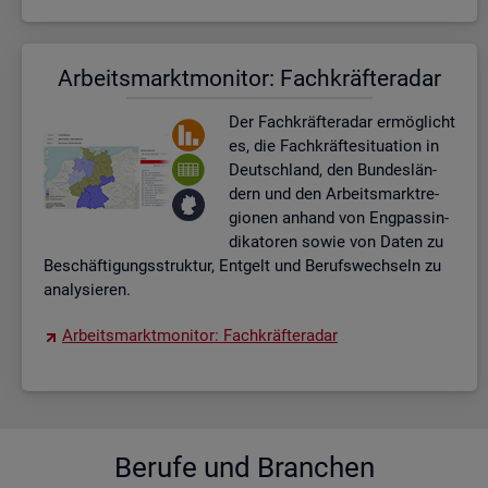
Ar­beits­markt­mo­ni­tor: Fach­kräf­te­ra­dar
Der Fach­kräf­te­ra­dar er­mög­licht
es, die Fach­kräf­te­si­tua­ti­on in
Deutsch­land, den Bun­des­län­
dern und den Ar­beits­markt­re­
gio­nen an­hand von Eng­pas­sin­
di­ka­to­ren sowie von Daten zu
Be­schäf­ti­gungs­struk­tur, Ent­gelt und Be­rufs­wech­seln zu
ana­ly­sie­ren.
Ar­beits­markt­mo­ni­tor: Fach­kräf­te­ra­dar
Be­ru­fe und Bran­chen