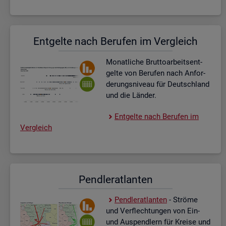
Ent­gel­te nach Be­ru­fen im Ver­gleich
Mo­nat­li­che Brut­to­ar­beits­ent­
gel­te von Be­ru­fen nach An­for­
de­rungs­ni­veau für Deutsch­land
und die Län­der.
Ent­gel­te nach Be­ru­fen im
Ver­gleich
Pend­ler­at­lan­ten
Pend­ler­at­lan­ten
- Strö­me
und Ver­flech­tun­gen von Ein-
und Aus­pend­lern für Krei­se und