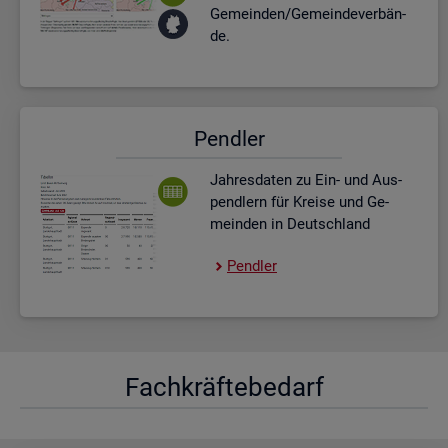
Ge­mein­den/Ge­mein­de­ver­bän­
de.
Pend­ler
Jah­res­da­ten zu Ein- und Aus­
pend­lern für Krei­se und Ge­
mein­den in Deutsch­land
Pend­ler
Fach­kräf­te­be­darf