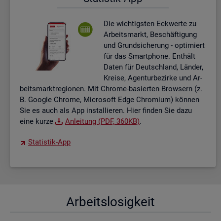
Die wich­tigs­ten Eck­wer­te zu
Ar­beits­markt, Be­schäf­ti­gung
und Grund­si­che­rung - op­ti­miert
für das Smart­pho­ne. Ent­hält
Daten für Deutsch­land, Län­der,
Krei­se, Agen­tur­be­zir­ke und Ar­
beits­markt­re­gio­nen. Mit Chro­me-ba­sier­ten Brow­sern (z.
B. Goog­le Chro­me, Mi­cro­soft Edge Chro­mi­um) kön­nen
Sie es auch als App in­stal­lie­ren. Hier fin­den Sie dazu
eine kurze
An­lei­tung (PDF, 360KB)
.
Sta­tis­tik-App
Ar­beits­lo­sig­keit