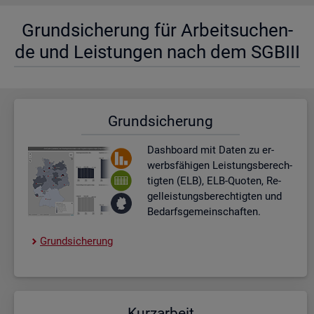
Grund­si­che­rung für Ar­beit­su­chen­
de und Leis­tun­gen nach dem SGBIII
Grund­si­che­rung
Dash­board
mit Daten zu er­
werbs­fä­hi­gen Leis­tungs­be­rech­
tig­ten (ELB), ELB-Quo­ten, Re­
gel­leis­tungs­be­rech­tig­ten und
Be­darfs­ge­mein­schaf­ten.
Grund­si­che­rung
Kurz­ar­beit