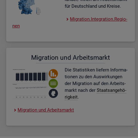
für Deutsch­land und Krei­se.
Mi­gra­ti­on.In­te­gra­ti­on.Re­gio­
nen
Mi­gra­ti­on und Ar­beits­markt
Die Sta­tis­ti­ken lie­fern In­for­ma­
tio­nen zu den Aus­wir­kun­gen
der Mi­gra­ti­on auf den Ar­beits­
markt nach der
Staats­an­ge­hö­
rig­keit
.
Mi­gra­ti­on und Ar­beits­markt