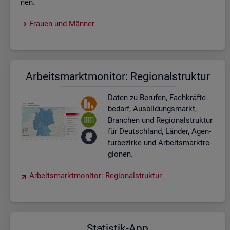
nen.
Frau­en und Män­ner
Ar­beits­markt­mo­ni­tor: Re­gio­nal­struk­tur
Daten zu Be­ru­fen, Fach­kräf­te­
be­darf, Aus­bil­dungs­markt,
Bran­chen und Re­gio­nal­struk­tur
für Deutsch­land, Län­der, Agen­
tur­be­zir­ke und Ar­beits­markt­re­
gio­nen.
Ar­beits­markt­mo­ni­tor: Re­gio­nal­struk­tur
Sta­tis­tik-App