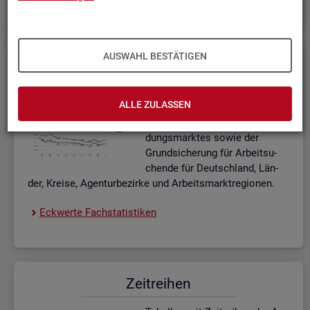
AUSWAHL BESTÄTIGEN
Eck­wer­te Fach­sta­tis­ti­ken
In­ter­ak­ti­ve Dia­gram­me und Ta­
ALLE ZULASSEN
bel­len zu den ak­tu­el­len Eck­
wer­ten des Ar­beits- und Aus­bil­
dungs­mark­tes sowie der
Grund­si­che­rung für Ar­beit­su­
chen­de für Deutsch­land, Län­
der, Krei­se, Agen­tur­be­zir­ke und Ar­beits­markt­re­gio­nen.
Eck­wer­te Fach­sta­tis­ti­ken
Zeit­rei­hen