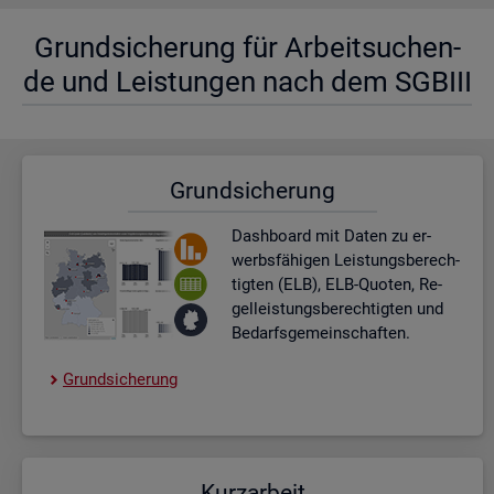
Grund­si­che­rung für Ar­beit­su­chen­
de und Leis­tun­gen nach dem SGBIII
Grund­si­che­rung
Dash­board
mit Daten zu er­
werbs­fä­hi­gen Leis­tungs­be­rech­
tig­ten (ELB), ELB-Quo­ten, Re­
gel­leis­tungs­be­rech­tig­ten und
Be­darfs­ge­mein­schaf­ten.
Grund­si­che­rung
Kurz­ar­beit