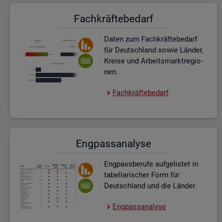
Fach­kräf­te­be­darf
Daten zum Fach­kräf­te­be­darf
für Deutsch­land sowie Län­der,
Krei­se und Ar­beits­markt­re­gio­
nen.
Fach­kräf­te­be­darf
Eng­pass­ana­ly­se
Eng­pass­be­ru­fe auf­ge­lis­tet in
ta­bel­la­ri­scher Form für
Deutsch­land und die Län­der.
Eng­pass­ana­ly­se