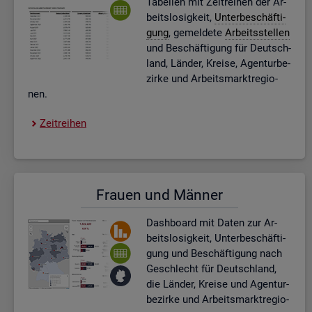
Ta­bel­len mit Zeit­rei­hen der Ar­
beits­lo­sig­keit,
Un­ter­be­schäf­ti­
gung
, ge­mel­de­te
Ar­beits­stel­len
und Be­schäf­ti­gung für Deutsch­
land, Län­der, Krei­se, Agen­tur­be­
zir­ke und Ar­beits­markt­re­gio­
nen.
Zeit­rei­hen
Frau­en und Män­ner
Dash­board
mit Daten zur Ar­
beits­lo­sig­keit, Un­ter­be­schäf­ti­
gung und Be­schäf­ti­gung nach
Ge­schlecht für Deutsch­land,
die Län­der, Krei­se und Agen­tur­
be­zir­ke und Ar­beits­markt­re­gio­