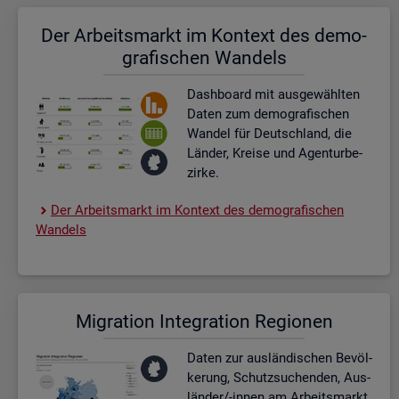
Der Ar­beits­markt im Kon­text des de­mo­
gra­fi­schen Wan­dels
Dash­board
mit aus­ge­wähl­ten
Daten zum de­mo­gra­fi­schen
Wan­del für Deutsch­land, die
Län­der, Krei­se und Agen­tur­be­
zir­ke.
Der Ar­beits­markt im Kon­text des de­mo­gra­fi­schen
Wan­dels
Mi­gra­ti­on In­te­gra­ti­on Re­gio­nen
Daten zur aus­län­di­schen Be­völ­
ke­rung, Schutz­su­chen­den, Aus­
län­der/-innen am Ar­beits­markt