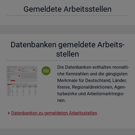
Ge­mel­de­te Ar­beits­stel­len
Da­ten­ban­ken ge­mel­de­te Ar­beits­
stel­len
Die Da­ten­ban­ken ent­hal­ten mo­nat­li­
che Kenn­zah­len und die gän­gigs­ten
Merk­ma­le für Deutsch­land, Län­der,
Krei­se, Re­gio­nal­di­rek­tio­nen, Agen­
tur­be­zir­ke und Ar­beits­markt­re­gio­
nen.
Da­ten­ban­ken zu ge­mel­de­ten Ar­beits­stel­len