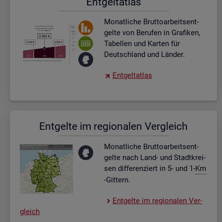
Ent­gel­t­at­las
Mo­nat­li­che Brut­to­ar­beits­ent­
gel­te von Be­ru­fen in Gra­fi­ken,
Ta­bel­len und Kar­ten für
Deutsch­land und Län­der.
Ent­gel­t­at­las
Ent­gel­te im re­gio­na­len Ver­gleich
Mo­nat­li­che Brut­to­ar­beits­ent­
gel­te nach Land- und Stadt­krei­
sen dif­fe­ren­ziert in 5- und 1-
Km
-Git­tern.
Ent­gel­te im re­gio­na­len Ver­
gleich