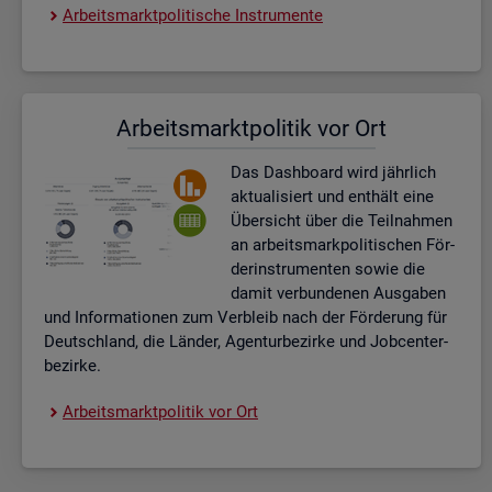
Ar­beits­markt­po­li­ti­sche In­stru­men­te
Ar­beits­markt­po­li­tik vor Ort
Das Da­sh­board wird jähr­lich
ak­tua­li­siert und ent­hält eine
Über­sicht über die Teil­nah­men
an ar­beits­mark­po­li­ti­schen För­
der­instru­men­ten sowie die
damit ver­bun­de­nen Aus­ga­ben
und In­for­ma­tio­nen zum Ver­bleib nach der För­de­rung für
Deutsch­land, die Län­der, Agen­tur­be­zir­ke und Job­cent­er­
be­zir­ke.
Ar­beits­markt­po­li­tik vor Ort