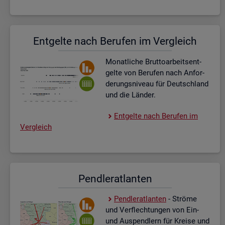
Ent­gel­te nach Be­ru­fen im Ver­gleich
Mo­nat­li­che Brut­to­ar­beits­ent­
gel­te von Be­ru­fen nach An­for­
de­rungs­ni­veau für Deutsch­land
und die Län­der.
Ent­gel­te nach Be­ru­fen im
Ver­gleich
Pend­ler­at­lan­ten
Pend­ler­at­lan­ten
- Strö­me
und Ver­flech­tun­gen von Ein-
und Aus­pend­lern für Krei­se und