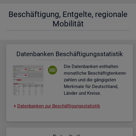
Be­schäf­ti­gung, Ent­gel­te, re­gio­na­le
Mo­bi­li­tät
Da­ten­ban­ken Be­schäf­ti­gungs­sta­tis­tik
Die Da­ten­ban­ken ent­hal­ten
mo­nat­li­che Be­schäf­tig­ten­kenn­
zah­len und die gän­gigs­ten
Merk­ma­le für Deutsch­land,
Län­der und Krei­se.
Da­ten­ban­ken zur Be­schäf­ti­gungs­sta­tis­tik