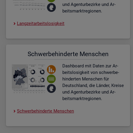
und Agen­tur­be­zir­ke und Ar­
beits­markt­re­gio­nen.
Lang­zeit­ar­beits­lo­sig­keit
Schwer­be­hin­der­te Men­schen
Dash­board
mit Daten zur Ar­
beits­lo­sig­keit von schwer­be­
hin­der­ten Men­schen für
Deutsch­land, die Län­der, Krei­se
und Agen­tur­be­zir­ke und Ar­
beits­markt­re­gio­nen.
Schwer­be­hin­der­te Men­schen