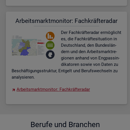
Ar­beits­markt­mo­ni­tor: Fach­kräf­te­ra­dar
Der Fach­kräf­te­ra­dar er­mög­licht
es, die Fach­kräf­te­si­tua­ti­on in
Deutsch­land, den Bun­des­län­
dern und den Ar­beits­markt­re­
gio­nen an­hand von Eng­pas­sin­
di­ka­to­ren sowie von Daten zu
Be­schäf­ti­gungs­struk­tur, Ent­gelt und Be­rufs­wech­seln zu
ana­ly­sie­ren.
Ar­beits­markt­mo­ni­tor: Fach­kräf­te­ra­dar
Be­ru­fe und Bran­chen