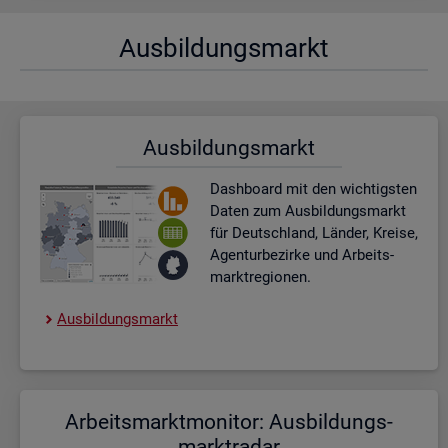
Aus­bil­dungs­markt
Aus­bil­dungs­markt
Dash­board
mit den wich­tigs­ten
Daten zum Aus­bil­dungs­markt
für Deutsch­land, Län­der, Krei­se,
Agen­tur­be­zir­ke und Ar­beits­
markt­re­gio­nen.
Aus­bil­dungs­markt
Ar­beits­markt­mo­ni­tor: Aus­bil­dungs­
markt­ra­dar