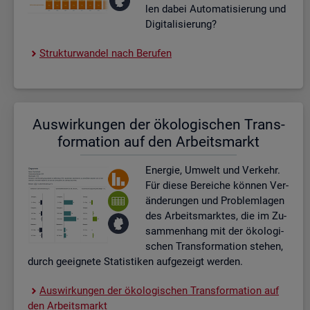
len dabei Au­to­ma­ti­sie­rung und
Di­gi­ta­li­sie­rung?
Struk­tur­wan­del nach Be­ru­fen
Aus­wir­kun­gen der öko­lo­gi­schen Trans­
for­ma­ti­on auf den Ar­beits­markt
En­er­gie, Um­welt und Ver­kehr.
Für diese Be­rei­che kön­nen Ver­
än­de­run­gen und Pro­blem­la­gen
des Ar­beits­mark­tes, die im Zu­
sam­men­hang mit der öko­lo­gi­
schen Trans­for­ma­ti­on ste­hen,
durch ge­eig­ne­te Sta­tis­ti­ken auf­ge­zeigt wer­den.
Aus­wir­kun­gen der öko­lo­gi­schen Trans­for­ma­ti­on auf
den Ar­beits­markt