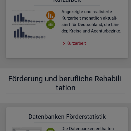
An­ge­zeig­te und rea­li­sier­te
Kurz­ar­beit mo­nat­lich ak­tua­li­
siert für Deutsch­land, die Län­
der, Krei­se und Agen­tur­be­zir­ke.
Kurz­ar­beit
För­de­rung und be­ruf­li­che Re­ha­bi­li­
ta­ti­on
Da­ten­ban­ken För­der­sta­tis­tik
Die Da­ten­ban­ken ent­hal­ten