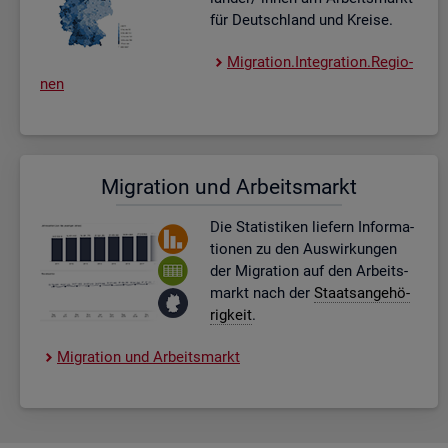
für Deutsch­land und Krei­se.
Mi­gra­ti­on.In­te­gra­ti­on.Re­gio­
nen
Mi­gra­ti­on und Ar­beits­markt
Die Sta­tis­ti­ken lie­fern In­for­ma­
tio­nen zu den Aus­wir­kun­gen
der Mi­gra­ti­on auf den Ar­beits­
markt nach der
Staats­an­ge­hö­
rig­keit
.
Mi­gra­ti­on und Ar­beits­markt