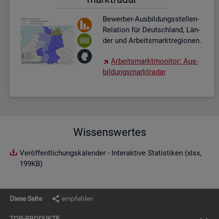
Be­wer­ber-Aus­bil­dungs­stel­len-
Re­la­ti­on für Deutsch­land, Län­
der und Ar­beits­markt­re­gio­nen.
Ar­beits­markt­mo­ni­tor: Aus­
bil­dungs­markt­ra­dar
Wissenswertes
Veröffentlichungskalender - Interaktive Statistiken (xlsx,
199KB)
Diese Seite
empfehlen
TOP-PRO­DUK­TE