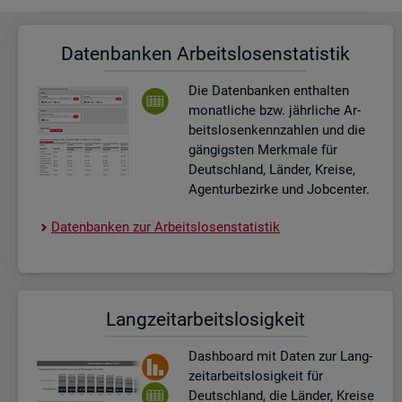
Da­ten­ban­ken Ar­beits­lo­sen­sta­tis­tik
Die Da­ten­ban­ken ent­hal­ten
mo­nat­li­che bzw. jähr­li­che Ar­
beits­lo­sen­kenn­zah­len und die
gän­gigs­ten Merk­ma­le für
Deutsch­land, Län­der, Krei­se,
Agen­tur­be­zir­ke und Job­cen­ter.
Da­ten­ban­ken zur Ar­beits­lo­sen­sta­tis­tik
Lang­zeit­ar­beits­lo­sig­keit
Dash­board
mit Daten zur Lang­
zeit­ar­beits­lo­sig­keit für
Deutsch­land, die Län­der, Krei­se