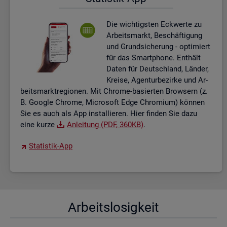
Die wich­tigs­ten Eck­wer­te zu
Ar­beits­markt, Be­schäf­ti­gung
und Grund­si­che­rung - op­ti­miert
für das Smart­pho­ne. Ent­hält
Daten für Deutsch­land, Län­der,
Krei­se, Agen­tur­be­zir­ke und Ar­
beits­markt­re­gio­nen. Mit Chro­me-ba­sier­ten Brow­sern (z.
B. Goog­le Chro­me, Mi­cro­soft Edge Chro­mi­um) kön­nen
Sie es auch als App in­stal­lie­ren. Hier fin­den Sie dazu
eine kurze
An­lei­tung (PDF, 360KB)
.
Sta­tis­tik-App
Ar­beits­lo­sig­keit