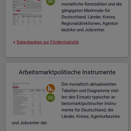
mo­nat­li­che Kenn­zah­len und die
gän­gigs­ten Merk­ma­le für
Deutsch­land, Län­der, Krei­se,
Re­gio­nal­di­rek­tio­nen, Agen­tur­
be­zir­ke und Job­cen­ter.
Da­ten­ban­ken zur För­der­sta­tis­tik
Ar­beits­markt­po­li­ti­sche In­stru­men­te
Die mo­nat­lich ak­tua­li­sier­ten
Ta­bel­len und Dia­gram­me stel­
len den Ein­satz ty­pi­scher ar­
beits­markt­po­li­ti­scher In­stru­
men­te für Deutsch­land, die
Län­der, Krei­se, Agen­tur­be­zir­ke
und Job­cen­ter dar.