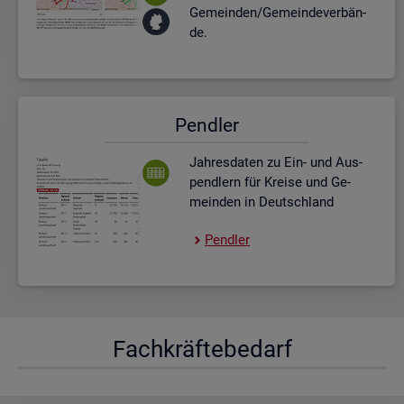
Ge­mein­den/Ge­mein­de­ver­bän­
de.
Pend­ler
Jah­res­da­ten zu Ein- und Aus­
pend­lern für Krei­se und Ge­
mein­den in Deutsch­land
Pend­ler
Fach­kräf­te­be­darf