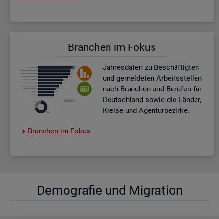
Bran­chen im Fokus
Jah­res­da­ten zu Be­schäf­tig­ten
und ge­mel­de­ten Ar­beits­stel­len
nach Bran­chen und Be­ru­fen für
Deutsch­land sowie die Län­der,
Krei­se und Agen­tur­be­zir­ke.
Bran­chen im Fokus
De­mo­gra­fie und Mi­gra­ti­on