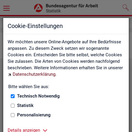
Statistiken
Interaktive Statistiken
Cookie-Einstellungen
Ar­beits­markt im Über­blick
Wir möchten unsere Online-Angebote auf Ihre Bedürfnisse
anpassen. Zu diesem Zweck setzen wir sogenannte
Cookies ein. Entscheiden Sie bitte selbst, welche Cookies
Sie zulassen. Die Arten von Cookies werden nachfolgend
beschrieben. Weitere Informationen erhalten Sie in unserer
Eck­wer­te Ar­beits­markt
Datenschutzerklärung
.
Mo­nats­ak­tu­el­le Daten zu Ar­
Bitte wählen Sie aus:
beits­lo­sig­keit,
Ar­beits­stel­len
,
Technisch Notwendig
Be­schäf­ti­gung und Grund­si­che­
rung für Deutsch­land, Län­der,
Statistik
Krei­se, Agen­tur­be­zir­ke und Ar­
Personalisierung
beits­markt­re­gio­nen.
Eck­wer­te Ar­beits­markt
Details anzeigen