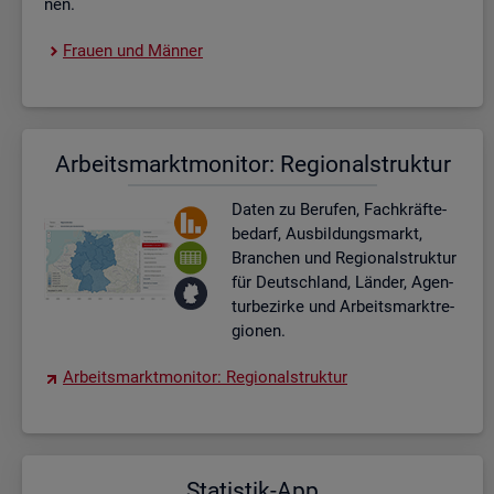
nen.
Frau­en und Män­ner
Ar­beits­markt­mo­ni­tor: Re­gio­nal­struk­tur
Daten zu Be­ru­fen, Fach­kräf­te­
be­darf, Aus­bil­dungs­markt,
Bran­chen und Re­gio­nal­struk­tur
für Deutsch­land, Län­der, Agen­
tur­be­zir­ke und Ar­beits­markt­re­
gio­nen.
Ar­beits­markt­mo­ni­tor: Re­gio­nal­struk­tur
Sta­tis­tik-App