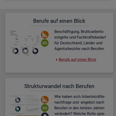
Be­ru­fe auf einen Blick
Be­schäf­ti­gung, Brut­to­ar­beits­
ent­gel­te und Fach­kräf­te­be­darf
für Deutsch­land, Län­der und
Agen­tur­be­zir­ke nach Be­ru­fen.
Be­ru­fe auf einen Blick
Struk­tur­wan­del nach Be­ru­fen
Wie haben sich Ar­beits­kräf­te­
nach­fra­ge und -an­ge­bot nach
Be­ru­fen in den letz­ten Jah­ren
ver­än­dert? Wel­che Rolle spie­