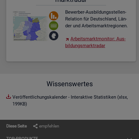
Be­wer­ber-Aus­bil­dungs­stel­len-
Re­la­ti­on für Deutsch­land, Län­
der und Ar­beits­markt­re­gio­nen.
Ar­beits­markt­mo­ni­tor: Aus­
bil­dungs­markt­ra­dar
Wissenswertes
Veröffentlichungskalender - Interaktive Statistiken (xlsx,
199KB)
Diese Seite
empfehlen
TOP-PRO­DUK­TE