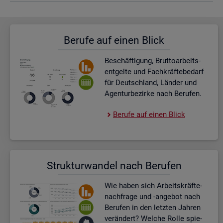
Be­ru­fe auf einen Blick
Be­schäf­ti­gung, Brut­to­ar­beits­
ent­gel­te und Fach­kräf­te­be­darf
für Deutsch­land, Län­der und
Agen­tur­be­zir­ke nach Be­ru­fen.
Be­ru­fe auf einen Blick
Struk­tur­wan­del nach Be­ru­fen
Wie haben sich Ar­beits­kräf­te­
nach­fra­ge und -an­ge­bot nach
Be­ru­fen in den letz­ten Jah­ren
ver­än­dert? Wel­che Rolle spie­