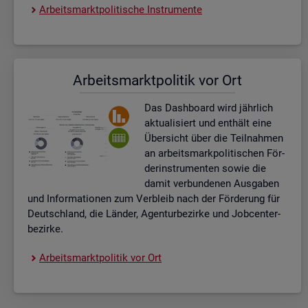
Ar­beits­markt­po­li­ti­sche In­stru­men­te
Ar­beits­markt­po­li­tik vor Ort
Das Da­sh­board wird jähr­lich
ak­tua­li­siert und ent­hält eine
Über­sicht über die Teil­nah­men
an ar­beits­mark­po­li­ti­schen För­
der­instru­men­ten sowie die
damit ver­bun­de­nen Aus­ga­ben
und In­for­ma­tio­nen zum Ver­bleib nach der För­de­rung für
Deutsch­land, die Län­der, Agen­tur­be­zir­ke und Job­cent­er­
be­zir­ke.
Ar­beits­markt­po­li­tik vor Ort