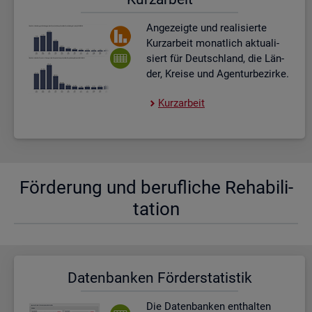
An­ge­zeig­te und rea­li­sier­te
Kurz­ar­beit mo­nat­lich ak­tua­li­
siert für Deutsch­land, die Län­
der, Krei­se und Agen­tur­be­zir­ke.
Kurz­ar­beit
För­de­rung und be­ruf­li­che Re­ha­bi­li­
ta­ti­on
Da­ten­ban­ken För­der­sta­tis­tik
Die Da­ten­ban­ken ent­hal­ten