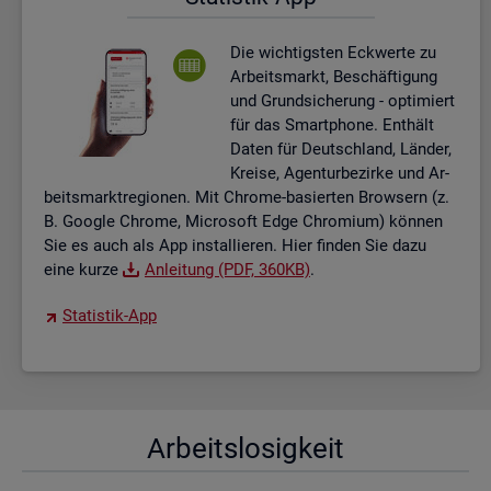
Die wich­tigs­ten Eck­wer­te zu
Ar­beits­markt, Be­schäf­ti­gung
und Grund­si­che­rung - op­ti­miert
für das Smart­pho­ne. Ent­hält
Daten für Deutsch­land, Län­der,
Krei­se, Agen­tur­be­zir­ke und Ar­
beits­markt­re­gio­nen. Mit Chro­me-ba­sier­ten Brow­sern (z.
B. Goog­le Chro­me, Mi­cro­soft Edge Chro­mi­um) kön­nen
Sie es auch als App in­stal­lie­ren. Hier fin­den Sie dazu
eine kurze
An­lei­tung (PDF, 360KB)
.
Sta­tis­tik-App
Ar­beits­lo­sig­keit