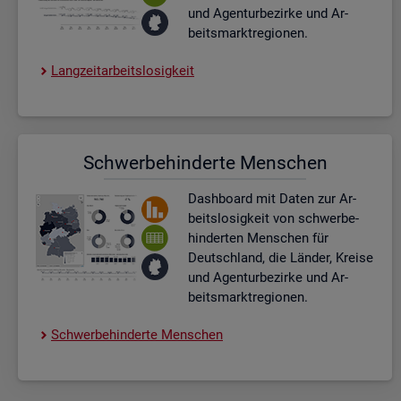
und Agen­tur­be­zir­ke und Ar­
beits­markt­re­gio­nen.
Lang­zeit­ar­beits­lo­sig­keit
Schwer­be­hin­der­te Men­schen
Dash­board
mit Daten zur Ar­
beits­lo­sig­keit von schwer­be­
hin­der­ten Men­schen für
Deutsch­land, die Län­der, Krei­se
und Agen­tur­be­zir­ke und Ar­
beits­markt­re­gio­nen.
Schwer­be­hin­der­te Men­schen