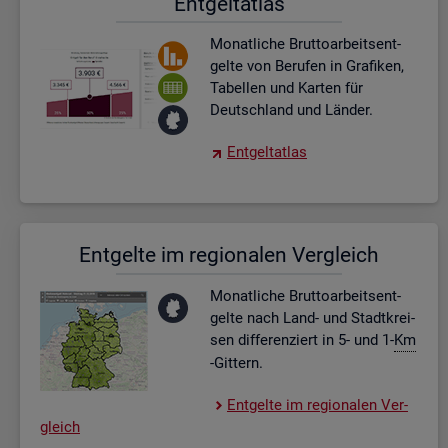
Ent­gel­t­at­las
Mo­nat­li­che Brut­to­ar­beits­ent­
gel­te von Be­ru­fen in Gra­fi­ken,
Ta­bel­len und Kar­ten für
Deutsch­land und Län­der.
Ent­gel­t­at­las
Ent­gel­te im re­gio­na­len Ver­gleich
Mo­nat­li­che Brut­to­ar­beits­ent­
gel­te nach Land- und Stadt­krei­
sen dif­fe­ren­ziert in 5- und 1-
Km
-Git­tern.
Ent­gel­te im re­gio­na­len Ver­
gleich