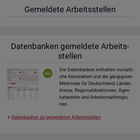
Ge­mel­de­te Ar­beits­stel­len
Da­ten­ban­ken ge­mel­de­te Ar­beits­
stel­len
Die Da­ten­ban­ken ent­hal­ten mo­nat­li­
che Kenn­zah­len und die gän­gigs­ten
Merk­ma­le für Deutsch­land, Län­der,
Krei­se, Re­gio­nal­di­rek­tio­nen, Agen­
tur­be­zir­ke und Ar­beits­markt­re­gio­
nen.
Da­ten­ban­ken zu ge­mel­de­ten Ar­beits­stel­len