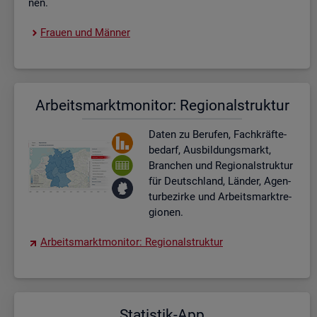
nen.
Frau­en und Män­ner
Ar­beits­markt­mo­ni­tor: Re­gio­nal­struk­tur
Daten zu Be­ru­fen, Fach­kräf­te­
be­darf, Aus­bil­dungs­markt,
Bran­chen und Re­gio­nal­struk­tur
für Deutsch­land, Län­der, Agen­
tur­be­zir­ke und Ar­beits­markt­re­
gio­nen.
Ar­beits­markt­mo­ni­tor: Re­gio­nal­struk­tur
Sta­tis­tik-App