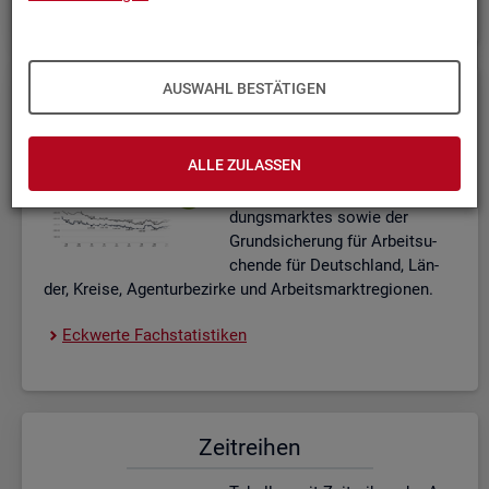
AUSWAHL BESTÄTIGEN
Eck­wer­te Fach­sta­tis­ti­ken
In­ter­ak­ti­ve Dia­gram­me und Ta­
ALLE ZULASSEN
bel­len zu den ak­tu­el­len Eck­
wer­ten des Ar­beits- und Aus­bil­
dungs­mark­tes sowie der
Grund­si­che­rung für Ar­beit­su­
chen­de für Deutsch­land, Län­
der, Krei­se, Agen­tur­be­zir­ke und Ar­beits­markt­re­gio­nen.
Eck­wer­te Fach­sta­tis­ti­ken
Zeit­rei­hen