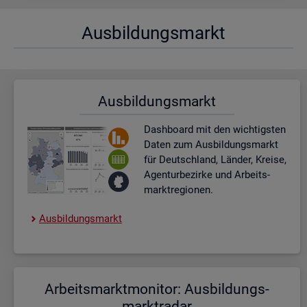
Aus­bil­dungs­markt
Aus­bil­dungs­markt
Dash­board
mit den wich­tigs­ten
Daten zum Aus­bil­dungs­markt
für Deutsch­land, Län­der, Krei­se,
Agen­tur­be­zir­ke und Ar­beits­
markt­re­gio­nen.
Aus­bil­dungs­markt
Ar­beits­markt­mo­ni­tor: Aus­bil­dungs­
markt­ra­dar