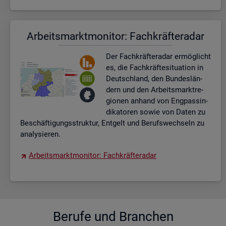
Ar­beits­markt­mo­ni­tor: Fach­kräf­te­ra­dar
Der Fach­kräf­te­ra­dar er­mög­licht
es, die Fach­kräf­te­si­tua­ti­on in
Deutsch­land, den Bun­des­län­
dern und den Ar­beits­markt­re­
gio­nen an­hand von Eng­pas­sin­
di­ka­to­ren sowie von Daten zu
Be­schäf­ti­gungs­struk­tur, Ent­gelt und Be­rufs­wech­seln zu
ana­ly­sie­ren.
Ar­beits­markt­mo­ni­tor: Fach­kräf­te­ra­dar
Be­ru­fe und Bran­chen