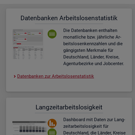
Da­ten­ban­ken Ar­beits­lo­sen­sta­tis­tik
Die Da­ten­ban­ken ent­hal­ten
mo­nat­li­che bzw. jähr­li­che Ar­
beits­lo­sen­kenn­zah­len und die
gän­gigs­ten Merk­ma­le für
Deutsch­land, Län­der, Krei­se,
Agen­tur­be­zir­ke und Job­cen­ter.
Da­ten­ban­ken zur Ar­beits­lo­sen­sta­tis­tik
Lang­zeit­ar­beits­lo­sig­keit
Dash­board
mit Daten zur Lang­
zeit­ar­beits­lo­sig­keit für
Deutsch­land, die Län­der, Krei­se