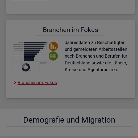
Bran­chen im Fokus
Jah­res­da­ten zu Be­schäf­tig­ten
und ge­mel­de­ten Ar­beits­stel­len
nach Bran­chen und Be­ru­fen für
Deutsch­land sowie die Län­der,
Krei­se und Agen­tur­be­zir­ke.
Bran­chen im Fokus
De­mo­gra­fie und Mi­gra­ti­on