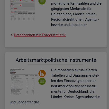
mo­nat­li­che Kenn­zah­len und die
gän­gigs­ten Merk­ma­le für
Deutsch­land, Län­der, Krei­se,
Re­gio­nal­di­rek­tio­nen, Agen­tur­
be­zir­ke und Job­cen­ter.
Da­ten­ban­ken zur För­der­sta­tis­tik
Ar­beits­markt­po­li­ti­sche In­stru­men­te
Die mo­nat­lich ak­tua­li­sier­ten
Ta­bel­len und Dia­gram­me stel­
len den Ein­satz ty­pi­scher ar­
beits­markt­po­li­ti­scher In­stru­
men­te für Deutsch­land, die
Län­der, Krei­se, Agen­tur­be­zir­ke
und Job­cen­ter dar.