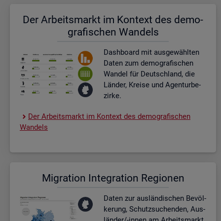
Der Ar­beits­markt im Kon­text des de­mo­
gra­fi­schen Wan­dels
Dash­board
mit aus­ge­wähl­ten
Daten zum de­mo­gra­fi­schen
Wan­del für Deutsch­land, die
Län­der, Krei­se und Agen­tur­be­
zir­ke.
Der Ar­beits­markt im Kon­text des de­mo­gra­fi­schen
Wan­dels
Mi­gra­ti­on In­te­gra­ti­on Re­gio­nen
Daten zur aus­län­di­schen Be­völ­
ke­rung, Schutz­su­chen­den, Aus­
län­der/-innen am Ar­beits­markt