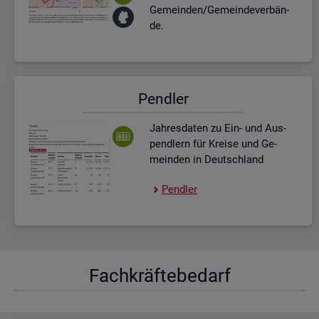
Ge­mein­den/Ge­mein­de­ver­bän­
de.
Pend­ler
Jah­res­da­ten zu Ein- und Aus­
pend­lern für Krei­se und Ge­
mein­den in Deutsch­land
Pend­ler
Fach­kräf­te­be­darf