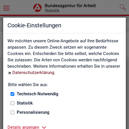
Statistiken
Interaktive Statistiken
Cookie-Einstellungen
Ar­beits­markt im Über­blick
Wir möchten unsere Online-Angebote auf Ihre Bedürfnisse
anpassen. Zu diesem Zweck setzen wir sogenannte
Cookies ein. Entscheiden Sie bitte selbst, welche Cookies
Sie zulassen. Die Arten von Cookies werden nachfolgend
beschrieben. Weitere Informationen erhalten Sie in unserer
Eck­wer­te Ar­beits­markt
Datenschutzerklärung
.
Mo­nats­ak­tu­el­le Daten zu Ar­
Bitte wählen Sie aus:
beits­lo­sig­keit,
Ar­beits­stel­len
,
Technisch Notwendig
Be­schäf­ti­gung und Grund­si­che­
rung für Deutsch­land, Län­der,
Statistik
Krei­se, Agen­tur­be­zir­ke und Ar­
Personalisierung
beits­markt­re­gio­nen.
Eck­wer­te Ar­beits­markt
Details anzeigen