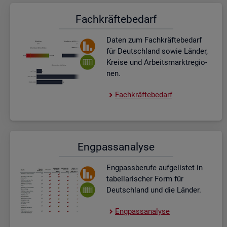
Fach­kräf­te­be­darf
Daten zum Fach­kräf­te­be­darf
für Deutsch­land sowie Län­der,
Krei­se und Ar­beits­markt­re­gio­
nen.
Fach­kräf­te­be­darf
Eng­pass­ana­ly­se
Eng­pass­be­ru­fe auf­ge­lis­tet in
ta­bel­la­ri­scher Form für
Deutsch­land und die Län­der.
Eng­pass­ana­ly­se