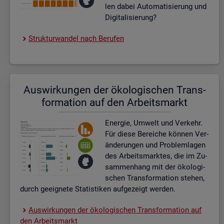
len dabei Au­to­ma­ti­sie­rung und
Di­gi­ta­li­sie­rung?
Struk­tur­wan­del nach Be­ru­fen
Aus­wir­kun­gen der öko­lo­gi­schen Trans­
for­ma­ti­on auf den Ar­beits­markt
En­er­gie, Um­welt und Ver­kehr.
Für diese Be­rei­che kön­nen Ver­
än­de­run­gen und Pro­blem­la­gen
des Ar­beits­mark­tes, die im Zu­
sam­men­hang mit der öko­lo­gi­
schen Trans­for­ma­ti­on ste­hen,
durch ge­eig­ne­te Sta­tis­ti­ken auf­ge­zeigt wer­den.
Aus­wir­kun­gen der öko­lo­gi­schen Trans­for­ma­ti­on auf
den Ar­beits­markt