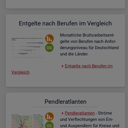
Ent­gel­te nach Be­ru­fen im Ver­gleich
Mo­nat­li­che Brut­to­ar­beits­ent­
gel­te von Be­ru­fen nach An­for­
de­rungs­ni­veau für Deutsch­land
und die Län­der.
Ent­gel­te nach Be­ru­fen im
Ver­gleich
Pend­ler­at­lan­ten
Pend­ler­at­lan­ten
- Strö­me
und Ver­flech­tun­gen von Ein-
und Aus­pend­lern für Krei­se und