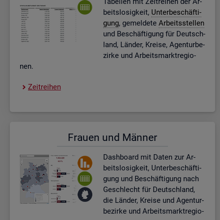
Ta­bel­len mit Zeit­rei­hen der Ar­
beits­lo­sig­keit,
Un­ter­be­schäf­ti­
gung
, ge­mel­de­te
Ar­beits­stel­len
und Be­schäf­ti­gung für Deutsch­
land, Län­der, Krei­se, Agen­tur­be­
zir­ke und Ar­beits­markt­re­gio­
nen.
Zeit­rei­hen
Frau­en und Män­ner
Dash­board
mit Daten zur Ar­
beits­lo­sig­keit, Un­ter­be­schäf­ti­
gung und Be­schäf­ti­gung nach
Ge­schlecht für Deutsch­land,
die Län­der, Krei­se und Agen­tur­
be­zir­ke und Ar­beits­markt­re­gio­