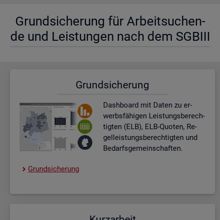
Grund­si­che­rung für Ar­beit­su­chen­
de und Leis­tun­gen nach dem SGBIII
Grund­si­che­rung
Dash­board
mit Daten zu er­
werbs­fä­hi­gen Leis­tungs­be­rech­
tig­ten (ELB), ELB-Quo­ten, Re­
gel­leis­tungs­be­rech­tig­ten und
Be­darfs­ge­mein­schaf­ten.
Grund­si­che­rung
Kurz­ar­beit