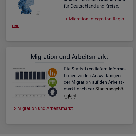
für Deutsch­land und Krei­se.
Mi­gra­ti­on.In­te­gra­ti­on.Re­gio­
nen
Mi­gra­ti­on und Ar­beits­markt
Die Sta­tis­ti­ken lie­fern In­for­ma­
tio­nen zu den Aus­wir­kun­gen
der Mi­gra­ti­on auf den Ar­beits­
markt nach der
Staats­an­ge­hö­
rig­keit
.
Mi­gra­ti­on und Ar­beits­markt