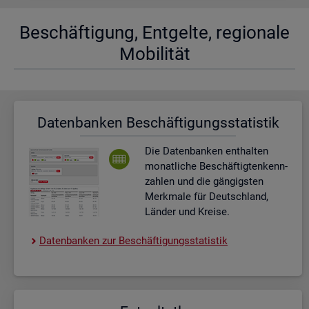
Be­schäf­ti­gung, Ent­gel­te, re­gio­na­le
Mo­bi­li­tät
Da­ten­ban­ken Be­schäf­ti­gungs­sta­tis­tik
Die Da­ten­ban­ken ent­hal­ten
mo­nat­li­che Be­schäf­tig­ten­kenn­
zah­len und die gän­gigs­ten
Merk­ma­le für Deutsch­land,
Län­der und Krei­se.
Da­ten­ban­ken zur Be­schäf­ti­gungs­sta­tis­tik