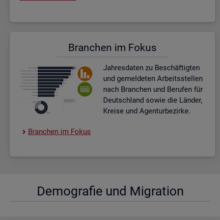
Bran­chen im Fokus
Jah­res­da­ten zu Be­schäf­tig­ten
und ge­mel­de­ten Ar­beits­stel­len
nach Bran­chen und Be­ru­fen für
Deutsch­land sowie die Län­der,
Krei­se und Agen­tur­be­zir­ke.
Bran­chen im Fokus
De­mo­gra­fie und Mi­gra­ti­on