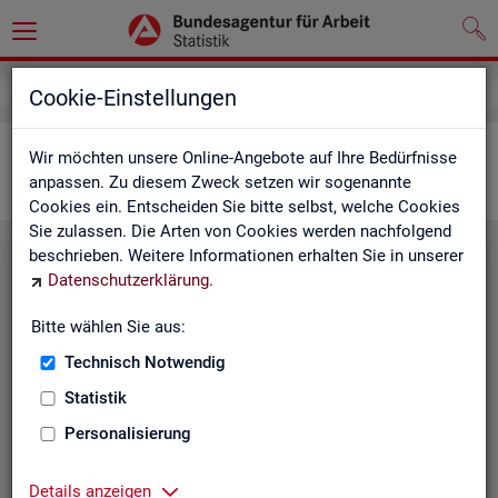
Statistiken
Interaktive Statistiken
Cookie-Einstellungen
Ar­beits­markt im Über­blick
Wir möchten unsere Online-Angebote auf Ihre Bedürfnisse
anpassen. Zu diesem Zweck setzen wir sogenannte
Cookies ein. Entscheiden Sie bitte selbst, welche Cookies
Sie zulassen. Die Arten von Cookies werden nachfolgend
beschrieben. Weitere Informationen erhalten Sie in unserer
Eck­wer­te Ar­beits­markt
Datenschutzerklärung
.
Mo­nats­ak­tu­el­le Daten zu Ar­
Bitte wählen Sie aus:
beits­lo­sig­keit,
Ar­beits­stel­len
,
Technisch Notwendig
Be­schäf­ti­gung und Grund­si­che­
rung für Deutsch­land, Län­der,
Statistik
Krei­se, Agen­tur­be­zir­ke und Ar­
Personalisierung
beits­markt­re­gio­nen.
Eck­wer­te Ar­beits­markt
Details anzeigen