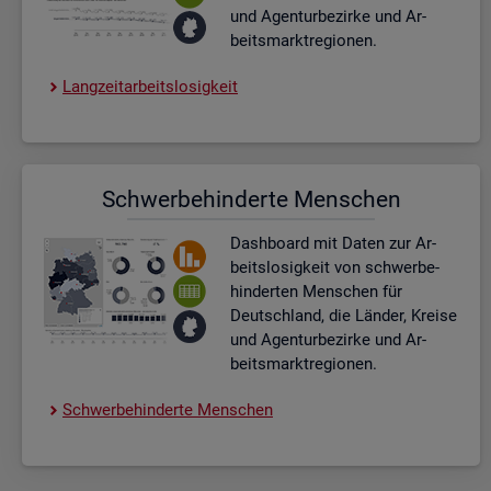
und Agen­tur­be­zir­ke und Ar­
beits­markt­re­gio­nen.
Lang­zeit­ar­beits­lo­sig­keit
Schwer­be­hin­der­te Men­schen
Dash­board
mit Daten zur Ar­
beits­lo­sig­keit von schwer­be­
hin­der­ten Men­schen für
Deutsch­land, die Län­der, Krei­se
und Agen­tur­be­zir­ke und Ar­
beits­markt­re­gio­nen.
Schwer­be­hin­der­te Men­schen