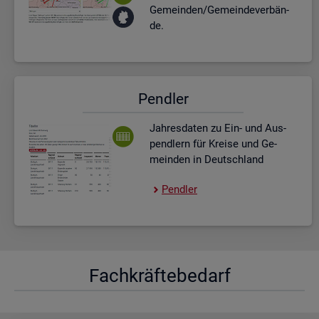
Ge­mein­den/Ge­mein­de­ver­bän­
de.
Pend­ler
Jah­res­da­ten zu Ein- und Aus­
pend­lern für Krei­se und Ge­
mein­den in Deutsch­land
Pend­ler
Fach­kräf­te­be­darf