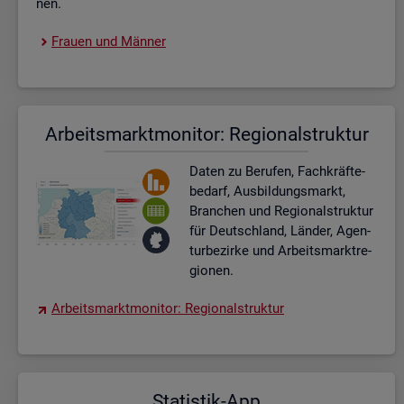
nen.
Frau­en und Män­ner
Ar­beits­markt­mo­ni­tor: Re­gio­nal­struk­tur
Daten zu Be­ru­fen, Fach­kräf­te­
be­darf, Aus­bil­dungs­markt,
Bran­chen und Re­gio­nal­struk­tur
für Deutsch­land, Län­der, Agen­
tur­be­zir­ke und Ar­beits­markt­re­
gio­nen.
Ar­beits­markt­mo­ni­tor: Re­gio­nal­struk­tur
Sta­tis­tik-App