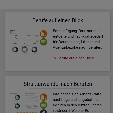
Be­ru­fe auf einen Blick
Be­schäf­ti­gung, Brut­to­ar­beits­
ent­gel­te und Fach­kräf­te­be­darf
für Deutsch­land, Län­der und
Agen­tur­be­zir­ke nach Be­ru­fen.
Be­ru­fe auf einen Blick
Struk­tur­wan­del nach Be­ru­fen
Wie haben sich Ar­beits­kräf­te­
nach­fra­ge und -an­ge­bot nach
Be­ru­fen in den letz­ten Jah­ren
ver­än­dert? Wel­che Rolle spie­