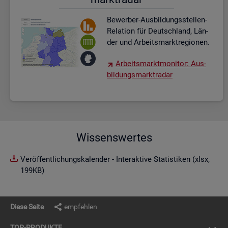
Be­wer­ber-Aus­bil­dungs­stel­len-
Re­la­ti­on für Deutsch­land, Län­
der und Ar­beits­markt­re­gio­nen.
Ar­beits­markt­mo­ni­tor: Aus­
bil­dungs­markt­ra­dar
Wissenswertes
Veröffentlichungskalender - Interaktive Statistiken (xlsx,
199KB)
Diese Seite
empfehlen
TOP-PRO­DUK­TE