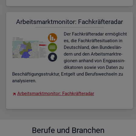
Ar­beits­markt­mo­ni­tor: Fach­kräf­te­ra­dar
Der Fach­kräf­te­ra­dar er­mög­licht
es, die Fach­kräf­te­si­tua­ti­on in
Deutsch­land, den Bun­des­län­
dern und den Ar­beits­markt­re­
gio­nen an­hand von Eng­pas­sin­
di­ka­to­ren sowie von Daten zu
Be­schäf­ti­gungs­struk­tur, Ent­gelt und Be­rufs­wech­seln zu
ana­ly­sie­ren.
Ar­beits­markt­mo­ni­tor: Fach­kräf­te­ra­dar
Be­ru­fe und Bran­chen