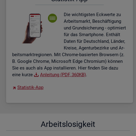
Die wich­tigs­ten Eck­wer­te zu
Ar­beits­markt, Be­schäf­ti­gung
und Grund­si­che­rung - op­ti­miert
für das Smart­pho­ne. Ent­hält
Daten für Deutsch­land, Län­der,
Krei­se, Agen­tur­be­zir­ke und Ar­
beits­markt­re­gio­nen. Mit Chro­me-ba­sier­ten Brow­sern (z.
B. Goog­le Chro­me, Mi­cro­soft Edge Chro­mi­um) kön­nen
Sie es auch als App in­stal­lie­ren. Hier fin­den Sie dazu
eine kurze
An­lei­tung (PDF, 360KB)
.
Sta­tis­tik-App
Ar­beits­lo­sig­keit