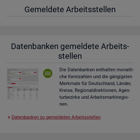
Ge­mel­de­te Ar­beits­stel­len
Da­ten­ban­ken ge­mel­de­te Ar­beits­
stel­len
Die Da­ten­ban­ken ent­hal­ten mo­nat­li­
che Kenn­zah­len und die gän­gigs­ten
Merk­ma­le für Deutsch­land, Län­der,
Krei­se, Re­gio­nal­di­rek­tio­nen, Agen­
tur­be­zir­ke und Ar­beits­markt­re­gio­
nen.
Da­ten­ban­ken zu ge­mel­de­ten Ar­beits­stel­len