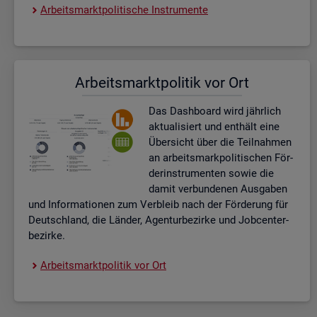
Ar­beits­markt­po­li­ti­sche In­stru­men­te
Ar­beits­markt­po­li­tik vor Ort
Das Da­sh­board wird jähr­lich
ak­tua­li­siert und ent­hält eine
Über­sicht über die Teil­nah­men
an ar­beits­mark­po­li­ti­schen För­
der­instru­men­ten sowie die
damit ver­bun­de­nen Aus­ga­ben
und In­for­ma­tio­nen zum Ver­bleib nach der För­de­rung für
Deutsch­land, die Län­der, Agen­tur­be­zir­ke und Job­cent­er­
be­zir­ke.
Ar­beits­markt­po­li­tik vor Ort