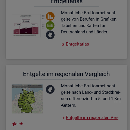
Ent­gel­t­at­las
Mo­nat­li­che Brut­to­ar­beits­ent­
gel­te von Be­ru­fen in Gra­fi­ken,
Ta­bel­len und Kar­ten für
Deutsch­land und Län­der.
Ent­gel­t­at­las
Ent­gel­te im re­gio­na­len Ver­gleich
Mo­nat­li­che Brut­to­ar­beits­ent­
gel­te nach Land- und Stadt­krei­
sen dif­fe­ren­ziert in 5- und 1-
Km
-Git­tern.
Ent­gel­te im re­gio­na­len Ver­
gleich