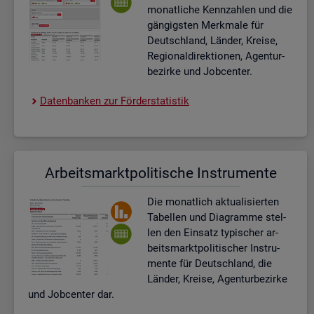
mo­nat­li­che Kenn­zah­len und die
gän­gigs­ten Merk­ma­le für
Deutsch­land, Län­der, Krei­se,
Re­gio­nal­di­rek­tio­nen, Agen­tur­
be­zir­ke und Job­cen­ter.
Da­ten­ban­ken zur För­der­sta­tis­tik
Ar­beits­markt­po­li­ti­sche In­stru­men­te
Die mo­nat­lich ak­tua­li­sier­ten
Ta­bel­len und Dia­gram­me stel­
len den Ein­satz ty­pi­scher ar­
beits­markt­po­li­ti­scher In­stru­
men­te für Deutsch­land, die
Län­der, Krei­se, Agen­tur­be­zir­ke
und Job­cen­ter dar.