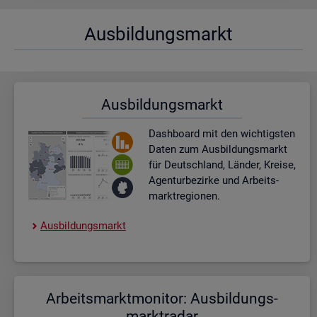
Aus­bil­dungs­markt
Aus­bil­dungs­markt
Dash­board
mit den wich­tigs­ten
Daten zum Aus­bil­dungs­markt
für Deutsch­land, Län­der, Krei­se,
Agen­tur­be­zir­ke und Ar­beits­
markt­re­gio­nen.
Aus­bil­dungs­markt
Ar­beits­markt­mo­ni­tor: Aus­bil­dungs­
markt­ra­dar