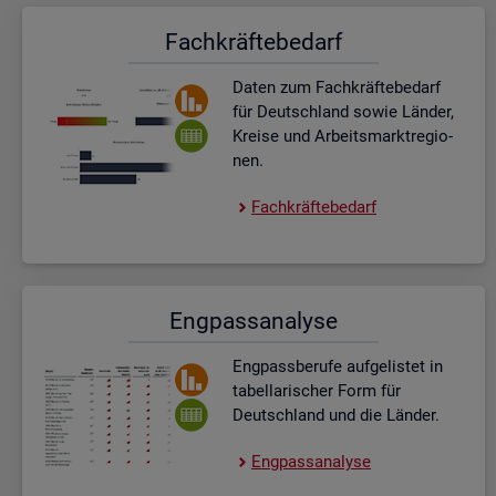
Fach­kräf­te­be­darf
Daten zum Fach­kräf­te­be­darf
für Deutsch­land sowie Län­der,
Krei­se und Ar­beits­markt­re­gio­
nen.
Fach­kräf­te­be­darf
Eng­pass­ana­ly­se
Eng­pass­be­ru­fe auf­ge­lis­tet in
ta­bel­la­ri­scher Form für
Deutsch­land und die Län­der.
Eng­pass­ana­ly­se