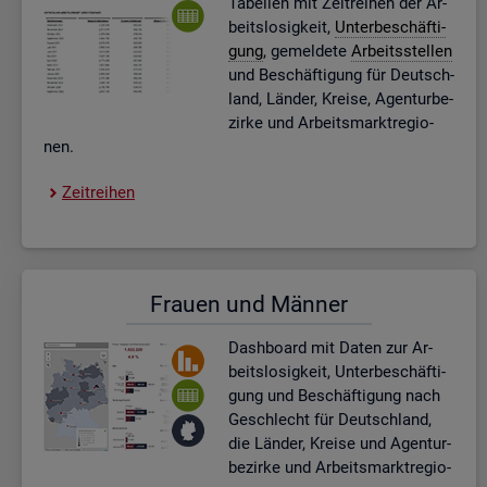
Ta­bel­len mit Zeit­rei­hen der Ar­
beits­lo­sig­keit,
Un­ter­be­schäf­ti­
gung
, ge­mel­de­te
Ar­beits­stel­len
und Be­schäf­ti­gung für Deutsch­
land, Län­der, Krei­se, Agen­tur­be­
zir­ke und Ar­beits­markt­re­gio­
nen.
Zeit­rei­hen
Frau­en und Män­ner
Dash­board
mit Daten zur Ar­
beits­lo­sig­keit, Un­ter­be­schäf­ti­
gung und Be­schäf­ti­gung nach
Ge­schlecht für Deutsch­land,
die Län­der, Krei­se und Agen­tur­
be­zir­ke und Ar­beits­markt­re­gio­