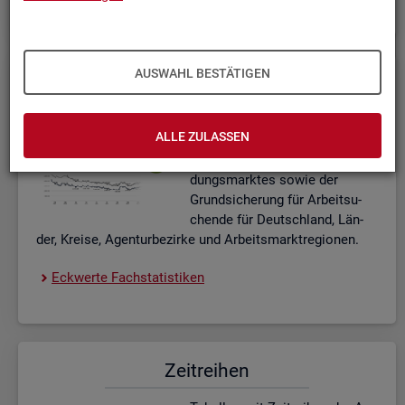
AUSWAHL BESTÄTIGEN
Eck­wer­te Fach­sta­tis­ti­ken
In­ter­ak­ti­ve Dia­gram­me und Ta­
ALLE ZULASSEN
bel­len zu den ak­tu­el­len Eck­
wer­ten des Ar­beits- und Aus­bil­
dungs­mark­tes sowie der
Grund­si­che­rung für Ar­beit­su­
chen­de für Deutsch­land, Län­
der, Krei­se, Agen­tur­be­zir­ke und Ar­beits­markt­re­gio­nen.
Eck­wer­te Fach­sta­tis­ti­ken
Zeit­rei­hen