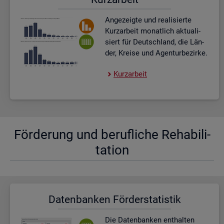
An­ge­zeig­te und rea­li­sier­te
Kurz­ar­beit mo­nat­lich ak­tua­li­
siert für Deutsch­land, die Län­
der, Krei­se und Agen­tur­be­zir­ke.
Kurz­ar­beit
För­de­rung und be­ruf­li­che Re­ha­bi­li­
ta­ti­on
Da­ten­ban­ken För­der­sta­tis­tik
Die Da­ten­ban­ken ent­hal­ten