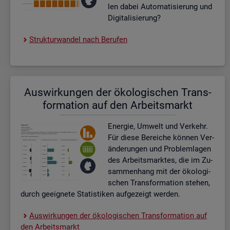
len dabei Au­to­ma­ti­sie­rung und
Di­gi­ta­li­sie­rung?
Struk­tur­wan­del nach Be­ru­fen
Aus­wir­kun­gen der öko­lo­gi­schen Trans­
for­ma­ti­on auf den Ar­beits­markt
En­er­gie, Um­welt und Ver­kehr.
Für diese Be­rei­che kön­nen Ver­
än­de­run­gen und Pro­blem­la­gen
des Ar­beits­mark­tes, die im Zu­
sam­men­hang mit der öko­lo­gi­
schen Trans­for­ma­ti­on ste­hen,
durch ge­eig­ne­te Sta­tis­ti­ken auf­ge­zeigt wer­den.
Aus­wir­kun­gen der öko­lo­gi­schen Trans­for­ma­ti­on auf
den Ar­beits­markt