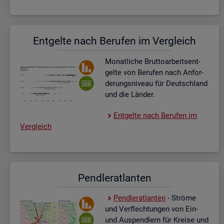
Ent­gel­te nach Be­ru­fen im Ver­gleich
Mo­nat­li­che Brut­to­ar­beits­ent­
gel­te von Be­ru­fen nach An­for­
de­rungs­ni­veau für Deutsch­land
und die Län­der.
Ent­gel­te nach Be­ru­fen im
Ver­gleich
Pend­ler­at­lan­ten
Pend­ler­at­lan­ten
- Strö­me
und Ver­flech­tun­gen von Ein-
und Aus­pend­lern für Krei­se und