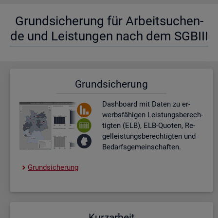
Grund­si­che­rung für Ar­beit­su­chen­
de und Leis­tun­gen nach dem SGBIII
Grund­si­che­rung
Dash­board
mit Daten zu er­
werbs­fä­hi­gen Leis­tungs­be­rech­
tig­ten (ELB), ELB-Quo­ten, Re­
gel­leis­tungs­be­rech­tig­ten und
Be­darfs­ge­mein­schaf­ten.
Grund­si­che­rung
Kurz­ar­beit