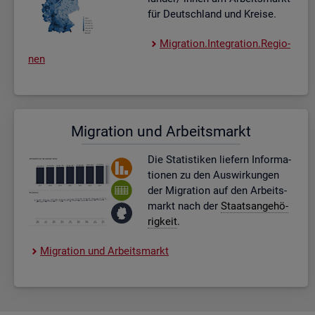
für Deutsch­land und Krei­se.
Mi­gra­ti­on.In­te­gra­ti­on.Re­gio­
nen
Mi­gra­ti­on und Ar­beits­markt
Die Sta­tis­ti­ken lie­fern In­for­ma­
tio­nen zu den Aus­wir­kun­gen
der Mi­gra­ti­on auf den Ar­beits­
markt nach der
Staats­an­ge­hö­
rig­keit
.
Mi­gra­ti­on und Ar­beits­markt