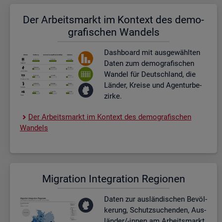
Der Ar­beits­markt im Kon­text des de­mo­
gra­fi­schen Wan­dels
Dash­board
mit aus­ge­wähl­ten
Daten zum de­mo­gra­fi­schen
Wan­del für Deutsch­land, die
Län­der, Krei­se und Agen­tur­be­
zir­ke.
Der Ar­beits­markt im Kon­text des de­mo­gra­fi­schen
Wan­dels
Mi­gra­ti­on In­te­gra­ti­on Re­gio­nen
Daten zur aus­län­di­schen Be­völ­
ke­rung, Schutz­su­chen­den, Aus­
län­der/-innen am Ar­beits­markt