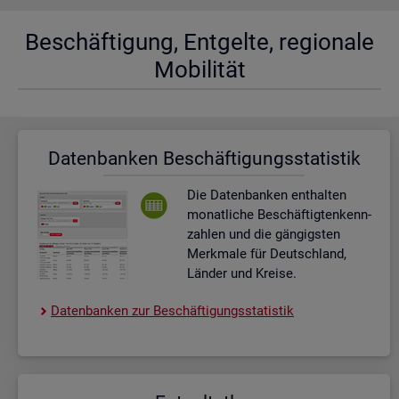
Be­schäf­ti­gung, Ent­gel­te, re­gio­na­le
Mo­bi­li­tät
Da­ten­ban­ken Be­schäf­ti­gungs­sta­tis­tik
Die Da­ten­ban­ken ent­hal­ten
mo­nat­li­che Be­schäf­tig­ten­kenn­
zah­len und die gän­gigs­ten
Merk­ma­le für Deutsch­land,
Län­der und Krei­se.
Da­ten­ban­ken zur Be­schäf­ti­gungs­sta­tis­tik