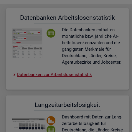
Da­ten­ban­ken Ar­beits­lo­sen­sta­tis­tik
Die Da­ten­ban­ken ent­hal­ten
mo­nat­li­che bzw. jähr­li­che Ar­
beits­lo­sen­kenn­zah­len und die
gän­gigs­ten Merk­ma­le für
Deutsch­land, Län­der, Krei­se,
Agen­tur­be­zir­ke und Job­cen­ter.
Da­ten­ban­ken zur Ar­beits­lo­sen­sta­tis­tik
Lang­zeit­ar­beits­lo­sig­keit
Dash­board
mit Daten zur Lang­
zeit­ar­beits­lo­sig­keit für
Deutsch­land, die Län­der, Krei­se