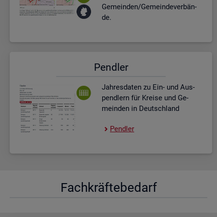
Ge­mein­den/Ge­mein­de­ver­bän­
de.
Pend­ler
Jah­res­da­ten zu Ein- und Aus­
pend­lern für Krei­se und Ge­
mein­den in Deutsch­land
Pend­ler
Fach­kräf­te­be­darf