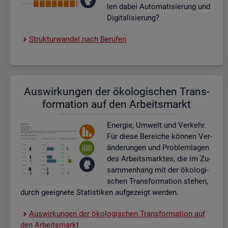
len dabei Au­to­ma­ti­sie­rung und
Di­gi­ta­li­sie­rung?
Struk­tur­wan­del nach Be­ru­fen
Aus­wir­kun­gen der öko­lo­gi­schen Trans­
for­ma­ti­on auf den Ar­beits­markt
En­er­gie, Um­welt und Ver­kehr.
Für diese Be­rei­che kön­nen Ver­
än­de­run­gen und Pro­blem­la­gen
des Ar­beits­mark­tes, die im Zu­
sam­men­hang mit der öko­lo­gi­
schen Trans­for­ma­ti­on ste­hen,
durch ge­eig­ne­te Sta­tis­ti­ken auf­ge­zeigt wer­den.
Aus­wir­kun­gen der öko­lo­gi­schen Trans­for­ma­ti­on auf
den Ar­beits­markt