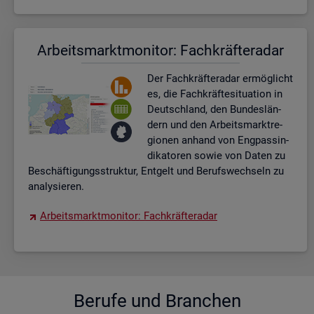
Ar­beits­markt­mo­ni­tor: Fach­kräf­te­ra­dar
Der Fach­kräf­te­ra­dar er­mög­licht
es, die Fach­kräf­te­si­tua­ti­on in
Deutsch­land, den Bun­des­län­
dern und den Ar­beits­markt­re­
gio­nen an­hand von Eng­pas­sin­
di­ka­to­ren sowie von Daten zu
Be­schäf­ti­gungs­struk­tur, Ent­gelt und Be­rufs­wech­seln zu
ana­ly­sie­ren.
Ar­beits­markt­mo­ni­tor: Fach­kräf­te­ra­dar
Be­ru­fe und Bran­chen