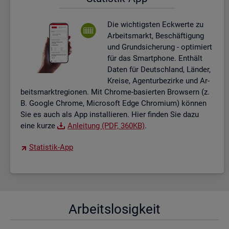
Die wich­tigs­ten Eck­wer­te zu
Ar­beits­markt, Be­schäf­ti­gung
und Grund­si­che­rung - op­ti­miert
für das Smart­pho­ne. Ent­hält
Daten für Deutsch­land, Län­der,
Krei­se, Agen­tur­be­zir­ke und Ar­
beits­markt­re­gio­nen. Mit Chro­me-ba­sier­ten Brow­sern (z.
B. Goog­le Chro­me, Mi­cro­soft Edge Chro­mi­um) kön­nen
Sie es auch als App in­stal­lie­ren. Hier fin­den Sie dazu
eine kurze
An­lei­tung (PDF, 360KB)
.
Sta­tis­tik-App
Ar­beits­lo­sig­keit