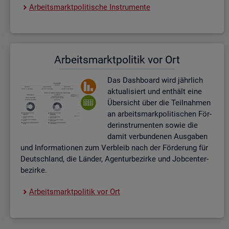
Ar­beits­markt­po­li­ti­sche In­stru­men­te
Ar­beits­markt­po­li­tik vor Ort
Das Da­sh­board wird jähr­lich
ak­tua­li­siert und ent­hält eine
Über­sicht über die Teil­nah­men
an ar­beits­mark­po­li­ti­schen För­
der­instru­men­ten sowie die
damit ver­bun­de­nen Aus­ga­ben
und In­for­ma­tio­nen zum Ver­bleib nach der För­de­rung für
Deutsch­land, die Län­der, Agen­tur­be­zir­ke und Job­cent­er­
be­zir­ke.
Ar­beits­markt­po­li­tik vor Ort