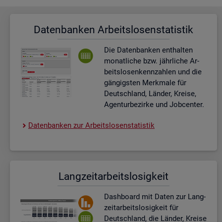
Da­ten­ban­ken Ar­beits­lo­sen­sta­tis­tik
Die Da­ten­ban­ken ent­hal­ten
mo­nat­li­che bzw. jähr­li­che Ar­
beits­lo­sen­kenn­zah­len und die
gän­gigs­ten Merk­ma­le für
Deutsch­land, Län­der, Krei­se,
Agen­tur­be­zir­ke und Job­cen­ter.
Da­ten­ban­ken zur Ar­beits­lo­sen­sta­tis­tik
Lang­zeit­ar­beits­lo­sig­keit
Dash­board
mit Daten zur Lang­
zeit­ar­beits­lo­sig­keit für
Deutsch­land, die Län­der, Krei­se