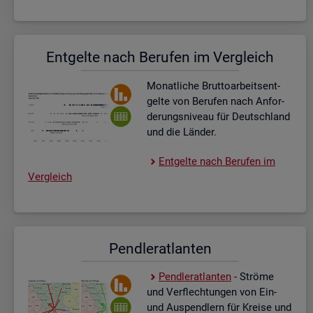
Ent­gel­te nach Be­ru­fen im Ver­gleich
Mo­nat­li­che Brut­to­ar­beits­ent­
gel­te von Be­ru­fen nach An­for­
de­rungs­ni­veau für Deutsch­land
und die Län­der.
Ent­gel­te nach Be­ru­fen im
Ver­gleich
Pend­ler­at­lan­ten
Pend­ler­at­lan­ten
- Strö­me
und Ver­flech­tun­gen von Ein-
und Aus­pend­lern für Krei­se und