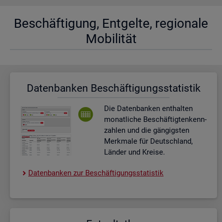
Be­schäf­ti­gung, Ent­gel­te, re­gio­na­le
Mo­bi­li­tät
Da­ten­ban­ken Be­schäf­ti­gungs­sta­tis­tik
Die Da­ten­ban­ken ent­hal­ten
mo­nat­li­che Be­schäf­tig­ten­kenn­
zah­len und die gän­gigs­ten
Merk­ma­le für Deutsch­land,
Län­der und Krei­se.
Da­ten­ban­ken zur Be­schäf­ti­gungs­sta­tis­tik