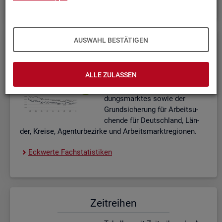
AUSWAHL BESTÄTIGEN
Eck­wer­te Fach­sta­tis­ti­ken
In­ter­ak­ti­ve Dia­gram­me und Ta­
ALLE ZULASSEN
bel­len zu den ak­tu­el­len Eck­
wer­ten des Ar­beits- und Aus­bil­
dungs­mark­tes sowie der
Grund­si­che­rung für Ar­beit­su­
chen­de für Deutsch­land, Län­
der, Krei­se, Agen­tur­be­zir­ke und Ar­beits­markt­re­gio­nen.
Eck­wer­te Fach­sta­tis­ti­ken
Zeit­rei­hen