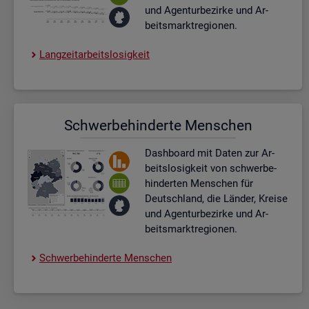
und Agen­tur­be­zir­ke und Ar­
beits­markt­re­gio­nen.
Lang­zeit­ar­beits­lo­sig­keit
Schwer­be­hin­der­te Men­schen
Dash­board
mit Daten zur Ar­
beits­lo­sig­keit von schwer­be­
hin­der­ten Men­schen für
Deutsch­land, die Län­der, Krei­se
und Agen­tur­be­zir­ke und Ar­
beits­markt­re­gio­nen.
Schwer­be­hin­der­te Men­schen