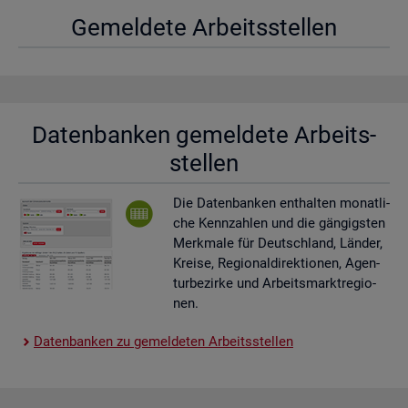
Ge­mel­de­te Ar­beits­stel­len
Da­ten­ban­ken ge­mel­de­te Ar­beits­
stel­len
Die Da­ten­ban­ken ent­hal­ten mo­nat­li­
che Kenn­zah­len und die gän­gigs­ten
Merk­ma­le für Deutsch­land, Län­der,
Krei­se, Re­gio­nal­di­rek­tio­nen, Agen­
tur­be­zir­ke und Ar­beits­markt­re­gio­
nen.
Da­ten­ban­ken zu ge­mel­de­ten Ar­beits­stel­len