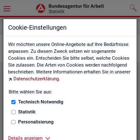
Statistiken
Interaktive Statistiken
Cookie-Einstellungen
Ar­beits­markt im Über­blick
Wir möchten unsere Online-Angebote auf Ihre Bedürfnisse
anpassen. Zu diesem Zweck setzen wir sogenannte
Cookies ein. Entscheiden Sie bitte selbst, welche Cookies
Sie zulassen. Die Arten von Cookies werden nachfolgend
beschrieben. Weitere Informationen erhalten Sie in unserer
Eck­wer­te Ar­beits­markt
Datenschutzerklärung
.
Mo­nats­ak­tu­el­le Daten zu Ar­
Bitte wählen Sie aus:
beits­lo­sig­keit,
Ar­beits­stel­len
,
Technisch Notwendig
Be­schäf­ti­gung und Grund­si­che­
rung für Deutsch­land, Län­der,
Statistik
Krei­se, Agen­tur­be­zir­ke und Ar­
Personalisierung
beits­markt­re­gio­nen.
Eck­wer­te Ar­beits­markt
Details anzeigen