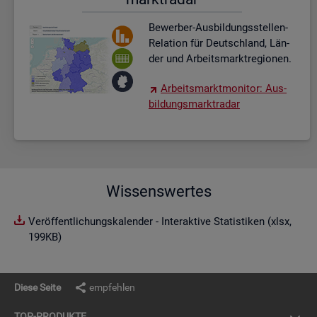
Be­wer­ber-Aus­bil­dungs­stel­len-
Re­la­ti­on für Deutsch­land, Län­
der und Ar­beits­markt­re­gio­nen.
Ar­beits­markt­mo­ni­tor: Aus­
bil­dungs­markt­ra­dar
Wissenswertes
Veröffentlichungskalender - Interaktive Statistiken (xlsx,
199KB)
Diese Seite
empfehlen
TOP-PRO­DUK­TE