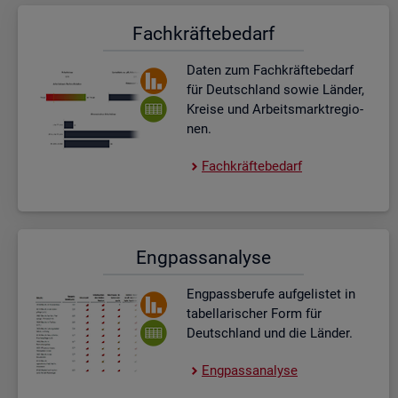
Fach­kräf­te­be­darf
Daten zum Fach­kräf­te­be­darf
für Deutsch­land sowie Län­der,
Krei­se und Ar­beits­markt­re­gio­
nen.
Fach­kräf­te­be­darf
Eng­pass­ana­ly­se
Eng­pass­be­ru­fe auf­ge­lis­tet in
ta­bel­la­ri­scher Form für
Deutsch­land und die Län­der.
Eng­pass­ana­ly­se