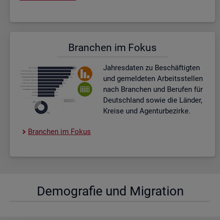
Bran­chen im Fokus
Jah­res­da­ten zu Be­schäf­tig­ten
und ge­mel­de­ten Ar­beits­stel­len
nach Bran­chen und Be­ru­fen für
Deutsch­land sowie die Län­der,
Krei­se und Agen­tur­be­zir­ke.
Bran­chen im Fokus
De­mo­gra­fie und Mi­gra­ti­on