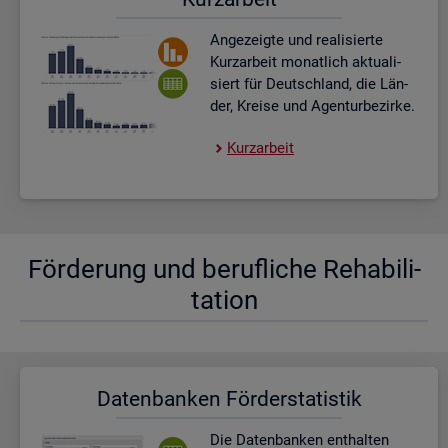
An­ge­zeig­te und rea­li­sier­te
Kurz­ar­beit mo­nat­lich ak­tua­li­
siert für Deutsch­land, die Län­
der, Krei­se und Agen­tur­be­zir­ke.
Kurz­ar­beit
För­de­rung und be­ruf­li­che Re­ha­bi­li­
ta­ti­on
Da­ten­ban­ken För­der­sta­tis­tik
Die Da­ten­ban­ken ent­hal­ten