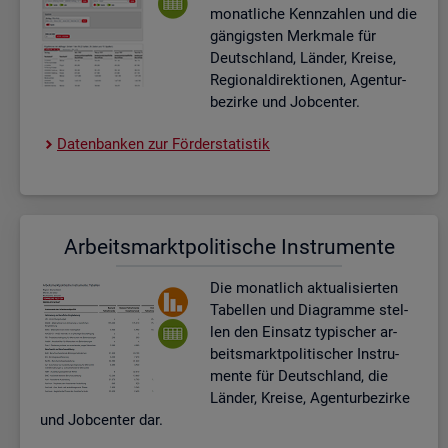
mo­nat­li­che Kenn­zah­len und die
gän­gigs­ten Merk­ma­le für
Deutsch­land, Län­der, Krei­se,
Re­gio­nal­di­rek­tio­nen, Agen­tur­
be­zir­ke und Job­cen­ter.
Da­ten­ban­ken zur För­der­sta­tis­tik
Ar­beits­markt­po­li­ti­sche In­stru­men­te
Die mo­nat­lich ak­tua­li­sier­ten
Ta­bel­len und Dia­gram­me stel­
len den Ein­satz ty­pi­scher ar­
beits­markt­po­li­ti­scher In­stru­
men­te für Deutsch­land, die
Län­der, Krei­se, Agen­tur­be­zir­ke
und Job­cen­ter dar.