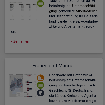
Ta­bel­len mit Zeit­rei­hen der Ar­
beits­lo­sig­keit,
Un­ter­be­schäf­ti­
gung
, ge­mel­de­te
Ar­beits­stel­len
und Be­schäf­ti­gung für Deutsch­
land, Län­der, Krei­se, Agen­tur­be­
zir­ke und Ar­beits­markt­re­gio­
nen.
Zeit­rei­hen
Frau­en und Män­ner
Dash­board
mit Daten zur Ar­
beits­lo­sig­keit, Un­ter­be­schäf­ti­
gung und Be­schäf­ti­gung nach
Ge­schlecht für Deutsch­land,
die Län­der, Krei­se und Agen­tur­
be­zir­ke und Ar­beits­markt­re­gio­