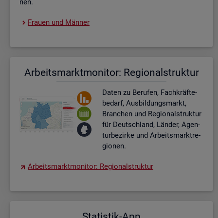
nen.
Frau­en und Män­ner
Ar­beits­markt­mo­ni­tor: Re­gio­nal­struk­tur
Daten zu Be­ru­fen, Fach­kräf­te­
be­darf, Aus­bil­dungs­markt,
Bran­chen und Re­gio­nal­struk­tur
für Deutsch­land, Län­der, Agen­
tur­be­zir­ke und Ar­beits­markt­re­
gio­nen.
Ar­beits­markt­mo­ni­tor: Re­gio­nal­struk­tur
Sta­tis­tik-App