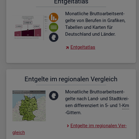
Ent­gel­t­at­las
Mo­nat­li­che Brut­to­ar­beits­ent­
gel­te von Be­ru­fen in Gra­fi­ken,
Ta­bel­len und Kar­ten für
Deutsch­land und Län­der.
Ent­gel­t­at­las
Ent­gel­te im re­gio­na­len Ver­gleich
Mo­nat­li­che Brut­to­ar­beits­ent­
gel­te nach Land- und Stadt­krei­
sen dif­fe­ren­ziert in 5- und 1-
Km
-Git­tern.
Ent­gel­te im re­gio­na­len Ver­
gleich