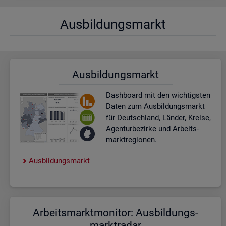
Aus­bil­dungs­markt
Aus­bil­dungs­markt
Dash­board
mit den wich­tigs­ten
Daten zum Aus­bil­dungs­markt
für Deutsch­land, Län­der, Krei­se,
Agen­tur­be­zir­ke und Ar­beits­
markt­re­gio­nen.
Aus­bil­dungs­markt
Ar­beits­markt­mo­ni­tor: Aus­bil­dungs­
markt­ra­dar