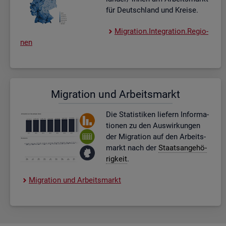
für Deutsch­land und Krei­se.
Mi­gra­ti­on.In­te­gra­ti­on.Re­gio­
nen
Mi­gra­ti­on und Ar­beits­markt
Die Sta­tis­ti­ken lie­fern In­for­ma­
tio­nen zu den Aus­wir­kun­gen
der Mi­gra­ti­on auf den Ar­beits­
markt nach der
Staats­an­ge­hö­
rig­keit
.
Mi­gra­ti­on und Ar­beits­markt