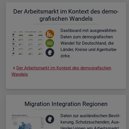
Der Ar­beits­markt im Kon­text des de­mo­
gra­fi­schen Wan­dels
Dash­board
mit aus­ge­wähl­ten
Daten zum de­mo­gra­fi­schen
Wan­del für Deutsch­land, die
Län­der, Krei­se und Agen­tur­be­
zir­ke.
Der Ar­beits­markt im Kon­text des de­mo­gra­fi­schen
Wan­dels
Mi­gra­ti­on In­te­gra­ti­on Re­gio­nen
Daten zur aus­län­di­schen Be­völ­
ke­rung, Schutz­su­chen­den, Aus­
län­der/-innen am Ar­beits­markt