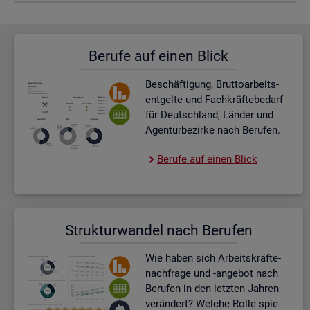
Be­ru­fe auf einen Blick
Be­schäf­ti­gung, Brut­to­ar­beits­
ent­gel­te und Fach­kräf­te­be­darf
für Deutsch­land, Län­der und
Agen­tur­be­zir­ke nach Be­ru­fen.
Be­ru­fe auf einen Blick
Struk­tur­wan­del nach Be­ru­fen
Wie haben sich Ar­beits­kräf­te­
nach­fra­ge und -an­ge­bot nach
Be­ru­fen in den letz­ten Jah­ren
ver­än­dert? Wel­che Rolle spie­