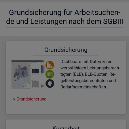
Grund­si­che­rung für Ar­beit­su­chen­
de und Leis­tun­gen nach dem SGBIII
Grund­si­che­rung
Dash­board
mit Daten zu er­
werbs­fä­hi­gen Leis­tungs­be­rech­
tig­ten (ELB), ELB-Quo­ten, Re­
gel­leis­tungs­be­rech­tig­ten und
Be­darfs­ge­mein­schaf­ten.
Grund­si­che­rung
Kurz­ar­beit