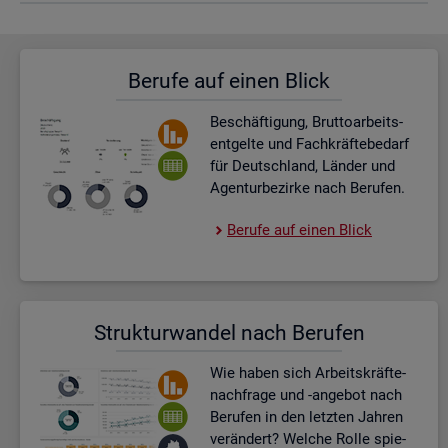
Be­ru­fe auf einen Blick
Be­schäf­ti­gung, Brut­to­ar­beits­
ent­gel­te und Fach­kräf­te­be­darf
für Deutsch­land, Län­der und
Agen­tur­be­zir­ke nach Be­ru­fen.
Be­ru­fe auf einen Blick
Struk­tur­wan­del nach Be­ru­fen
Wie haben sich Ar­beits­kräf­te­
nach­fra­ge und -an­ge­bot nach
Be­ru­fen in den letz­ten Jah­ren
ver­än­dert? Wel­che Rolle spie­