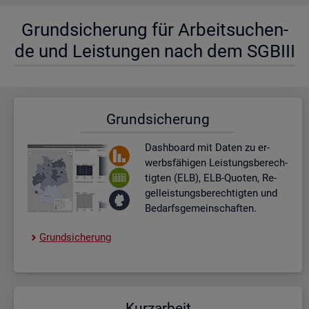
Grund­si­che­rung für Ar­beit­su­chen­
de und Leis­tun­gen nach dem SGBIII
Grund­si­che­rung
Dash­board
mit Daten zu er­
werbs­fä­hi­gen Leis­tungs­be­rech­
tig­ten (ELB), ELB-Quo­ten, Re­
gel­leis­tungs­be­rech­tig­ten und
Be­darfs­ge­mein­schaf­ten.
Grund­si­che­rung
Kurz­ar­beit