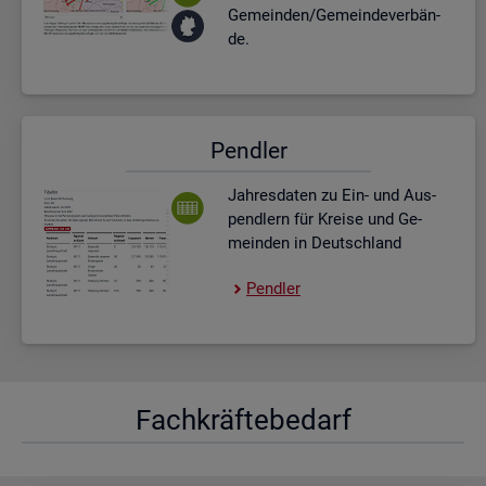
Ge­mein­den/Ge­mein­de­ver­bän­
de.
Pend­ler
Jah­res­da­ten zu Ein- und Aus­
pend­lern für Krei­se und Ge­
mein­den in Deutsch­land
Pend­ler
Fach­kräf­te­be­darf