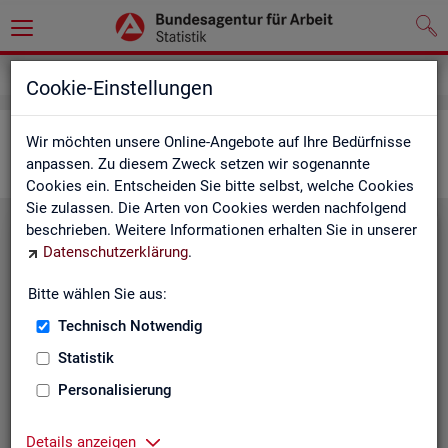
Statistiken
Interaktive Statistiken
Cookie-Einstellungen
Ar­beits­markt im Über­blick
Wir möchten unsere Online-Angebote auf Ihre Bedürfnisse
anpassen. Zu diesem Zweck setzen wir sogenannte
Cookies ein. Entscheiden Sie bitte selbst, welche Cookies
Sie zulassen. Die Arten von Cookies werden nachfolgend
beschrieben. Weitere Informationen erhalten Sie in unserer
Eck­wer­te Ar­beits­markt
Datenschutzerklärung
.
Mo­nats­ak­tu­el­le Daten zu Ar­
Bitte wählen Sie aus:
beits­lo­sig­keit,
Ar­beits­stel­len
,
Technisch Notwendig
Be­schäf­ti­gung und Grund­si­che­
rung für Deutsch­land, Län­der,
Statistik
Krei­se, Agen­tur­be­zir­ke und Ar­
Personalisierung
beits­markt­re­gio­nen.
Eck­wer­te Ar­beits­markt
Details anzeigen