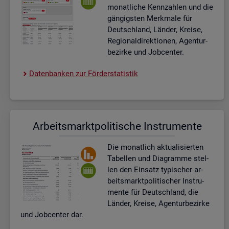
mo­nat­li­che Kenn­zah­len und die
gän­gigs­ten Merk­ma­le für
Deutsch­land, Län­der, Krei­se,
Re­gio­nal­di­rek­tio­nen, Agen­tur­
be­zir­ke und Job­cen­ter.
Da­ten­ban­ken zur För­der­sta­tis­tik
Ar­beits­markt­po­li­ti­sche In­stru­men­te
Die mo­nat­lich ak­tua­li­sier­ten
Ta­bel­len und Dia­gram­me stel­
len den Ein­satz ty­pi­scher ar­
beits­markt­po­li­ti­scher In­stru­
men­te für Deutsch­land, die
Län­der, Krei­se, Agen­tur­be­zir­ke
und Job­cen­ter dar.