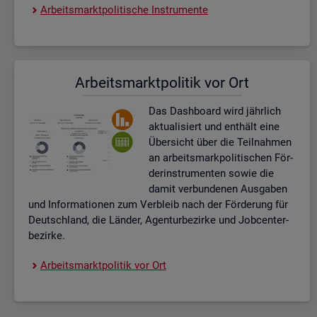
Ar­beits­markt­po­li­ti­sche In­stru­men­te
Ar­beits­markt­po­li­tik vor Ort
Das Da­sh­board wird jähr­lich
ak­tua­li­siert und ent­hält eine
Über­sicht über die Teil­nah­men
an ar­beits­mark­po­li­ti­schen För­
der­instru­men­ten sowie die
damit ver­bun­de­nen Aus­ga­ben
und In­for­ma­tio­nen zum Ver­bleib nach der För­de­rung für
Deutsch­land, die Län­der, Agen­tur­be­zir­ke und Job­cent­er­
be­zir­ke.
Ar­beits­markt­po­li­tik vor Ort