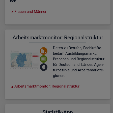
nen.
Frau­en und Män­ner
Ar­beits­markt­mo­ni­tor: Re­gio­nal­struk­tur
Daten zu Be­ru­fen, Fach­kräf­te­
be­darf, Aus­bil­dungs­markt,
Bran­chen und Re­gio­nal­struk­tur
für Deutsch­land, Län­der, Agen­
tur­be­zir­ke und Ar­beits­markt­re­
gio­nen.
Ar­beits­markt­mo­ni­tor: Re­gio­nal­struk­tur
Sta­tis­tik-App