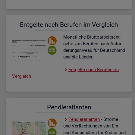
Ent­gel­te nach Be­ru­fen im Ver­gleich
Mo­nat­li­che Brut­to­ar­beits­ent­
gel­te von Be­ru­fen nach An­for­
de­rungs­ni­veau für Deutsch­land
und die Län­der.
Ent­gel­te nach Be­ru­fen im
Ver­gleich
Pend­ler­at­lan­ten
Pend­ler­at­lan­ten
- Strö­me
und Ver­flech­tun­gen von Ein-
und Aus­pend­lern für Krei­se und