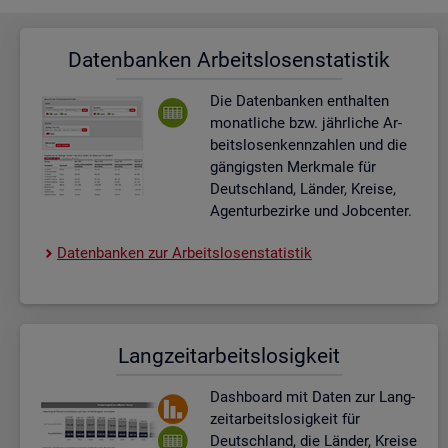
Da­ten­ban­ken Ar­beits­lo­sen­sta­tis­tik
Die Da­ten­ban­ken ent­hal­ten
mo­nat­li­che bzw. jähr­li­che Ar­
beits­lo­sen­kenn­zah­len und die
gän­gigs­ten Merk­ma­le für
Deutsch­land, Län­der, Krei­se,
Agen­tur­be­zir­ke und Job­cen­ter.
Da­ten­ban­ken zur Ar­beits­lo­sen­sta­tis­tik
Lang­zeit­ar­beits­lo­sig­keit
Dash­board
mit Daten zur Lang­
zeit­ar­beits­lo­sig­keit für
Deutsch­land, die Län­der, Krei­se