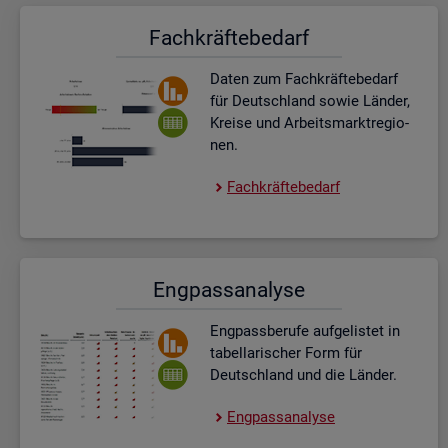
Fach­kräf­te­be­darf
Daten zum Fach­kräf­te­be­darf
für Deutsch­land sowie Län­der,
Krei­se und Ar­beits­markt­re­gio­
nen.
Fach­kräf­te­be­darf
Eng­pass­ana­ly­se
Eng­pass­be­ru­fe auf­ge­lis­tet in
ta­bel­la­ri­scher Form für
Deutsch­land und die Län­der.
Eng­pass­ana­ly­se