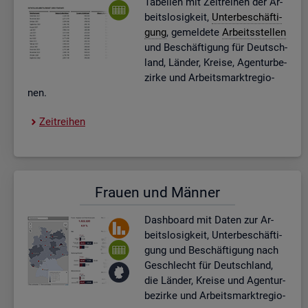
Ta­bel­len mit Zeit­rei­hen der Ar­
beits­lo­sig­keit,
Un­ter­be­schäf­ti­
gung
, ge­mel­de­te
Ar­beits­stel­len
und Be­schäf­ti­gung für Deutsch­
land, Län­der, Krei­se, Agen­tur­be­
zir­ke und Ar­beits­markt­re­gio­
nen.
Zeit­rei­hen
Frau­en und Män­ner
Dash­board
mit Daten zur Ar­
beits­lo­sig­keit, Un­ter­be­schäf­ti­
gung und Be­schäf­ti­gung nach
Ge­schlecht für Deutsch­land,
die Län­der, Krei­se und Agen­tur­
be­zir­ke und Ar­beits­markt­re­gio­