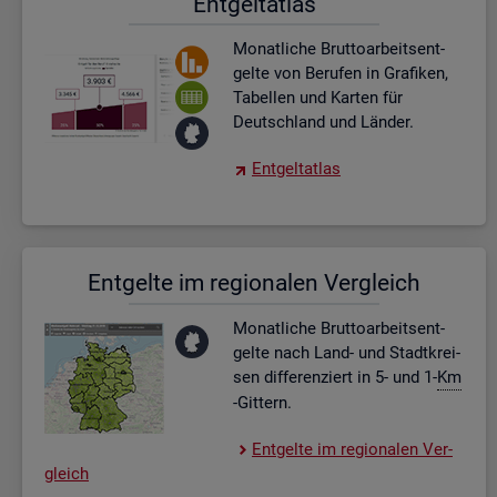
Ent­gel­t­at­las
Mo­nat­li­che Brut­to­ar­beits­ent­
gel­te von Be­ru­fen in Gra­fi­ken,
Ta­bel­len und Kar­ten für
Deutsch­land und Län­der.
Ent­gel­t­at­las
Ent­gel­te im re­gio­na­len Ver­gleich
Mo­nat­li­che Brut­to­ar­beits­ent­
gel­te nach Land- und Stadt­krei­
sen dif­fe­ren­ziert in 5- und 1-
Km
-Git­tern.
Ent­gel­te im re­gio­na­len Ver­
gleich