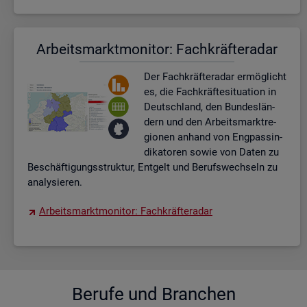
Ar­beits­markt­mo­ni­tor: Fach­kräf­te­ra­dar
Der Fach­kräf­te­ra­dar er­mög­licht
es, die Fach­kräf­te­si­tua­ti­on in
Deutsch­land, den Bun­des­län­
dern und den Ar­beits­markt­re­
gio­nen an­hand von Eng­pas­sin­
di­ka­to­ren sowie von Daten zu
Be­schäf­ti­gungs­struk­tur, Ent­gelt und Be­rufs­wech­seln zu
ana­ly­sie­ren.
Ar­beits­markt­mo­ni­tor: Fach­kräf­te­ra­dar
Be­ru­fe und Bran­chen