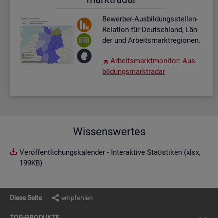
Be­wer­ber-Aus­bil­dungs­stel­len-
Re­la­ti­on für Deutsch­land, Län­
der und Ar­beits­markt­re­gio­nen.
Ar­beits­markt­mo­ni­tor: Aus­
bil­dungs­markt­ra­dar
Wissenswertes
Veröffentlichungskalender - Interaktive Statistiken (xlsx,
199KB)
Diese Seite
empfehlen
TOP-PRO­DUK­TE