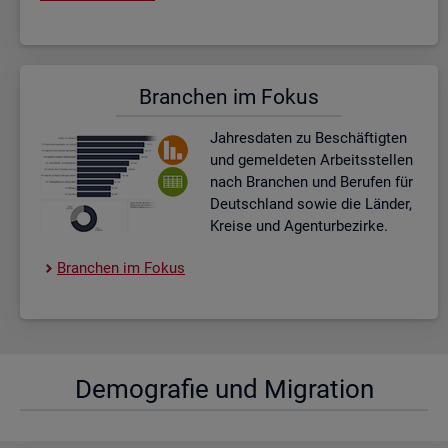
Bran­chen im Fokus
Jah­res­da­ten zu Be­schäf­tig­ten
und ge­mel­de­ten Ar­beits­stel­len
nach Bran­chen und Be­ru­fen für
Deutsch­land sowie die Län­der,
Krei­se und Agen­tur­be­zir­ke.
Bran­chen im Fokus
De­mo­gra­fie und Mi­gra­ti­on