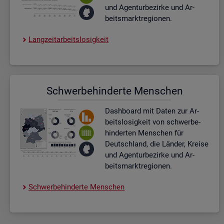
und Agen­tur­be­zir­ke und Ar­
beits­markt­re­gio­nen.
Lang­zeit­ar­beits­lo­sig­keit
Schwer­be­hin­der­te Men­schen
Dash­board
mit Daten zur Ar­
beits­lo­sig­keit von schwer­be­
hin­der­ten Men­schen für
Deutsch­land, die Län­der, Krei­se
und Agen­tur­be­zir­ke und Ar­
beits­markt­re­gio­nen.
Schwer­be­hin­der­te Men­schen