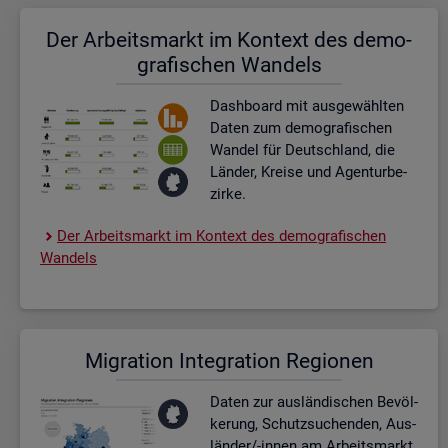
Der Ar­beits­markt im Kon­text des de­mo­
gra­fi­schen Wan­dels
Dash­board
mit aus­ge­wähl­ten
Daten zum de­mo­gra­fi­schen
Wan­del für Deutsch­land, die
Län­der, Krei­se und Agen­tur­be­
zir­ke.
Der Ar­beits­markt im Kon­text des de­mo­gra­fi­schen
Wan­dels
Mi­gra­ti­on In­te­gra­ti­on Re­gio­nen
Daten zur aus­län­di­schen Be­völ­
ke­rung, Schutz­su­chen­den, Aus­
län­der/-innen am Ar­beits­markt