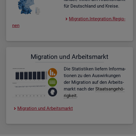
für Deutsch­land und Krei­se.
Mi­gra­ti­on.In­te­gra­ti­on.Re­gio­
nen
Mi­gra­ti­on und Ar­beits­markt
Die Sta­tis­ti­ken lie­fern In­for­ma­
tio­nen zu den Aus­wir­kun­gen
der Mi­gra­ti­on auf den Ar­beits­
markt nach der
Staats­an­ge­hö­
rig­keit
.
Mi­gra­ti­on und Ar­beits­markt