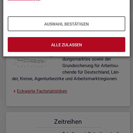
AUSWAHL BESTÄTIGEN
Eck­wer­te Fach­sta­tis­ti­ken
In­ter­ak­ti­ve Dia­gram­me und Ta­
ALLE ZULASSEN
bel­len zu den ak­tu­el­len Eck­
wer­ten des Ar­beits- und Aus­bil­
dungs­mark­tes sowie der
Grund­si­che­rung für Ar­beit­su­
chen­de für Deutsch­land, Län­
der, Krei­se, Agen­tur­be­zir­ke und Ar­beits­markt­re­gio­nen.
Eck­wer­te Fach­sta­tis­ti­ken
Zeit­rei­hen