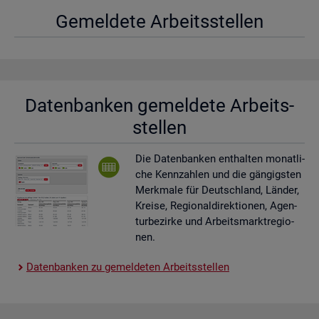
Ge­mel­de­te Ar­beits­stel­len
Da­ten­ban­ken ge­mel­de­te Ar­beits­
stel­len
Die Da­ten­ban­ken ent­hal­ten mo­nat­li­
che Kenn­zah­len und die gän­gigs­ten
Merk­ma­le für Deutsch­land, Län­der,
Krei­se, Re­gio­nal­di­rek­tio­nen, Agen­
tur­be­zir­ke und Ar­beits­markt­re­gio­
nen.
Da­ten­ban­ken zu ge­mel­de­ten Ar­beits­stel­len