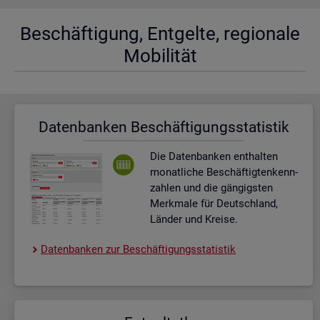
Be­schäf­ti­gung, Ent­gel­te, re­gio­na­le
Mo­bi­li­tät
Da­ten­ban­ken Be­schäf­ti­gungs­sta­tis­tik
Die Da­ten­ban­ken ent­hal­ten
mo­nat­li­che Be­schäf­tig­ten­kenn­
zah­len und die gän­gigs­ten
Merk­ma­le für Deutsch­land,
Län­der und Krei­se.
Da­ten­ban­ken zur Be­schäf­ti­gungs­sta­tis­tik