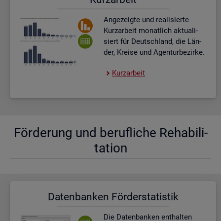
An­ge­zeig­te und rea­li­sier­te
Kurz­ar­beit mo­nat­lich ak­tua­li­
siert für Deutsch­land, die Län­
der, Krei­se und Agen­tur­be­zir­ke.
Kurz­ar­beit
För­de­rung und be­ruf­li­che Re­ha­bi­li­
ta­ti­on
Da­ten­ban­ken För­der­sta­tis­tik
Die Da­ten­ban­ken ent­hal­ten