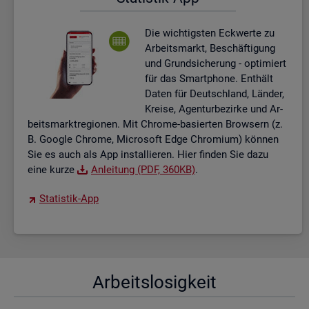
Die wich­tigs­ten Eck­wer­te zu
Ar­beits­markt, Be­schäf­ti­gung
und Grund­si­che­rung - op­ti­miert
für das Smart­pho­ne. Ent­hält
Daten für Deutsch­land, Län­der,
Krei­se, Agen­tur­be­zir­ke und Ar­
beits­markt­re­gio­nen. Mit Chro­me-ba­sier­ten Brow­sern (z.
B. Goog­le Chro­me, Mi­cro­soft Edge Chro­mi­um) kön­nen
Sie es auch als App in­stal­lie­ren. Hier fin­den Sie dazu
eine kurze
An­lei­tung (PDF, 360KB)
.
Sta­tis­tik-App
Ar­beits­lo­sig­keit