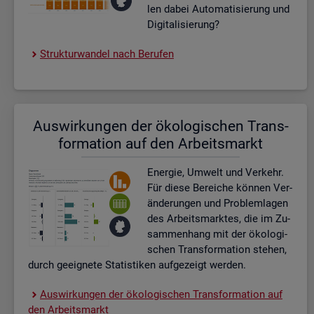
len dabei Au­to­ma­ti­sie­rung und
Di­gi­ta­li­sie­rung?
Struk­tur­wan­del nach Be­ru­fen
Aus­wir­kun­gen der öko­lo­gi­schen Trans­
for­ma­ti­on auf den Ar­beits­markt
En­er­gie, Um­welt und Ver­kehr.
Für diese Be­rei­che kön­nen Ver­
än­de­run­gen und Pro­blem­la­gen
des Ar­beits­mark­tes, die im Zu­
sam­men­hang mit der öko­lo­gi­
schen Trans­for­ma­ti­on ste­hen,
durch ge­eig­ne­te Sta­tis­ti­ken auf­ge­zeigt wer­den.
Aus­wir­kun­gen der öko­lo­gi­schen Trans­for­ma­ti­on auf
den Ar­beits­markt