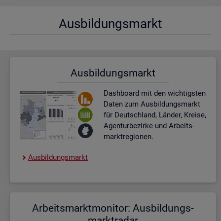
Aus­bil­dungs­markt
Aus­bil­dungs­markt
Dash­board
mit den wich­tigs­ten
Daten zum Aus­bil­dungs­markt
für Deutsch­land, Län­der, Krei­se,
Agen­tur­be­zir­ke und Ar­beits­
markt­re­gio­nen.
Aus­bil­dungs­markt
Ar­beits­markt­mo­ni­tor: Aus­bil­dungs­
markt­ra­dar