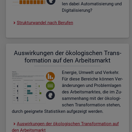
len dabei Au­to­ma­ti­sie­rung und
Di­gi­ta­li­sie­rung?
Struk­tur­wan­del nach Be­ru­fen
Aus­wir­kun­gen der öko­lo­gi­schen Trans­
for­ma­ti­on auf den Ar­beits­markt
En­er­gie, Um­welt und Ver­kehr.
Für diese Be­rei­che kön­nen Ver­
än­de­run­gen und Pro­blem­la­gen
des Ar­beits­mark­tes, die im Zu­
sam­men­hang mit der öko­lo­gi­
schen Trans­for­ma­ti­on ste­hen,
durch ge­eig­ne­te Sta­tis­ti­ken auf­ge­zeigt wer­den.
Aus­wir­kun­gen der öko­lo­gi­schen Trans­for­ma­ti­on auf
den Ar­beits­markt