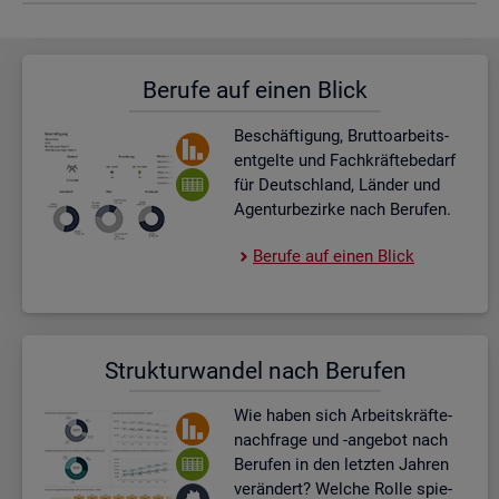
Be­ru­fe auf einen Blick
Be­schäf­ti­gung, Brut­to­ar­beits­
ent­gel­te und Fach­kräf­te­be­darf
für Deutsch­land, Län­der und
Agen­tur­be­zir­ke nach Be­ru­fen.
Be­ru­fe auf einen Blick
Struk­tur­wan­del nach Be­ru­fen
Wie haben sich Ar­beits­kräf­te­
nach­fra­ge und -an­ge­bot nach
Be­ru­fen in den letz­ten Jah­ren
ver­än­dert? Wel­che Rolle spie­