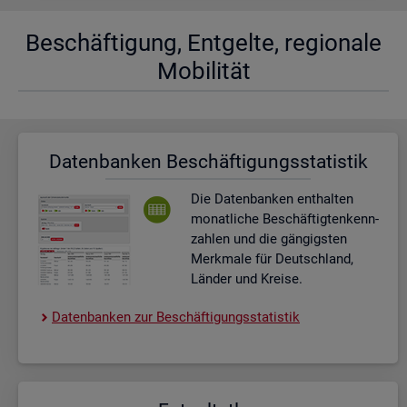
Be­schäf­ti­gung, Ent­gel­te, re­gio­na­le
Mo­bi­li­tät
Da­ten­ban­ken Be­schäf­ti­gungs­sta­tis­tik
Die Da­ten­ban­ken ent­hal­ten
mo­nat­li­che Be­schäf­tig­ten­kenn­
zah­len und die gän­gigs­ten
Merk­ma­le für Deutsch­land,
Län­der und Krei­se.
Da­ten­ban­ken zur Be­schäf­ti­gungs­sta­tis­tik