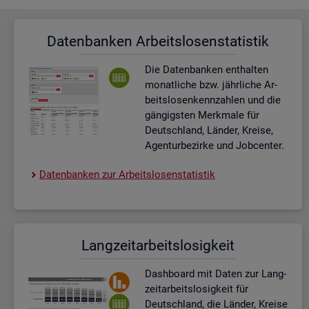
Da­ten­ban­ken Ar­beits­lo­sen­sta­tis­tik
Die Da­ten­ban­ken ent­hal­ten
mo­nat­li­che bzw. jähr­li­che Ar­
beits­lo­sen­kenn­zah­len und die
gän­gigs­ten Merk­ma­le für
Deutsch­land, Län­der, Krei­se,
Agen­tur­be­zir­ke und Job­cen­ter.
Da­ten­ban­ken zur Ar­beits­lo­sen­sta­tis­tik
Lang­zeit­ar­beits­lo­sig­keit
Dash­board
mit Daten zur Lang­
zeit­ar­beits­lo­sig­keit für
Deutsch­land, die Län­der, Krei­se