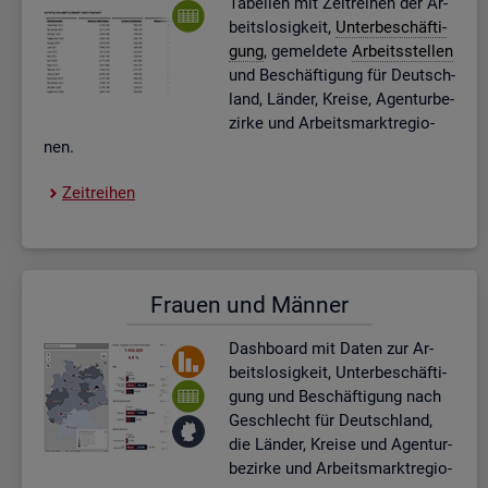
Ta­bel­len mit Zeit­rei­hen der Ar­
beits­lo­sig­keit,
Un­ter­be­schäf­ti­
gung
, ge­mel­de­te
Ar­beits­stel­len
und Be­schäf­ti­gung für Deutsch­
land, Län­der, Krei­se, Agen­tur­be­
zir­ke und Ar­beits­markt­re­gio­
nen.
Zeit­rei­hen
Frau­en und Män­ner
Dash­board
mit Daten zur Ar­
beits­lo­sig­keit, Un­ter­be­schäf­ti­
gung und Be­schäf­ti­gung nach
Ge­schlecht für Deutsch­land,
die Län­der, Krei­se und Agen­tur­
be­zir­ke und Ar­beits­markt­re­gio­