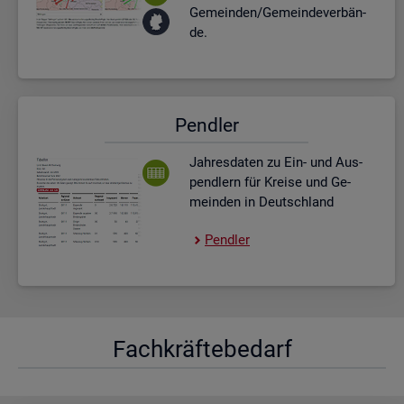
Ge­mein­den/Ge­mein­de­ver­bän­
de.
Pend­ler
Jah­res­da­ten zu Ein- und Aus­
pend­lern für Krei­se und Ge­
mein­den in Deutsch­land
Pend­ler
Fach­kräf­te­be­darf