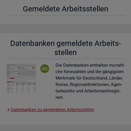
Ge­mel­de­te Ar­beits­stel­len
Da­ten­ban­ken ge­mel­de­te Ar­beits­
stel­len
Die Da­ten­ban­ken ent­hal­ten mo­nat­li­
che Kenn­zah­len und die gän­gigs­ten
Merk­ma­le für Deutsch­land, Län­der,
Krei­se, Re­gio­nal­di­rek­tio­nen, Agen­
tur­be­zir­ke und Ar­beits­markt­re­gio­
nen.
Da­ten­ban­ken zu ge­mel­de­ten Ar­beits­stel­len