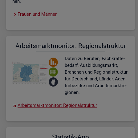
nen.
Frau­en und Män­ner
Ar­beits­markt­mo­ni­tor: Re­gio­nal­struk­tur
Daten zu Be­ru­fen, Fach­kräf­te­
be­darf, Aus­bil­dungs­markt,
Bran­chen und Re­gio­nal­struk­tur
für Deutsch­land, Län­der, Agen­
tur­be­zir­ke und Ar­beits­markt­re­
gio­nen.
Ar­beits­markt­mo­ni­tor: Re­gio­nal­struk­tur
Sta­tis­tik-App