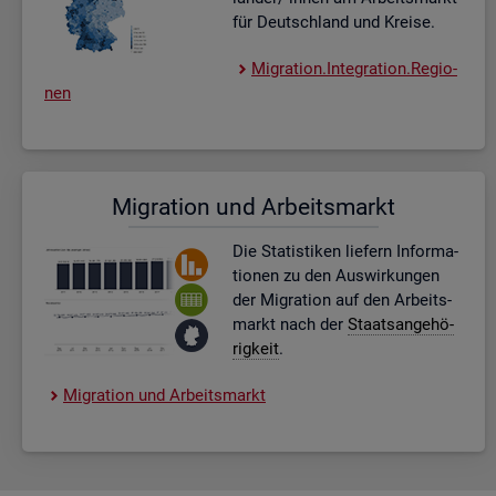
für Deutsch­land und Krei­se.
Mi­gra­ti­on.In­te­gra­ti­on.Re­gio­
nen
Mi­gra­ti­on und Ar­beits­markt
Die Sta­tis­ti­ken lie­fern In­for­ma­
tio­nen zu den Aus­wir­kun­gen
der Mi­gra­ti­on auf den Ar­beits­
markt nach der
Staats­an­ge­hö­
rig­keit
.
Mi­gra­ti­on und Ar­beits­markt