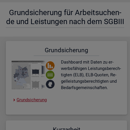
Grund­si­che­rung für Ar­beit­su­chen­
de und Leis­tun­gen nach dem SGBIII
Grund­si­che­rung
Dash­board
mit Daten zu er­
werbs­fä­hi­gen Leis­tungs­be­rech­
tig­ten (ELB), ELB-Quo­ten, Re­
gel­leis­tungs­be­rech­tig­ten und
Be­darfs­ge­mein­schaf­ten.
Grund­si­che­rung
Kurz­ar­beit