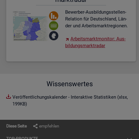
Be­wer­ber-Aus­bil­dungs­stel­len-
Re­la­ti­on für Deutsch­land, Län­
der und Ar­beits­markt­re­gio­nen.
Ar­beits­markt­mo­ni­tor: Aus­
bil­dungs­markt­ra­dar
Wissenswertes
Veröffentlichungskalender - Interaktive Statistiken (xlsx,
199KB)
Diese Seite
empfehlen
TOP-PRO­DUK­TE