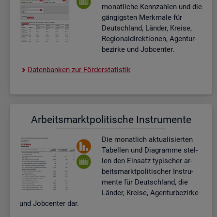
mo­nat­li­che Kenn­zah­len und die
gän­gigs­ten Merk­ma­le für
Deutsch­land, Län­der, Krei­se,
Re­gio­nal­di­rek­tio­nen, Agen­tur­
be­zir­ke und Job­cen­ter.
Da­ten­ban­ken zur För­der­sta­tis­tik
Ar­beits­markt­po­li­ti­sche In­stru­men­te
Die mo­nat­lich ak­tua­li­sier­ten
Ta­bel­len und Dia­gram­me stel­
len den Ein­satz ty­pi­scher ar­
beits­markt­po­li­ti­scher In­stru­
men­te für Deutsch­land, die
Län­der, Krei­se, Agen­tur­be­zir­ke
und Job­cen­ter dar.