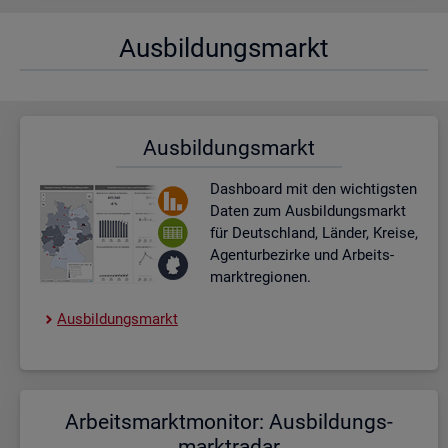
Aus­bil­dungs­markt
Aus­bil­dungs­markt
Dash­board
mit den wich­tigs­ten
Daten zum Aus­bil­dungs­markt
für Deutsch­land, Län­der, Krei­se,
Agen­tur­be­zir­ke und Ar­beits­
markt­re­gio­nen.
Aus­bil­dungs­markt
Ar­beits­markt­mo­ni­tor: Aus­bil­dungs­
markt­ra­dar