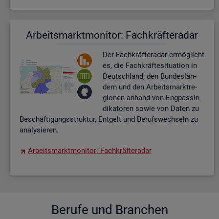
Ar­beits­markt­mo­ni­tor: Fach­kräf­te­ra­dar
Der Fach­kräf­te­ra­dar er­mög­licht
es, die Fach­kräf­te­si­tua­ti­on in
Deutsch­land, den Bun­des­län­
dern und den Ar­beits­markt­re­
gio­nen an­hand von Eng­pas­sin­
di­ka­to­ren sowie von Daten zu
Be­schäf­ti­gungs­struk­tur, Ent­gelt und Be­rufs­wech­seln zu
ana­ly­sie­ren.
Ar­beits­markt­mo­ni­tor: Fach­kräf­te­ra­dar
Be­ru­fe und Bran­chen