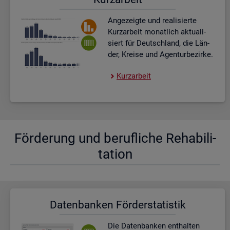
An­ge­zeig­te und rea­li­sier­te
Kurz­ar­beit mo­nat­lich ak­tua­li­
siert für Deutsch­land, die Län­
der, Krei­se und Agen­tur­be­zir­ke.
Kurz­ar­beit
För­de­rung und be­ruf­li­che Re­ha­bi­li­
ta­ti­on
Da­ten­ban­ken För­der­sta­tis­tik
Die Da­ten­ban­ken ent­hal­ten