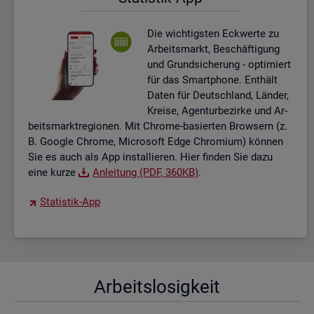
Die wich­tigs­ten Eck­wer­te zu
Ar­beits­markt, Be­schäf­ti­gung
und Grund­si­che­rung - op­ti­miert
für das Smart­pho­ne. Ent­hält
Daten für Deutsch­land, Län­der,
Krei­se, Agen­tur­be­zir­ke und Ar­
beits­markt­re­gio­nen. Mit Chro­me-ba­sier­ten Brow­sern (z.
B. Goog­le Chro­me, Mi­cro­soft Edge Chro­mi­um) kön­nen
Sie es auch als App in­stal­lie­ren. Hier fin­den Sie dazu
eine kurze
An­lei­tung (PDF, 360KB)
.
Sta­tis­tik-App
Ar­beits­lo­sig­keit