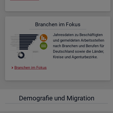
Bran­chen im Fokus
Jah­res­da­ten zu Be­schäf­tig­ten
und ge­mel­de­ten Ar­beits­stel­len
nach Bran­chen und Be­ru­fen für
Deutsch­land sowie die Län­der,
Krei­se und Agen­tur­be­zir­ke.
Bran­chen im Fokus
De­mo­gra­fie und Mi­gra­ti­on