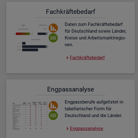
Fach­kräf­te­be­darf
Daten zum Fach­kräf­te­be­darf
für Deutsch­land sowie Län­der,
Krei­se und Ar­beits­markt­re­gio­
nen.
Fach­kräf­te­be­darf
Eng­pass­ana­ly­se
Eng­pass­be­ru­fe auf­ge­lis­tet in
ta­bel­la­ri­scher Form für
Deutsch­land und die Län­der.
Eng­pass­ana­ly­se