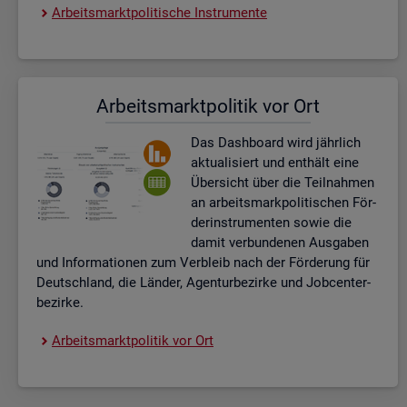
Ar­beits­markt­po­li­ti­sche In­stru­men­te
Ar­beits­markt­po­li­tik vor Ort
Das Da­sh­board wird jähr­lich
ak­tua­li­siert und ent­hält eine
Über­sicht über die Teil­nah­men
an ar­beits­mark­po­li­ti­schen För­
der­instru­men­ten sowie die
damit ver­bun­de­nen Aus­ga­ben
und In­for­ma­tio­nen zum Ver­bleib nach der För­de­rung für
Deutsch­land, die Län­der, Agen­tur­be­zir­ke und Job­cent­er­
be­zir­ke.
Ar­beits­markt­po­li­tik vor Ort