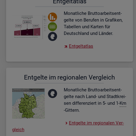
Ent­gel­t­at­las
Mo­nat­li­che Brut­to­ar­beits­ent­
gel­te von Be­ru­fen in Gra­fi­ken,
Ta­bel­len und Kar­ten für
Deutsch­land und Län­der.
Ent­gel­t­at­las
Ent­gel­te im re­gio­na­len Ver­gleich
Mo­nat­li­che Brut­to­ar­beits­ent­
gel­te nach Land- und Stadt­krei­
sen dif­fe­ren­ziert in 5- und 1-
Km
-Git­tern.
Ent­gel­te im re­gio­na­len Ver­
gleich