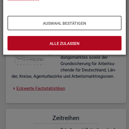
AUSWAHL BESTÄTIGEN
Eck­wer­te Fach­sta­tis­ti­ken
In­ter­ak­ti­ve Dia­gram­me und Ta­
ALLE ZULASSEN
bel­len zu den ak­tu­el­len Eck­
wer­ten des Ar­beits- und Aus­bil­
dungs­mark­tes sowie der
Grund­si­che­rung für Ar­beit­su­
chen­de für Deutsch­land, Län­
der, Krei­se, Agen­tur­be­zir­ke und Ar­beits­markt­re­gio­nen.
Eck­wer­te Fach­sta­tis­ti­ken
Zeit­rei­hen