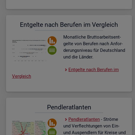
Ent­gel­te nach Be­ru­fen im Ver­gleich
Mo­nat­li­che Brut­to­ar­beits­ent­
gel­te von Be­ru­fen nach An­for­
de­rungs­ni­veau für Deutsch­land
und die Län­der.
Ent­gel­te nach Be­ru­fen im
Ver­gleich
Pend­ler­at­lan­ten
Pend­ler­at­lan­ten
- Strö­me
und Ver­flech­tun­gen von Ein-
und Aus­pend­lern für Krei­se und