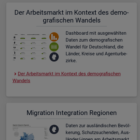
Der Ar­beits­markt im Kon­text des de­mo­
gra­fi­schen Wan­dels
Dash­board
mit aus­ge­wähl­ten
Daten zum de­mo­gra­fi­schen
Wan­del für Deutsch­land, die
Län­der, Krei­se und Agen­tur­be­
zir­ke.
Der Ar­beits­markt im Kon­text des de­mo­gra­fi­schen
Wan­dels
Mi­gra­ti­on In­te­gra­ti­on Re­gio­nen
Daten zur aus­län­di­schen Be­völ­
ke­rung, Schutz­su­chen­den, Aus­
län­der/-innen am Ar­beits­markt