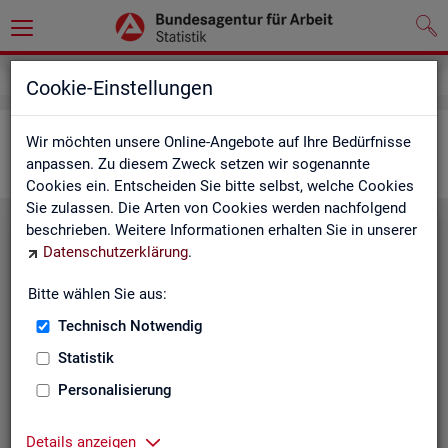
Statistiken
Interaktive Statistiken
Cookie-Einstellungen
Ar­beits­markt im Über­blick
Wir möchten unsere Online-Angebote auf Ihre Bedürfnisse
anpassen. Zu diesem Zweck setzen wir sogenannte
Cookies ein. Entscheiden Sie bitte selbst, welche Cookies
Sie zulassen. Die Arten von Cookies werden nachfolgend
beschrieben. Weitere Informationen erhalten Sie in unserer
Eck­wer­te Ar­beits­markt
Datenschutzerklärung
.
Mo­nats­ak­tu­el­le Daten zu Ar­
Bitte wählen Sie aus:
beits­lo­sig­keit,
Ar­beits­stel­len
,
Technisch Notwendig
Be­schäf­ti­gung und Grund­si­che­
rung für Deutsch­land, Län­der,
Statistik
Krei­se, Agen­tur­be­zir­ke und Ar­
Personalisierung
beits­markt­re­gio­nen.
Eck­wer­te Ar­beits­markt
Details anzeigen