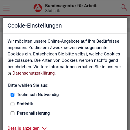
Statistiken
Interaktive Statistiken
Cookie-Einstellungen
Ar­beits­markt im Über­blick
Wir möchten unsere Online-Angebote auf Ihre Bedürfnisse
anpassen. Zu diesem Zweck setzen wir sogenannte
Cookies ein. Entscheiden Sie bitte selbst, welche Cookies
Sie zulassen. Die Arten von Cookies werden nachfolgend
beschrieben. Weitere Informationen erhalten Sie in unserer
Eck­wer­te Ar­beits­markt
Datenschutzerklärung
.
Mo­nats­ak­tu­el­le Daten zu Ar­
Bitte wählen Sie aus:
beits­lo­sig­keit,
Ar­beits­stel­len
,
Technisch Notwendig
Be­schäf­ti­gung und Grund­si­che­
rung für Deutsch­land, Län­der,
Statistik
Krei­se, Agen­tur­be­zir­ke und Ar­
Personalisierung
beits­markt­re­gio­nen.
Eck­wer­te Ar­beits­markt
Details anzeigen