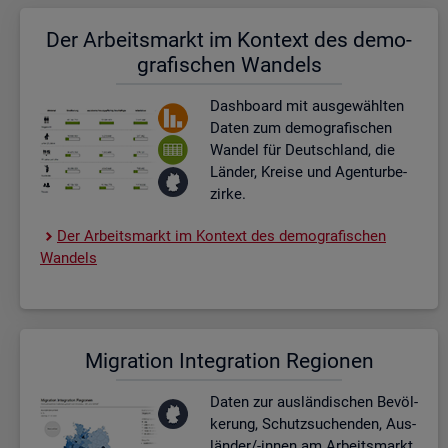
Der Ar­beits­markt im Kon­text des de­mo­
gra­fi­schen Wan­dels
Dash­board
mit aus­ge­wähl­ten
Daten zum de­mo­gra­fi­schen
Wan­del für Deutsch­land, die
Län­der, Krei­se und Agen­tur­be­
zir­ke.
Der Ar­beits­markt im Kon­text des de­mo­gra­fi­schen
Wan­dels
Mi­gra­ti­on In­te­gra­ti­on Re­gio­nen
Daten zur aus­län­di­schen Be­völ­
ke­rung, Schutz­su­chen­den, Aus­
län­der/-innen am Ar­beits­markt