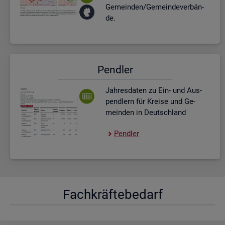
Ge­mein­den/Ge­mein­de­ver­bän­
de.
Pend­ler
Jah­res­da­ten zu Ein- und Aus­
pend­lern für Krei­se und Ge­
mein­den in Deutsch­land
Pend­ler
Fach­kräf­te­be­darf