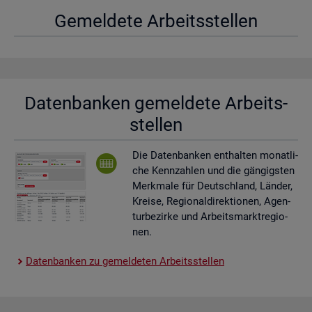
Ge­mel­de­te Ar­beits­stel­len
Da­ten­ban­ken ge­mel­de­te Ar­beits­
stel­len
Die Da­ten­ban­ken ent­hal­ten mo­nat­li­
che Kenn­zah­len und die gän­gigs­ten
Merk­ma­le für Deutsch­land, Län­der,
Krei­se, Re­gio­nal­di­rek­tio­nen, Agen­
tur­be­zir­ke und Ar­beits­markt­re­gio­
nen.
Da­ten­ban­ken zu ge­mel­de­ten Ar­beits­stel­len