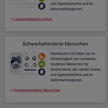
und Agen­tur­be­zir­ke und Ar­
beits­markt­re­gio­nen.
Lang­zeit­ar­beits­lo­sig­keit
Schwer­be­hin­der­te Men­schen
Dash­board
mit Daten zur Ar­
beits­lo­sig­keit von schwer­be­
hin­der­ten Men­schen für
Deutsch­land, die Län­der, Krei­se
und Agen­tur­be­zir­ke und Ar­
beits­markt­re­gio­nen.
Schwer­be­hin­der­te Men­schen