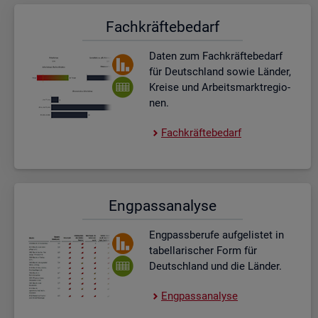
Fach­kräf­te­be­darf
Daten zum Fach­kräf­te­be­darf
für Deutsch­land sowie Län­der,
Krei­se und Ar­beits­markt­re­gio­
nen.
Fach­kräf­te­be­darf
Eng­pass­ana­ly­se
Eng­pass­be­ru­fe auf­ge­lis­tet in
ta­bel­la­ri­scher Form für
Deutsch­land und die Län­der.
Eng­pass­ana­ly­se