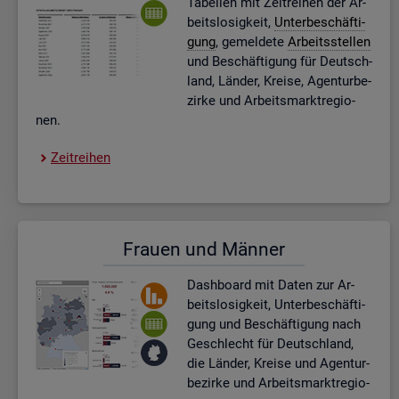
Ta­bel­len mit Zeit­rei­hen der Ar­
beits­lo­sig­keit,
Un­ter­be­schäf­ti­
gung
, ge­mel­de­te
Ar­beits­stel­len
und Be­schäf­ti­gung für Deutsch­
land, Län­der, Krei­se, Agen­tur­be­
zir­ke und Ar­beits­markt­re­gio­
nen.
Zeit­rei­hen
Frau­en und Män­ner
Dash­board
mit Daten zur Ar­
beits­lo­sig­keit, Un­ter­be­schäf­ti­
gung und Be­schäf­ti­gung nach
Ge­schlecht für Deutsch­land,
die Län­der, Krei­se und Agen­tur­
be­zir­ke und Ar­beits­markt­re­gio­