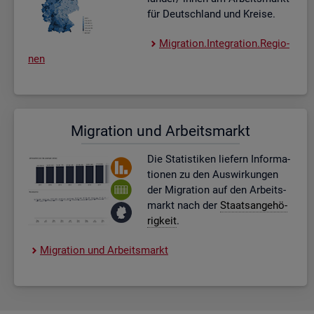
für Deutsch­land und Krei­se.
Mi­gra­ti­on.In­te­gra­ti­on.Re­gio­
nen
Mi­gra­ti­on und Ar­beits­markt
Die Sta­tis­ti­ken lie­fern In­for­ma­
tio­nen zu den Aus­wir­kun­gen
der Mi­gra­ti­on auf den Ar­beits­
markt nach der
Staats­an­ge­hö­
rig­keit
.
Mi­gra­ti­on und Ar­beits­markt