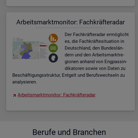
Ar­beits­markt­mo­ni­tor: Fach­kräf­te­ra­dar
Der Fach­kräf­te­ra­dar er­mög­licht
es, die Fach­kräf­te­si­tua­ti­on in
Deutsch­land, den Bun­des­län­
dern und den Ar­beits­markt­re­
gio­nen an­hand von Eng­pas­sin­
di­ka­to­ren sowie von Daten zu
Be­schäf­ti­gungs­struk­tur, Ent­gelt und Be­rufs­wech­seln zu
ana­ly­sie­ren.
Ar­beits­markt­mo­ni­tor: Fach­kräf­te­ra­dar
Be­ru­fe und Bran­chen