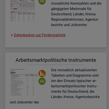
mo­nat­li­che Kenn­zah­len und die
gän­gigs­ten Merk­ma­le für
Deutsch­land, Län­der, Krei­se,
Re­gio­nal­di­rek­tio­nen, Agen­tur­
be­zir­ke und Job­cen­ter.
Da­ten­ban­ken zur För­der­sta­tis­tik
Ar­beits­markt­po­li­ti­sche In­stru­men­te
Die mo­nat­lich ak­tua­li­sier­ten
Ta­bel­len und Dia­gram­me stel­
len den Ein­satz ty­pi­scher ar­
beits­markt­po­li­ti­scher In­stru­
men­te für Deutsch­land, die
Län­der, Krei­se, Agen­tur­be­zir­ke
und Job­cen­ter dar.