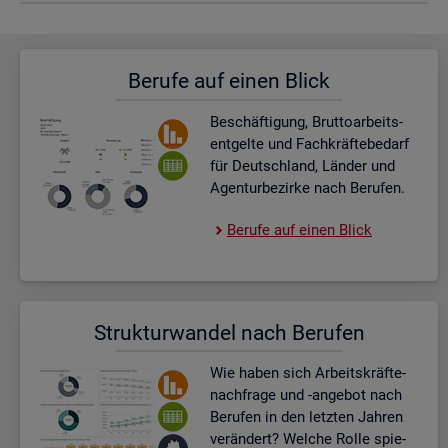
Be­ru­fe auf einen Blick
Be­schäf­ti­gung, Brut­to­ar­beits­
ent­gel­te und Fach­kräf­te­be­darf
für Deutsch­land, Län­der und
Agen­tur­be­zir­ke nach Be­ru­fen.
Be­ru­fe auf einen Blick
Struk­tur­wan­del nach Be­ru­fen
Wie haben sich Ar­beits­kräf­te­
nach­fra­ge und -an­ge­bot nach
Be­ru­fen in den letz­ten Jah­ren
ver­än­dert? Wel­che Rolle spie­