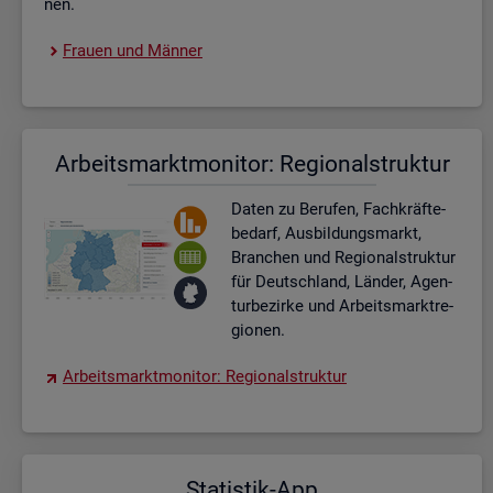
nen.
Frau­en und Män­ner
Ar­beits­markt­mo­ni­tor: Re­gio­nal­struk­tur
Daten zu Be­ru­fen, Fach­kräf­te­
be­darf, Aus­bil­dungs­markt,
Bran­chen und Re­gio­nal­struk­tur
für Deutsch­land, Län­der, Agen­
tur­be­zir­ke und Ar­beits­markt­re­
gio­nen.
Ar­beits­markt­mo­ni­tor: Re­gio­nal­struk­tur
Sta­tis­tik-App