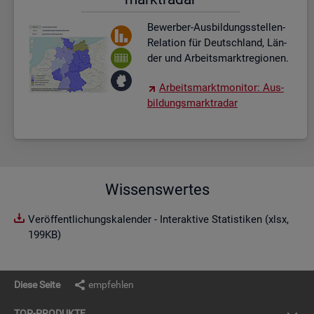
Be­wer­ber-Aus­bil­dungs­stel­len-
Re­la­ti­on für Deutsch­land, Län­
der und Ar­beits­markt­re­gio­nen.
Ar­beits­markt­mo­ni­tor: Aus­
bil­dungs­markt­ra­dar
Wissenswertes
Veröffentlichungskalender - Interaktive Statistiken (xlsx,
199KB)
Diese Seite
empfehlen
TOP-PRO­DUK­TE