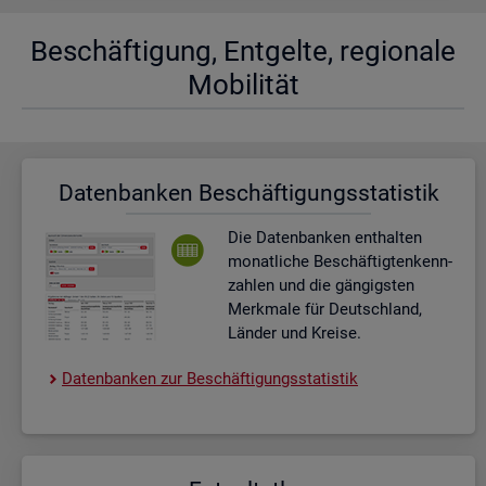
Be­schäf­ti­gung, Ent­gel­te, re­gio­na­le
Mo­bi­li­tät
Da­ten­ban­ken Be­schäf­ti­gungs­sta­tis­tik
Die Da­ten­ban­ken ent­hal­ten
mo­nat­li­che Be­schäf­tig­ten­kenn­
zah­len und die gän­gigs­ten
Merk­ma­le für Deutsch­land,
Län­der und Krei­se.
Da­ten­ban­ken zur Be­schäf­ti­gungs­sta­tis­tik