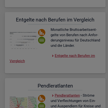
Ent­gel­te nach Be­ru­fen im Ver­gleich
Mo­nat­li­che Brut­to­ar­beits­ent­
gel­te von Be­ru­fen nach An­for­
de­rungs­ni­veau für Deutsch­land
und die Län­der.
Ent­gel­te nach Be­ru­fen im
Ver­gleich
Pend­ler­at­lan­ten
Pend­ler­at­lan­ten
- Strö­me
und Ver­flech­tun­gen von Ein-
und Aus­pend­lern für Krei­se und