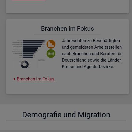
Bran­chen im Fokus
Jah­res­da­ten zu Be­schäf­tig­ten
und ge­mel­de­ten Ar­beits­stel­len
nach Bran­chen und Be­ru­fen für
Deutsch­land sowie die Län­der,
Krei­se und Agen­tur­be­zir­ke.
Bran­chen im Fokus
De­mo­gra­fie und Mi­gra­ti­on