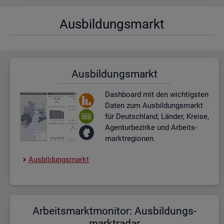
Aus­bil­dungs­markt
Aus­bil­dungs­markt
Dash­board
mit den wich­tigs­ten
Daten zum Aus­bil­dungs­markt
für Deutsch­land, Län­der, Krei­se,
Agen­tur­be­zir­ke und Ar­beits­
markt­re­gio­nen.
Aus­bil­dungs­markt
Ar­beits­markt­mo­ni­tor: Aus­bil­dungs­
markt­ra­dar