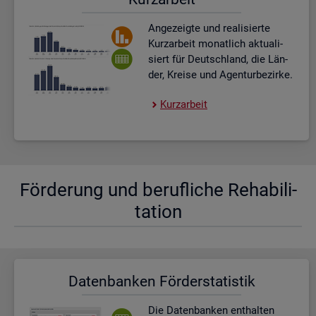
An­ge­zeig­te und rea­li­sier­te
Kurz­ar­beit mo­nat­lich ak­tua­li­
siert für Deutsch­land, die Län­
der, Krei­se und Agen­tur­be­zir­ke.
Kurz­ar­beit
För­de­rung und be­ruf­li­che Re­ha­bi­li­
ta­ti­on
Da­ten­ban­ken För­der­sta­tis­tik
Die Da­ten­ban­ken ent­hal­ten