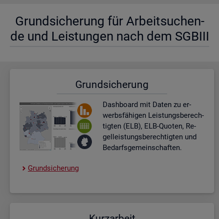
Grund­si­che­rung für Ar­beit­su­chen­
de und Leis­tun­gen nach dem SGBIII
Grund­si­che­rung
Dash­board
mit Daten zu er­
werbs­fä­hi­gen Leis­tungs­be­rech­
tig­ten (ELB), ELB-Quo­ten, Re­
gel­leis­tungs­be­rech­tig­ten und
Be­darfs­ge­mein­schaf­ten.
Grund­si­che­rung
Kurz­ar­beit