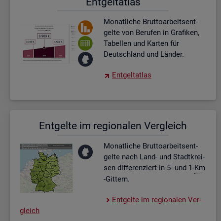
Ent­gel­t­at­las
Mo­nat­li­che Brut­to­ar­beits­ent­
gel­te von Be­ru­fen in Gra­fi­ken,
Ta­bel­len und Kar­ten für
Deutsch­land und Län­der.
Ent­gel­t­at­las
Ent­gel­te im re­gio­na­len Ver­gleich
Mo­nat­li­che Brut­to­ar­beits­ent­
gel­te nach Land- und Stadt­krei­
sen dif­fe­ren­ziert in 5- und 1-
Km
-Git­tern.
Ent­gel­te im re­gio­na­len Ver­
gleich