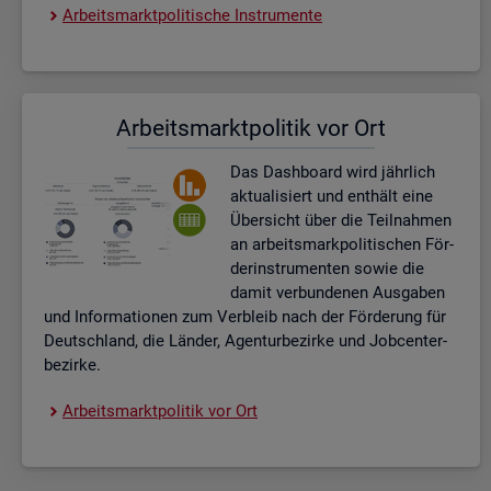
Ar­beits­markt­po­li­ti­sche In­stru­men­te
Ar­beits­markt­po­li­tik vor Ort
Das Da­sh­board wird jähr­lich
ak­tua­li­siert und ent­hält eine
Über­sicht über die Teil­nah­men
an ar­beits­mark­po­li­ti­schen För­
der­instru­men­ten sowie die
damit ver­bun­de­nen Aus­ga­ben
und In­for­ma­tio­nen zum Ver­bleib nach der För­de­rung für
Deutsch­land, die Län­der, Agen­tur­be­zir­ke und Job­cent­er­
be­zir­ke.
Ar­beits­markt­po­li­tik vor Ort