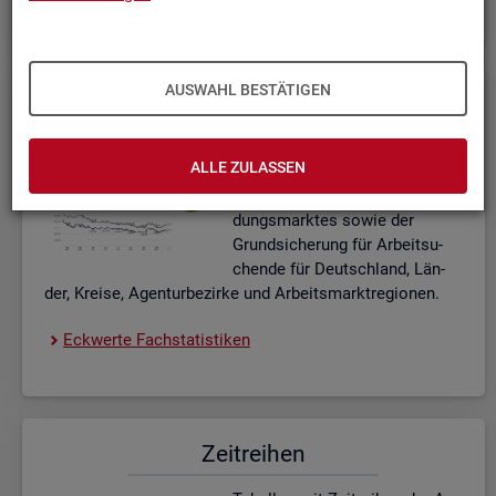
AUSWAHL BESTÄTIGEN
Eck­wer­te Fach­sta­tis­ti­ken
In­ter­ak­ti­ve Dia­gram­me und Ta­
ALLE ZULASSEN
bel­len zu den ak­tu­el­len Eck­
wer­ten des Ar­beits- und Aus­bil­
dungs­mark­tes sowie der
Grund­si­che­rung für Ar­beit­su­
chen­de für Deutsch­land, Län­
der, Krei­se, Agen­tur­be­zir­ke und Ar­beits­markt­re­gio­nen.
Eck­wer­te Fach­sta­tis­ti­ken
Zeit­rei­hen