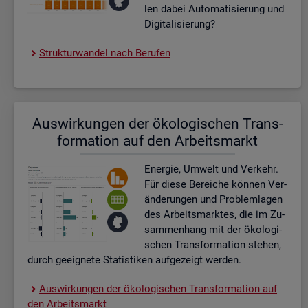
len dabei Au­to­ma­ti­sie­rung und
Di­gi­ta­li­sie­rung?
Struk­tur­wan­del nach Be­ru­fen
Aus­wir­kun­gen der öko­lo­gi­schen Trans­
for­ma­ti­on auf den Ar­beits­markt
En­er­gie, Um­welt und Ver­kehr.
Für diese Be­rei­che kön­nen Ver­
än­de­run­gen und Pro­blem­la­gen
des Ar­beits­mark­tes, die im Zu­
sam­men­hang mit der öko­lo­gi­
schen Trans­for­ma­ti­on ste­hen,
durch ge­eig­ne­te Sta­tis­ti­ken auf­ge­zeigt wer­den.
Aus­wir­kun­gen der öko­lo­gi­schen Trans­for­ma­ti­on auf
den Ar­beits­markt