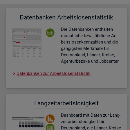
Da­ten­ban­ken Ar­beits­lo­sen­sta­tis­tik
Die Da­ten­ban­ken ent­hal­ten
mo­nat­li­che bzw. jähr­li­che Ar­
beits­lo­sen­kenn­zah­len und die
gän­gigs­ten Merk­ma­le für
Deutsch­land, Län­der, Krei­se,
Agen­tur­be­zir­ke und Job­cen­ter.
Da­ten­ban­ken zur Ar­beits­lo­sen­sta­tis­tik
Lang­zeit­ar­beits­lo­sig­keit
Dash­board
mit Daten zur Lang­
zeit­ar­beits­lo­sig­keit für
Deutsch­land, die Län­der, Krei­se