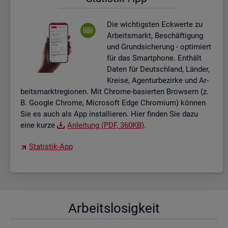
Die wich­tigs­ten Eck­wer­te zu
Ar­beits­markt, Be­schäf­ti­gung
und Grund­si­che­rung - op­ti­miert
für das Smart­pho­ne. Ent­hält
Daten für Deutsch­land, Län­der,
Krei­se, Agen­tur­be­zir­ke und Ar­
beits­markt­re­gio­nen. Mit Chro­me-ba­sier­ten Brow­sern (z.
B. Goog­le Chro­me, Mi­cro­soft Edge Chro­mi­um) kön­nen
Sie es auch als App in­stal­lie­ren. Hier fin­den Sie dazu
eine kurze
An­lei­tung (PDF, 360KB)
.
Sta­tis­tik-App
Ar­beits­lo­sig­keit