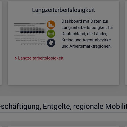
Lang­zeit­ar­beits­lo­sig­keit
Dash­board
mit Daten zur
Lang­zeit­ar­beits­lo­sig­keit für
Deutsch­land, die Län­der,
Krei­se und Agen­tur­be­zir­ke
und Ar­beits­markt­re­gio­nen.
Lang­zeit­ar­beits­lo­sig­keit
­schäf­ti­gung, Ent­gel­te, re­gio­na­le Mo­bi­li­