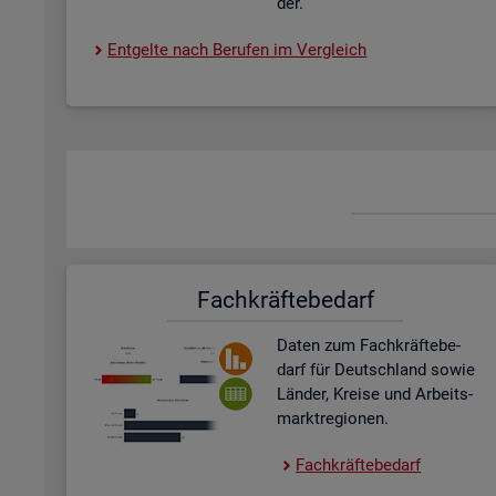
der.
Ent­gel­te nach Be­ru­fen im Ver­gleich
Fach­kräf­te­be­darf
Daten zum Fach­kräf­te­be­
darf für Deutsch­land sowie
Län­der, Krei­se und Ar­beits­
markt­re­gio­nen.
Fach­kräf­te­be­darf