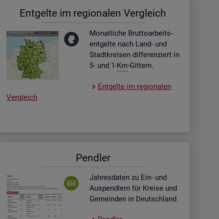
Ent­gel­te im re­gio­na­len Ver­gleich
Mo­nat­li­che Brut­to­ar­beits­
ent­gel­te nach Land- und
Stadt­krei­sen dif­fe­ren­ziert in
5- und 1-
Km
-Git­tern.
Ent­gel­te im re­gio­na­len
Ver­gleich
Pend­ler
Jah­res­da­ten zu Ein- und
Aus­pend­lern für Krei­se und
Ge­mein­den in Deutsch­land