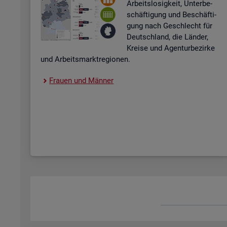
Ar­beits­lo­sig­keit, Un­ter­be­
schäf­ti­gung und Be­schäf­ti­
gung nach Ge­schlecht für
Deutsch­land, die Län­der,
Krei­se und Agen­tur­be­zir­ke
und Ar­beits­markt­re­gio­nen.
Frau­en und Män­ner