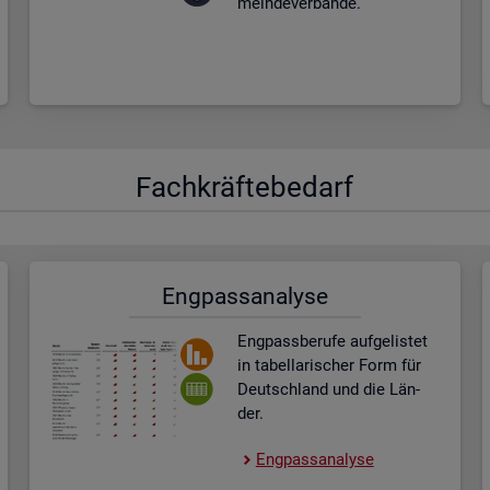
mein­de­ver­bän­de.
Fach­kräf­te­be­darf
Eng­pass­ana­ly­se
Eng­pass­be­ru­fe auf­ge­lis­tet
in ta­bel­la­ri­scher Form für
Deutsch­land und die Län­
der.
Eng­pass­ana­ly­se