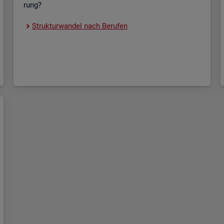
rung?
Struk­tur­wan­del nach Be­ru­fen