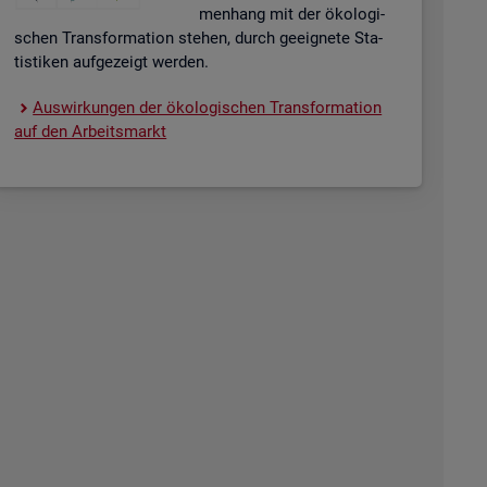
men­hang mit der öko­lo­gi­
schen Trans­for­ma­ti­on ste­hen, durch ge­eig­ne­te Sta­
tis­ti­ken auf­ge­zeigt wer­den.
Aus­wir­kun­gen der öko­lo­gi­schen Trans­for­ma­ti­on
auf den Ar­beits­markt