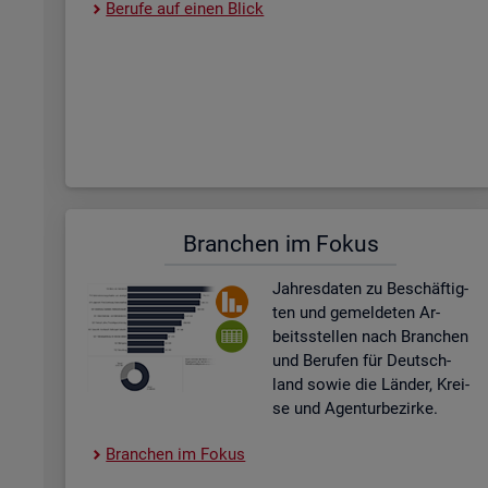
Be­ru­fe auf einen Blick
Bran­chen im Fokus
Jah­res­da­ten zu Be­schäf­tig­
ten und ge­mel­de­ten Ar­
beits­stel­len nach Bran­chen
und Be­ru­fen für Deutsch­
land sowie die Län­der, Krei­
se und Agen­tur­be­zir­ke.
Bran­chen im Fokus