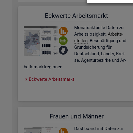
Eck­wer­te Ar­beits­markt
Mo­nats­ak­tu­el­le Daten zu
Ar­beits­lo­sig­keit,
Ar­beits­
stel­len
, Be­schäf­ti­gung und
Grund­si­che­rung für
Deutsch­land, Län­der, Krei­
se, Agen­tur­be­zir­ke und Ar­
beits­markt­re­gio­nen.
Eck­wer­te Ar­beits­markt
Frau­en und Män­ner
Dash­board
mit Daten zur