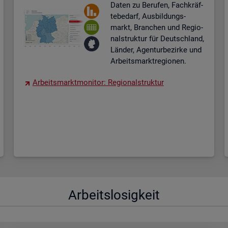
Daten zu Be­ru­fen, Fach­kräf­
te­be­darf, Aus­bil­dungs­
markt, Bran­chen und Re­gio­
nal­struk­tur für Deutsch­land,
Län­der, Agen­tur­be­zir­ke und
Ar­beits­markt­re­gio­nen.
Ar­beits­markt­mo­ni­tor: Re­gio­nal­struk­tur
Ar­beits­lo­sig­keit