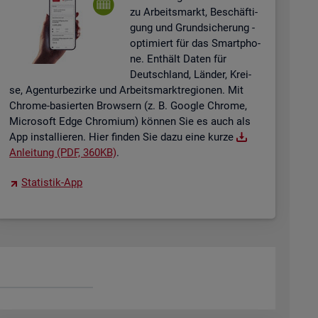
zu Ar­beits­markt, Be­schäf­ti­
gung und Grund­si­che­rung -
op­ti­miert für das Smart­pho­
ne. Ent­hält Daten für
Deutsch­land, Län­der, Krei­
se, Agen­tur­be­zir­ke und Ar­beits­markt­re­gio­nen. Mit
Chro­me-ba­sier­ten Brow­sern (z. B. Goog­le Chro­me,
Mi­cro­soft Edge Chro­mi­um) kön­nen Sie es auch als
App in­stal­lie­ren. Hier fin­den Sie dazu eine kurze
An­lei­tung (PDF, 360KB)
.
Sta­tis­tik-App