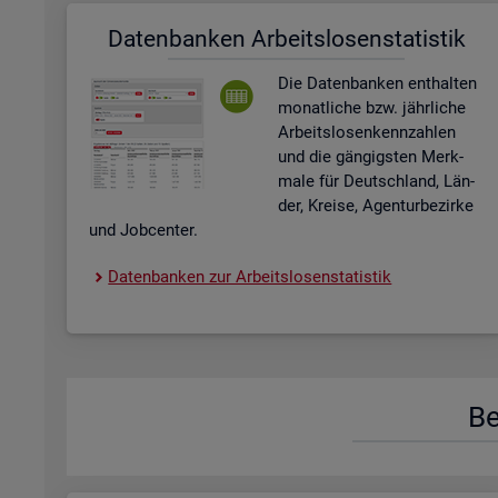
Da­ten­ban­ken Ar­beits­lo­sen­sta­tis­tik
Die Da­ten­ban­ken ent­hal­ten
mo­nat­li­che bzw. jähr­li­che
Ar­beits­lo­sen­kenn­zah­len
und die gän­gigs­ten Merk­
ma­le für Deutsch­land, Län­
der, Krei­se, Agen­tur­be­zir­ke
und Job­cen­ter.
Da­ten­ban­ken zur Ar­beits­lo­sen­sta­tis­tik
Be