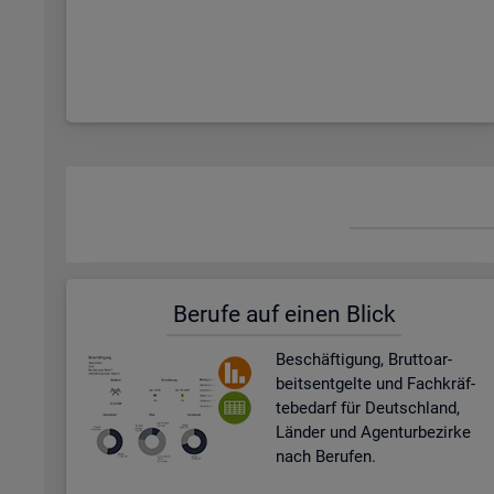
Be­ru­fe auf einen Blick
Be­schäf­ti­gung, Brut­to­ar­
beits­ent­gel­te und Fach­kräf­
te­be­darf für Deutsch­land,
Län­der und Agen­tur­be­zir­ke
nach Be­ru­fen.