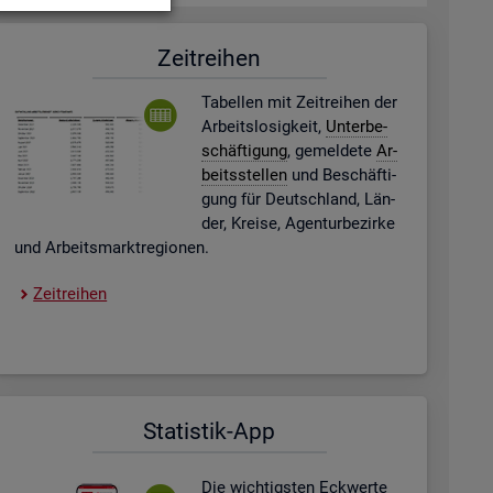
Zeit­rei­hen
Ta­bel­len mit Zeit­rei­hen der
Ar­beits­lo­sig­keit,
Un­ter­be­
schäf­ti­gung
, ge­mel­de­te
Ar­
beits­stel­len
und Be­schäf­ti­
gung für Deutsch­land, Län­
der, Krei­se, Agen­tur­be­zir­ke
und Ar­beits­markt­re­gio­nen.
Zeit­rei­hen
Sta­tis­tik-App
Die wich­tigs­ten Eck­wer­te