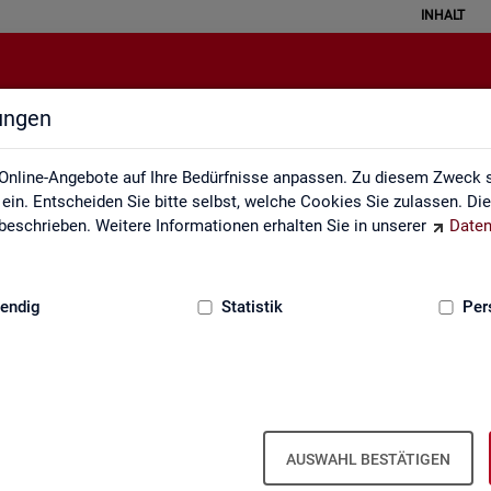
INHALT
lungen
Interaktive Statistiken
Online-Angebote auf Ihre Bedürfnisse anpassen. Zu diesem Zweck s
in. Entscheiden Sie bitte selbst, welche Cookies Sie zulassen. Di
eschrieben. Weitere Informationen erhalten Sie in unserer
Daten
:
GRUNDLAGEN
endig
Statistik
Per
Ar­beits­markt im Über­blick
AUSWAHL BESTÄTIGEN