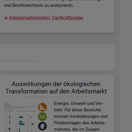
und Be­rufs­wech­seln zu ana­ly­sie­ren.
Ar­beits­markt­mo­ni­tor: Fach­kräf­te­ra­dar
Aus­wir­kun­gen der öko­lo­gi­schen
Trans­for­ma­ti­on auf den Ar­beits­markt
En­er­gie, Um­welt und Ver­
kehr. Für diese Be­rei­che
kön­nen Ver­än­de­run­gen und
Pro­blem­la­gen des Ar­beits­
mark­tes, die im Zu­sam­