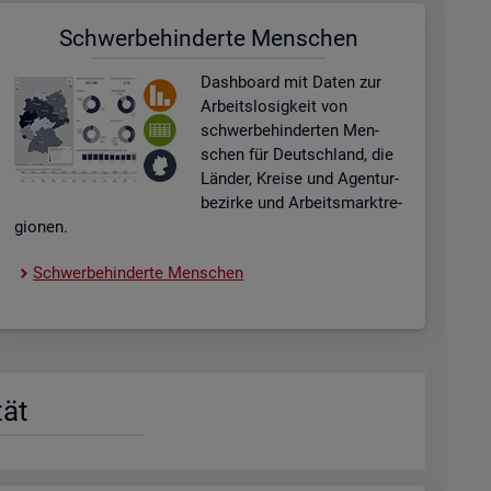
Schwer­be­hin­der­te Men­schen
Dash­board
mit Daten zur
Ar­beits­lo­sig­keit von
schwer­be­hin­der­ten Men­
schen für Deutsch­land, die
Län­der, Krei­se und Agen­tur­
be­zir­ke und Ar­beits­markt­re­
gio­nen.
Schwer­be­hin­der­te Men­schen
tät