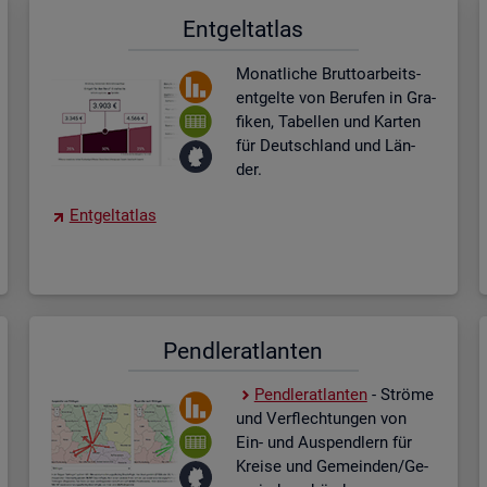
Ent­gel­t­at­las
Mo­nat­li­che Brut­to­ar­beits­
ent­gel­te von Be­ru­fen in Gra­
fi­ken, Ta­bel­len und Kar­ten
für Deutsch­land und Län­
der.
Ent­gel­t­at­las
Pend­ler­at­lan­ten
Pend­ler­at­lan­ten
- Strö­me
und Ver­flech­tun­gen von
Ein- und Aus­pend­lern für
Krei­se und Ge­mein­den/Ge­