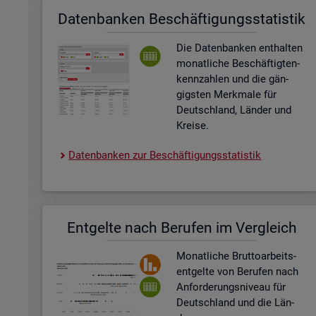
Da­ten­ban­ken Be­schäf­ti­gungs­sta­tis­tik
Die Da­ten­ban­ken ent­hal­ten
mo­nat­li­che Be­schäf­tig­ten­
kenn­zah­len und die gän­
gigs­ten Merk­ma­le für
Deutsch­land, Län­der und
Krei­se.
Da­ten­ban­ken zur Be­schäf­ti­gungs­sta­tis­tik
Ent­gel­te nach Be­ru­fen im Ver­gleich
Mo­nat­li­che Brut­to­ar­beits­
ent­gel­te von Be­ru­fen nach
An­for­de­rungs­ni­veau für
Deutsch­land und die Län­