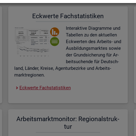
Eck­wer­te Fach­sta­tis­ti­ken
In­ter­ak­ti­ve Dia­gram­me und
Ta­bel­len zu den ak­tu­el­len
Eck­wer­ten des Ar­beits- und
Aus­bil­dungs­mark­tes sowie
der Grund­si­che­rung für Ar­
beit­su­chen­de für Deutsch­
land, Län­der, Krei­se, Agen­tur­be­zir­ke und Ar­beits­
markt­re­gio­nen.
Eck­wer­te Fach­sta­tis­ti­ken
Ar­beits­markt­mo­ni­tor: Re­gio­nal­struk­
tur