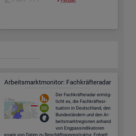
Pend­ler
Ar­beits­markt­mo­ni­tor: Fach­kräf­te­ra­dar
Der Fach­kräf­te­ra­dar er­mög­
licht es, die Fach­kräf­te­si­
tua­ti­on in Deutsch­land, den
Bun­des­län­dern und den Ar­
beits­markt­re­gio­nen an­hand
von Eng­pas­sin­di­ka­to­ren
sowie von Daten zu Be­schäf­ti­gungs­struk­tur, Ent­gelt