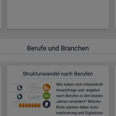
Be­ru­fe und Bran­chen
Struk­tur­wan­del nach Be­ru­fen
Wie haben sich Ar­beits­kräf­
te­nach­fra­ge und -an­ge­bot
nach Be­ru­fen in den letz­ten
Jah­ren ver­än­dert? Wel­che
Rolle spie­len dabei Au­to­
ma­ti­sie­rung und Di­gi­ta­li­sie­