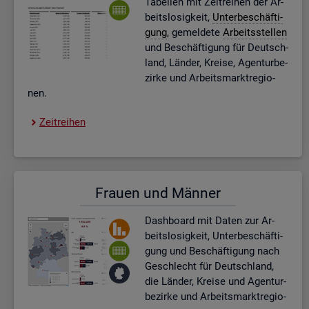
Ta­bel­len mit Zeit­rei­hen der Ar­
beits­lo­sig­keit,
Un­ter­be­schäf­ti­
gung
, ge­mel­de­te
Ar­beits­stel­len
und Be­schäf­ti­gung für Deutsch­
land, Län­der, Krei­se, Agen­tur­be­
zir­ke und Ar­beits­markt­re­gio­
nen.
Zeit­rei­hen
Frau­en und Män­ner
Dash­board
mit Daten zur Ar­
beits­lo­sig­keit, Un­ter­be­schäf­ti­
gung und Be­schäf­ti­gung nach
Ge­schlecht für Deutsch­land,
die Län­der, Krei­se und Agen­tur­
be­zir­ke und Ar­beits­markt­re­gio­