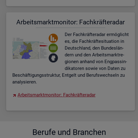
Ar­beits­markt­mo­ni­tor: Fach­kräf­te­ra­dar
Der Fach­kräf­te­ra­dar er­mög­licht
es, die Fach­kräf­te­si­tua­ti­on in
Deutsch­land, den Bun­des­län­
dern und den Ar­beits­markt­re­
gio­nen an­hand von Eng­pas­sin­
di­ka­to­ren sowie von Daten zu
Be­schäf­ti­gungs­struk­tur, Ent­gelt und Be­rufs­wech­seln zu
ana­ly­sie­ren.
Ar­beits­markt­mo­ni­tor: Fach­kräf­te­ra­dar
Be­ru­fe und Bran­chen