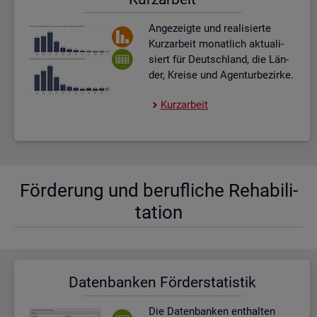
An­ge­zeig­te und rea­li­sier­te
Kurz­ar­beit mo­nat­lich ak­tua­li­
siert für Deutsch­land, die Län­
der, Krei­se und Agen­tur­be­zir­ke.
Kurz­ar­beit
För­de­rung und be­ruf­li­che Re­ha­bi­li­
ta­ti­on
Da­ten­ban­ken För­der­sta­tis­tik
Die Da­ten­ban­ken ent­hal­ten