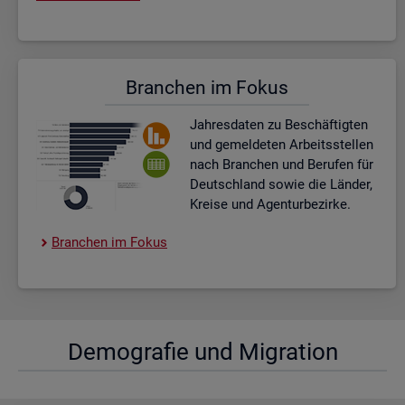
Bran­chen im Fokus
Jah­res­da­ten zu Be­schäf­tig­ten
und ge­mel­de­ten Ar­beits­stel­len
nach Bran­chen und Be­ru­fen für
Deutsch­land sowie die Län­der,
Krei­se und Agen­tur­be­zir­ke.
Bran­chen im Fokus
De­mo­gra­fie und Mi­gra­ti­on