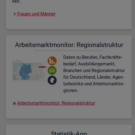
nen.
Frau­en und Män­ner
Ar­beits­markt­mo­ni­tor: Re­gio­nal­struk­tur
Daten zu Be­ru­fen, Fach­kräf­te­
be­darf, Aus­bil­dungs­markt,
Bran­chen und Re­gio­nal­struk­tur
für Deutsch­land, Län­der, Agen­
tur­be­zir­ke und Ar­beits­markt­re­
gio­nen.
Ar­beits­markt­mo­ni­tor: Re­gio­nal­struk­tur
Sta­tis­tik-App