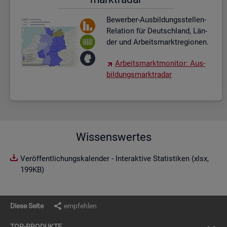
Be­wer­ber-Aus­bil­dungs­stel­len-
Re­la­ti­on für Deutsch­land, Län­
der und Ar­beits­markt­re­gio­nen.
Ar­beits­markt­mo­ni­tor: Aus­
bil­dungs­markt­ra­dar
Wissenswertes
Veröffentlichungskalender - Interaktive Statistiken (xlsx,
199KB)
Diese Seite
empfehlen
TOP-PRO­DUK­TE