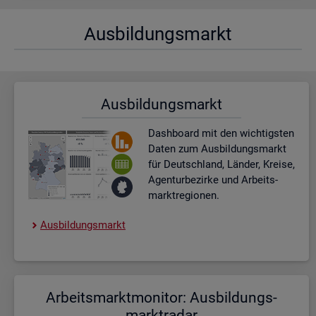
Aus­bil­dungs­markt
Aus­bil­dungs­markt
Dash­board
mit den wich­tigs­ten
Daten zum Aus­bil­dungs­markt
für Deutsch­land, Län­der, Krei­se,
Agen­tur­be­zir­ke und Ar­beits­
markt­re­gio­nen.
Aus­bil­dungs­markt
Ar­beits­markt­mo­ni­tor: Aus­bil­dungs­
markt­ra­dar