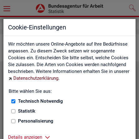
Statistiken
Interaktive Statistiken
Cookie-Einstellungen
Ar­beits­markt im Über­blick
Wir möchten unsere Online-Angebote auf Ihre Bedürfnisse
anpassen. Zu diesem Zweck setzen wir sogenannte
Cookies ein. Entscheiden Sie bitte selbst, welche Cookies
Sie zulassen. Die Arten von Cookies werden nachfolgend
beschrieben. Weitere Informationen erhalten Sie in unserer
Eck­wer­te Ar­beits­markt
Datenschutzerklärung
.
Mo­nats­ak­tu­el­le Daten zu Ar­
Bitte wählen Sie aus:
beits­lo­sig­keit,
Ar­beits­stel­len
,
Technisch Notwendig
Be­schäf­ti­gung und Grund­si­che­
rung für Deutsch­land, Län­der,
Statistik
Krei­se, Agen­tur­be­zir­ke und Ar­
Personalisierung
beits­markt­re­gio­nen.
Eck­wer­te Ar­beits­markt
Details anzeigen