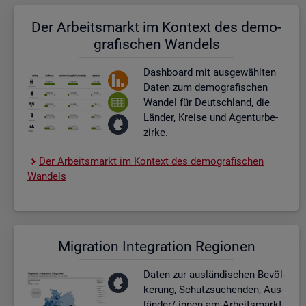
Der Ar­beits­markt im Kon­text des de­mo­
gra­fi­schen Wan­dels
Dash­board
mit aus­ge­wähl­ten
Daten zum de­mo­gra­fi­schen
Wan­del für Deutsch­land, die
Län­der, Krei­se und Agen­tur­be­
zir­ke.
Der Ar­beits­markt im Kon­text des de­mo­gra­fi­schen
Wan­dels
Mi­gra­ti­on In­te­gra­ti­on Re­gio­nen
Daten zur aus­län­di­schen Be­völ­
ke­rung, Schutz­su­chen­den, Aus­
län­der/-innen am Ar­beits­markt