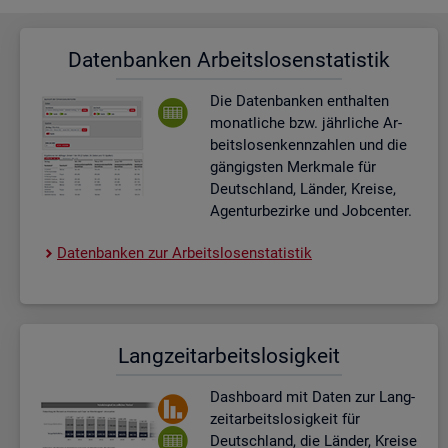
Da­ten­ban­ken Ar­beits­lo­sen­sta­tis­tik
Die Da­ten­ban­ken ent­hal­ten
mo­nat­li­che bzw. jähr­li­che Ar­
beits­lo­sen­kenn­zah­len und die
gän­gigs­ten Merk­ma­le für
Deutsch­land, Län­der, Krei­se,
Agen­tur­be­zir­ke und Job­cen­ter.
Da­ten­ban­ken zur Ar­beits­lo­sen­sta­tis­tik
Lang­zeit­ar­beits­lo­sig­keit
Dash­board
mit Daten zur Lang­
zeit­ar­beits­lo­sig­keit für
Deutsch­land, die Län­der, Krei­se