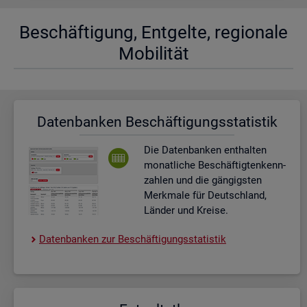
Be­schäf­ti­gung, Ent­gel­te, re­gio­na­le
Mo­bi­li­tät
Da­ten­ban­ken Be­schäf­ti­gungs­sta­tis­tik
Die Da­ten­ban­ken ent­hal­ten
mo­nat­li­che Be­schäf­tig­ten­kenn­
zah­len und die gän­gigs­ten
Merk­ma­le für Deutsch­land,
Län­der und Krei­se.
Da­ten­ban­ken zur Be­schäf­ti­gungs­sta­tis­tik