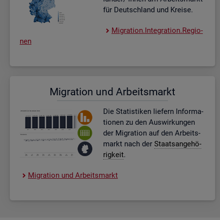
für Deutsch­land und Krei­se.
Mi­gra­ti­on.In­te­gra­ti­on.Re­gio­
nen
Mi­gra­ti­on und Ar­beits­markt
Die Sta­tis­ti­ken lie­fern In­for­ma­
tio­nen zu den Aus­wir­kun­gen
der Mi­gra­ti­on auf den Ar­beits­
markt nach der
Staats­an­ge­hö­
rig­keit
.
Mi­gra­ti­on und Ar­beits­markt