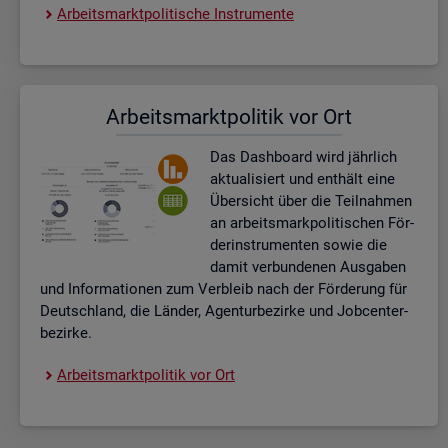
Ar­beits­markt­po­li­ti­sche In­stru­men­te
Ar­beits­markt­po­li­tik vor Ort
Das Da­sh­board wird jähr­lich
ak­tua­li­siert und ent­hält eine
Über­sicht über die Teil­nah­men
an ar­beits­mark­po­li­ti­schen För­
der­instru­men­ten sowie die
damit ver­bun­de­nen Aus­ga­ben
und In­for­ma­tio­nen zum Ver­bleib nach der För­de­rung für
Deutsch­land, die Län­der, Agen­tur­be­zir­ke und Job­cent­er­
be­zir­ke.
Ar­beits­markt­po­li­tik vor Ort