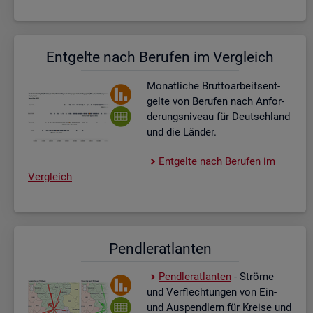
Ent­gel­te nach Be­ru­fen im Ver­gleich
Mo­nat­li­che Brut­to­ar­beits­ent­
gel­te von Be­ru­fen nach An­for­
de­rungs­ni­veau für Deutsch­land
und die Län­der.
Ent­gel­te nach Be­ru­fen im
Ver­gleich
Pend­ler­at­lan­ten
Pend­ler­at­lan­ten
- Strö­me
und Ver­flech­tun­gen von Ein-
und Aus­pend­lern für Krei­se und