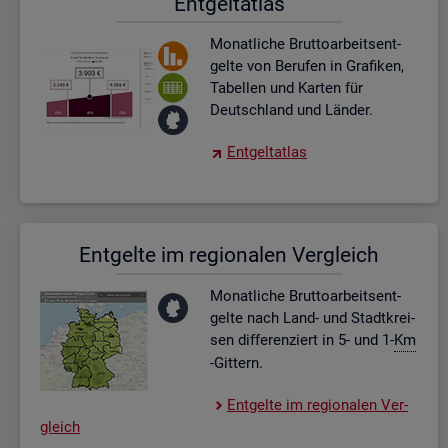
Ent­gel­t­at­las
Mo­nat­li­che Brut­to­ar­beits­ent­
gel­te von Be­ru­fen in Gra­fi­ken,
Ta­bel­len und Kar­ten für
Deutsch­land und Län­der.
Ent­gel­t­at­las
Ent­gel­te im re­gio­na­len Ver­gleich
Mo­nat­li­che Brut­to­ar­beits­ent­
gel­te nach Land- und Stadt­krei­
sen dif­fe­ren­ziert in 5- und 1-
Km
-Git­tern.
Ent­gel­te im re­gio­na­len Ver­
gleich