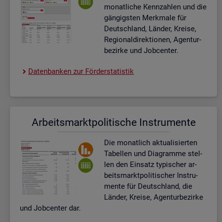
mo­nat­li­che Kenn­zah­len und die
gän­gigs­ten Merk­ma­le für
Deutsch­land, Län­der, Krei­se,
Re­gio­nal­di­rek­tio­nen, Agen­tur­
be­zir­ke und Job­cen­ter.
Da­ten­ban­ken zur För­der­sta­tis­tik
Ar­beits­markt­po­li­ti­sche In­stru­men­te
Die mo­nat­lich ak­tua­li­sier­ten
Ta­bel­len und Dia­gram­me stel­
len den Ein­satz ty­pi­scher ar­
beits­markt­po­li­ti­scher In­stru­
men­te für Deutsch­land, die
Län­der, Krei­se, Agen­tur­be­zir­ke
und Job­cen­ter dar.