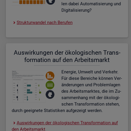
len dabei Au­to­ma­ti­sie­rung und
Di­gi­ta­li­sie­rung?
Struk­tur­wan­del nach Be­ru­fen
Aus­wir­kun­gen der öko­lo­gi­schen Trans­
for­ma­ti­on auf den Ar­beits­markt
En­er­gie, Um­welt und Ver­kehr.
Für diese Be­rei­che kön­nen Ver­
än­de­run­gen und Pro­blem­la­gen
des Ar­beits­mark­tes, die im Zu­
sam­men­hang mit der öko­lo­gi­
schen Trans­for­ma­ti­on ste­hen,
durch ge­eig­ne­te Sta­tis­ti­ken auf­ge­zeigt wer­den.
Aus­wir­kun­gen der öko­lo­gi­schen Trans­for­ma­ti­on auf
den Ar­beits­markt