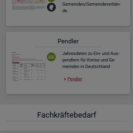
Ge­mein­den/Ge­mein­de­ver­bän­
de.
Pend­ler
Jah­res­da­ten zu Ein- und Aus­
pend­lern für Krei­se und Ge­
mein­den in Deutsch­land
Pend­ler
Fach­kräf­te­be­darf