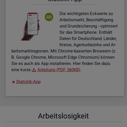
Die wich­tigs­ten Eck­wer­te zu
Ar­beits­markt, Be­schäf­ti­gung
und Grund­si­che­rung - op­ti­miert
für das Smart­pho­ne. Ent­hält
Daten für Deutsch­land, Län­der,
Krei­se, Agen­tur­be­zir­ke und Ar­
beits­markt­re­gio­nen. Mit Chro­me-ba­sier­ten Brow­sern (z.
B. Goog­le Chro­me, Mi­cro­soft Edge Chro­mi­um) kön­nen
Sie es auch als App in­stal­lie­ren. Hier fin­den Sie dazu
eine kurze
An­lei­tung (PDF, 360KB)
.
Sta­tis­tik-App
Ar­beits­lo­sig­keit