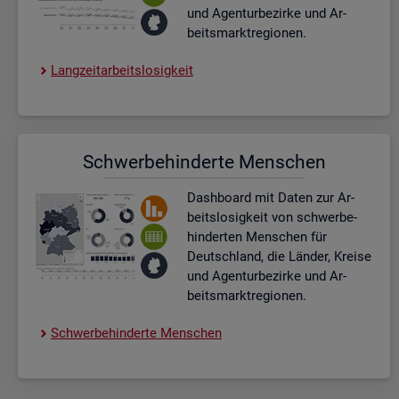
und Agen­tur­be­zir­ke und Ar­
beits­markt­re­gio­nen.
Lang­zeit­ar­beits­lo­sig­keit
Schwer­be­hin­der­te Men­schen
Dash­board
mit Daten zur Ar­
beits­lo­sig­keit von schwer­be­
hin­der­ten Men­schen für
Deutsch­land, die Län­der, Krei­se
und Agen­tur­be­zir­ke und Ar­
beits­markt­re­gio­nen.
Schwer­be­hin­der­te Men­schen