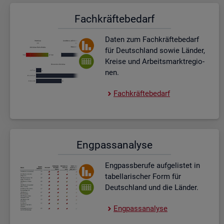
Fach­kräf­te­be­darf
Daten zum Fach­kräf­te­be­darf
für Deutsch­land sowie Län­der,
Krei­se und Ar­beits­markt­re­gio­
nen.
Fach­kräf­te­be­darf
Eng­pass­ana­ly­se
Eng­pass­be­ru­fe auf­ge­lis­tet in
ta­bel­la­ri­scher Form für
Deutsch­land und die Län­der.
Eng­pass­ana­ly­se