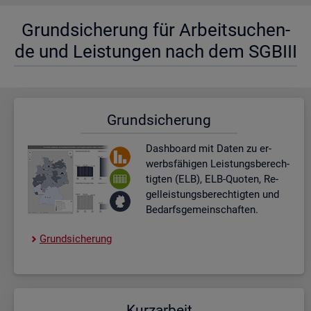
Grund­si­che­rung für Ar­beit­su­chen­
de und Leis­tun­gen nach dem SGBIII
Grund­si­che­rung
Dash­board
mit Daten zu er­
werbs­fä­hi­gen Leis­tungs­be­rech­
tig­ten (ELB), ELB-Quo­ten, Re­
gel­leis­tungs­be­rech­tig­ten und
Be­darfs­ge­mein­schaf­ten.
Grund­si­che­rung
Kurz­ar­beit