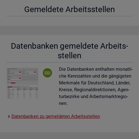
Ge­mel­de­te Ar­beits­stel­len
Da­ten­ban­ken ge­mel­de­te Ar­beits­
stel­len
Die Da­ten­ban­ken ent­hal­ten mo­nat­li­
che Kenn­zah­len und die gän­gigs­ten
Merk­ma­le für Deutsch­land, Län­der,
Krei­se, Re­gio­nal­di­rek­tio­nen, Agen­
tur­be­zir­ke und Ar­beits­markt­re­gio­
nen.
Da­ten­ban­ken zu ge­mel­de­ten Ar­beits­stel­len