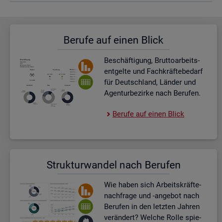
Be­ru­fe auf einen Blick
Be­schäf­ti­gung, Brut­to­ar­beits­
ent­gel­te und Fach­kräf­te­be­darf
für Deutsch­land, Län­der und
Agen­tur­be­zir­ke nach Be­ru­fen.
Be­ru­fe auf einen Blick
Struk­tur­wan­del nach Be­ru­fen
Wie haben sich Ar­beits­kräf­te­
nach­fra­ge und -an­ge­bot nach
Be­ru­fen in den letz­ten Jah­ren
ver­än­dert? Wel­che Rolle spie­