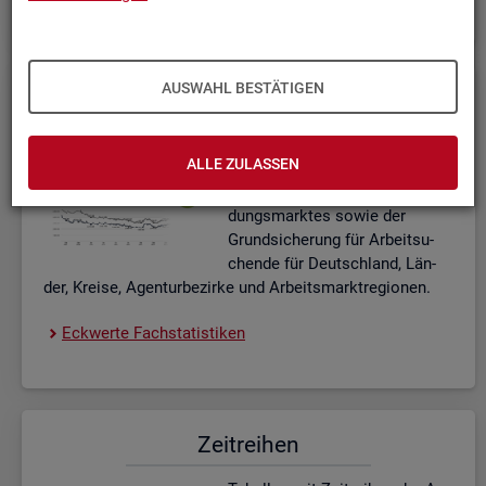
AUSWAHL BESTÄTIGEN
Eck­wer­te Fach­sta­tis­ti­ken
In­ter­ak­ti­ve Dia­gram­me und Ta­
ALLE ZULASSEN
bel­len zu den ak­tu­el­len Eck­
wer­ten des Ar­beits- und Aus­bil­
dungs­mark­tes sowie der
Grund­si­che­rung für Ar­beit­su­
chen­de für Deutsch­land, Län­
der, Krei­se, Agen­tur­be­zir­ke und Ar­beits­markt­re­gio­nen.
Eck­wer­te Fach­sta­tis­ti­ken
Zeit­rei­hen