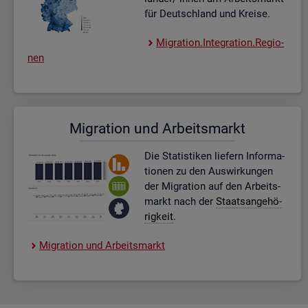
für Deutsch­land und Krei­se.
Mi­gra­ti­on.In­te­gra­ti­on.Re­gio­
nen
Mi­gra­ti­on und Ar­beits­markt
Die Sta­tis­ti­ken lie­fern In­for­ma­
tio­nen zu den Aus­wir­kun­gen
der Mi­gra­ti­on auf den Ar­beits­
markt nach der
Staats­an­ge­hö­
rig­keit
.
Mi­gra­ti­on und Ar­beits­markt