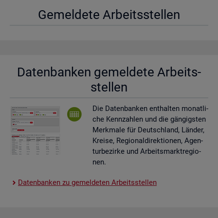
Ge­mel­de­te Ar­beits­stel­len
Da­ten­ban­ken ge­mel­de­te Ar­beits­
stel­len
Die Da­ten­ban­ken ent­hal­ten mo­nat­li­
che Kenn­zah­len und die gän­gigs­ten
Merk­ma­le für Deutsch­land, Län­der,
Krei­se, Re­gio­nal­di­rek­tio­nen, Agen­
tur­be­zir­ke und Ar­beits­markt­re­gio­
nen.
Da­ten­ban­ken zu ge­mel­de­ten Ar­beits­stel­len