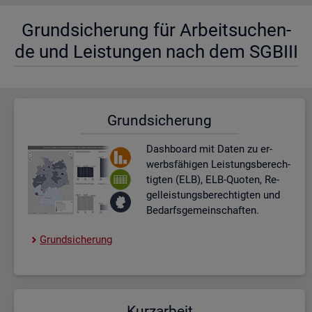
Grund­si­che­rung für Ar­beit­su­chen­
de und Leis­tun­gen nach dem SGBIII
Grund­si­che­rung
Dash­board
mit Daten zu er­
werbs­fä­hi­gen Leis­tungs­be­rech­
tig­ten (ELB), ELB-Quo­ten, Re­
gel­leis­tungs­be­rech­tig­ten und
Be­darfs­ge­mein­schaf­ten.
Grund­si­che­rung
Kurz­ar­beit