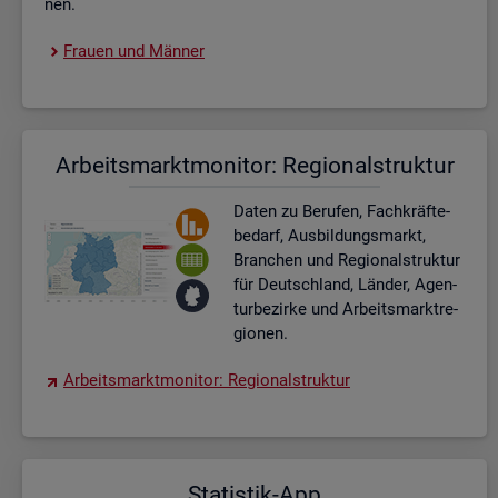
nen.
Frau­en und Män­ner
Ar­beits­markt­mo­ni­tor: Re­gio­nal­struk­tur
Daten zu Be­ru­fen, Fach­kräf­te­
be­darf, Aus­bil­dungs­markt,
Bran­chen und Re­gio­nal­struk­tur
für Deutsch­land, Län­der, Agen­
tur­be­zir­ke und Ar­beits­markt­re­
gio­nen.
Ar­beits­markt­mo­ni­tor: Re­gio­nal­struk­tur
Sta­tis­tik-App