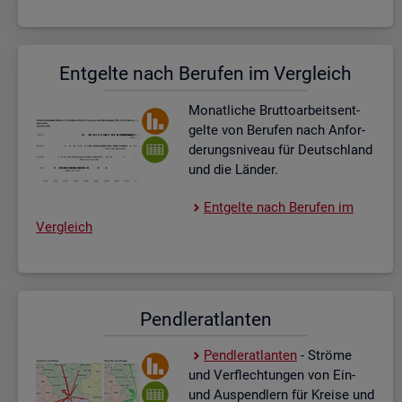
Ent­gel­te nach Be­ru­fen im Ver­gleich
Mo­nat­li­che Brut­to­ar­beits­ent­
gel­te von Be­ru­fen nach An­for­
de­rungs­ni­veau für Deutsch­land
und die Län­der.
Ent­gel­te nach Be­ru­fen im
Ver­gleich
Pend­ler­at­lan­ten
Pend­ler­at­lan­ten
- Strö­me
und Ver­flech­tun­gen von Ein-
und Aus­pend­lern für Krei­se und