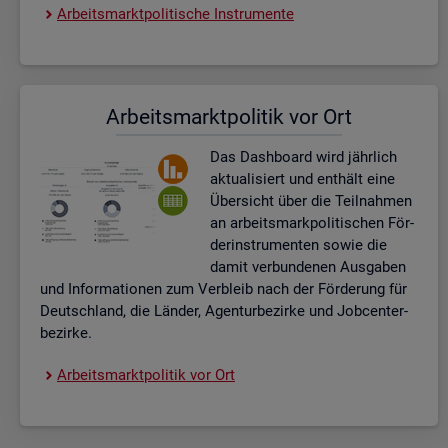
Ar­beits­markt­po­li­ti­sche In­stru­men­te
Ar­beits­markt­po­li­tik vor Ort
Das Da­sh­board wird jähr­lich
ak­tua­li­siert und ent­hält eine
Über­sicht über die Teil­nah­men
an ar­beits­mark­po­li­ti­schen För­
der­instru­men­ten sowie die
damit ver­bun­de­nen Aus­ga­ben
und In­for­ma­tio­nen zum Ver­bleib nach der För­de­rung für
Deutsch­land, die Län­der, Agen­tur­be­zir­ke und Job­cent­er­
be­zir­ke.
Ar­beits­markt­po­li­tik vor Ort