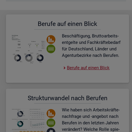
Be­ru­fe auf einen Blick
Be­schäf­ti­gung, Brut­to­ar­beits­
ent­gel­te und Fach­kräf­te­be­darf
für Deutsch­land, Län­der und
Agen­tur­be­zir­ke nach Be­ru­fen.
Be­ru­fe auf einen Blick
Struk­tur­wan­del nach Be­ru­fen
Wie haben sich Ar­beits­kräf­te­
nach­fra­ge und -an­ge­bot nach
Be­ru­fen in den letz­ten Jah­ren
ver­än­dert? Wel­che Rolle spie­