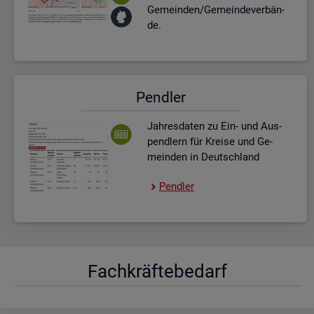
Ge­mein­den/Ge­mein­de­ver­bän­
de.
Pend­ler
Jah­res­da­ten zu Ein- und Aus­
pend­lern für Krei­se und Ge­
mein­den in Deutsch­land
Pend­ler
Fach­kräf­te­be­darf