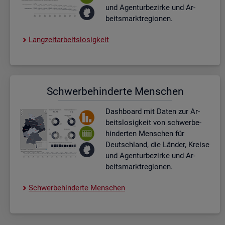
und Agen­tur­be­zir­ke und Ar­
beits­markt­re­gio­nen.
Lang­zeit­ar­beits­lo­sig­keit
Schwer­be­hin­der­te Men­schen
Dash­board
mit Daten zur Ar­
beits­lo­sig­keit von schwer­be­
hin­der­ten Men­schen für
Deutsch­land, die Län­der, Krei­se
und Agen­tur­be­zir­ke und Ar­
beits­markt­re­gio­nen.
Schwer­be­hin­der­te Men­schen