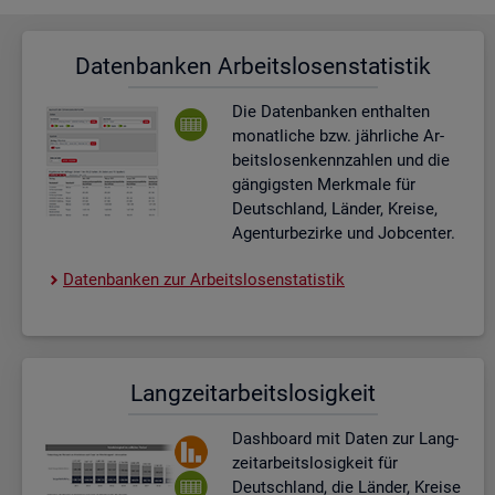
Da­ten­ban­ken Ar­beits­lo­sen­sta­tis­tik
Die Da­ten­ban­ken ent­hal­ten
mo­nat­li­che bzw. jähr­li­che Ar­
beits­lo­sen­kenn­zah­len und die
gän­gigs­ten Merk­ma­le für
Deutsch­land, Län­der, Krei­se,
Agen­tur­be­zir­ke und Job­cen­ter.
Da­ten­ban­ken zur Ar­beits­lo­sen­sta­tis­tik
Lang­zeit­ar­beits­lo­sig­keit
Dash­board
mit Daten zur Lang­
zeit­ar­beits­lo­sig­keit für
Deutsch­land, die Län­der, Krei­se