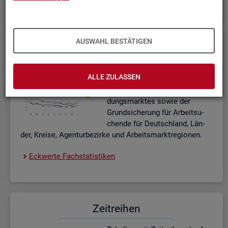
AUSWAHL BESTÄTIGEN
Eck­wer­te Fach­sta­tis­ti­ken
In­ter­ak­ti­ve Dia­gram­me und Ta­
ALLE ZULASSEN
bel­len zu den ak­tu­el­len Eck­
wer­ten des Ar­beits- und Aus­bil­
dungs­mark­tes sowie der
Grund­si­che­rung für Ar­beit­su­
chen­de für Deutsch­land, Län­
der, Krei­se, Agen­tur­be­zir­ke und Ar­beits­markt­re­gio­nen.
Eck­wer­te Fach­sta­tis­ti­ken
Zeit­rei­hen