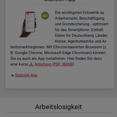
Die wich­tigs­ten Eck­wer­te zu
Ar­beits­markt, Be­schäf­ti­gung
und Grund­si­che­rung - op­ti­miert
für das Smart­pho­ne. Ent­hält
Daten für Deutsch­land, Län­der,
Krei­se, Agen­tur­be­zir­ke und Ar­
beits­markt­re­gio­nen. Mit Chro­me-ba­sier­ten Brow­sern (z.
B. Goog­le Chro­me, Mi­cro­soft Edge Chro­mi­um) kön­nen
Sie es auch als App in­stal­lie­ren. Hier fin­den Sie dazu
eine kurze
An­lei­tung (PDF, 360KB)
.
Sta­tis­tik-App
Ar­beits­lo­sig­keit