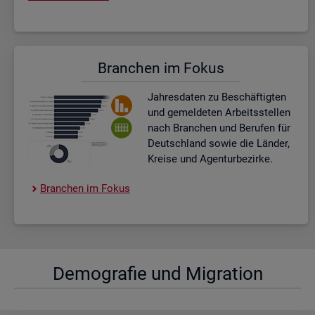
Bran­chen im Fokus
Jah­res­da­ten zu Be­schäf­tig­ten
und ge­mel­de­ten Ar­beits­stel­len
nach Bran­chen und Be­ru­fen für
Deutsch­land sowie die Län­der,
Krei­se und Agen­tur­be­zir­ke.
Bran­chen im Fokus
De­mo­gra­fie und Mi­gra­ti­on