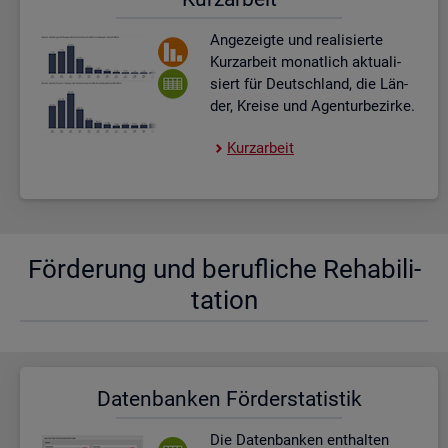
An­ge­zeig­te und rea­li­sier­te
Kurz­ar­beit mo­nat­lich ak­tua­li­
siert für Deutsch­land, die Län­
der, Krei­se und Agen­tur­be­zir­ke.
Kurz­ar­beit
För­de­rung und be­ruf­li­che Re­ha­bi­li­
ta­ti­on
Da­ten­ban­ken För­der­sta­tis­tik
Die Da­ten­ban­ken ent­hal­ten