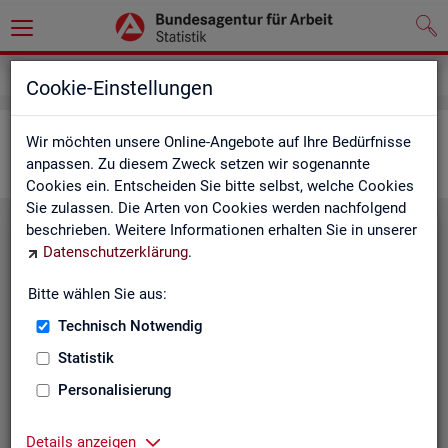
Statistiken
Interaktive Statistiken
Cookie-Einstellungen
Ar­beits­markt im Über­blick
Wir möchten unsere Online-Angebote auf Ihre Bedürfnisse
anpassen. Zu diesem Zweck setzen wir sogenannte
Cookies ein. Entscheiden Sie bitte selbst, welche Cookies
Sie zulassen. Die Arten von Cookies werden nachfolgend
beschrieben. Weitere Informationen erhalten Sie in unserer
Eck­wer­te Ar­beits­markt
Datenschutzerklärung
.
Mo­nats­ak­tu­el­le Daten zu Ar­
Bitte wählen Sie aus:
beits­lo­sig­keit,
Ar­beits­stel­len
,
Technisch Notwendig
Be­schäf­ti­gung und Grund­si­che­
rung für Deutsch­land, Län­der,
Statistik
Krei­se, Agen­tur­be­zir­ke und Ar­
Personalisierung
beits­markt­re­gio­nen.
Eck­wer­te Ar­beits­markt
Details anzeigen