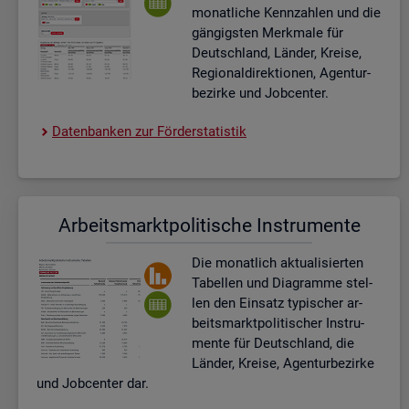
mo­nat­li­che Kenn­zah­len und die
gän­gigs­ten Merk­ma­le für
Deutsch­land, Län­der, Krei­se,
Re­gio­nal­di­rek­tio­nen, Agen­tur­
be­zir­ke und Job­cen­ter.
Da­ten­ban­ken zur För­der­sta­tis­tik
Ar­beits­markt­po­li­ti­sche In­stru­men­te
Die mo­nat­lich ak­tua­li­sier­ten
Ta­bel­len und Dia­gram­me stel­
len den Ein­satz ty­pi­scher ar­
beits­markt­po­li­ti­scher In­stru­
men­te für Deutsch­land, die
Län­der, Krei­se, Agen­tur­be­zir­ke
und Job­cen­ter dar.