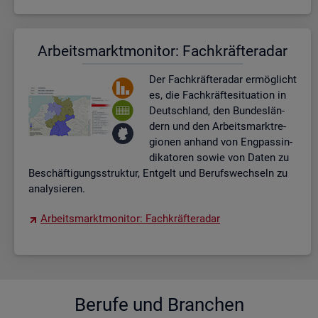
Ar­beits­markt­mo­ni­tor: Fach­kräf­te­ra­dar
Der Fach­kräf­te­ra­dar er­mög­licht
es, die Fach­kräf­te­si­tua­ti­on in
Deutsch­land, den Bun­des­län­
dern und den Ar­beits­markt­re­
gio­nen an­hand von Eng­pas­sin­
di­ka­to­ren sowie von Daten zu
Be­schäf­ti­gungs­struk­tur, Ent­gelt und Be­rufs­wech­seln zu
ana­ly­sie­ren.
Ar­beits­markt­mo­ni­tor: Fach­kräf­te­ra­dar
Be­ru­fe und Bran­chen