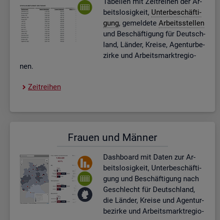
Ta­bel­len mit Zeit­rei­hen der Ar­
beits­lo­sig­keit,
Un­ter­be­schäf­ti­
gung
, ge­mel­de­te
Ar­beits­stel­len
und Be­schäf­ti­gung für Deutsch­
land, Län­der, Krei­se, Agen­tur­be­
zir­ke und Ar­beits­markt­re­gio­
nen.
Zeit­rei­hen
Frau­en und Män­ner
Dash­board
mit Daten zur Ar­
beits­lo­sig­keit, Un­ter­be­schäf­ti­
gung und Be­schäf­ti­gung nach
Ge­schlecht für Deutsch­land,
die Län­der, Krei­se und Agen­tur­
be­zir­ke und Ar­beits­markt­re­gio­