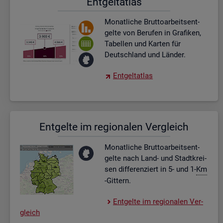
Ent­gel­t­at­las
Mo­nat­li­che Brut­to­ar­beits­ent­
gel­te von Be­ru­fen in Gra­fi­ken,
Ta­bel­len und Kar­ten für
Deutsch­land und Län­der.
Ent­gel­t­at­las
Ent­gel­te im re­gio­na­len Ver­gleich
Mo­nat­li­che Brut­to­ar­beits­ent­
gel­te nach Land- und Stadt­krei­
sen dif­fe­ren­ziert in 5- und 1-
Km
-Git­tern.
Ent­gel­te im re­gio­na­len Ver­
gleich