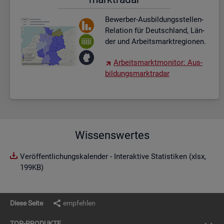
Be­wer­ber-Aus­bil­dungs­stel­len-
Re­la­ti­on für Deutsch­land, Län­
der und Ar­beits­markt­re­gio­nen.
Ar­beits­markt­mo­ni­tor: Aus­
bil­dungs­markt­ra­dar
Wissenswertes
Veröffentlichungskalender - Interaktive Statistiken (xlsx,
199KB)
Diese Seite
empfehlen
TOP-PRO­DUK­TE