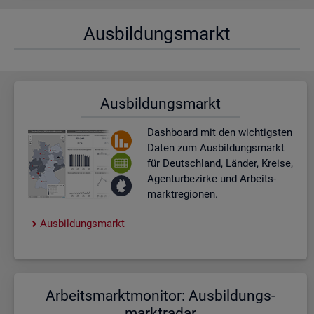
Aus­bil­dungs­markt
Aus­bil­dungs­markt
Dash­board
mit den wich­tigs­ten
Daten zum Aus­bil­dungs­markt
für Deutsch­land, Län­der, Krei­se,
Agen­tur­be­zir­ke und Ar­beits­
markt­re­gio­nen.
Aus­bil­dungs­markt
Ar­beits­markt­mo­ni­tor: Aus­bil­dungs­
markt­ra­dar