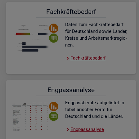
Fach­kräf­te­be­darf
Daten zum Fach­kräf­te­be­darf
für Deutsch­land sowie Län­der,
Krei­se und Ar­beits­markt­re­gio­
nen.
Fach­kräf­te­be­darf
Eng­pass­ana­ly­se
Eng­pass­be­ru­fe auf­ge­lis­tet in
ta­bel­la­ri­scher Form für
Deutsch­land und die Län­der.
Eng­pass­ana­ly­se