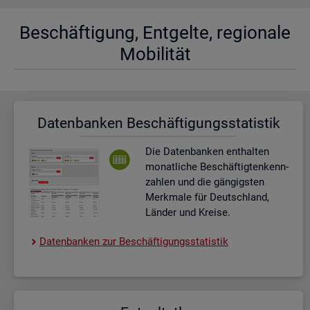
Be­schäf­ti­gung, Ent­gel­te, re­gio­na­le
Mo­bi­li­tät
Da­ten­ban­ken Be­schäf­ti­gungs­sta­tis­tik
Die Da­ten­ban­ken ent­hal­ten
mo­nat­li­che Be­schäf­tig­ten­kenn­
zah­len und die gän­gigs­ten
Merk­ma­le für Deutsch­land,
Län­der und Krei­se.
Da­ten­ban­ken zur Be­schäf­ti­gungs­sta­tis­tik