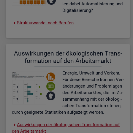
len dabei Au­to­ma­ti­sie­rung und
Di­gi­ta­li­sie­rung?
Struk­tur­wan­del nach Be­ru­fen
Aus­wir­kun­gen der öko­lo­gi­schen Trans­
for­ma­ti­on auf den Ar­beits­markt
En­er­gie, Um­welt und Ver­kehr.
Für diese Be­rei­che kön­nen Ver­
än­de­run­gen und Pro­blem­la­gen
des Ar­beits­mark­tes, die im Zu­
sam­men­hang mit der öko­lo­gi­
schen Trans­for­ma­ti­on ste­hen,
durch ge­eig­ne­te Sta­tis­ti­ken auf­ge­zeigt wer­den.
Aus­wir­kun­gen der öko­lo­gi­schen Trans­for­ma­ti­on auf
den Ar­beits­markt