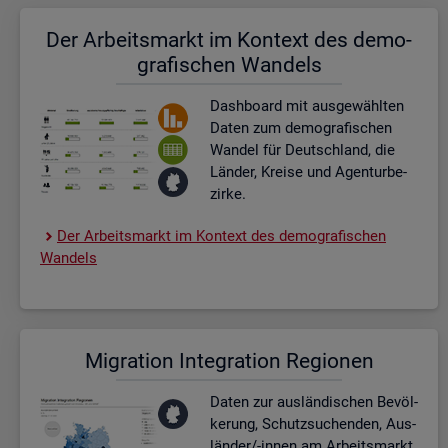
Der Ar­beits­markt im Kon­text des de­mo­
gra­fi­schen Wan­dels
Dash­board
mit aus­ge­wähl­ten
Daten zum de­mo­gra­fi­schen
Wan­del für Deutsch­land, die
Län­der, Krei­se und Agen­tur­be­
zir­ke.
Der Ar­beits­markt im Kon­text des de­mo­gra­fi­schen
Wan­dels
Mi­gra­ti­on In­te­gra­ti­on Re­gio­nen
Daten zur aus­län­di­schen Be­völ­
ke­rung, Schutz­su­chen­den, Aus­
län­der/-innen am Ar­beits­markt