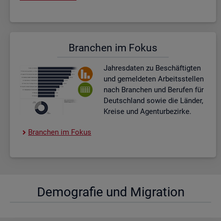
Bran­chen im Fokus
Jah­res­da­ten zu Be­schäf­tig­ten
und ge­mel­de­ten Ar­beits­stel­len
nach Bran­chen und Be­ru­fen für
Deutsch­land sowie die Län­der,
Krei­se und Agen­tur­be­zir­ke.
Bran­chen im Fokus
De­mo­gra­fie und Mi­gra­ti­on