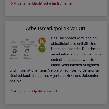
Ar­beits­markt­po­li­ti­sche In­stru­men­te
Ar­beits­markt­po­li­tik vor Ort
Das Da­sh­board wird jähr­lich
ak­tua­li­siert und ent­hält eine
Über­sicht über die Teil­nah­men
an ar­beits­mark­po­li­ti­schen För­
der­instru­men­ten sowie die
damit ver­bun­de­nen Aus­ga­ben
und In­for­ma­tio­nen zum Ver­bleib nach der För­de­rung für
Deutsch­land, die Län­der, Agen­tur­be­zir­ke und Job­cent­er­
be­zir­ke.
Ar­beits­markt­po­li­tik vor Ort