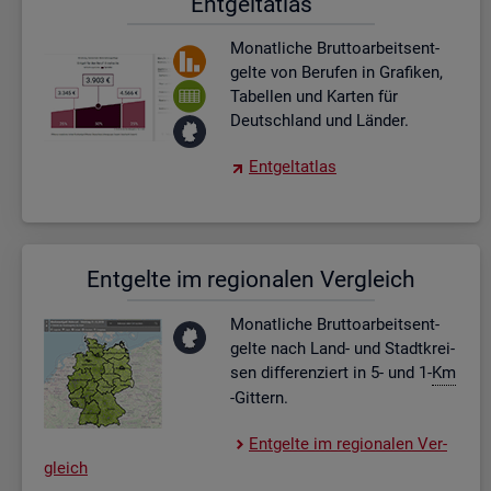
Ent­gel­t­at­las
Mo­nat­li­che Brut­to­ar­beits­ent­
gel­te von Be­ru­fen in Gra­fi­ken,
Ta­bel­len und Kar­ten für
Deutsch­land und Län­der.
Ent­gel­t­at­las
Ent­gel­te im re­gio­na­len Ver­gleich
Mo­nat­li­che Brut­to­ar­beits­ent­
gel­te nach Land- und Stadt­krei­
sen dif­fe­ren­ziert in 5- und 1-
Km
-Git­tern.
Ent­gel­te im re­gio­na­len Ver­
gleich