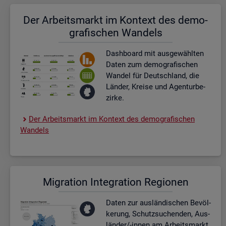
Der Ar­beits­markt im Kon­text des de­mo­
gra­fi­schen Wan­dels
Dash­board
mit aus­ge­wähl­ten
Daten zum de­mo­gra­fi­schen
Wan­del für Deutsch­land, die
Län­der, Krei­se und Agen­tur­be­
zir­ke.
Der Ar­beits­markt im Kon­text des de­mo­gra­fi­schen
Wan­dels
Mi­gra­ti­on In­te­gra­ti­on Re­gio­nen
Daten zur aus­län­di­schen Be­völ­
ke­rung, Schutz­su­chen­den, Aus­
län­der/-innen am Ar­beits­markt