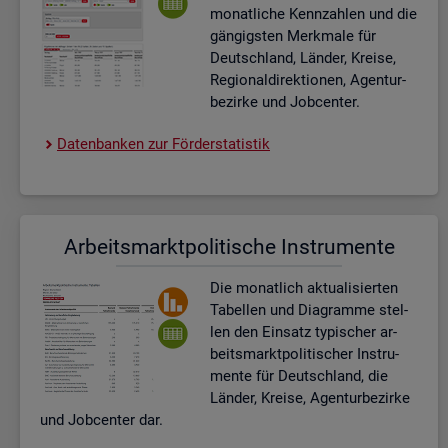
mo­nat­li­che Kenn­zah­len und die
gän­gigs­ten Merk­ma­le für
Deutsch­land, Län­der, Krei­se,
Re­gio­nal­di­rek­tio­nen, Agen­tur­
be­zir­ke und Job­cen­ter.
Da­ten­ban­ken zur För­der­sta­tis­tik
Ar­beits­markt­po­li­ti­sche In­stru­men­te
Die mo­nat­lich ak­tua­li­sier­ten
Ta­bel­len und Dia­gram­me stel­
len den Ein­satz ty­pi­scher ar­
beits­markt­po­li­ti­scher In­stru­
men­te für Deutsch­land, die
Län­der, Krei­se, Agen­tur­be­zir­ke
und Job­cen­ter dar.