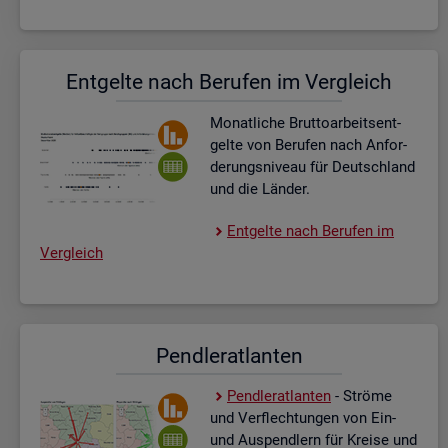
Ent­gel­te nach Be­ru­fen im Ver­gleich
Mo­nat­li­che Brut­to­ar­beits­ent­
gel­te von Be­ru­fen nach An­for­
de­rungs­ni­veau für Deutsch­land
und die Län­der.
Ent­gel­te nach Be­ru­fen im
Ver­gleich
Pend­ler­at­lan­ten
Pend­ler­at­lan­ten
- Strö­me
und Ver­flech­tun­gen von Ein-
und Aus­pend­lern für Krei­se und