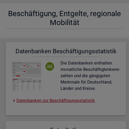
Be­schäf­ti­gung, Ent­gel­te, re­gio­na­le
Mo­bi­li­tät
Da­ten­ban­ken Be­schäf­ti­gungs­sta­tis­tik
Die Da­ten­ban­ken ent­hal­ten
mo­nat­li­che Be­schäf­tig­ten­kenn­
zah­len und die gän­gigs­ten
Merk­ma­le für Deutsch­land,
Län­der und Krei­se.
Da­ten­ban­ken zur Be­schäf­ti­gungs­sta­tis­tik