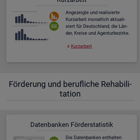
An­ge­zeig­te und rea­li­sier­te
Kurz­ar­beit mo­nat­lich ak­tua­li­
siert für Deutsch­land, die Län­
der, Krei­se und Agen­tur­be­zir­ke.
Kurz­ar­beit
För­de­rung und be­ruf­li­che Re­ha­bi­li­
ta­ti­on
Da­ten­ban­ken För­der­sta­tis­tik
Die Da­ten­ban­ken ent­hal­ten