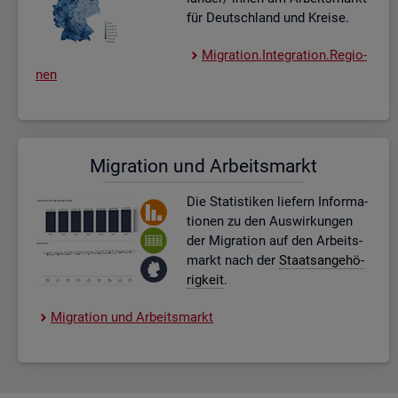
für Deutsch­land und Krei­se.
Mi­gra­ti­on.In­te­gra­ti­on.Re­gio­
nen
Mi­gra­ti­on und Ar­beits­markt
Die Sta­tis­ti­ken lie­fern In­for­ma­
tio­nen zu den Aus­wir­kun­gen
der Mi­gra­ti­on auf den Ar­beits­
markt nach der
Staats­an­ge­hö­
rig­keit
.
Mi­gra­ti­on und Ar­beits­markt