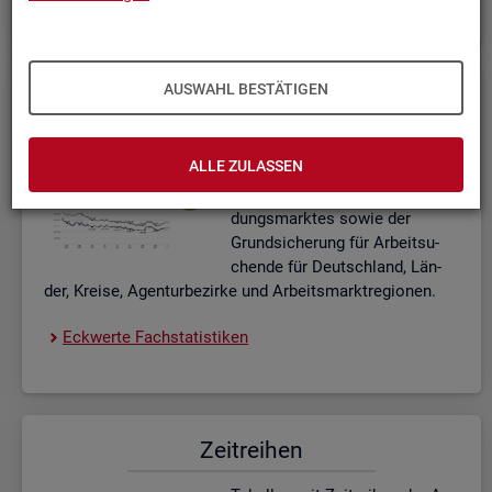
AUSWAHL BESTÄTIGEN
Eck­wer­te Fach­sta­tis­ti­ken
In­ter­ak­ti­ve Dia­gram­me und Ta­
ALLE ZULASSEN
bel­len zu den ak­tu­el­len Eck­
wer­ten des Ar­beits- und Aus­bil­
dungs­mark­tes sowie der
Grund­si­che­rung für Ar­beit­su­
chen­de für Deutsch­land, Län­
der, Krei­se, Agen­tur­be­zir­ke und Ar­beits­markt­re­gio­nen.
Eck­wer­te Fach­sta­tis­ti­ken
Zeit­rei­hen