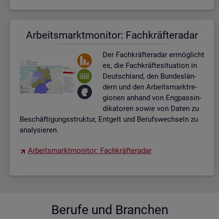
Ar­beits­markt­mo­ni­tor: Fach­kräf­te­ra­dar
Der Fach­kräf­te­ra­dar er­mög­licht
es, die Fach­kräf­te­si­tua­ti­on in
Deutsch­land, den Bun­des­län­
dern und den Ar­beits­markt­re­
gio­nen an­hand von Eng­pas­sin­
di­ka­to­ren sowie von Daten zu
Be­schäf­ti­gungs­struk­tur, Ent­gelt und Be­rufs­wech­seln zu
ana­ly­sie­ren.
Ar­beits­markt­mo­ni­tor: Fach­kräf­te­ra­dar
Be­ru­fe und Bran­chen