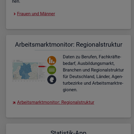
nen.
Frau­en und Män­ner
Ar­beits­markt­mo­ni­tor: Re­gio­nal­struk­tur
Daten zu Be­ru­fen, Fach­kräf­te­
be­darf, Aus­bil­dungs­markt,
Bran­chen und Re­gio­nal­struk­tur
für Deutsch­land, Län­der, Agen­
tur­be­zir­ke und Ar­beits­markt­re­
gio­nen.
Ar­beits­markt­mo­ni­tor: Re­gio­nal­struk­tur
Sta­tis­tik-App