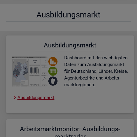
Aus­bil­dungs­markt
Aus­bil­dungs­markt
Dash­board
mit den wich­tigs­ten
Daten zum Aus­bil­dungs­markt
für Deutsch­land, Län­der, Krei­se,
Agen­tur­be­zir­ke und Ar­beits­
markt­re­gio­nen.
Aus­bil­dungs­markt
Ar­beits­markt­mo­ni­tor: Aus­bil­dungs­
markt­ra­dar