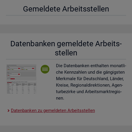
Ge­mel­de­te Ar­beits­stel­len
Da­ten­ban­ken ge­mel­de­te Ar­beits­
stel­len
Die Da­ten­ban­ken ent­hal­ten mo­nat­li­
che Kenn­zah­len und die gän­gigs­ten
Merk­ma­le für Deutsch­land, Län­der,
Krei­se, Re­gio­nal­di­rek­tio­nen, Agen­
tur­be­zir­ke und Ar­beits­markt­re­gio­
nen.
Da­ten­ban­ken zu ge­mel­de­ten Ar­beits­stel­len