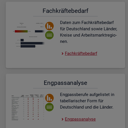
Fach­kräf­te­be­darf
Daten zum Fach­kräf­te­be­darf
für Deutsch­land sowie Län­der,
Krei­se und Ar­beits­markt­re­gio­
nen.
Fach­kräf­te­be­darf
Eng­pass­ana­ly­se
Eng­pass­be­ru­fe auf­ge­lis­tet in
ta­bel­la­ri­scher Form für
Deutsch­land und die Län­der.
Eng­pass­ana­ly­se