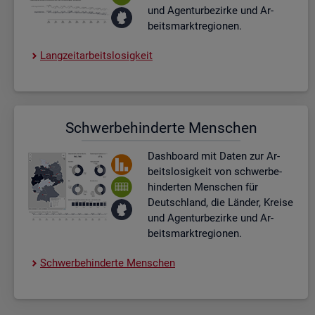
und Agen­tur­be­zir­ke und Ar­
beits­markt­re­gio­nen.
Lang­zeit­ar­beits­lo­sig­keit
Schwer­be­hin­der­te Men­schen
Dash­board
mit Daten zur Ar­
beits­lo­sig­keit von schwer­be­
hin­der­ten Men­schen für
Deutsch­land, die Län­der, Krei­se
und Agen­tur­be­zir­ke und Ar­
beits­markt­re­gio­nen.
Schwer­be­hin­der­te Men­schen