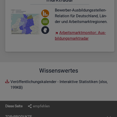
Be­wer­ber-Aus­bil­dungs­stel­len-
Re­la­ti­on für Deutsch­land, Län­
der und Ar­beits­markt­re­gio­nen.
Ar­beits­markt­mo­ni­tor: Aus­
bil­dungs­markt­ra­dar
Wissenswertes
Veröffentlichungskalender - Interaktive Statistiken (xlsx,
199KB)
Diese Seite
empfehlen
TOP-PRO­DUK­TE