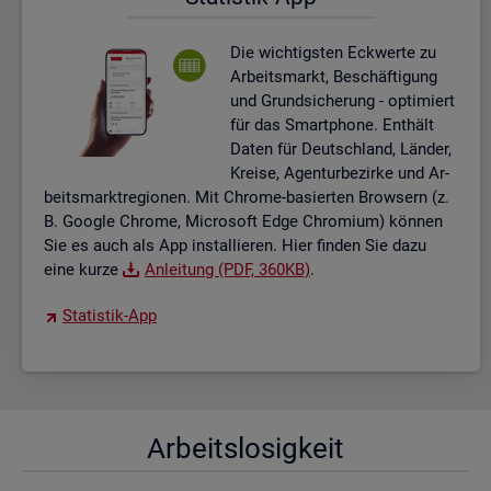
Die wich­tigs­ten Eck­wer­te zu
Ar­beits­markt, Be­schäf­ti­gung
und Grund­si­che­rung - op­ti­miert
für das Smart­pho­ne. Ent­hält
Daten für Deutsch­land, Län­der,
Krei­se, Agen­tur­be­zir­ke und Ar­
beits­markt­re­gio­nen. Mit Chro­me-ba­sier­ten Brow­sern (z.
B. Goog­le Chro­me, Mi­cro­soft Edge Chro­mi­um) kön­nen
Sie es auch als App in­stal­lie­ren. Hier fin­den Sie dazu
eine kurze
An­lei­tung (PDF, 360KB)
.
Sta­tis­tik-App
Ar­beits­lo­sig­keit