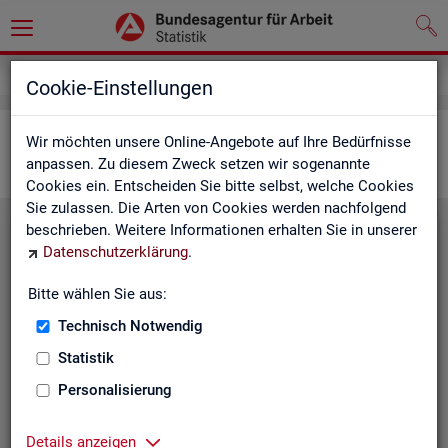
Statistiken
Interaktive Statistiken
Cookie-Einstellungen
Ar­beits­markt im Über­blick
Wir möchten unsere Online-Angebote auf Ihre Bedürfnisse
anpassen. Zu diesem Zweck setzen wir sogenannte
Cookies ein. Entscheiden Sie bitte selbst, welche Cookies
Sie zulassen. Die Arten von Cookies werden nachfolgend
beschrieben. Weitere Informationen erhalten Sie in unserer
Eck­wer­te Ar­beits­markt
Datenschutzerklärung
.
Mo­nats­ak­tu­el­le Daten zu Ar­
Bitte wählen Sie aus:
beits­lo­sig­keit,
Ar­beits­stel­len
,
Technisch Notwendig
Be­schäf­ti­gung und Grund­si­che­
rung für Deutsch­land, Län­der,
Statistik
Krei­se, Agen­tur­be­zir­ke und Ar­
Personalisierung
beits­markt­re­gio­nen.
Eck­wer­te Ar­beits­markt
Details anzeigen