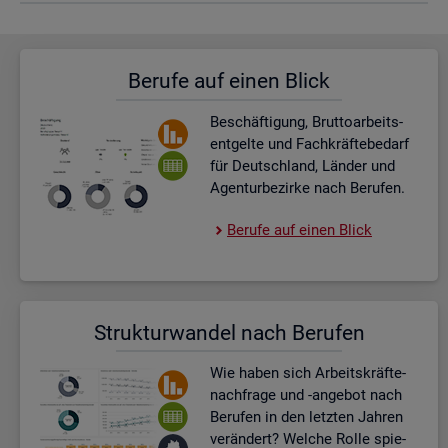
Be­ru­fe auf einen Blick
Be­schäf­ti­gung, Brut­to­ar­beits­
ent­gel­te und Fach­kräf­te­be­darf
für Deutsch­land, Län­der und
Agen­tur­be­zir­ke nach Be­ru­fen.
Be­ru­fe auf einen Blick
Struk­tur­wan­del nach Be­ru­fen
Wie haben sich Ar­beits­kräf­te­
nach­fra­ge und -an­ge­bot nach
Be­ru­fen in den letz­ten Jah­ren
ver­än­dert? Wel­che Rolle spie­