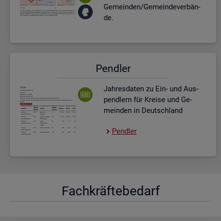
Ge­mein­den/Ge­mein­de­ver­bän­
de.
Pend­ler
Jah­res­da­ten zu Ein- und Aus­
pend­lern für Krei­se und Ge­
mein­den in Deutsch­land
Pend­ler
Fach­kräf­te­be­darf