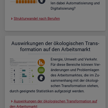
len dabei Au­to­ma­ti­sie­rung und
Di­gi­ta­li­sie­rung?
Struk­tur­wan­del nach Be­ru­fen
Aus­wir­kun­gen der öko­lo­gi­schen Trans­
for­ma­ti­on auf den Ar­beits­markt
En­er­gie, Um­welt und Ver­kehr.
Für diese Be­rei­che kön­nen Ver­
än­de­run­gen und Pro­blem­la­gen
des Ar­beits­mark­tes, die im Zu­
sam­men­hang mit der öko­lo­gi­
schen Trans­for­ma­ti­on ste­hen,
durch ge­eig­ne­te Sta­tis­ti­ken auf­ge­zeigt wer­den.
Aus­wir­kun­gen der öko­lo­gi­schen Trans­for­ma­ti­on auf
den Ar­beits­markt