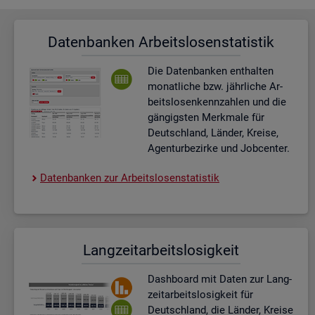
Da­ten­ban­ken Ar­beits­lo­sen­sta­tis­tik
Die Da­ten­ban­ken ent­hal­ten
mo­nat­li­che bzw. jähr­li­che Ar­
beits­lo­sen­kenn­zah­len und die
gän­gigs­ten Merk­ma­le für
Deutsch­land, Län­der, Krei­se,
Agen­tur­be­zir­ke und Job­cen­ter.
Da­ten­ban­ken zur Ar­beits­lo­sen­sta­tis­tik
Lang­zeit­ar­beits­lo­sig­keit
Dash­board
mit Daten zur Lang­
zeit­ar­beits­lo­sig­keit für
Deutsch­land, die Län­der, Krei­se