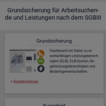
Grund­si­che­rung für Ar­beit­su­chen­
de und Leis­tun­gen nach dem SGBIII
Grund­si­che­rung
Dash­board
mit Daten zu er­
werbs­fä­hi­gen Leis­tungs­be­rech­
tig­ten (ELB), ELB-Quo­ten, Re­
gel­leis­tungs­be­rech­tig­ten und
Be­darfs­ge­mein­schaf­ten.
Grund­si­che­rung
Kurz­ar­beit