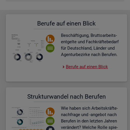
Be­ru­fe auf einen Blick
Be­schäf­ti­gung, Brut­to­ar­beits­
ent­gel­te und Fach­kräf­te­be­darf
für Deutsch­land, Län­der und
Agen­tur­be­zir­ke nach Be­ru­fen.
Be­ru­fe auf einen Blick
Struk­tur­wan­del nach Be­ru­fen
Wie haben sich Ar­beits­kräf­te­
nach­fra­ge und -an­ge­bot nach
Be­ru­fen in den letz­ten Jah­ren
ver­än­dert? Wel­che Rolle spie­