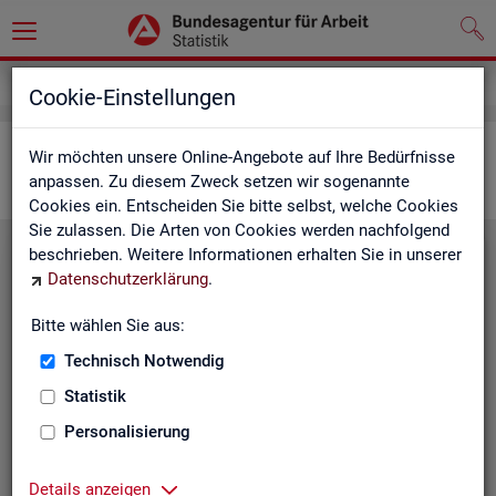
Statistiken
Interaktive Statistiken
Cookie-Einstellungen
Ar­beits­markt im Über­blick
Wir möchten unsere Online-Angebote auf Ihre Bedürfnisse
anpassen. Zu diesem Zweck setzen wir sogenannte
Cookies ein. Entscheiden Sie bitte selbst, welche Cookies
Sie zulassen. Die Arten von Cookies werden nachfolgend
beschrieben. Weitere Informationen erhalten Sie in unserer
Eck­wer­te Ar­beits­markt
Datenschutzerklärung
.
Mo­nats­ak­tu­el­le Daten zu Ar­
Bitte wählen Sie aus:
beits­lo­sig­keit,
Ar­beits­stel­len
,
Technisch Notwendig
Be­schäf­ti­gung und Grund­si­che­
rung für Deutsch­land, Län­der,
Statistik
Krei­se, Agen­tur­be­zir­ke und Ar­
Personalisierung
beits­markt­re­gio­nen.
Eck­wer­te Ar­beits­markt
Details anzeigen