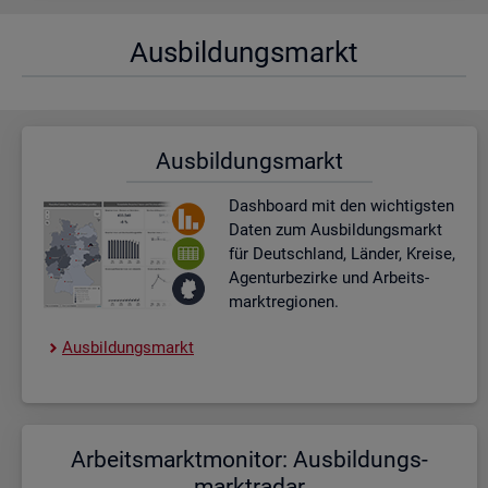
Aus­bil­dungs­markt
Aus­bil­dungs­markt
Dash­board
mit den wich­tigs­ten
Daten zum Aus­bil­dungs­markt
für Deutsch­land, Län­der, Krei­se,
Agen­tur­be­zir­ke und Ar­beits­
markt­re­gio­nen.
Aus­bil­dungs­markt
Ar­beits­markt­mo­ni­tor: Aus­bil­dungs­
markt­ra­dar