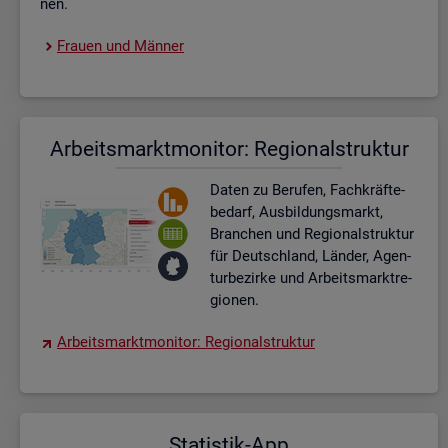
nen.
Frau­en und Män­ner
Ar­beits­markt­mo­ni­tor: Re­gio­nal­struk­tur
Daten zu Be­ru­fen, Fach­kräf­te­
be­darf, Aus­bil­dungs­markt,
Bran­chen und Re­gio­nal­struk­tur
für Deutsch­land, Län­der, Agen­
tur­be­zir­ke und Ar­beits­markt­re­
gio­nen.
Ar­beits­markt­mo­ni­tor: Re­gio­nal­struk­tur
Sta­tis­tik-App