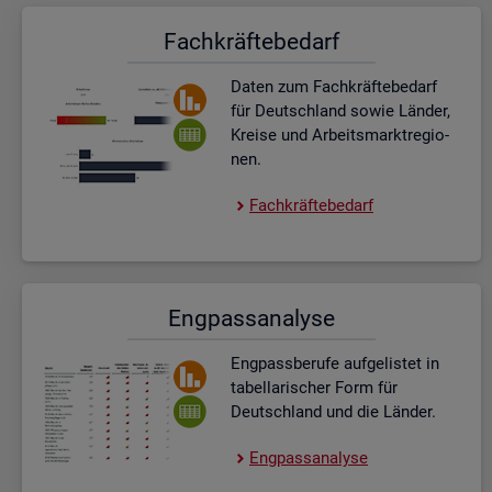
Fach­kräf­te­be­darf
Daten zum Fach­kräf­te­be­darf
für Deutsch­land sowie Län­der,
Krei­se und Ar­beits­markt­re­gio­
nen.
Fach­kräf­te­be­darf
Eng­pass­ana­ly­se
Eng­pass­be­ru­fe auf­ge­lis­tet in
ta­bel­la­ri­scher Form für
Deutsch­land und die Län­der.
Eng­pass­ana­ly­se