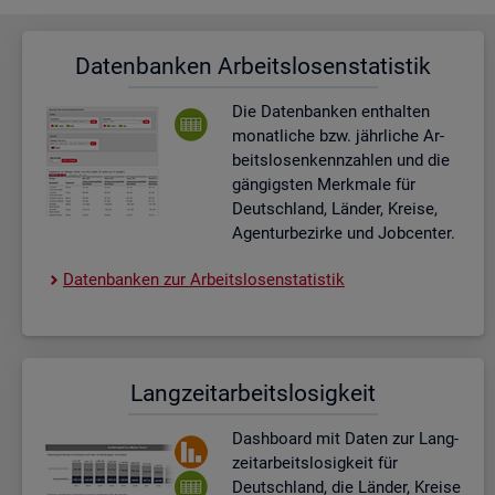
Da­ten­ban­ken Ar­beits­lo­sen­sta­tis­tik
Die Da­ten­ban­ken ent­hal­ten
mo­nat­li­che bzw. jähr­li­che Ar­
beits­lo­sen­kenn­zah­len und die
gän­gigs­ten Merk­ma­le für
Deutsch­land, Län­der, Krei­se,
Agen­tur­be­zir­ke und Job­cen­ter.
Da­ten­ban­ken zur Ar­beits­lo­sen­sta­tis­tik
Lang­zeit­ar­beits­lo­sig­keit
Dash­board
mit Daten zur Lang­
zeit­ar­beits­lo­sig­keit für
Deutsch­land, die Län­der, Krei­se