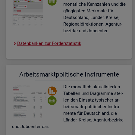
mo­nat­li­che Kenn­zah­len und die
gän­gigs­ten Merk­ma­le für
Deutsch­land, Län­der, Krei­se,
Re­gio­nal­di­rek­tio­nen, Agen­tur­
be­zir­ke und Job­cen­ter.
Da­ten­ban­ken zur För­der­sta­tis­tik
Ar­beits­markt­po­li­ti­sche In­stru­men­te
Die mo­nat­lich ak­tua­li­sier­ten
Ta­bel­len und Dia­gram­me stel­
len den Ein­satz ty­pi­scher ar­
beits­markt­po­li­ti­scher In­stru­
men­te für Deutsch­land, die
Län­der, Krei­se, Agen­tur­be­zir­ke
und Job­cen­ter dar.