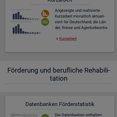
An­ge­zeig­te und rea­li­sier­te
Kurz­ar­beit mo­nat­lich ak­tua­li­
siert für Deutsch­land, die Län­
der, Krei­se und Agen­tur­be­zir­ke.
Kurz­ar­beit
För­de­rung und be­ruf­li­che Re­ha­bi­li­
ta­ti­on
Da­ten­ban­ken För­der­sta­tis­tik
Die Da­ten­ban­ken ent­hal­ten