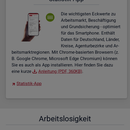
Die wich­tigs­ten Eck­wer­te zu
Ar­beits­markt, Be­schäf­ti­gung
und Grund­si­che­rung - op­ti­miert
für das Smart­pho­ne. Ent­hält
Daten für Deutsch­land, Län­der,
Krei­se, Agen­tur­be­zir­ke und Ar­
beits­markt­re­gio­nen. Mit Chro­me-ba­sier­ten Brow­sern (z.
B. Goog­le Chro­me, Mi­cro­soft Edge Chro­mi­um) kön­nen
Sie es auch als App in­stal­lie­ren. Hier fin­den Sie dazu
eine kurze
An­lei­tung (PDF, 360KB)
.
Sta­tis­tik-App
Ar­beits­lo­sig­keit