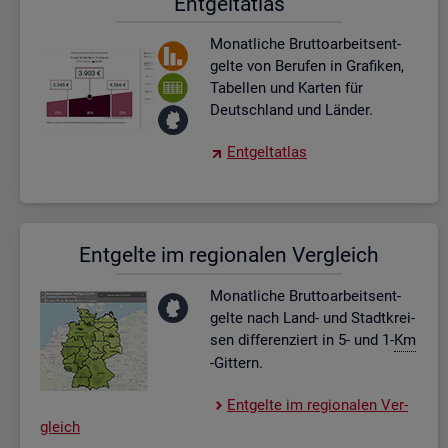
Ent­gel­t­at­las
Mo­nat­li­che Brut­to­ar­beits­ent­
gel­te von Be­ru­fen in Gra­fi­ken,
Ta­bel­len und Kar­ten für
Deutsch­land und Län­der.
Ent­gel­t­at­las
Ent­gel­te im re­gio­na­len Ver­gleich
Mo­nat­li­che Brut­to­ar­beits­ent­
gel­te nach Land- und Stadt­krei­
sen dif­fe­ren­ziert in 5- und 1-
Km
-Git­tern.
Ent­gel­te im re­gio­na­len Ver­
gleich