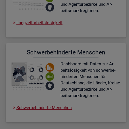
und Agen­tur­be­zir­ke und Ar­
beits­markt­re­gio­nen.
Lang­zeit­ar­beits­lo­sig­keit
Schwer­be­hin­der­te Men­schen
Dash­board
mit Daten zur Ar­
beits­lo­sig­keit von schwer­be­
hin­der­ten Men­schen für
Deutsch­land, die Län­der, Krei­se
und Agen­tur­be­zir­ke und Ar­
beits­markt­re­gio­nen.
Schwer­be­hin­der­te Men­schen