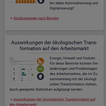
len dabei Au­to­ma­ti­sie­rung und
Di­gi­ta­li­sie­rung?
Struk­tur­wan­del nach Be­ru­fen
Aus­wir­kun­gen der öko­lo­gi­schen Trans­
for­ma­ti­on auf den Ar­beits­markt
En­er­gie, Um­welt und Ver­kehr.
Für diese Be­rei­che kön­nen Ver­
än­de­run­gen und Pro­blem­la­gen
des Ar­beits­mark­tes, die im Zu­
sam­men­hang mit der öko­lo­gi­
schen Trans­for­ma­ti­on ste­hen,
durch ge­eig­ne­te Sta­tis­ti­ken auf­ge­zeigt wer­den.
Aus­wir­kun­gen der öko­lo­gi­schen Trans­for­ma­ti­on auf
den Ar­beits­markt