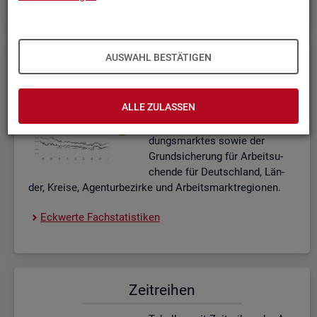
AUSWAHL BESTÄTIGEN
Eck­wer­te Fach­sta­tis­ti­ken
In­ter­ak­ti­ve Dia­gram­me und Ta­
ALLE ZULASSEN
bel­len zu den ak­tu­el­len Eck­
wer­ten des Ar­beits- und Aus­bil­
dungs­mark­tes sowie der
Grund­si­che­rung für Ar­beit­su­
chen­de für Deutsch­land, Län­
der, Krei­se, Agen­tur­be­zir­ke und Ar­beits­markt­re­gio­nen.
Eck­wer­te Fach­sta­tis­ti­ken
Zeit­rei­hen