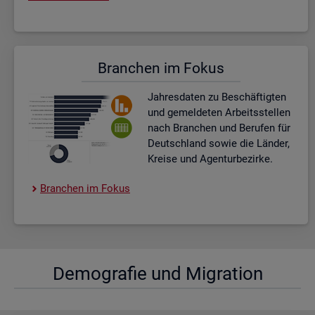
Bran­chen im Fokus
Jah­res­da­ten zu Be­schäf­tig­ten
und ge­mel­de­ten Ar­beits­stel­len
nach Bran­chen und Be­ru­fen für
Deutsch­land sowie die Län­der,
Krei­se und Agen­tur­be­zir­ke.
Bran­chen im Fokus
De­mo­gra­fie und Mi­gra­ti­on