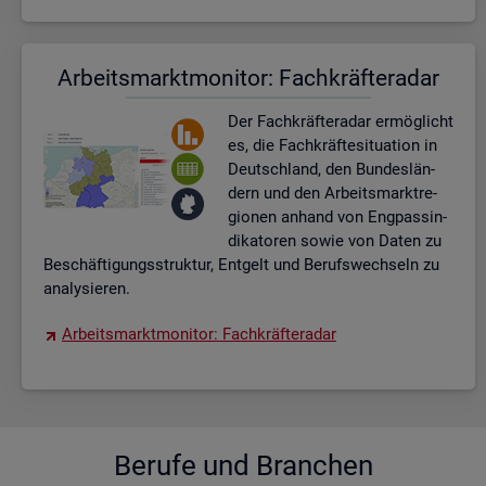
Ar­beits­markt­mo­ni­tor: Fach­kräf­te­ra­dar
Der Fach­kräf­te­ra­dar er­mög­licht
es, die Fach­kräf­te­si­tua­ti­on in
Deutsch­land, den Bun­des­län­
dern und den Ar­beits­markt­re­
gio­nen an­hand von Eng­pas­sin­
di­ka­to­ren sowie von Daten zu
Be­schäf­ti­gungs­struk­tur, Ent­gelt und Be­rufs­wech­seln zu
ana­ly­sie­ren.
Ar­beits­markt­mo­ni­tor: Fach­kräf­te­ra­dar
Be­ru­fe und Bran­chen