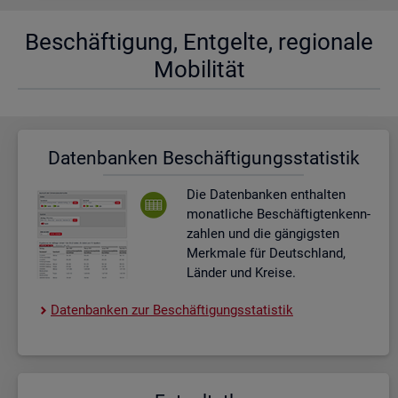
Be­schäf­ti­gung, Ent­gel­te, re­gio­na­le
Mo­bi­li­tät
Da­ten­ban­ken Be­schäf­ti­gungs­sta­tis­tik
Die Da­ten­ban­ken ent­hal­ten
mo­nat­li­che Be­schäf­tig­ten­kenn­
zah­len und die gän­gigs­ten
Merk­ma­le für Deutsch­land,
Län­der und Krei­se.
Da­ten­ban­ken zur Be­schäf­ti­gungs­sta­tis­tik