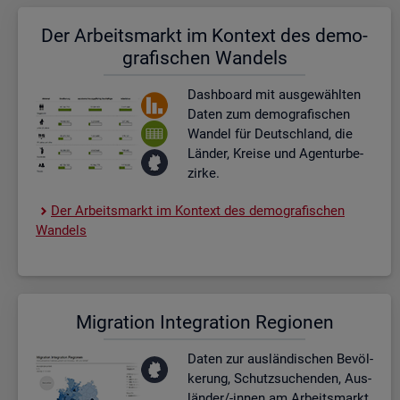
Der Ar­beits­markt im Kon­text des de­mo­
gra­fi­schen Wan­dels
Dash­board
mit aus­ge­wähl­ten
Daten zum de­mo­gra­fi­schen
Wan­del für Deutsch­land, die
Län­der, Krei­se und Agen­tur­be­
zir­ke.
Der Ar­beits­markt im Kon­text des de­mo­gra­fi­schen
Wan­dels
Mi­gra­ti­on In­te­gra­ti­on Re­gio­nen
Daten zur aus­län­di­schen Be­völ­
ke­rung, Schutz­su­chen­den, Aus­
län­der/-innen am Ar­beits­markt