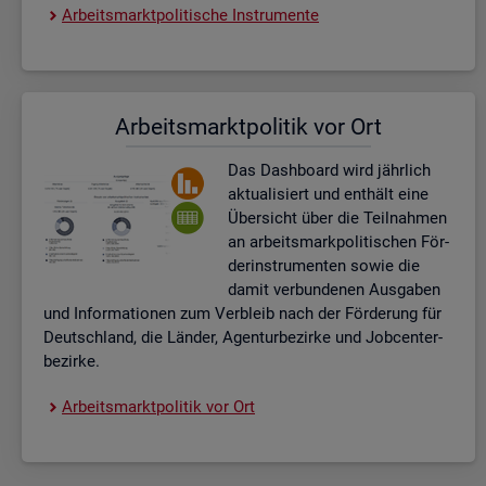
Ar­beits­markt­po­li­ti­sche In­stru­men­te
Ar­beits­markt­po­li­tik vor Ort
Das Da­sh­board wird jähr­lich
ak­tua­li­siert und ent­hält eine
Über­sicht über die Teil­nah­men
an ar­beits­mark­po­li­ti­schen För­
der­instru­men­ten sowie die
damit ver­bun­de­nen Aus­ga­ben
und In­for­ma­tio­nen zum Ver­bleib nach der För­de­rung für
Deutsch­land, die Län­der, Agen­tur­be­zir­ke und Job­cent­er­
be­zir­ke.
Ar­beits­markt­po­li­tik vor Ort