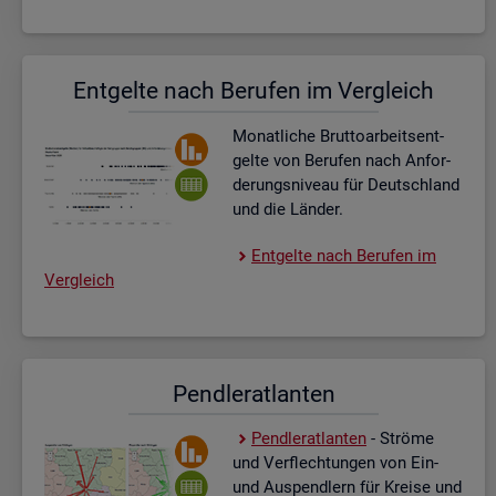
Ent­gel­te nach Be­ru­fen im Ver­gleich
Mo­nat­li­che Brut­to­ar­beits­ent­
gel­te von Be­ru­fen nach An­for­
de­rungs­ni­veau für Deutsch­land
und die Län­der.
Ent­gel­te nach Be­ru­fen im
Ver­gleich
Pend­ler­at­lan­ten
Pend­ler­at­lan­ten
- Strö­me
und Ver­flech­tun­gen von Ein-
und Aus­pend­lern für Krei­se und