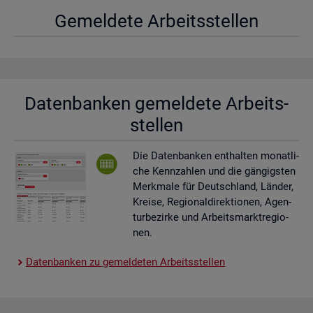
Ge­mel­de­te Ar­beits­stel­len
Da­ten­ban­ken ge­mel­de­te Ar­beits­
stel­len
Die Da­ten­ban­ken ent­hal­ten mo­nat­li­
che Kenn­zah­len und die gän­gigs­ten
Merk­ma­le für Deutsch­land, Län­der,
Krei­se, Re­gio­nal­di­rek­tio­nen, Agen­
tur­be­zir­ke und Ar­beits­markt­re­gio­
nen.
Da­ten­ban­ken zu ge­mel­de­ten Ar­beits­stel­len