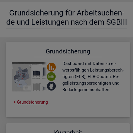
Grund­si­che­rung für Ar­beit­su­chen­
de und Leis­tun­gen nach dem SGBIII
Grund­si­che­rung
Dash­board
mit Daten zu er­
werbs­fä­hi­gen Leis­tungs­be­rech­
tig­ten (ELB), ELB-Quo­ten, Re­
gel­leis­tungs­be­rech­tig­ten und
Be­darfs­ge­mein­schaf­ten.
Grund­si­che­rung
Kurz­ar­beit