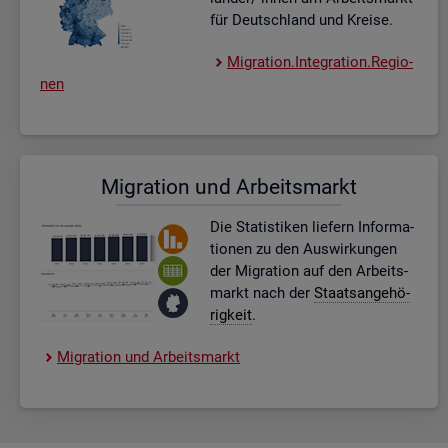
für Deutsch­land und Krei­se.
Mi­gra­ti­on.In­te­gra­ti­on.Re­gio­
nen
Mi­gra­ti­on und Ar­beits­markt
Die Sta­tis­ti­ken lie­fern In­for­ma­
tio­nen zu den Aus­wir­kun­gen
der Mi­gra­ti­on auf den Ar­beits­
markt nach der
Staats­an­ge­hö­
rig­keit
.
Mi­gra­ti­on und Ar­beits­markt