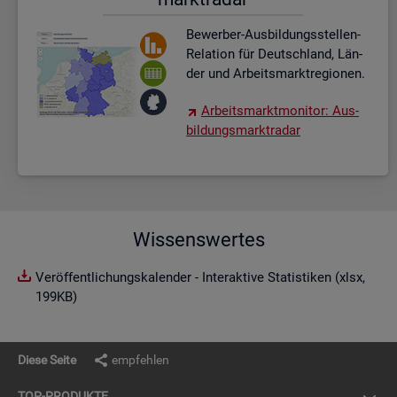
Be­wer­ber-Aus­bil­dungs­stel­len-
Re­la­ti­on für Deutsch­land, Län­
der und Ar­beits­markt­re­gio­nen.
Ar­beits­markt­mo­ni­tor: Aus­
bil­dungs­markt­ra­dar
Wissenswertes
Veröffentlichungskalender - Interaktive Statistiken (xlsx,
199KB)
Diese Seite
empfehlen
TOP-PRO­DUK­TE