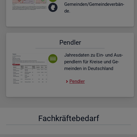
Ge­mein­den/Ge­mein­de­ver­bän­
de.
Pend­ler
Jah­res­da­ten zu Ein- und Aus­
pend­lern für Krei­se und Ge­
mein­den in Deutsch­land
Pend­ler
Fach­kräf­te­be­darf