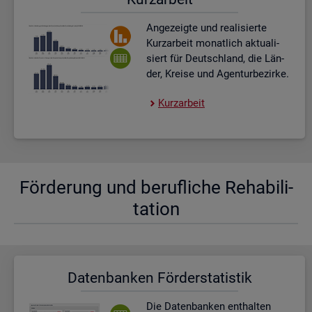
An­ge­zeig­te und rea­li­sier­te
Kurz­ar­beit mo­nat­lich ak­tua­li­
siert für Deutsch­land, die Län­
der, Krei­se und Agen­tur­be­zir­ke.
Kurz­ar­beit
För­de­rung und be­ruf­li­che Re­ha­bi­li­
ta­ti­on
Da­ten­ban­ken För­der­sta­tis­tik
Die Da­ten­ban­ken ent­hal­ten