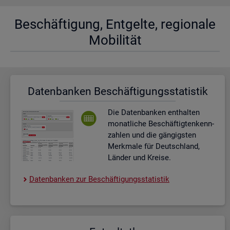
Be­schäf­ti­gung, Ent­gel­te, re­gio­na­le
Mo­bi­li­tät
Da­ten­ban­ken Be­schäf­ti­gungs­sta­tis­tik
Die Da­ten­ban­ken ent­hal­ten
mo­nat­li­che Be­schäf­tig­ten­kenn­
zah­len und die gän­gigs­ten
Merk­ma­le für Deutsch­land,
Län­der und Krei­se.
Da­ten­ban­ken zur Be­schäf­ti­gungs­sta­tis­tik