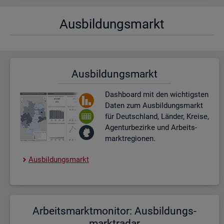
Aus­bil­dungs­markt
Aus­bil­dungs­markt
Dash­board
mit den wich­tigs­ten
Daten zum Aus­bil­dungs­markt
für Deutsch­land, Län­der, Krei­se,
Agen­tur­be­zir­ke und Ar­beits­
markt­re­gio­nen.
Aus­bil­dungs­markt
Ar­beits­markt­mo­ni­tor: Aus­bil­dungs­
markt­ra­dar