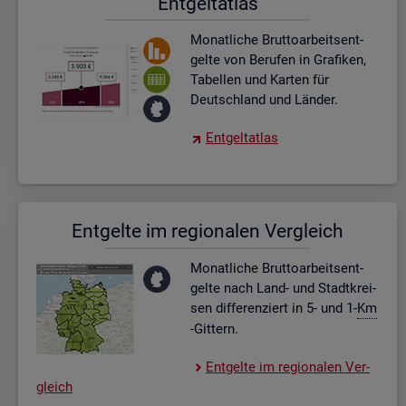
Ent­gel­t­at­las
Mo­nat­li­che Brut­to­ar­beits­ent­
gel­te von Be­ru­fen in Gra­fi­ken,
Ta­bel­len und Kar­ten für
Deutsch­land und Län­der.
Ent­gel­t­at­las
Ent­gel­te im re­gio­na­len Ver­gleich
Mo­nat­li­che Brut­to­ar­beits­ent­
gel­te nach Land- und Stadt­krei­
sen dif­fe­ren­ziert in 5- und 1-
Km
-Git­tern.
Ent­gel­te im re­gio­na­len Ver­
gleich