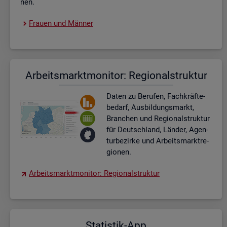
nen.
Frau­en und Män­ner
Ar­beits­markt­mo­ni­tor: Re­gio­nal­struk­tur
Daten zu Be­ru­fen, Fach­kräf­te­
be­darf, Aus­bil­dungs­markt,
Bran­chen und Re­gio­nal­struk­tur
für Deutsch­land, Län­der, Agen­
tur­be­zir­ke und Ar­beits­markt­re­
gio­nen.
Ar­beits­markt­mo­ni­tor: Re­gio­nal­struk­tur
Sta­tis­tik-App