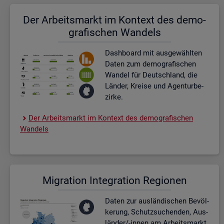
Der Ar­beits­markt im Kon­text des de­mo­
gra­fi­schen Wan­dels
Dash­board
mit aus­ge­wähl­ten
Daten zum de­mo­gra­fi­schen
Wan­del für Deutsch­land, die
Län­der, Krei­se und Agen­tur­be­
zir­ke.
Der Ar­beits­markt im Kon­text des de­mo­gra­fi­schen
Wan­dels
Mi­gra­ti­on In­te­gra­ti­on Re­gio­nen
Daten zur aus­län­di­schen Be­völ­
ke­rung, Schutz­su­chen­den, Aus­
län­der/-innen am Ar­beits­markt