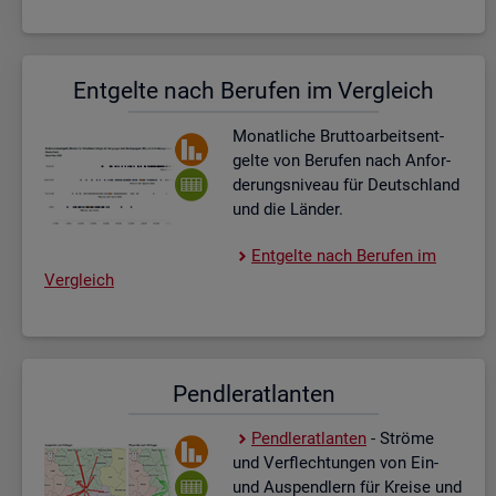
Ent­gel­te nach Be­ru­fen im Ver­gleich
Mo­nat­li­che Brut­to­ar­beits­ent­
gel­te von Be­ru­fen nach An­for­
de­rungs­ni­veau für Deutsch­land
und die Län­der.
Ent­gel­te nach Be­ru­fen im
Ver­gleich
Pend­ler­at­lan­ten
Pend­ler­at­lan­ten
- Strö­me
und Ver­flech­tun­gen von Ein-
und Aus­pend­lern für Krei­se und