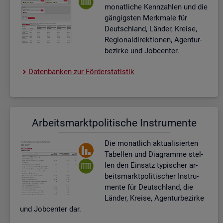
mo­nat­li­che Kenn­zah­len und die
gän­gigs­ten Merk­ma­le für
Deutsch­land, Län­der, Krei­se,
Re­gio­nal­di­rek­tio­nen, Agen­tur­
be­zir­ke und Job­cen­ter.
Da­ten­ban­ken zur För­der­sta­tis­tik
Ar­beits­markt­po­li­ti­sche In­stru­men­te
Die mo­nat­lich ak­tua­li­sier­ten
Ta­bel­len und Dia­gram­me stel­
len den Ein­satz ty­pi­scher ar­
beits­markt­po­li­ti­scher In­stru­
men­te für Deutsch­land, die
Län­der, Krei­se, Agen­tur­be­zir­ke
und Job­cen­ter dar.