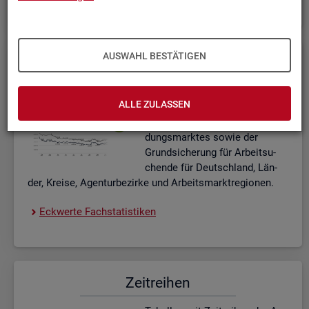
AUSWAHL BESTÄTIGEN
Eck­wer­te Fach­sta­tis­ti­ken
In­ter­ak­ti­ve Dia­gram­me und Ta­
ALLE ZULASSEN
bel­len zu den ak­tu­el­len Eck­
wer­ten des Ar­beits- und Aus­bil­
dungs­mark­tes sowie der
Grund­si­che­rung für Ar­beit­su­
chen­de für Deutsch­land, Län­
der, Krei­se, Agen­tur­be­zir­ke und Ar­beits­markt­re­gio­nen.
Eck­wer­te Fach­sta­tis­ti­ken
Zeit­rei­hen