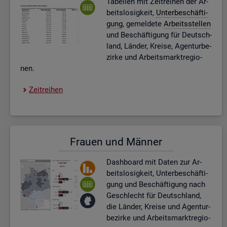
Ta­bel­len mit Zeit­rei­hen der Ar­
beits­lo­sig­keit,
Un­ter­be­schäf­ti­
gung
, ge­mel­de­te
Ar­beits­stel­len
und Be­schäf­ti­gung für Deutsch­
land, Län­der, Krei­se, Agen­tur­be­
zir­ke und Ar­beits­markt­re­gio­
nen.
Zeit­rei­hen
Frau­en und Män­ner
Dash­board
mit Daten zur Ar­
beits­lo­sig­keit, Un­ter­be­schäf­ti­
gung und Be­schäf­ti­gung nach
Ge­schlecht für Deutsch­land,
die Län­der, Krei­se und Agen­tur­
be­zir­ke und Ar­beits­markt­re­gio­