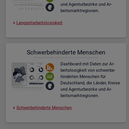
und Agen­tur­be­zir­ke und Ar­
beits­markt­re­gio­nen.
Lang­zeit­ar­beits­lo­sig­keit
Schwer­be­hin­der­te Men­schen
Dash­board
mit Daten zur Ar­
beits­lo­sig­keit von schwer­be­
hin­der­ten Men­schen für
Deutsch­land, die Län­der, Krei­se
und Agen­tur­be­zir­ke und Ar­
beits­markt­re­gio­nen.
Schwer­be­hin­der­te Men­schen