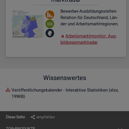
Be­wer­ber-Aus­bil­dungs­stel­len-
Re­la­ti­on für Deutsch­land, Län­
der und Ar­beits­markt­re­gio­nen.
Ar­beits­markt­mo­ni­tor: Aus­
bil­dungs­markt­ra­dar
Wissenswertes
Veröffentlichungskalender - Interaktive Statistiken (xlsx,
199KB)
Diese Seite
empfehlen
TOP-PRO­DUK­TE