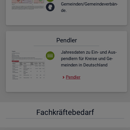
Ge­mein­den/Ge­mein­de­ver­bän­
de.
Pend­ler
Jah­res­da­ten zu Ein- und Aus­
pend­lern für Krei­se und Ge­
mein­den in Deutsch­land
Pend­ler
Fach­kräf­te­be­darf