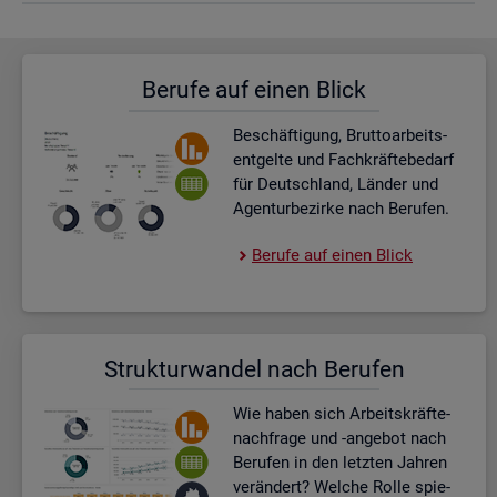
Be­ru­fe auf einen Blick
Be­schäf­ti­gung, Brut­to­ar­beits­
ent­gel­te und Fach­kräf­te­be­darf
für Deutsch­land, Län­der und
Agen­tur­be­zir­ke nach Be­ru­fen.
Be­ru­fe auf einen Blick
Struk­tur­wan­del nach Be­ru­fen
Wie haben sich Ar­beits­kräf­te­
nach­fra­ge und -an­ge­bot nach
Be­ru­fen in den letz­ten Jah­ren
ver­än­dert? Wel­che Rolle spie­