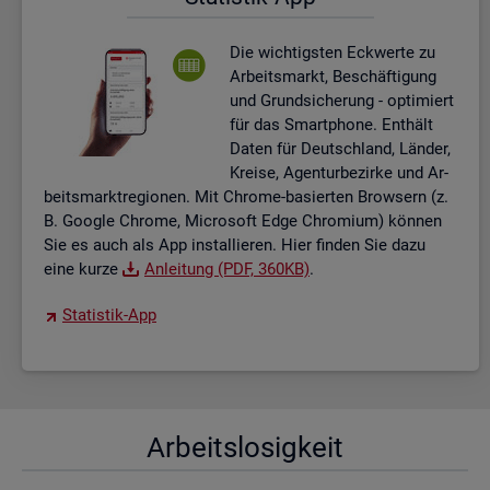
Die wich­tigs­ten Eck­wer­te zu
Ar­beits­markt, Be­schäf­ti­gung
und Grund­si­che­rung - op­ti­miert
für das Smart­pho­ne. Ent­hält
Daten für Deutsch­land, Län­der,
Krei­se, Agen­tur­be­zir­ke und Ar­
beits­markt­re­gio­nen. Mit Chro­me-ba­sier­ten Brow­sern (z.
B. Goog­le Chro­me, Mi­cro­soft Edge Chro­mi­um) kön­nen
Sie es auch als App in­stal­lie­ren. Hier fin­den Sie dazu
eine kurze
An­lei­tung (PDF, 360KB)
.
Sta­tis­tik-App
Ar­beits­lo­sig­keit