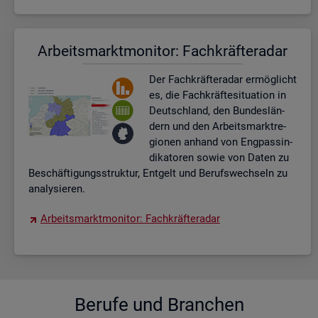
Ar­beits­markt­mo­ni­tor: Fach­kräf­te­ra­dar
Der Fach­kräf­te­ra­dar er­mög­licht
es, die Fach­kräf­te­si­tua­ti­on in
Deutsch­land, den Bun­des­län­
dern und den Ar­beits­markt­re­
gio­nen an­hand von Eng­pas­sin­
di­ka­to­ren sowie von Daten zu
Be­schäf­ti­gungs­struk­tur, Ent­gelt und Be­rufs­wech­seln zu
ana­ly­sie­ren.
Ar­beits­markt­mo­ni­tor: Fach­kräf­te­ra­dar
Be­ru­fe und Bran­chen