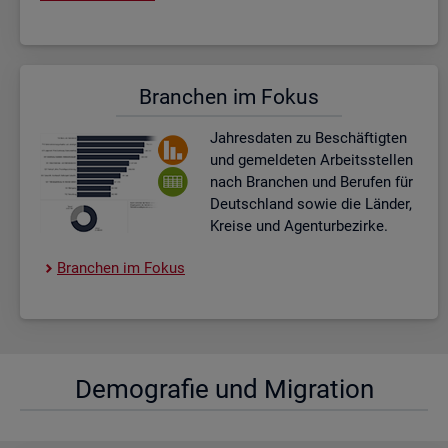
Bran­chen im Fokus
Jah­res­da­ten zu Be­schäf­tig­ten
und ge­mel­de­ten Ar­beits­stel­len
nach Bran­chen und Be­ru­fen für
Deutsch­land sowie die Län­der,
Krei­se und Agen­tur­be­zir­ke.
Bran­chen im Fokus
De­mo­gra­fie und Mi­gra­ti­on