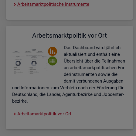
Ar­beits­markt­po­li­ti­sche In­stru­men­te
Ar­beits­markt­po­li­tik vor Ort
Das Da­sh­board wird jähr­lich
ak­tua­li­siert und ent­hält eine
Über­sicht über die Teil­nah­men
an ar­beits­mark­po­li­ti­schen För­
der­instru­men­ten sowie die
damit ver­bun­de­nen Aus­ga­ben
und In­for­ma­tio­nen zum Ver­bleib nach der För­de­rung für
Deutsch­land, die Län­der, Agen­tur­be­zir­ke und Job­cent­er­
be­zir­ke.
Ar­beits­markt­po­li­tik vor Ort