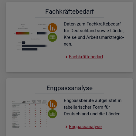
Fach­kräf­te­be­darf
Daten zum Fach­kräf­te­be­darf
für Deutsch­land sowie Län­der,
Krei­se und Ar­beits­markt­re­gio­
nen.
Fach­kräf­te­be­darf
Eng­pass­ana­ly­se
Eng­pass­be­ru­fe auf­ge­lis­tet in
ta­bel­la­ri­scher Form für
Deutsch­land und die Län­der.
Eng­pass­ana­ly­se