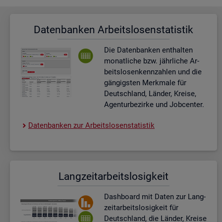
Da­ten­ban­ken Ar­beits­lo­sen­sta­tis­tik
Die Da­ten­ban­ken ent­hal­ten
mo­nat­li­che bzw. jähr­li­che Ar­
beits­lo­sen­kenn­zah­len und die
gän­gigs­ten Merk­ma­le für
Deutsch­land, Län­der, Krei­se,
Agen­tur­be­zir­ke und Job­cen­ter.
Da­ten­ban­ken zur Ar­beits­lo­sen­sta­tis­tik
Lang­zeit­ar­beits­lo­sig­keit
Dash­board
mit Daten zur Lang­
zeit­ar­beits­lo­sig­keit für
Deutsch­land, die Län­der, Krei­se