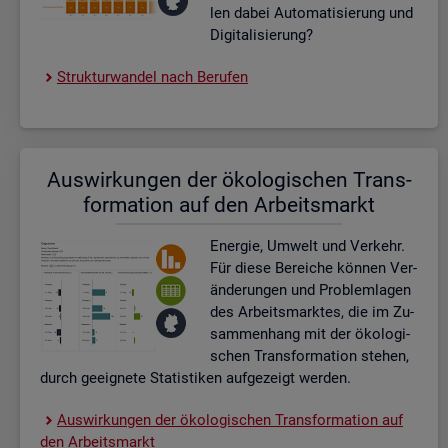
len dabei Au­to­ma­ti­sie­rung und
Di­gi­ta­li­sie­rung?
Struk­tur­wan­del nach Be­ru­fen
Aus­wir­kun­gen der öko­lo­gi­schen Trans­
for­ma­ti­on auf den Ar­beits­markt
En­er­gie, Um­welt und Ver­kehr.
Für diese Be­rei­che kön­nen Ver­
än­de­run­gen und Pro­blem­la­gen
des Ar­beits­mark­tes, die im Zu­
sam­men­hang mit der öko­lo­gi­
schen Trans­for­ma­ti­on ste­hen,
durch ge­eig­ne­te Sta­tis­ti­ken auf­ge­zeigt wer­den.
Aus­wir­kun­gen der öko­lo­gi­schen Trans­for­ma­ti­on auf
den Ar­beits­markt