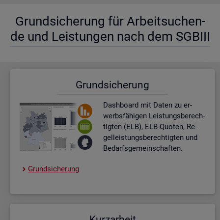
Grund­si­che­rung für Ar­beit­su­chen­
de und Leis­tun­gen nach dem SGBIII
Grund­si­che­rung
Dash­board
mit Daten zu er­
werbs­fä­hi­gen Leis­tungs­be­rech­
tig­ten (ELB), ELB-Quo­ten, Re­
gel­leis­tungs­be­rech­tig­ten und
Be­darfs­ge­mein­schaf­ten.
Grund­si­che­rung
Kurz­ar­beit