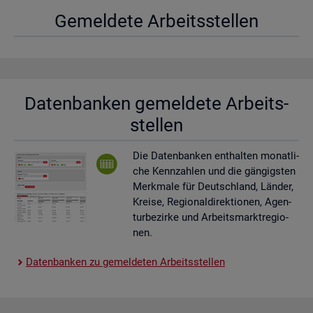
Ge­mel­de­te Ar­beits­stel­len
Da­ten­ban­ken ge­mel­de­te Ar­beits­
stel­len
Die Da­ten­ban­ken ent­hal­ten mo­nat­li­
che Kenn­zah­len und die gän­gigs­ten
Merk­ma­le für Deutsch­land, Län­der,
Krei­se, Re­gio­nal­di­rek­tio­nen, Agen­
tur­be­zir­ke und Ar­beits­markt­re­gio­
nen.
Da­ten­ban­ken zu ge­mel­de­ten Ar­beits­stel­len