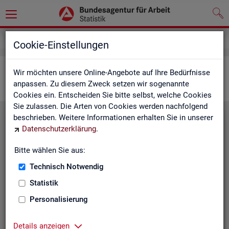
Statistiken
Interaktive Statistiken
Cookie-Einstellungen
Ar­beits­markt im Über­blick
Wir möchten unsere Online-Angebote auf Ihre Bedürfnisse
anpassen. Zu diesem Zweck setzen wir sogenannte
Cookies ein. Entscheiden Sie bitte selbst, welche Cookies
Sie zulassen. Die Arten von Cookies werden nachfolgend
beschrieben. Weitere Informationen erhalten Sie in unserer
Eck­wer­te Ar­beits­markt
Datenschutzerklärung
.
Mo­nats­ak­tu­el­le Daten zu Ar­
Bitte wählen Sie aus:
beits­lo­sig­keit,
Ar­beits­stel­len
,
Technisch Notwendig
Be­schäf­ti­gung und Grund­si­che­
rung für Deutsch­land, Län­der,
Statistik
Krei­se, Agen­tur­be­zir­ke und Ar­
Personalisierung
beits­markt­re­gio­nen.
Eck­wer­te Ar­beits­markt
Details anzeigen