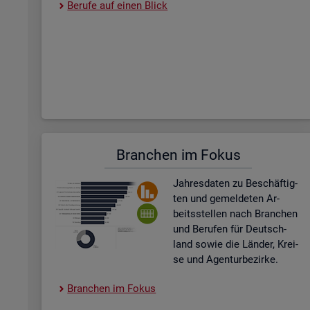
Be­ru­fe auf einen Blick
Bran­chen im Fokus
Jah­res­da­ten zu Be­schäf­tig­
ten und ge­mel­de­ten Ar­
beits­stel­len nach Bran­chen
und Be­ru­fen für Deutsch­
land sowie die Län­der, Krei­
se und Agen­tur­be­zir­ke.
Bran­chen im Fokus