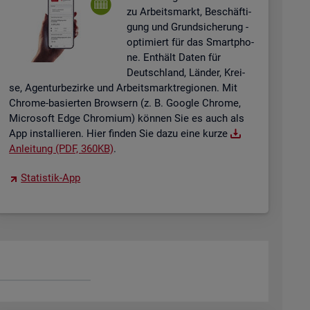
zu Ar­beits­markt, Be­schäf­ti­
gung und Grund­si­che­rung -
op­ti­miert für das Smart­pho­
ne. Ent­hält Daten für
Deutsch­land, Län­der, Krei­
se, Agen­tur­be­zir­ke und Ar­beits­markt­re­gio­nen. Mit
Chro­me-ba­sier­ten Brow­sern (z. B. Goog­le Chro­me,
Mi­cro­soft Edge Chro­mi­um) kön­nen Sie es auch als
App in­stal­lie­ren. Hier fin­den Sie dazu eine kurze
An­lei­tung (PDF, 360KB)
.
Sta­tis­tik-App