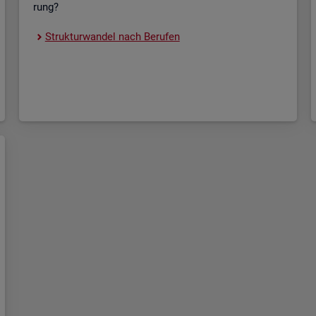
rung?
Struk­tur­wan­del nach Be­ru­fen