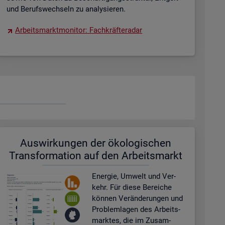
und Be­rufs­wech­seln zu ana­ly­sie­ren.
Ar­beits­markt­mo­ni­tor: Fach­kräf­te­ra­dar
Aus­wir­kun­gen der öko­lo­gi­schen
Trans­for­ma­ti­on auf den Ar­beits­markt
En­er­gie, Um­welt und Ver­
kehr. Für diese Be­rei­che
kön­nen Ver­än­de­run­gen und
Pro­blem­la­gen des Ar­beits­
mark­tes, die im Zu­sam­