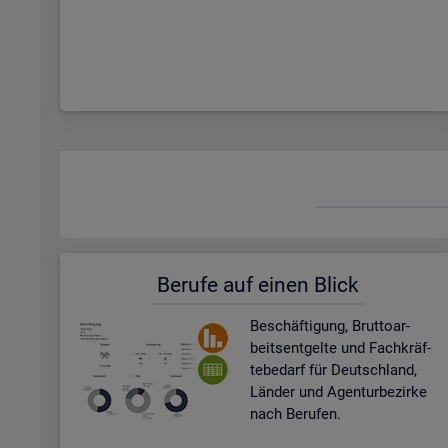
Be­ru­fe auf einen Blick
Be­schäf­ti­gung, Brut­to­ar­
beits­ent­gel­te und Fach­kräf­
te­be­darf für Deutsch­land,
Län­der und Agen­tur­be­zir­ke
nach Be­ru­fen.