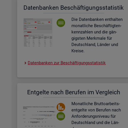
Da­ten­ban­ken Be­schäf­ti­gungs­sta­tis­tik
Die Da­ten­ban­ken ent­hal­ten
mo­nat­li­che Be­schäf­tig­ten­
kenn­zah­len und die gän­
gigs­ten Merk­ma­le für
Deutsch­land, Län­der und
Krei­se.
Da­ten­ban­ken zur Be­schäf­ti­gungs­sta­tis­tik
Ent­gel­te nach Be­ru­fen im Ver­gleich
Mo­nat­li­che Brut­to­ar­beits­
ent­gel­te von Be­ru­fen nach
An­for­de­rungs­ni­veau für
Deutsch­land und die Län­