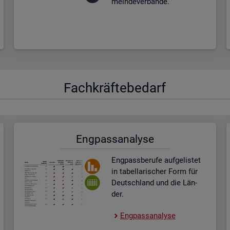
mein­de­ver­bän­de.
Fach­kräf­te­be­darf
Eng­pass­ana­ly­se
Eng­pass­be­ru­fe auf­ge­lis­tet
in ta­bel­la­ri­scher Form für
Deutsch­land und die Län­
der.
Eng­pass­ana­ly­se