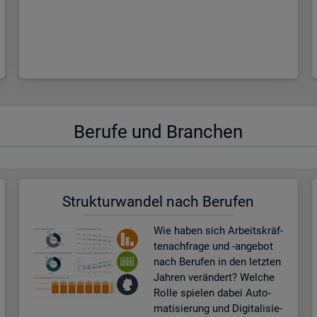
Be­ru­fe und Bran­chen
Struk­tur­wan­del nach Be­ru­fen
Wie haben sich Ar­beits­kräf­
te­nach­fra­ge und -an­ge­bot
nach Be­ru­fen in den letz­ten
Jah­ren ver­än­dert? Wel­che
Rolle spie­len dabei Au­to­
ma­ti­sie­rung und Di­gi­ta­li­sie­