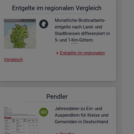
Ent­gel­te im re­gio­na­len Ver­gleich
Mo­nat­li­che Brut­to­ar­beits­
ent­gel­te nach Land- und
Stadt­krei­sen dif­fe­ren­ziert in
5- und 1-
Km
-Git­tern.
Ent­gel­te im re­gio­na­len
Ver­gleich
Pend­ler
Jah­res­da­ten zu Ein- und
Aus­pend­lern für Krei­se und
Ge­mein­den in Deutsch­land