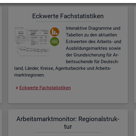
Eck­wer­te Fach­sta­tis­ti­ken
In­ter­ak­ti­ve Dia­gram­me und
Ta­bel­len zu den ak­tu­el­len
Eck­wer­ten des Ar­beits- und
Aus­bil­dungs­mark­tes sowie
der Grund­si­che­rung für Ar­
beit­su­chen­de für Deutsch­
land, Län­der, Krei­se, Agen­tur­be­zir­ke und Ar­beits­
markt­re­gio­nen.
Eck­wer­te Fach­sta­tis­ti­ken
Ar­beits­markt­mo­ni­tor: Re­gio­nal­struk­
tur