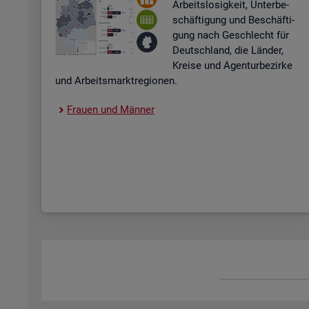
Ar­beits­lo­sig­keit, Un­ter­be­
schäf­ti­gung und Be­schäf­ti­
gung nach Ge­schlecht für
Deutsch­land, die Län­der,
Krei­se und Agen­tur­be­zir­ke
und Ar­beits­markt­re­gio­nen.
Frau­en und Män­ner