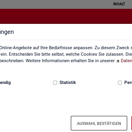
INHALT
lungen
Interaktive Statistiken
Online-Angebote auf Ihre Bedürfnisse anpassen. Zu diesem Zweck s
in. Entscheiden Sie bitte selbst, welche Cookies Sie zulassen. Di
eschrieben. Weitere Informationen erhalten Sie in unserer
Daten
:
GRUNDLAGEN
endig
Statistik
Per
Ar­beits­markt im Über­blick
AUSWAHL BESTÄTIGEN