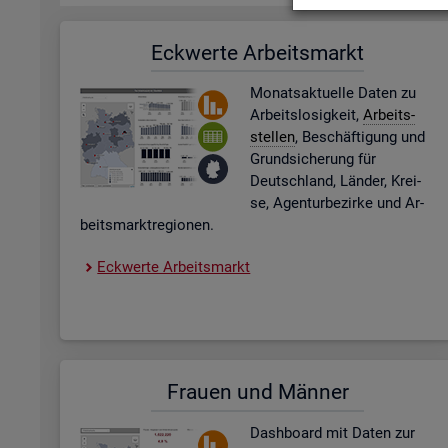
Eck­wer­te Ar­beits­markt
Mo­nats­ak­tu­el­le Daten zu
Ar­beits­lo­sig­keit,
Ar­beits­
stel­len
, Be­schäf­ti­gung und
Grund­si­che­rung für
Deutsch­land, Län­der, Krei­
se, Agen­tur­be­zir­ke und Ar­
beits­markt­re­gio­nen.
Eck­wer­te Ar­beits­markt
Frau­en und Män­ner
Dash­board
mit Daten zur