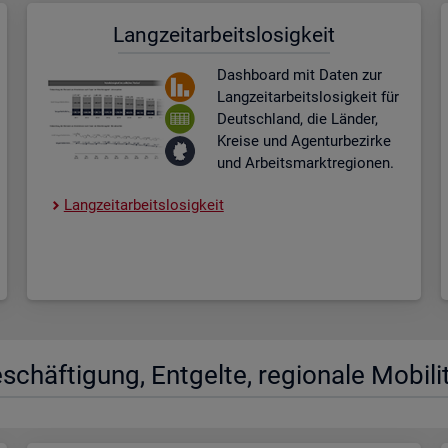
Lang­zeit­ar­beits­lo­sig­keit
Dash­board
mit Daten zur
Lang­zeit­ar­beits­lo­sig­keit für
Deutsch­land, die Län­der,
Krei­se und Agen­tur­be­zir­ke
und Ar­beits­markt­re­gio­nen.
Lang­zeit­ar­beits­lo­sig­keit
­schäf­ti­gung, Ent­gel­te, re­gio­na­le Mo­bi­li­