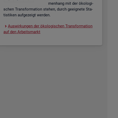
men­hang mit der öko­lo­gi­
schen Trans­for­ma­ti­on ste­hen, durch ge­eig­ne­te Sta­
tis­ti­ken auf­ge­zeigt wer­den.
Aus­wir­kun­gen der öko­lo­gi­schen Trans­for­ma­ti­on
auf den Ar­beits­markt