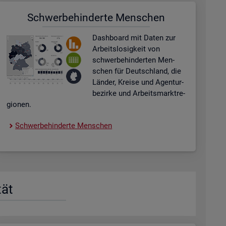
Schwer­be­hin­der­te Men­schen
Dash­board
mit Daten zur
Ar­beits­lo­sig­keit von
schwer­be­hin­der­ten Men­
schen für Deutsch­land, die
Län­der, Krei­se und Agen­tur­
be­zir­ke und Ar­beits­markt­re­
gio­nen.
Schwer­be­hin­der­te Men­schen
tät