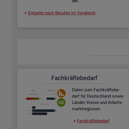
der.
Ent­gel­te nach Be­ru­fen im Ver­gleich
Fach­kräf­te­be­darf
Daten zum Fach­kräf­te­be­
darf für Deutsch­land sowie
Län­der, Krei­se und Ar­beits­
markt­re­gio­nen.
Fach­kräf­te­be­darf