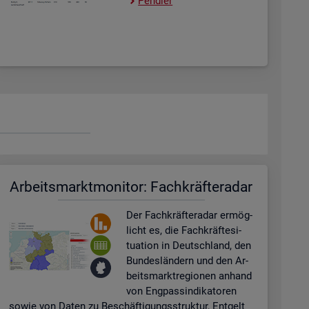
Pend­ler
Ar­beits­markt­mo­ni­tor: Fach­kräf­te­ra­dar
Der Fach­kräf­te­ra­dar er­mög­
licht es, die Fach­kräf­te­si­
tua­ti­on in Deutsch­land, den
Bun­des­län­dern und den Ar­
beits­markt­re­gio­nen an­hand
von Eng­pas­sin­di­ka­to­ren
sowie von Daten zu Be­schäf­ti­gungs­struk­tur, Ent­gelt