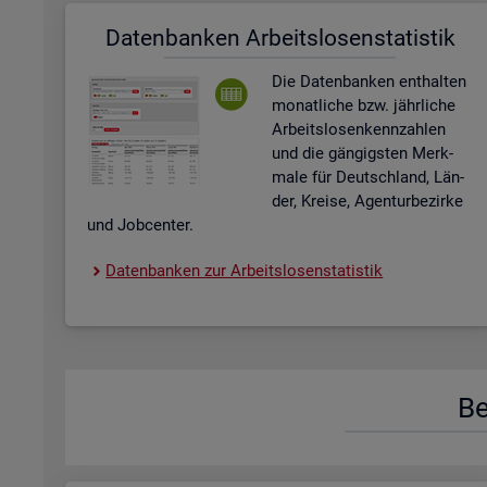
Da­ten­ban­ken Ar­beits­lo­sen­sta­tis­tik
Die Da­ten­ban­ken ent­hal­ten
mo­nat­li­che bzw. jähr­li­che
Ar­beits­lo­sen­kenn­zah­len
und die gän­gigs­ten Merk­
ma­le für Deutsch­land, Län­
der, Krei­se, Agen­tur­be­zir­ke
und Job­cen­ter.
Da­ten­ban­ken zur Ar­beits­lo­sen­sta­tis­tik
Be