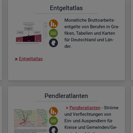
Ent­gel­t­at­las
Mo­nat­li­che Brut­to­ar­beits­
ent­gel­te von Be­ru­fen in Gra­
fi­ken, Ta­bel­len und Kar­ten
für Deutsch­land und Län­
der.
Ent­gel­t­at­las
Pend­ler­at­lan­ten
Pend­ler­at­lan­ten
- Strö­me
und Ver­flech­tun­gen von
Ein- und Aus­pend­lern für
Krei­se und Ge­mein­den/Ge­