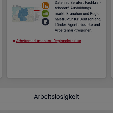
Daten zu Be­ru­fen, Fach­kräf­
te­be­darf, Aus­bil­dungs­
markt, Bran­chen und Re­gio­
nal­struk­tur für Deutsch­land,
Län­der, Agen­tur­be­zir­ke und
Ar­beits­markt­re­gio­nen.
Ar­beits­markt­mo­ni­tor: Re­gio­nal­struk­tur
Ar­beits­lo­sig­keit