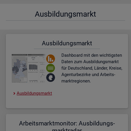
Aus­bil­dungs­markt
Aus­bil­dungs­markt
Dash­board
mit den wich­tigs­ten
Daten zum Aus­bil­dungs­markt
für Deutsch­land, Län­der, Krei­se,
Agen­tur­be­zir­ke und Ar­beits­
markt­re­gio­nen.
Aus­bil­dungs­markt
Ar­beits­markt­mo­ni­tor: Aus­bil­dungs­
markt­ra­dar