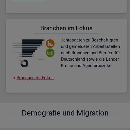
Bran­chen im Fokus
Jah­res­da­ten zu Be­schäf­tig­ten
und ge­mel­de­ten Ar­beits­stel­len
nach Bran­chen und Be­ru­fen für
Deutsch­land sowie die Län­der,
Krei­se und Agen­tur­be­zir­ke.
Bran­chen im Fokus
De­mo­gra­fie und Mi­gra­ti­on