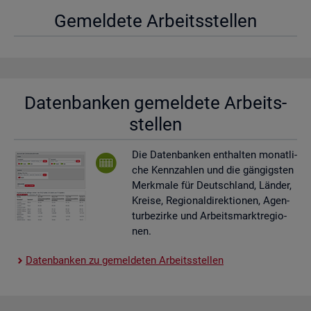
Ge­mel­de­te Ar­beits­stel­len
Da­ten­ban­ken ge­mel­de­te Ar­beits­
stel­len
Die Da­ten­ban­ken ent­hal­ten mo­nat­li­
che Kenn­zah­len und die gän­gigs­ten
Merk­ma­le für Deutsch­land, Län­der,
Krei­se, Re­gio­nal­di­rek­tio­nen, Agen­
tur­be­zir­ke und Ar­beits­markt­re­gio­
nen.
Da­ten­ban­ken zu ge­mel­de­ten Ar­beits­stel­len