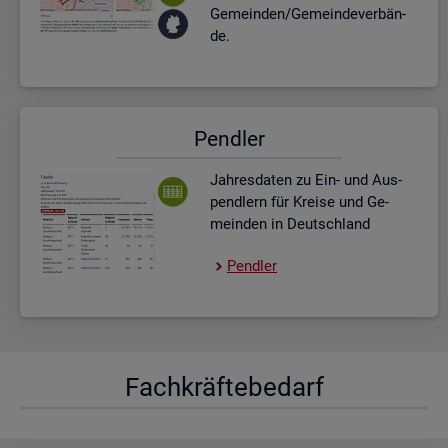
Ge­mein­den/Ge­mein­de­ver­bän­
de.
Pend­ler
Jah­res­da­ten zu Ein- und Aus­
pend­lern für Krei­se und Ge­
mein­den in Deutsch­land
Pend­ler
Fach­kräf­te­be­darf