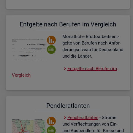
Ent­gel­te nach Be­ru­fen im Ver­gleich
Mo­nat­li­che Brut­to­ar­beits­ent­
gel­te von Be­ru­fen nach An­for­
de­rungs­ni­veau für Deutsch­land
und die Län­der.
Ent­gel­te nach Be­ru­fen im
Ver­gleich
Pend­ler­at­lan­ten
Pend­ler­at­lan­ten
- Strö­me
und Ver­flech­tun­gen von Ein-
und Aus­pend­lern für Krei­se und