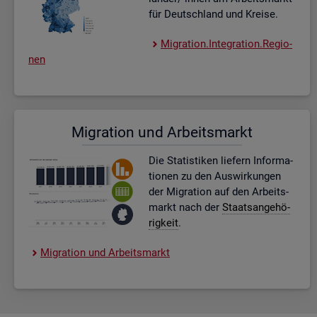
für Deutsch­land und Krei­se.
Mi­gra­ti­on.In­te­gra­ti­on.Re­gio­
nen
Mi­gra­ti­on und Ar­beits­markt
Die Sta­tis­ti­ken lie­fern In­for­ma­
tio­nen zu den Aus­wir­kun­gen
der Mi­gra­ti­on auf den Ar­beits­
markt nach der
Staats­an­ge­hö­
rig­keit
.
Mi­gra­ti­on und Ar­beits­markt