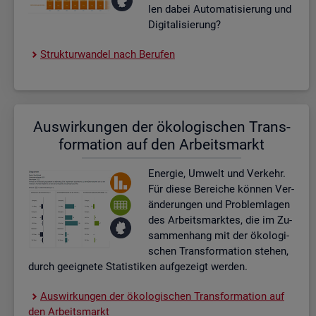
len dabei Au­to­ma­ti­sie­rung und
Di­gi­ta­li­sie­rung?
Struk­tur­wan­del nach Be­ru­fen
Aus­wir­kun­gen der öko­lo­gi­schen Trans­
for­ma­ti­on auf den Ar­beits­markt
En­er­gie, Um­welt und Ver­kehr.
Für diese Be­rei­che kön­nen Ver­
än­de­run­gen und Pro­blem­la­gen
des Ar­beits­mark­tes, die im Zu­
sam­men­hang mit der öko­lo­gi­
schen Trans­for­ma­ti­on ste­hen,
durch ge­eig­ne­te Sta­tis­ti­ken auf­ge­zeigt wer­den.
Aus­wir­kun­gen der öko­lo­gi­schen Trans­for­ma­ti­on auf
den Ar­beits­markt