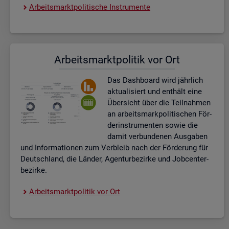
Ar­beits­markt­po­li­ti­sche In­stru­men­te
Ar­beits­markt­po­li­tik vor Ort
Das Da­sh­board wird jähr­lich
ak­tua­li­siert und ent­hält eine
Über­sicht über die Teil­nah­men
an ar­beits­mark­po­li­ti­schen För­
der­instru­men­ten sowie die
damit ver­bun­de­nen Aus­ga­ben
und In­for­ma­tio­nen zum Ver­bleib nach der För­de­rung für
Deutsch­land, die Län­der, Agen­tur­be­zir­ke und Job­cent­er­
be­zir­ke.
Ar­beits­markt­po­li­tik vor Ort