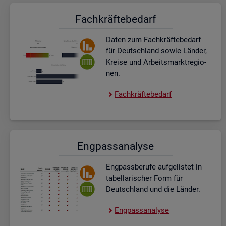
Fach­kräf­te­be­darf
Daten zum Fach­kräf­te­be­darf
für Deutsch­land sowie Län­der,
Krei­se und Ar­beits­markt­re­gio­
nen.
Fach­kräf­te­be­darf
Eng­pass­ana­ly­se
Eng­pass­be­ru­fe auf­ge­lis­tet in
ta­bel­la­ri­scher Form für
Deutsch­land und die Län­der.
Eng­pass­ana­ly­se