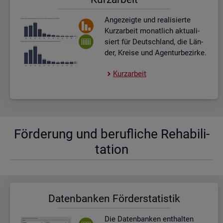
An­ge­zeig­te und rea­li­sier­te
Kurz­ar­beit mo­nat­lich ak­tua­li­
siert für Deutsch­land, die Län­
der, Krei­se und Agen­tur­be­zir­ke.
Kurz­ar­beit
För­de­rung und be­ruf­li­che Re­ha­bi­li­
ta­ti­on
Da­ten­ban­ken För­der­sta­tis­tik
Die Da­ten­ban­ken ent­hal­ten