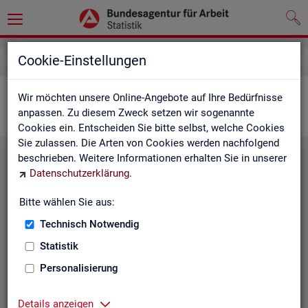
Statistiken
Interaktive Statistiken
Cookie-Einstellungen
Ar­beits­markt im Über­blick
Wir möchten unsere Online-Angebote auf Ihre Bedürfnisse
anpassen. Zu diesem Zweck setzen wir sogenannte
Cookies ein. Entscheiden Sie bitte selbst, welche Cookies
Sie zulassen. Die Arten von Cookies werden nachfolgend
beschrieben. Weitere Informationen erhalten Sie in unserer
Eck­wer­te Ar­beits­markt
Datenschutzerklärung
.
Mo­nats­ak­tu­el­le Daten zu Ar­
Bitte wählen Sie aus:
beits­lo­sig­keit,
Ar­beits­stel­len
,
Technisch Notwendig
Be­schäf­ti­gung und Grund­si­che­
rung für Deutsch­land, Län­der,
Statistik
Krei­se, Agen­tur­be­zir­ke und Ar­
Personalisierung
beits­markt­re­gio­nen.
Eck­wer­te Ar­beits­markt
Details anzeigen