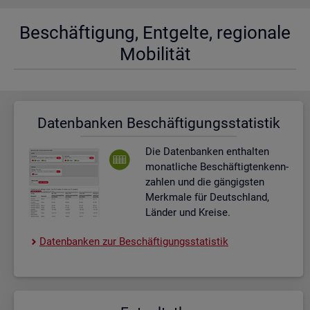
Be­schäf­ti­gung, Ent­gel­te, re­gio­na­le
Mo­bi­li­tät
Da­ten­ban­ken Be­schäf­ti­gungs­sta­tis­tik
Die Da­ten­ban­ken ent­hal­ten
mo­nat­li­che Be­schäf­tig­ten­kenn­
zah­len und die gän­gigs­ten
Merk­ma­le für Deutsch­land,
Län­der und Krei­se.
Da­ten­ban­ken zur Be­schäf­ti­gungs­sta­tis­tik