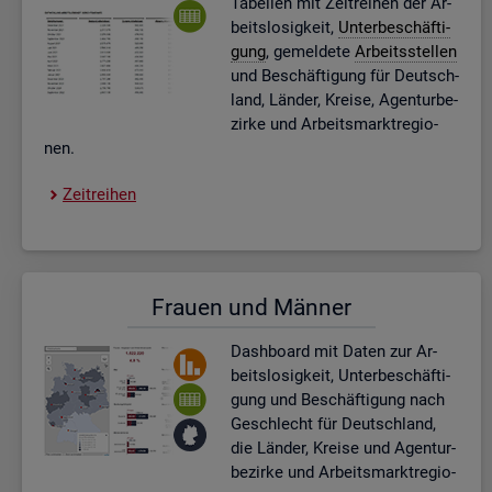
Ta­bel­len mit Zeit­rei­hen der Ar­
beits­lo­sig­keit,
Un­ter­be­schäf­ti­
gung
, ge­mel­de­te
Ar­beits­stel­len
und Be­schäf­ti­gung für Deutsch­
land, Län­der, Krei­se, Agen­tur­be­
zir­ke und Ar­beits­markt­re­gio­
nen.
Zeit­rei­hen
Frau­en und Män­ner
Dash­board
mit Daten zur Ar­
beits­lo­sig­keit, Un­ter­be­schäf­ti­
gung und Be­schäf­ti­gung nach
Ge­schlecht für Deutsch­land,
die Län­der, Krei­se und Agen­tur­
be­zir­ke und Ar­beits­markt­re­gio­