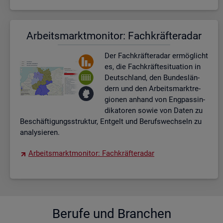
Ar­beits­markt­mo­ni­tor: Fach­kräf­te­ra­dar
Der Fach­kräf­te­ra­dar er­mög­licht
es, die Fach­kräf­te­si­tua­ti­on in
Deutsch­land, den Bun­des­län­
dern und den Ar­beits­markt­re­
gio­nen an­hand von Eng­pas­sin­
di­ka­to­ren sowie von Daten zu
Be­schäf­ti­gungs­struk­tur, Ent­gelt und Be­rufs­wech­seln zu
ana­ly­sie­ren.
Ar­beits­markt­mo­ni­tor: Fach­kräf­te­ra­dar
Be­ru­fe und Bran­chen