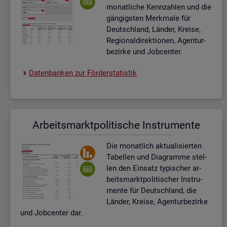
mo­nat­li­che Kenn­zah­len und die
gän­gigs­ten Merk­ma­le für
Deutsch­land, Län­der, Krei­se,
Re­gio­nal­di­rek­tio­nen, Agen­tur­
be­zir­ke und Job­cen­ter.
Da­ten­ban­ken zur För­der­sta­tis­tik
Ar­beits­markt­po­li­ti­sche In­stru­men­te
Die mo­nat­lich ak­tua­li­sier­ten
Ta­bel­len und Dia­gram­me stel­
len den Ein­satz ty­pi­scher ar­
beits­markt­po­li­ti­scher In­stru­
men­te für Deutsch­land, die
Län­der, Krei­se, Agen­tur­be­zir­ke
und Job­cen­ter dar.