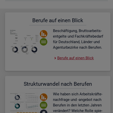
Be­ru­fe auf einen Blick
Be­schäf­ti­gung, Brut­to­ar­beits­
ent­gel­te und Fach­kräf­te­be­darf
für Deutsch­land, Län­der und
Agen­tur­be­zir­ke nach Be­ru­fen.
Be­ru­fe auf einen Blick
Struk­tur­wan­del nach Be­ru­fen
Wie haben sich Ar­beits­kräf­te­
nach­fra­ge und -an­ge­bot nach
Be­ru­fen in den letz­ten Jah­ren
ver­än­dert? Wel­che Rolle spie­