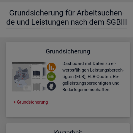
Grund­si­che­rung für Ar­beit­su­chen­
de und Leis­tun­gen nach dem SGBIII
Grund­si­che­rung
Dash­board
mit Daten zu er­
werbs­fä­hi­gen Leis­tungs­be­rech­
tig­ten (ELB), ELB-Quo­ten, Re­
gel­leis­tungs­be­rech­tig­ten und
Be­darfs­ge­mein­schaf­ten.
Grund­si­che­rung
Kurz­ar­beit