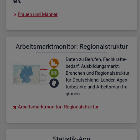
nen.
Frau­en und Män­ner
Ar­beits­markt­mo­ni­tor: Re­gio­nal­struk­tur
Daten zu Be­ru­fen, Fach­kräf­te­
be­darf, Aus­bil­dungs­markt,
Bran­chen und Re­gio­nal­struk­tur
für Deutsch­land, Län­der, Agen­
tur­be­zir­ke und Ar­beits­markt­re­
gio­nen.
Ar­beits­markt­mo­ni­tor: Re­gio­nal­struk­tur
Sta­tis­tik-App