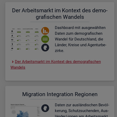
Der Ar­beits­markt im Kon­text des de­mo­
gra­fi­schen Wan­dels
Dash­board
mit aus­ge­wähl­ten
Daten zum de­mo­gra­fi­schen
Wan­del für Deutsch­land, die
Län­der, Krei­se und Agen­tur­be­
zir­ke.
Der Ar­beits­markt im Kon­text des de­mo­gra­fi­schen
Wan­dels
Mi­gra­ti­on In­te­gra­ti­on Re­gio­nen
Daten zur aus­län­di­schen Be­völ­
ke­rung, Schutz­su­chen­den, Aus­
län­der/-innen am Ar­beits­markt