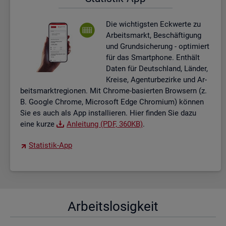
Die wich­tigs­ten Eck­wer­te zu
Ar­beits­markt, Be­schäf­ti­gung
und Grund­si­che­rung - op­ti­miert
für das Smart­pho­ne. Ent­hält
Daten für Deutsch­land, Län­der,
Krei­se, Agen­tur­be­zir­ke und Ar­
beits­markt­re­gio­nen. Mit Chro­me-ba­sier­ten Brow­sern (z.
B. Goog­le Chro­me, Mi­cro­soft Edge Chro­mi­um) kön­nen
Sie es auch als App in­stal­lie­ren. Hier fin­den Sie dazu
eine kurze
An­lei­tung (PDF, 360KB)
.
Sta­tis­tik-App
Ar­beits­lo­sig­keit