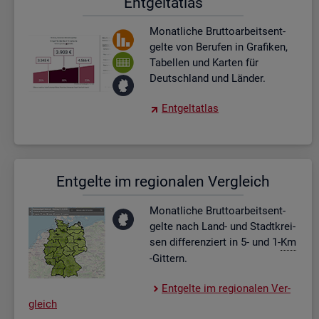
Ent­gel­t­at­las
Mo­nat­li­che Brut­to­ar­beits­ent­
gel­te von Be­ru­fen in Gra­fi­ken,
Ta­bel­len und Kar­ten für
Deutsch­land und Län­der.
Ent­gel­t­at­las
Ent­gel­te im re­gio­na­len Ver­gleich
Mo­nat­li­che Brut­to­ar­beits­ent­
gel­te nach Land- und Stadt­krei­
sen dif­fe­ren­ziert in 5- und 1-
Km
-Git­tern.
Ent­gel­te im re­gio­na­len Ver­
gleich