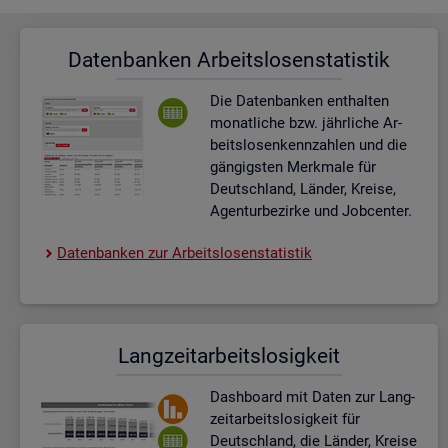
Da­ten­ban­ken Ar­beits­lo­sen­sta­tis­tik
Die Da­ten­ban­ken ent­hal­ten
mo­nat­li­che bzw. jähr­li­che Ar­
beits­lo­sen­kenn­zah­len und die
gän­gigs­ten Merk­ma­le für
Deutsch­land, Län­der, Krei­se,
Agen­tur­be­zir­ke und Job­cen­ter.
Da­ten­ban­ken zur Ar­beits­lo­sen­sta­tis­tik
Lang­zeit­ar­beits­lo­sig­keit
Dash­board
mit Daten zur Lang­
zeit­ar­beits­lo­sig­keit für
Deutsch­land, die Län­der, Krei­se