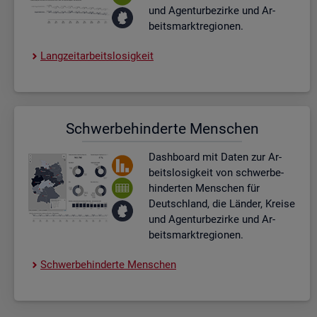
und Agen­tur­be­zir­ke und Ar­
beits­markt­re­gio­nen.
Lang­zeit­ar­beits­lo­sig­keit
Schwer­be­hin­der­te Men­schen
Dash­board
mit Daten zur Ar­
beits­lo­sig­keit von schwer­be­
hin­der­ten Men­schen für
Deutsch­land, die Län­der, Krei­se
und Agen­tur­be­zir­ke und Ar­
beits­markt­re­gio­nen.
Schwer­be­hin­der­te Men­schen