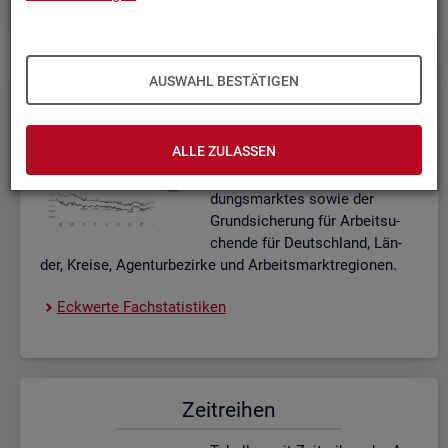
AUSWAHL BESTÄTIGEN
Eck­wer­te Fach­sta­tis­ti­ken
In­ter­ak­ti­ve Dia­gram­me und Ta­
ALLE ZULASSEN
bel­len zu den ak­tu­el­len Eck­
wer­ten des Ar­beits- und Aus­bil­
dungs­mark­tes sowie der
Grund­si­che­rung für Ar­beit­su­
chen­de für Deutsch­land, Län­
der, Krei­se, Agen­tur­be­zir­ke und Ar­beits­markt­re­gio­nen.
Eck­wer­te Fach­sta­tis­ti­ken
Zeit­rei­hen