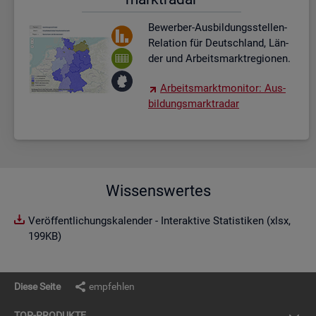
Be­wer­ber-Aus­bil­dungs­stel­len-
Re­la­ti­on für Deutsch­land, Län­
der und Ar­beits­markt­re­gio­nen.
Ar­beits­markt­mo­ni­tor: Aus­
bil­dungs­markt­ra­dar
Wissenswertes
Veröffentlichungskalender - Interaktive Statistiken (xlsx,
199KB)
Diese Seite
empfehlen
TOP-PRO­DUK­TE