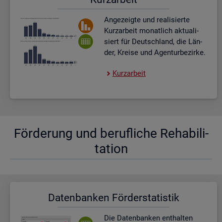
An­ge­zeig­te und rea­li­sier­te
Kurz­ar­beit mo­nat­lich ak­tua­li­
siert für Deutsch­land, die Län­
der, Krei­se und Agen­tur­be­zir­ke.
Kurz­ar­beit
För­de­rung und be­ruf­li­che Re­ha­bi­li­
ta­ti­on
Da­ten­ban­ken För­der­sta­tis­tik
Die Da­ten­ban­ken ent­hal­ten