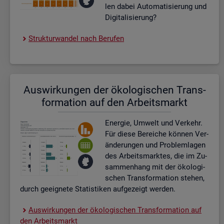
len dabei Au­to­ma­ti­sie­rung und
Di­gi­ta­li­sie­rung?
Struk­tur­wan­del nach Be­ru­fen
Aus­wir­kun­gen der öko­lo­gi­schen Trans­
for­ma­ti­on auf den Ar­beits­markt
En­er­gie, Um­welt und Ver­kehr.
Für diese Be­rei­che kön­nen Ver­
än­de­run­gen und Pro­blem­la­gen
des Ar­beits­mark­tes, die im Zu­
sam­men­hang mit der öko­lo­gi­
schen Trans­for­ma­ti­on ste­hen,
durch ge­eig­ne­te Sta­tis­ti­ken auf­ge­zeigt wer­den.
Aus­wir­kun­gen der öko­lo­gi­schen Trans­for­ma­ti­on auf
den Ar­beits­markt