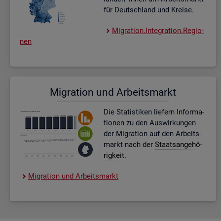
für Deutsch­land und Krei­se.
Mi­gra­ti­on.In­te­gra­ti­on.Re­gio­
nen
Mi­gra­ti­on und Ar­beits­markt
Die Sta­tis­ti­ken lie­fern In­for­ma­
tio­nen zu den Aus­wir­kun­gen
der Mi­gra­ti­on auf den Ar­beits­
markt nach der
Staats­an­ge­hö­
rig­keit
.
Mi­gra­ti­on und Ar­beits­markt