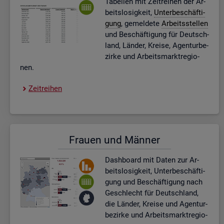
Ta­bel­len mit Zeit­rei­hen der Ar­
beits­lo­sig­keit,
Un­ter­be­schäf­ti­
gung
, ge­mel­de­te
Ar­beits­stel­len
und Be­schäf­ti­gung für Deutsch­
land, Län­der, Krei­se, Agen­tur­be­
zir­ke und Ar­beits­markt­re­gio­
nen.
Zeit­rei­hen
Frau­en und Män­ner
Dash­board
mit Daten zur Ar­
beits­lo­sig­keit, Un­ter­be­schäf­ti­
gung und Be­schäf­ti­gung nach
Ge­schlecht für Deutsch­land,
die Län­der, Krei­se und Agen­tur­
be­zir­ke und Ar­beits­markt­re­gio­