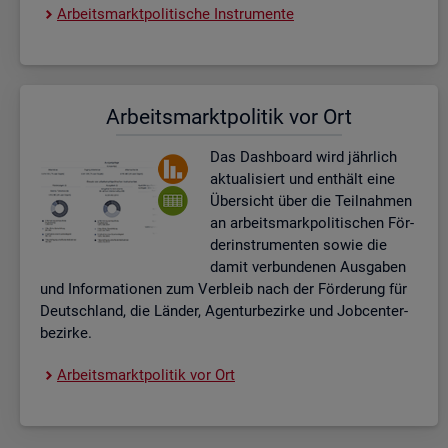
Ar­beits­markt­po­li­ti­sche In­stru­men­te
Ar­beits­markt­po­li­tik vor Ort
Das Da­sh­board wird jähr­lich
ak­tua­li­siert und ent­hält eine
Über­sicht über die Teil­nah­men
an ar­beits­mark­po­li­ti­schen För­
der­instru­men­ten sowie die
damit ver­bun­de­nen Aus­ga­ben
und In­for­ma­tio­nen zum Ver­bleib nach der För­de­rung für
Deutsch­land, die Län­der, Agen­tur­be­zir­ke und Job­cent­er­
be­zir­ke.
Ar­beits­markt­po­li­tik vor Ort