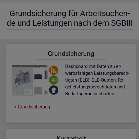
Grund­si­che­rung für Ar­beit­su­chen­
de und Leis­tun­gen nach dem SGBIII
Grund­si­che­rung
Dash­board
mit Daten zu er­
werbs­fä­hi­gen Leis­tungs­be­rech­
tig­ten (ELB), ELB-Quo­ten, Re­
gel­leis­tungs­be­rech­tig­ten und
Be­darfs­ge­mein­schaf­ten.
Grund­si­che­rung
Kurz­ar­beit