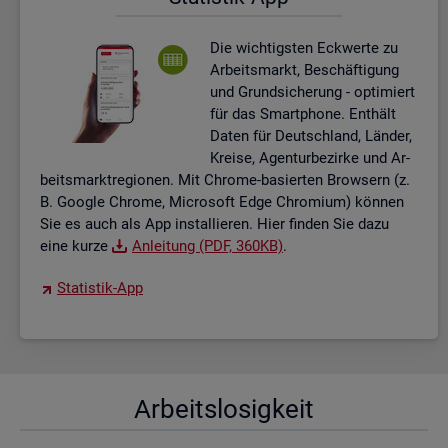
Die wich­tigs­ten Eck­wer­te zu
Ar­beits­markt, Be­schäf­ti­gung
und Grund­si­che­rung - op­ti­miert
für das Smart­pho­ne. Ent­hält
Daten für Deutsch­land, Län­der,
Krei­se, Agen­tur­be­zir­ke und Ar­
beits­markt­re­gio­nen. Mit Chro­me-ba­sier­ten Brow­sern (z.
B. Goog­le Chro­me, Mi­cro­soft Edge Chro­mi­um) kön­nen
Sie es auch als App in­stal­lie­ren. Hier fin­den Sie dazu
eine kurze
An­lei­tung (PDF, 360KB)
.
Sta­tis­tik-App
Ar­beits­lo­sig­keit