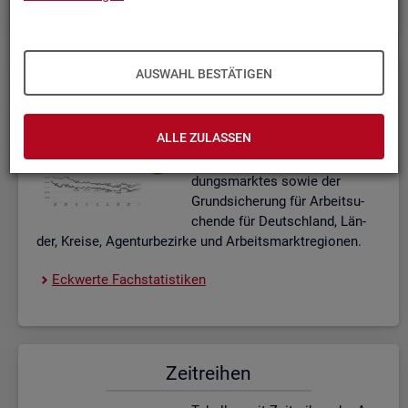
AUSWAHL BESTÄTIGEN
Eck­wer­te Fach­sta­tis­ti­ken
In­ter­ak­ti­ve Dia­gram­me und Ta­
ALLE ZULASSEN
bel­len zu den ak­tu­el­len Eck­
wer­ten des Ar­beits- und Aus­bil­
dungs­mark­tes sowie der
Grund­si­che­rung für Ar­beit­su­
chen­de für Deutsch­land, Län­
der, Krei­se, Agen­tur­be­zir­ke und Ar­beits­markt­re­gio­nen.
Eck­wer­te Fach­sta­tis­ti­ken
Zeit­rei­hen