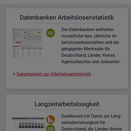
Da­ten­ban­ken Ar­beits­lo­sen­sta­tis­tik
Die Da­ten­ban­ken ent­hal­ten
mo­nat­li­che bzw. jähr­li­che Ar­
beits­lo­sen­kenn­zah­len und die
gän­gigs­ten Merk­ma­le für
Deutsch­land, Län­der, Krei­se,
Agen­tur­be­zir­ke und Job­cen­ter.
Da­ten­ban­ken zur Ar­beits­lo­sen­sta­tis­tik
Lang­zeit­ar­beits­lo­sig­keit
Dash­board
mit Daten zur Lang­
zeit­ar­beits­lo­sig­keit für
Deutsch­land, die Län­der, Krei­se