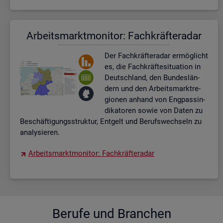
Ar­beits­markt­mo­ni­tor: Fach­kräf­te­ra­dar
Der Fach­kräf­te­ra­dar er­mög­licht
es, die Fach­kräf­te­si­tua­ti­on in
Deutsch­land, den Bun­des­län­
dern und den Ar­beits­markt­re­
gio­nen an­hand von Eng­pas­sin­
di­ka­to­ren sowie von Daten zu
Be­schäf­ti­gungs­struk­tur, Ent­gelt und Be­rufs­wech­seln zu
ana­ly­sie­ren.
Ar­beits­markt­mo­ni­tor: Fach­kräf­te­ra­dar
Be­ru­fe und Bran­chen