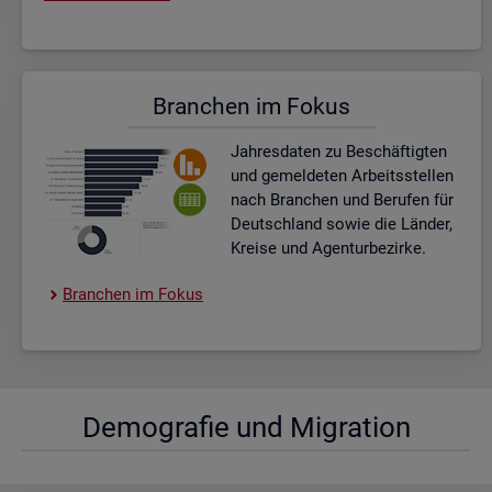
Bran­chen im Fokus
Jah­res­da­ten zu Be­schäf­tig­ten
und ge­mel­de­ten Ar­beits­stel­len
nach Bran­chen und Be­ru­fen für
Deutsch­land sowie die Län­der,
Krei­se und Agen­tur­be­zir­ke.
Bran­chen im Fokus
De­mo­gra­fie und Mi­gra­ti­on