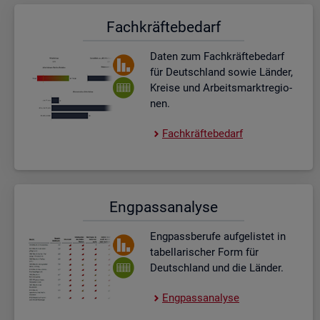
Fach­kräf­te­be­darf
Daten zum Fach­kräf­te­be­darf
für Deutsch­land sowie Län­der,
Krei­se und Ar­beits­markt­re­gio­
nen.
Fach­kräf­te­be­darf
Eng­pass­ana­ly­se
Eng­pass­be­ru­fe auf­ge­lis­tet in
ta­bel­la­ri­scher Form für
Deutsch­land und die Län­der.
Eng­pass­ana­ly­se