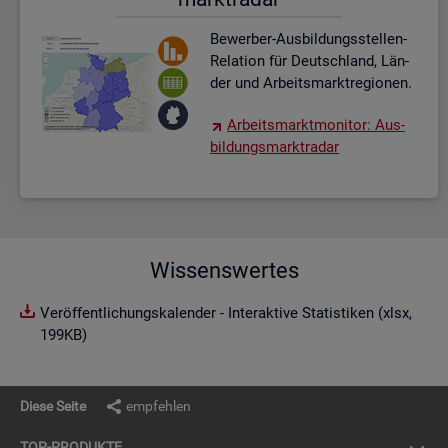
Be­wer­ber-Aus­bil­dungs­stel­len-
Re­la­ti­on für Deutsch­land, Län­
der und Ar­beits­markt­re­gio­nen.
Ar­beits­markt­mo­ni­tor: Aus­
bil­dungs­markt­ra­dar
Wissenswertes
Veröffentlichungskalender - Interaktive Statistiken (xlsx,
199KB)
Diese Seite
empfehlen
TOP-PRO­DUK­TE