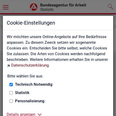
Statistiken
Interaktive Statistiken
Cookie-Einstellungen
Ar­beits­markt im Über­blick
Wir möchten unsere Online-Angebote auf Ihre Bedürfnisse
anpassen. Zu diesem Zweck setzen wir sogenannte
Cookies ein. Entscheiden Sie bitte selbst, welche Cookies
Sie zulassen. Die Arten von Cookies werden nachfolgend
beschrieben. Weitere Informationen erhalten Sie in unserer
Eck­wer­te Ar­beits­markt
Datenschutzerklärung
.
Mo­nats­ak­tu­el­le Daten zu Ar­
Bitte wählen Sie aus:
beits­lo­sig­keit,
Ar­beits­stel­len
,
Technisch Notwendig
Be­schäf­ti­gung und Grund­si­che­
rung für Deutsch­land, Län­der,
Statistik
Krei­se, Agen­tur­be­zir­ke und Ar­
Personalisierung
beits­markt­re­gio­nen.
Eck­wer­te Ar­beits­markt
Details anzeigen