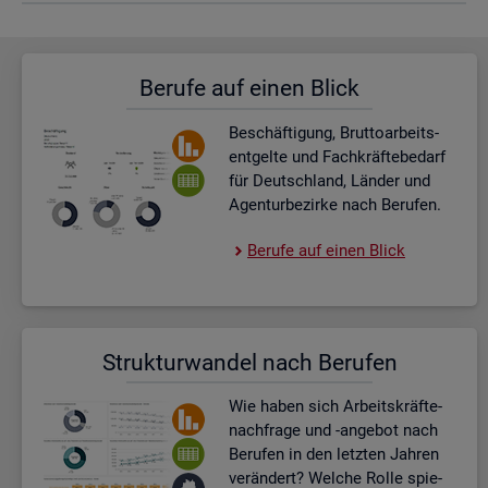
Be­ru­fe auf einen Blick
Be­schäf­ti­gung, Brut­to­ar­beits­
ent­gel­te und Fach­kräf­te­be­darf
für Deutsch­land, Län­der und
Agen­tur­be­zir­ke nach Be­ru­fen.
Be­ru­fe auf einen Blick
Struk­tur­wan­del nach Be­ru­fen
Wie haben sich Ar­beits­kräf­te­
nach­fra­ge und -an­ge­bot nach
Be­ru­fen in den letz­ten Jah­ren
ver­än­dert? Wel­che Rolle spie­