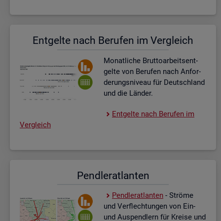
Ent­gel­te nach Be­ru­fen im Ver­gleich
Mo­nat­li­che Brut­to­ar­beits­ent­
gel­te von Be­ru­fen nach An­for­
de­rungs­ni­veau für Deutsch­land
und die Län­der.
Ent­gel­te nach Be­ru­fen im
Ver­gleich
Pend­ler­at­lan­ten
Pend­ler­at­lan­ten
- Strö­me
und Ver­flech­tun­gen von Ein-
und Aus­pend­lern für Krei­se und