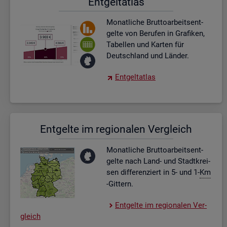
Ent­gel­t­at­las
Mo­nat­li­che Brut­to­ar­beits­ent­
gel­te von Be­ru­fen in Gra­fi­ken,
Ta­bel­len und Kar­ten für
Deutsch­land und Län­der.
Ent­gel­t­at­las
Ent­gel­te im re­gio­na­len Ver­gleich
Mo­nat­li­che Brut­to­ar­beits­ent­
gel­te nach Land- und Stadt­krei­
sen dif­fe­ren­ziert in 5- und 1-
Km
-Git­tern.
Ent­gel­te im re­gio­na­len Ver­
gleich