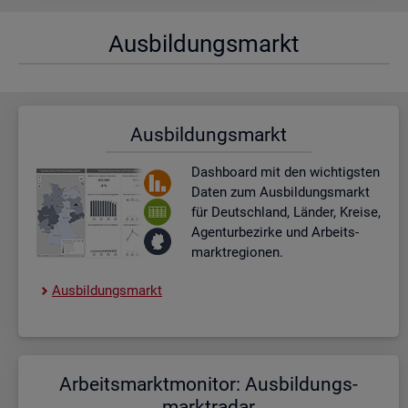
Aus­bil­dungs­markt
Aus­bil­dungs­markt
Dash­board
mit den wich­tigs­ten
Daten zum Aus­bil­dungs­markt
für Deutsch­land, Län­der, Krei­se,
Agen­tur­be­zir­ke und Ar­beits­
markt­re­gio­nen.
Aus­bil­dungs­markt
Ar­beits­markt­mo­ni­tor: Aus­bil­dungs­
markt­ra­dar