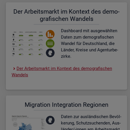
Der Ar­beits­markt im Kon­text des de­mo­
gra­fi­schen Wan­dels
Dash­board
mit aus­ge­wähl­ten
Daten zum de­mo­gra­fi­schen
Wan­del für Deutsch­land, die
Län­der, Krei­se und Agen­tur­be­
zir­ke.
Der Ar­beits­markt im Kon­text des de­mo­gra­fi­schen
Wan­dels
Mi­gra­ti­on In­te­gra­ti­on Re­gio­nen
Daten zur aus­län­di­schen Be­völ­
ke­rung, Schutz­su­chen­den, Aus­
län­der/-innen am Ar­beits­markt