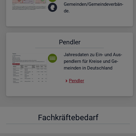
Ge­mein­den/Ge­mein­de­ver­bän­
de.
Pend­ler
Jah­res­da­ten zu Ein- und Aus­
pend­lern für Krei­se und Ge­
mein­den in Deutsch­land
Pend­ler
Fach­kräf­te­be­darf