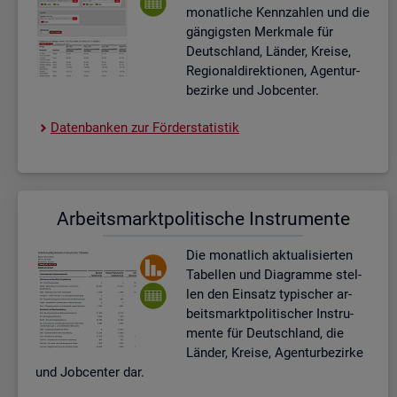
mo­nat­li­che Kenn­zah­len und die
gän­gigs­ten Merk­ma­le für
Deutsch­land, Län­der, Krei­se,
Re­gio­nal­di­rek­tio­nen, Agen­tur­
be­zir­ke und Job­cen­ter.
Da­ten­ban­ken zur För­der­sta­tis­tik
Ar­beits­markt­po­li­ti­sche In­stru­men­te
Die mo­nat­lich ak­tua­li­sier­ten
Ta­bel­len und Dia­gram­me stel­
len den Ein­satz ty­pi­scher ar­
beits­markt­po­li­ti­scher In­stru­
men­te für Deutsch­land, die
Län­der, Krei­se, Agen­tur­be­zir­ke
und Job­cen­ter dar.