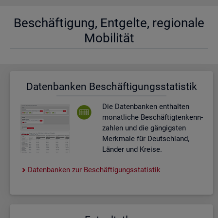
Be­schäf­ti­gung, Ent­gel­te, re­gio­na­le
Mo­bi­li­tät
Da­ten­ban­ken Be­schäf­ti­gungs­sta­tis­tik
Die Da­ten­ban­ken ent­hal­ten
mo­nat­li­che Be­schäf­tig­ten­kenn­
zah­len und die gän­gigs­ten
Merk­ma­le für Deutsch­land,
Län­der und Krei­se.
Da­ten­ban­ken zur Be­schäf­ti­gungs­sta­tis­tik