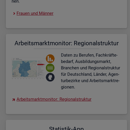
nen.
Frau­en und Män­ner
Ar­beits­markt­mo­ni­tor: Re­gio­nal­struk­tur
Daten zu Be­ru­fen, Fach­kräf­te­
be­darf, Aus­bil­dungs­markt,
Bran­chen und Re­gio­nal­struk­tur
für Deutsch­land, Län­der, Agen­
tur­be­zir­ke und Ar­beits­markt­re­
gio­nen.
Ar­beits­markt­mo­ni­tor: Re­gio­nal­struk­tur
Sta­tis­tik-App