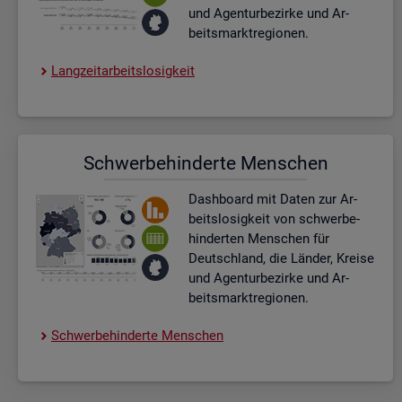
und Agen­tur­be­zir­ke und Ar­
beits­markt­re­gio­nen.
Lang­zeit­ar­beits­lo­sig­keit
Schwer­be­hin­der­te Men­schen
Dash­board
mit Daten zur Ar­
beits­lo­sig­keit von schwer­be­
hin­der­ten Men­schen für
Deutsch­land, die Län­der, Krei­se
und Agen­tur­be­zir­ke und Ar­
beits­markt­re­gio­nen.
Schwer­be­hin­der­te Men­schen