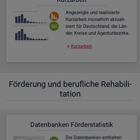
An­ge­zeig­te und rea­li­sier­te
Kurz­ar­beit mo­nat­lich ak­tua­li­
siert für Deutsch­land, die Län­
der, Krei­se und Agen­tur­be­zir­ke.
Kurz­ar­beit
För­de­rung und be­ruf­li­che Re­ha­bi­li­
ta­ti­on
Da­ten­ban­ken För­der­sta­tis­tik
Die Da­ten­ban­ken ent­hal­ten