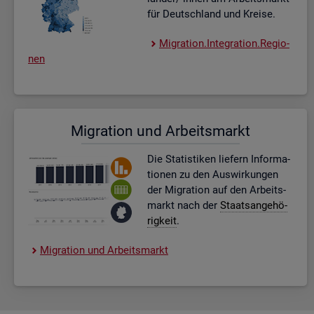
für Deutsch­land und Krei­se.
Mi­gra­ti­on.In­te­gra­ti­on.Re­gio­
nen
Mi­gra­ti­on und Ar­beits­markt
Die Sta­tis­ti­ken lie­fern In­for­ma­
tio­nen zu den Aus­wir­kun­gen
der Mi­gra­ti­on auf den Ar­beits­
markt nach der
Staats­an­ge­hö­
rig­keit
.
Mi­gra­ti­on und Ar­beits­markt