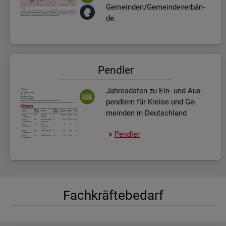
Ge­mein­den/Ge­mein­de­ver­bän­
de.
Pend­ler
Jah­res­da­ten zu Ein- und Aus­
pend­lern für Krei­se und Ge­
mein­den in Deutsch­land
Pend­ler
Fach­kräf­te­be­darf