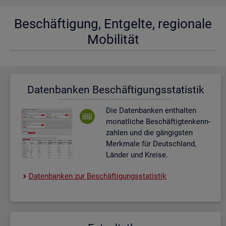
Be­schäf­ti­gung, Ent­gel­te, re­gio­na­le
Mo­bi­li­tät
Da­ten­ban­ken Be­schäf­ti­gungs­sta­tis­tik
Die Da­ten­ban­ken ent­hal­ten
mo­nat­li­che Be­schäf­tig­ten­kenn­
zah­len und die gän­gigs­ten
Merk­ma­le für Deutsch­land,
Län­der und Krei­se.
Da­ten­ban­ken zur Be­schäf­ti­gungs­sta­tis­tik