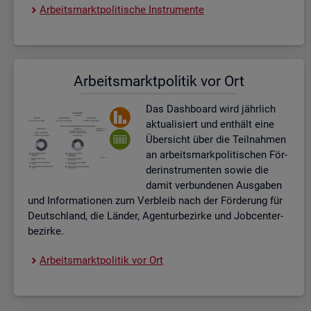
Ar­beits­markt­po­li­ti­sche In­stru­men­te
Ar­beits­markt­po­li­tik vor Ort
Das Da­sh­board wird jähr­lich
ak­tua­li­siert und ent­hält eine
Über­sicht über die Teil­nah­men
an ar­beits­mark­po­li­ti­schen För­
der­instru­men­ten sowie die
damit ver­bun­de­nen Aus­ga­ben
und In­for­ma­tio­nen zum Ver­bleib nach der För­de­rung für
Deutsch­land, die Län­der, Agen­tur­be­zir­ke und Job­cent­er­
be­zir­ke.
Ar­beits­markt­po­li­tik vor Ort