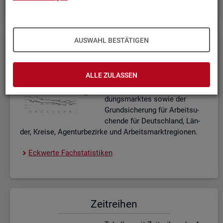
AUSWAHL BESTÄTIGEN
Eck­wer­te Fach­sta­tis­ti­ken
In­ter­ak­ti­ve Dia­gram­me und Ta­
ALLE ZULASSEN
bel­len zu den ak­tu­el­len Eck­
wer­ten des Ar­beits- und Aus­bil­
dungs­mark­tes sowie der
Grund­si­che­rung für Ar­beit­su­
chen­de für Deutsch­land, Län­
der, Krei­se, Agen­tur­be­zir­ke und Ar­beits­markt­re­gio­nen.
Eck­wer­te Fach­sta­tis­ti­ken
Zeit­rei­hen