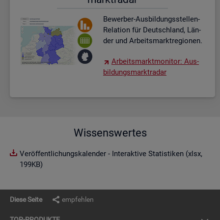
Be­wer­ber-Aus­bil­dungs­stel­len-
Re­la­ti­on für Deutsch­land, Län­
der und Ar­beits­markt­re­gio­nen.
Ar­beits­markt­mo­ni­tor: Aus­
bil­dungs­markt­ra­dar
Wissenswertes
Veröffentlichungskalender - Interaktive Statistiken (xlsx,
199KB)
Diese Seite
empfehlen
TOP-PRO­DUK­TE