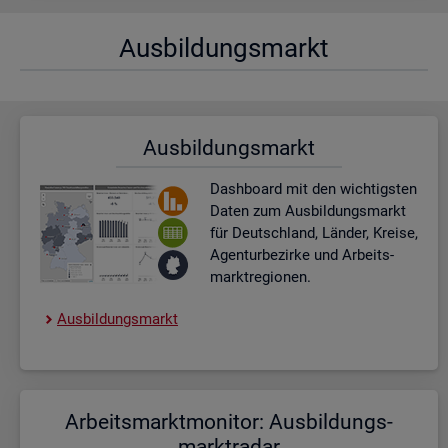
Aus­bil­dungs­markt
Aus­bil­dungs­markt
Dash­board
mit den wich­tigs­ten
Daten zum Aus­bil­dungs­markt
für Deutsch­land, Län­der, Krei­se,
Agen­tur­be­zir­ke und Ar­beits­
markt­re­gio­nen.
Aus­bil­dungs­markt
Ar­beits­markt­mo­ni­tor: Aus­bil­dungs­
markt­ra­dar