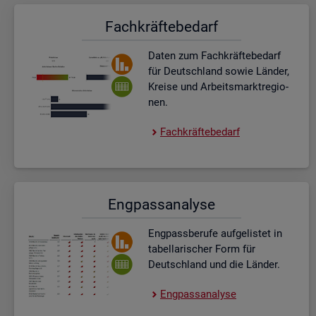
Fach­kräf­te­be­darf
Daten zum Fach­kräf­te­be­darf
für Deutsch­land sowie Län­der,
Krei­se und Ar­beits­markt­re­gio­
nen.
Fach­kräf­te­be­darf
Eng­pass­ana­ly­se
Eng­pass­be­ru­fe auf­ge­lis­tet in
ta­bel­la­ri­scher Form für
Deutsch­land und die Län­der.
Eng­pass­ana­ly­se