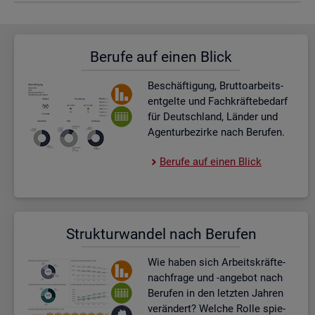
Be­ru­fe auf einen Blick
Be­schäf­ti­gung, Brut­to­ar­beits­
ent­gel­te und Fach­kräf­te­be­darf
für Deutsch­land, Län­der und
Agen­tur­be­zir­ke nach Be­ru­fen.
Be­ru­fe auf einen Blick
Struk­tur­wan­del nach Be­ru­fen
Wie haben sich Ar­beits­kräf­te­
nach­fra­ge und -an­ge­bot nach
Be­ru­fen in den letz­ten Jah­ren
ver­än­dert? Wel­che Rolle spie­