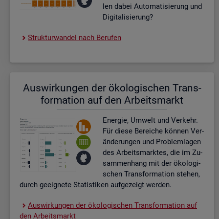
len dabei Au­to­ma­ti­sie­rung und
Di­gi­ta­li­sie­rung?
Struk­tur­wan­del nach Be­ru­fen
Aus­wir­kun­gen der öko­lo­gi­schen Trans­
for­ma­ti­on auf den Ar­beits­markt
En­er­gie, Um­welt und Ver­kehr.
Für diese Be­rei­che kön­nen Ver­
än­de­run­gen und Pro­blem­la­gen
des Ar­beits­mark­tes, die im Zu­
sam­men­hang mit der öko­lo­gi­
schen Trans­for­ma­ti­on ste­hen,
durch ge­eig­ne­te Sta­tis­ti­ken auf­ge­zeigt wer­den.
Aus­wir­kun­gen der öko­lo­gi­schen Trans­for­ma­ti­on auf
den Ar­beits­markt