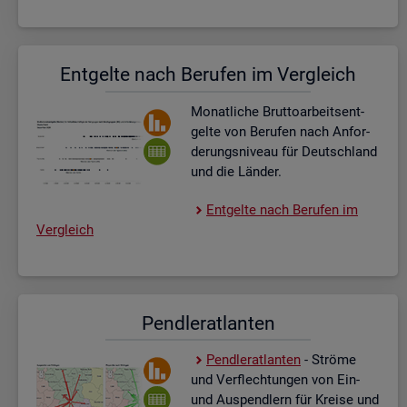
Ent­gel­te nach Be­ru­fen im Ver­gleich
Mo­nat­li­che Brut­to­ar­beits­ent­
gel­te von Be­ru­fen nach An­for­
de­rungs­ni­veau für Deutsch­land
und die Län­der.
Ent­gel­te nach Be­ru­fen im
Ver­gleich
Pend­ler­at­lan­ten
Pend­ler­at­lan­ten
- Strö­me
und Ver­flech­tun­gen von Ein-
und Aus­pend­lern für Krei­se und