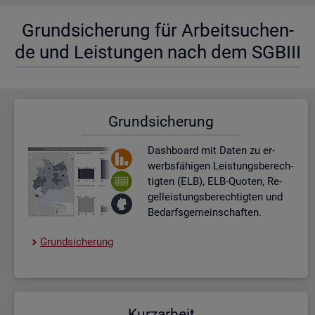
Grund­si­che­rung für Ar­beit­su­chen­
de und Leis­tun­gen nach dem SGBIII
Grund­si­che­rung
Dash­board
mit Daten zu er­
werbs­fä­hi­gen Leis­tungs­be­rech­
tig­ten (ELB), ELB-Quo­ten, Re­
gel­leis­tungs­be­rech­tig­ten und
Be­darfs­ge­mein­schaf­ten.
Grund­si­che­rung
Kurz­ar­beit