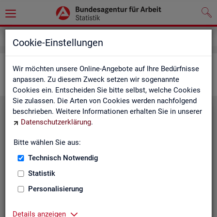
Statistiken
Interaktive Statistiken
Cookie-Einstellungen
Ar­beits­markt im Über­blick
Wir möchten unsere Online-Angebote auf Ihre Bedürfnisse
anpassen. Zu diesem Zweck setzen wir sogenannte
Cookies ein. Entscheiden Sie bitte selbst, welche Cookies
Sie zulassen. Die Arten von Cookies werden nachfolgend
beschrieben. Weitere Informationen erhalten Sie in unserer
Eck­wer­te Ar­beits­markt
Datenschutzerklärung
.
Mo­nats­ak­tu­el­le Daten zu Ar­
Bitte wählen Sie aus:
beits­lo­sig­keit,
Ar­beits­stel­len
,
Technisch Notwendig
Be­schäf­ti­gung und Grund­si­che­
rung für Deutsch­land, Län­der,
Statistik
Krei­se, Agen­tur­be­zir­ke und Ar­
Personalisierung
beits­markt­re­gio­nen.
Eck­wer­te Ar­beits­markt
Details anzeigen