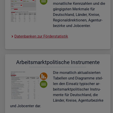
mo­nat­li­che Kenn­zah­len und die
gän­gigs­ten Merk­ma­le für
Deutsch­land, Län­der, Krei­se,
Re­gio­nal­di­rek­tio­nen, Agen­tur­
be­zir­ke und Job­cen­ter.
Da­ten­ban­ken zur För­der­sta­tis­tik
Ar­beits­markt­po­li­ti­sche In­stru­men­te
Die mo­nat­lich ak­tua­li­sier­ten
Ta­bel­len und Dia­gram­me stel­
len den Ein­satz ty­pi­scher ar­
beits­markt­po­li­ti­scher In­stru­
men­te für Deutsch­land, die
Län­der, Krei­se, Agen­tur­be­zir­ke
und Job­cen­ter dar.