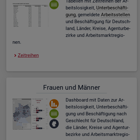
Ta­bel­len mit Zeit­rei­hen der Ar­
beits­lo­sig­keit,
Un­ter­be­schäf­ti­
gung
, ge­mel­de­te
Ar­beits­stel­len
und Be­schäf­ti­gung für Deutsch­
land, Län­der, Krei­se, Agen­tur­be­
zir­ke und Ar­beits­markt­re­gio­
nen.
Zeit­rei­hen
Frau­en und Män­ner
Dash­board
mit Daten zur Ar­
beits­lo­sig­keit, Un­ter­be­schäf­ti­
gung und Be­schäf­ti­gung nach
Ge­schlecht für Deutsch­land,
die Län­der, Krei­se und Agen­tur­
be­zir­ke und Ar­beits­markt­re­gio­