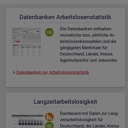
Da­ten­ban­ken Ar­beits­lo­sen­sta­tis­tik
Die Da­ten­ban­ken ent­hal­ten
mo­nat­li­che bzw. jähr­li­che Ar­
beits­lo­sen­kenn­zah­len und die
gän­gigs­ten Merk­ma­le für
Deutsch­land, Län­der, Krei­se,
Agen­tur­be­zir­ke und Job­cen­ter.
Da­ten­ban­ken zur Ar­beits­lo­sen­sta­tis­tik
Lang­zeit­ar­beits­lo­sig­keit
Dash­board
mit Daten zur Lang­
zeit­ar­beits­lo­sig­keit für
Deutsch­land, die Län­der, Krei­se