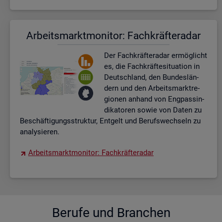
Ar­beits­markt­mo­ni­tor: Fach­kräf­te­ra­dar
Der Fach­kräf­te­ra­dar er­mög­licht
es, die Fach­kräf­te­si­tua­ti­on in
Deutsch­land, den Bun­des­län­
dern und den Ar­beits­markt­re­
gio­nen an­hand von Eng­pas­sin­
di­ka­to­ren sowie von Daten zu
Be­schäf­ti­gungs­struk­tur, Ent­gelt und Be­rufs­wech­seln zu
ana­ly­sie­ren.
Ar­beits­markt­mo­ni­tor: Fach­kräf­te­ra­dar
Be­ru­fe und Bran­chen