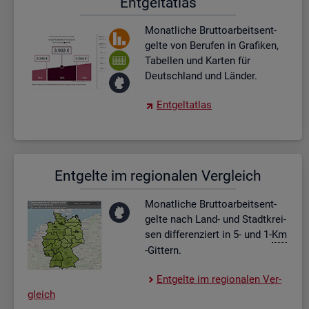
Ent­gel­t­at­las
Mo­nat­li­che Brut­to­ar­beits­ent­
gel­te von Be­ru­fen in Gra­fi­ken,
Ta­bel­len und Kar­ten für
Deutsch­land und Län­der.
Ent­gel­t­at­las
Ent­gel­te im re­gio­na­len Ver­gleich
Mo­nat­li­che Brut­to­ar­beits­ent­
gel­te nach Land- und Stadt­krei­
sen dif­fe­ren­ziert in 5- und 1-
Km
-Git­tern.
Ent­gel­te im re­gio­na­len Ver­
gleich