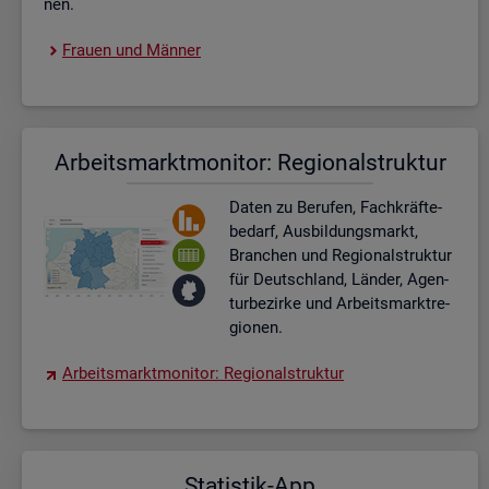
nen.
Frau­en und Män­ner
Ar­beits­markt­mo­ni­tor: Re­gio­nal­struk­tur
Daten zu Be­ru­fen, Fach­kräf­te­
be­darf, Aus­bil­dungs­markt,
Bran­chen und Re­gio­nal­struk­tur
für Deutsch­land, Län­der, Agen­
tur­be­zir­ke und Ar­beits­markt­re­
gio­nen.
Ar­beits­markt­mo­ni­tor: Re­gio­nal­struk­tur
Sta­tis­tik-App