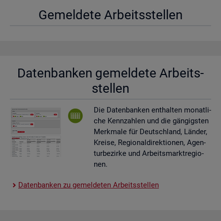
Ge­mel­de­te Ar­beits­stel­len
Da­ten­ban­ken ge­mel­de­te Ar­beits­
stel­len
Die Da­ten­ban­ken ent­hal­ten mo­nat­li­
che Kenn­zah­len und die gän­gigs­ten
Merk­ma­le für Deutsch­land, Län­der,
Krei­se, Re­gio­nal­di­rek­tio­nen, Agen­
tur­be­zir­ke und Ar­beits­markt­re­gio­
nen.
Da­ten­ban­ken zu ge­mel­de­ten Ar­beits­stel­len