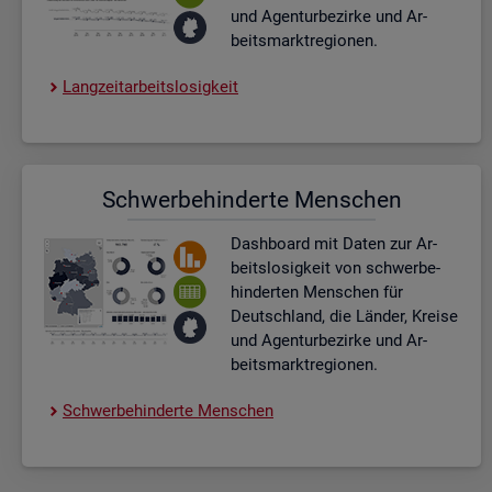
und Agen­tur­be­zir­ke und Ar­
beits­markt­re­gio­nen.
Lang­zeit­ar­beits­lo­sig­keit
Schwer­be­hin­der­te Men­schen
Dash­board
mit Daten zur Ar­
beits­lo­sig­keit von schwer­be­
hin­der­ten Men­schen für
Deutsch­land, die Län­der, Krei­se
und Agen­tur­be­zir­ke und Ar­
beits­markt­re­gio­nen.
Schwer­be­hin­der­te Men­schen