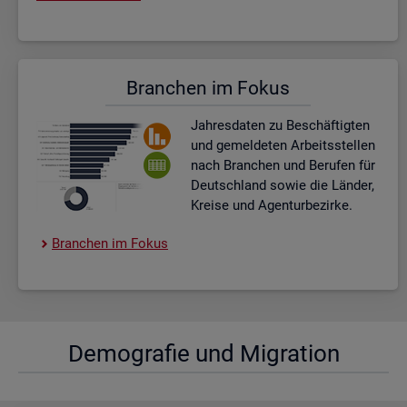
Bran­chen im Fokus
Jah­res­da­ten zu Be­schäf­tig­ten
und ge­mel­de­ten Ar­beits­stel­len
nach Bran­chen und Be­ru­fen für
Deutsch­land sowie die Län­der,
Krei­se und Agen­tur­be­zir­ke.
Bran­chen im Fokus
De­mo­gra­fie und Mi­gra­ti­on