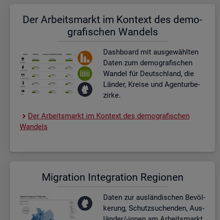
Der Ar­beits­markt im Kon­text des de­mo­
gra­fi­schen Wan­dels
Dash­board
mit aus­ge­wähl­ten
Daten zum de­mo­gra­fi­schen
Wan­del für Deutsch­land, die
Län­der, Krei­se und Agen­tur­be­
zir­ke.
Der Ar­beits­markt im Kon­text des de­mo­gra­fi­schen
Wan­dels
Mi­gra­ti­on In­te­gra­ti­on Re­gio­nen
Daten zur aus­län­di­schen Be­völ­
ke­rung, Schutz­su­chen­den, Aus­
län­der/-innen am Ar­beits­markt