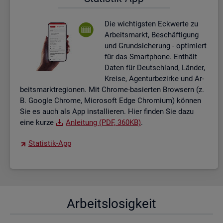
Die wich­tigs­ten Eck­wer­te zu
Ar­beits­markt, Be­schäf­ti­gung
und Grund­si­che­rung - op­ti­miert
für das Smart­pho­ne. Ent­hält
Daten für Deutsch­land, Län­der,
Krei­se, Agen­tur­be­zir­ke und Ar­
beits­markt­re­gio­nen. Mit Chro­me-ba­sier­ten Brow­sern (z.
B. Goog­le Chro­me, Mi­cro­soft Edge Chro­mi­um) kön­nen
Sie es auch als App in­stal­lie­ren. Hier fin­den Sie dazu
eine kurze
An­lei­tung (PDF, 360KB)
.
Sta­tis­tik-App
Ar­beits­lo­sig­keit