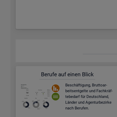
Be­ru­fe auf einen Blick
Be­schäf­ti­gung, Brut­to­ar­
beits­ent­gel­te und Fach­kräf­
te­be­darf für Deutsch­land,
Län­der und Agen­tur­be­zir­ke
nach Be­ru­fen.