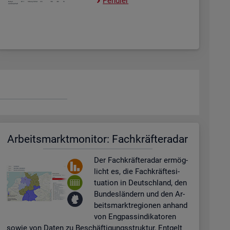
Pend­ler
Ar­beits­markt­mo­ni­tor: Fach­kräf­te­ra­dar
Der Fach­kräf­te­ra­dar er­mög­
licht es, die Fach­kräf­te­si­
tua­ti­on in Deutsch­land, den
Bun­des­län­dern und den Ar­
beits­markt­re­gio­nen an­hand
von Eng­pas­sin­di­ka­to­ren
sowie von Daten zu Be­schäf­ti­gungs­struk­tur, Ent­gelt