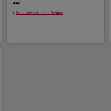
rung?
Struk­tur­wan­del nach Be­ru­fen