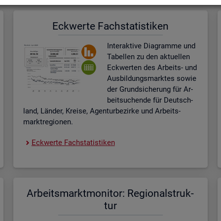
Eck­wer­te Fach­sta­tis­ti­ken
In­ter­ak­ti­ve Dia­gram­me und
Ta­bel­len zu den ak­tu­el­len
Eck­wer­ten des Ar­beits- und
Aus­bil­dungs­mark­tes sowie
der Grund­si­che­rung für Ar­
beit­su­chen­de für Deutsch­
land, Län­der, Krei­se, Agen­tur­be­zir­ke und Ar­beits­
markt­re­gio­nen.
Eck­wer­te Fach­sta­tis­ti­ken
Ar­beits­markt­mo­ni­tor: Re­gio­nal­struk­
tur