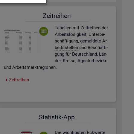
Zeit­rei­hen
Ta­bel­len mit Zeit­rei­hen der
Ar­beits­lo­sig­keit,
Un­ter­be­
schäf­ti­gung
, ge­mel­de­te
Ar­
beits­stel­len
und Be­schäf­ti­
gung für Deutsch­land, Län­
der, Krei­se, Agen­tur­be­zir­ke
und Ar­beits­markt­re­gio­nen.
Zeit­rei­hen
Sta­tis­tik-App
Die wich­tigs­ten Eck­wer­te