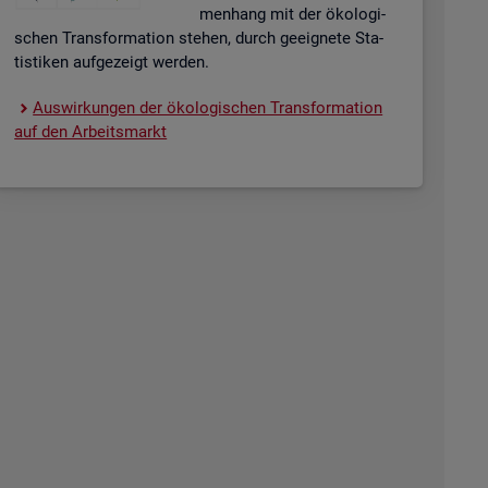
men­hang mit der öko­lo­gi­
schen Trans­for­ma­ti­on ste­hen, durch ge­eig­ne­te Sta­
tis­ti­ken auf­ge­zeigt wer­den.
Aus­wir­kun­gen der öko­lo­gi­schen Trans­for­ma­ti­on
auf den Ar­beits­markt