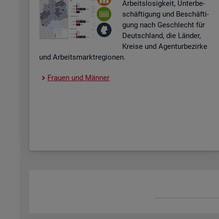
Ar­beits­lo­sig­keit, Un­ter­be­
schäf­ti­gung und Be­schäf­ti­
gung nach Ge­schlecht für
Deutsch­land, die Län­der,
Krei­se und Agen­tur­be­zir­ke
und Ar­beits­markt­re­gio­nen.
Frau­en und Män­ner