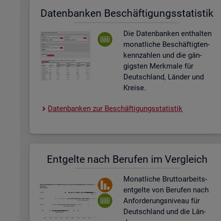
Da­ten­ban­ken Be­schäf­ti­gungs­sta­tis­tik
Die Da­ten­ban­ken ent­hal­ten
mo­nat­li­che Be­schäf­tig­ten­
kenn­zah­len und die gän­
gigs­ten Merk­ma­le für
Deutsch­land, Län­der und
Krei­se.
Da­ten­ban­ken zur Be­schäf­ti­gungs­sta­tis­tik
Ent­gel­te nach Be­ru­fen im Ver­gleich
Mo­nat­li­che Brut­to­ar­beits­
ent­gel­te von Be­ru­fen nach
An­for­de­rungs­ni­veau für
Deutsch­land und die Län­