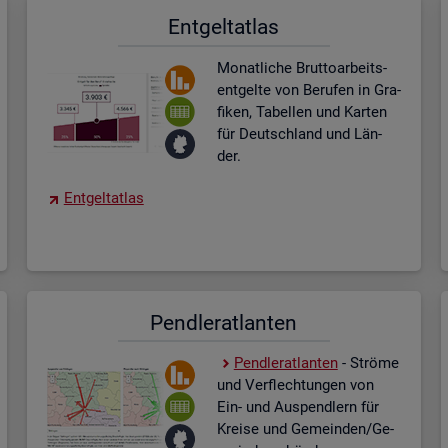
Ent­gel­t­at­las
Mo­nat­li­che Brut­to­ar­beits­
ent­gel­te von Be­ru­fen in Gra­
fi­ken, Ta­bel­len und Kar­ten
für Deutsch­land und Län­
der.
Ent­gel­t­at­las
Pend­ler­at­lan­ten
Pend­ler­at­lan­ten
- Strö­me
und Ver­flech­tun­gen von
Ein- und Aus­pend­lern für
Krei­se und Ge­mein­den/Ge­