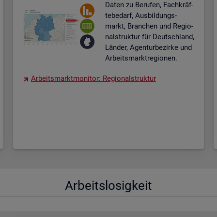
Daten zu Be­ru­fen, Fach­kräf­
te­be­darf, Aus­bil­dungs­
markt, Bran­chen und Re­gio­
nal­struk­tur für Deutsch­land,
Län­der, Agen­tur­be­zir­ke und
Ar­beits­markt­re­gio­nen.
Ar­beits­markt­mo­ni­tor: Re­gio­nal­struk­tur
Ar­beits­lo­sig­keit