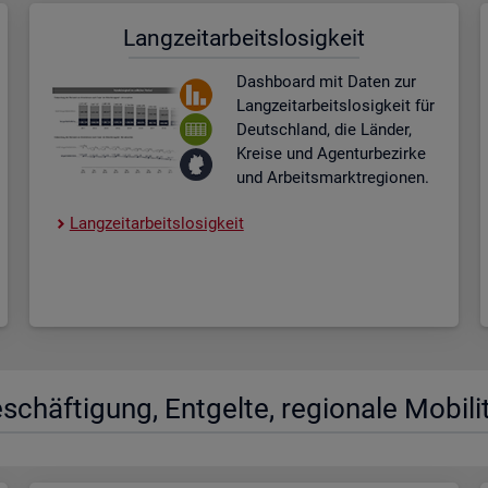
Lang­zeit­ar­beits­lo­sig­keit
Dash­board
mit Daten zur
Lang­zeit­ar­beits­lo­sig­keit für
Deutsch­land, die Län­der,
Krei­se und Agen­tur­be­zir­ke
und Ar­beits­markt­re­gio­nen.
Lang­zeit­ar­beits­lo­sig­keit
­schäf­ti­gung, Ent­gel­te, re­gio­na­le Mo­bi­li­