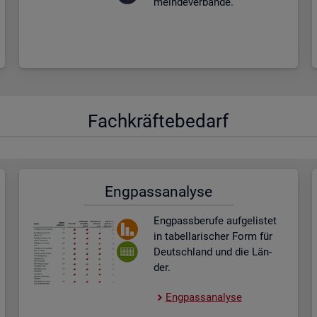
mein­de­ver­bän­de.
Fach­kräf­te­be­darf
Eng­pass­ana­ly­se
Eng­pass­be­ru­fe auf­ge­lis­tet
in ta­bel­la­ri­scher Form für
Deutsch­land und die Län­
der.
Eng­pass­ana­ly­se