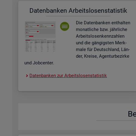
Da­ten­ban­ken Ar­beits­lo­sen­sta­tis­tik
Die Da­ten­ban­ken ent­hal­ten
mo­nat­li­che bzw. jähr­li­che
Ar­beits­lo­sen­kenn­zah­len
und die gän­gigs­ten Merk­
ma­le für Deutsch­land, Län­
der, Krei­se, Agen­tur­be­zir­ke
und Job­cen­ter.
Da­ten­ban­ken zur Ar­beits­lo­sen­sta­tis­tik
Be