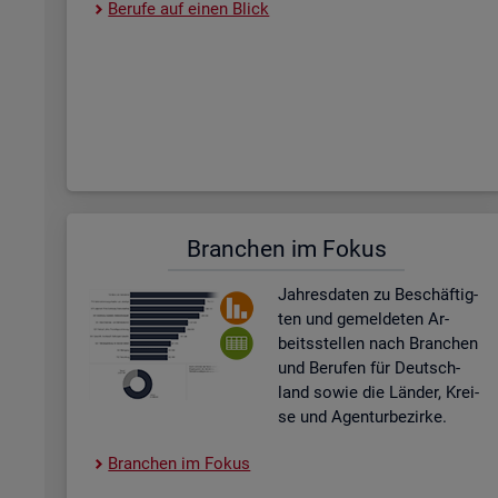
Be­ru­fe auf einen Blick
Bran­chen im Fokus
Jah­res­da­ten zu Be­schäf­tig­
ten und ge­mel­de­ten Ar­
beits­stel­len nach Bran­chen
und Be­ru­fen für Deutsch­
land sowie die Län­der, Krei­
se und Agen­tur­be­zir­ke.
Bran­chen im Fokus