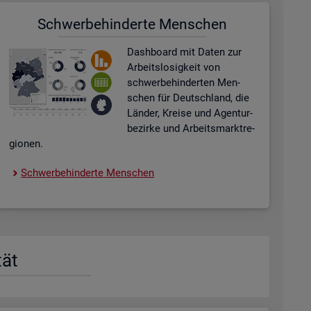
Schwer­be­hin­der­te Men­schen
Dash­board
mit Daten zur
Ar­beits­lo­sig­keit von
schwer­be­hin­der­ten Men­
schen für Deutsch­land, die
Län­der, Krei­se und Agen­tur­
be­zir­ke und Ar­beits­markt­re­
gio­nen.
Schwer­be­hin­der­te Men­schen
tät