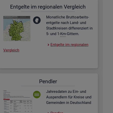
Ent­gel­te im re­gio­na­len Ver­gleich
Mo­nat­li­che Brut­to­ar­beits­
ent­gel­te nach Land- und
Stadt­krei­sen dif­fe­ren­ziert in
5- und 1-
Km
-Git­tern.
Ent­gel­te im re­gio­na­len
Ver­gleich
Pend­ler
Jah­res­da­ten zu Ein- und
Aus­pend­lern für Krei­se und
Ge­mein­den in Deutsch­land