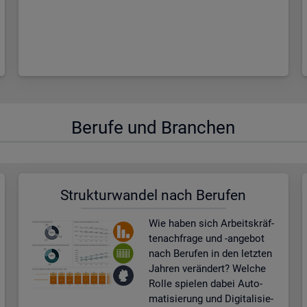
Be­ru­fe und Bran­chen
Struk­tur­wan­del nach Be­ru­fen
Wie haben sich Ar­beits­kräf­
te­nach­fra­ge und -an­ge­bot
nach Be­ru­fen in den letz­ten
Jah­ren ver­än­dert? Wel­che
Rolle spie­len dabei Au­to­
ma­ti­sie­rung und Di­gi­ta­li­sie­