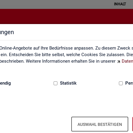
INHALT
lungen
Interaktive Statistiken
Online-Angebote auf Ihre Bedürfnisse anpassen. Zu diesem Zweck s
in. Entscheiden Sie bitte selbst, welche Cookies Sie zulassen. Di
eschrieben. Weitere Informationen erhalten Sie in unserer
Daten
:
GRUNDLAGEN
endig
Statistik
Per
Ar­beits­markt im Über­blick
AUSWAHL BESTÄTIGEN