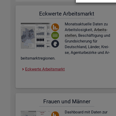
Eck­wer­te Ar­beits­markt
Mo­nats­ak­tu­el­le Daten zu
Ar­beits­lo­sig­keit,
Ar­beits­
stel­len
, Be­schäf­ti­gung und
Grund­si­che­rung für
Deutsch­land, Län­der, Krei­
se, Agen­tur­be­zir­ke und Ar­
beits­markt­re­gio­nen.
Eck­wer­te Ar­beits­markt
Frau­en und Män­ner
Dash­board
mit Daten zur