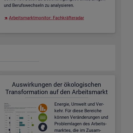
und Be­rufs­wech­seln zu ana­ly­sie­ren.
Ar­beits­markt­mo­ni­tor: Fach­kräf­te­ra­dar
Aus­wir­kun­gen der öko­lo­gi­schen
Trans­for­ma­ti­on auf den Ar­beits­markt
En­er­gie, Um­welt und Ver­
kehr. Für diese Be­rei­che
kön­nen Ver­än­de­run­gen und
Pro­blem­la­gen des Ar­beits­
mark­tes, die im Zu­sam­