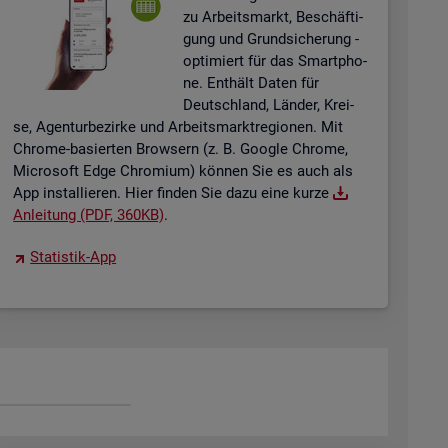
zu Ar­beits­markt, Be­schäf­ti­
gung und Grund­si­che­rung -
op­ti­miert für das Smart­pho­
ne. Ent­hält Daten für
Deutsch­land, Län­der, Krei­
se, Agen­tur­be­zir­ke und Ar­beits­markt­re­gio­nen. Mit
Chro­me-ba­sier­ten Brow­sern (z. B. Goog­le Chro­me,
Mi­cro­soft Edge Chro­mi­um) kön­nen Sie es auch als
App in­stal­lie­ren. Hier fin­den Sie dazu eine kurze
An­lei­tung (PDF, 360KB)
.
Sta­tis­tik-App