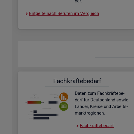
der.
Ent­gel­te nach Be­ru­fen im Ver­gleich
Fach­kräf­te­be­darf
Daten zum Fach­kräf­te­be­
darf für Deutsch­land sowie
Län­der, Krei­se und Ar­beits­
markt­re­gio­nen.
Fach­kräf­te­be­darf