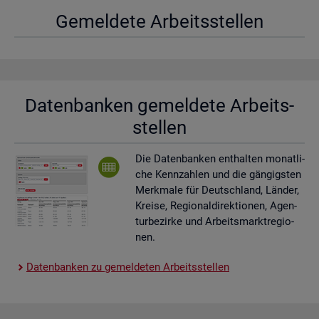
Ge­mel­de­te Ar­beits­stel­len
Da­ten­ban­ken ge­mel­de­te Ar­beits­
stel­len
Die Da­ten­ban­ken ent­hal­ten mo­nat­li­
che Kenn­zah­len und die gän­gigs­ten
Merk­ma­le für Deutsch­land, Län­der,
Krei­se, Re­gio­nal­di­rek­tio­nen, Agen­
tur­be­zir­ke und Ar­beits­markt­re­gio­
nen.
Da­ten­ban­ken zu ge­mel­de­ten Ar­beits­stel­len