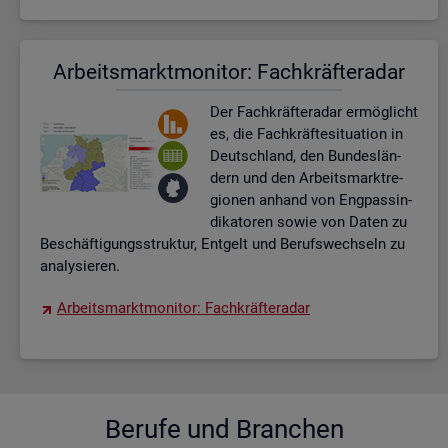
Ar­beits­markt­mo­ni­tor: Fach­kräf­te­ra­dar
Der Fach­kräf­te­ra­dar er­mög­licht
es, die Fach­kräf­te­si­tua­ti­on in
Deutsch­land, den Bun­des­län­
dern und den Ar­beits­markt­re­
gio­nen an­hand von Eng­pas­sin­
di­ka­to­ren sowie von Daten zu
Be­schäf­ti­gungs­struk­tur, Ent­gelt und Be­rufs­wech­seln zu
ana­ly­sie­ren.
Ar­beits­markt­mo­ni­tor: Fach­kräf­te­ra­dar
Be­ru­fe und Bran­chen