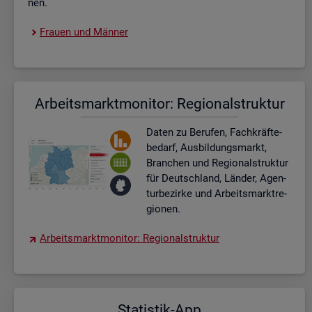
nen.
Frau­en und Män­ner
Ar­beits­markt­mo­ni­tor: Re­gio­nal­struk­tur
Daten zu Be­ru­fen, Fach­kräf­te­
be­darf, Aus­bil­dungs­markt,
Bran­chen und Re­gio­nal­struk­tur
für Deutsch­land, Län­der, Agen­
tur­be­zir­ke und Ar­beits­markt­re­
gio­nen.
Ar­beits­markt­mo­ni­tor: Re­gio­nal­struk­tur
Sta­tis­tik-App