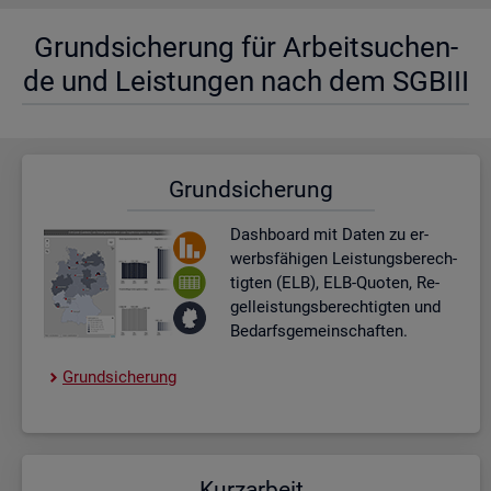
Grund­si­che­rung für Ar­beit­su­chen­
de und Leis­tun­gen nach dem SGBIII
Grund­si­che­rung
Dash­board
mit Daten zu er­
werbs­fä­hi­gen Leis­tungs­be­rech­
tig­ten (ELB), ELB-Quo­ten, Re­
gel­leis­tungs­be­rech­tig­ten und
Be­darfs­ge­mein­schaf­ten.
Grund­si­che­rung
Kurz­ar­beit