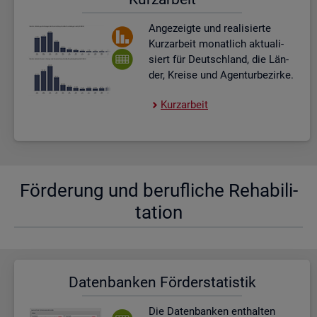
An­ge­zeig­te und rea­li­sier­te
Kurz­ar­beit mo­nat­lich ak­tua­li­
siert für Deutsch­land, die Län­
der, Krei­se und Agen­tur­be­zir­ke.
Kurz­ar­beit
För­de­rung und be­ruf­li­che Re­ha­bi­li­
ta­ti­on
Da­ten­ban­ken För­der­sta­tis­tik
Die Da­ten­ban­ken ent­hal­ten