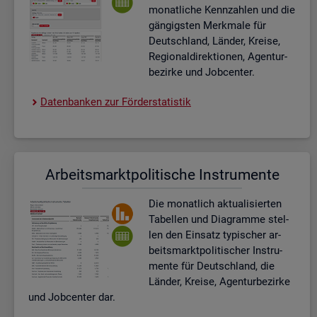
mo­nat­li­che Kenn­zah­len und die
gän­gigs­ten Merk­ma­le für
Deutsch­land, Län­der, Krei­se,
Re­gio­nal­di­rek­tio­nen, Agen­tur­
be­zir­ke und Job­cen­ter.
Da­ten­ban­ken zur För­der­sta­tis­tik
Ar­beits­markt­po­li­ti­sche In­stru­men­te
Die mo­nat­lich ak­tua­li­sier­ten
Ta­bel­len und Dia­gram­me stel­
len den Ein­satz ty­pi­scher ar­
beits­markt­po­li­ti­scher In­stru­
men­te für Deutsch­land, die
Län­der, Krei­se, Agen­tur­be­zir­ke
und Job­cen­ter dar.