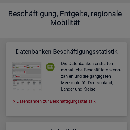
Be­schäf­ti­gung, Ent­gel­te, re­gio­na­le
Mo­bi­li­tät
Da­ten­ban­ken Be­schäf­ti­gungs­sta­tis­tik
Die Da­ten­ban­ken ent­hal­ten
mo­nat­li­che Be­schäf­tig­ten­kenn­
zah­len und die gän­gigs­ten
Merk­ma­le für Deutsch­land,
Län­der und Krei­se.
Da­ten­ban­ken zur Be­schäf­ti­gungs­sta­tis­tik