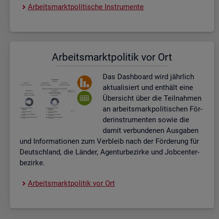
Ar­beits­markt­po­li­ti­sche In­stru­men­te
Ar­beits­markt­po­li­tik vor Ort
Das Da­sh­board wird jähr­lich
ak­tua­li­siert und ent­hält eine
Über­sicht über die Teil­nah­men
an ar­beits­mark­po­li­ti­schen För­
der­instru­men­ten sowie die
damit ver­bun­de­nen Aus­ga­ben
und In­for­ma­tio­nen zum Ver­bleib nach der För­de­rung für
Deutsch­land, die Län­der, Agen­tur­be­zir­ke und Job­cent­er­
be­zir­ke.
Ar­beits­markt­po­li­tik vor Ort