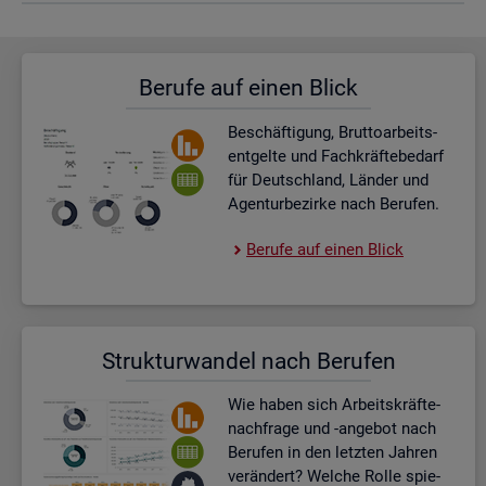
Be­ru­fe auf einen Blick
Be­schäf­ti­gung, Brut­to­ar­beits­
ent­gel­te und Fach­kräf­te­be­darf
für Deutsch­land, Län­der und
Agen­tur­be­zir­ke nach Be­ru­fen.
Be­ru­fe auf einen Blick
Struk­tur­wan­del nach Be­ru­fen
Wie haben sich Ar­beits­kräf­te­
nach­fra­ge und -an­ge­bot nach
Be­ru­fen in den letz­ten Jah­ren
ver­än­dert? Wel­che Rolle spie­