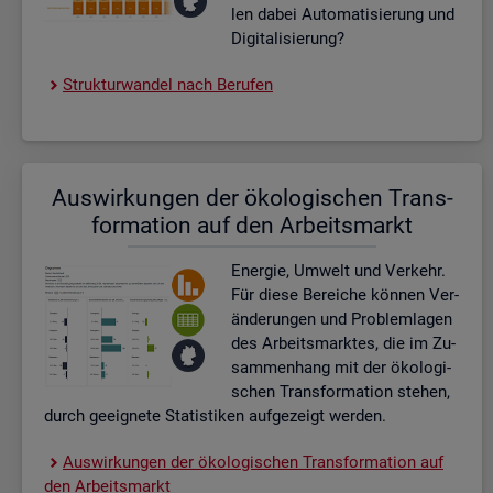
len dabei Au­to­ma­ti­sie­rung und
Di­gi­ta­li­sie­rung?
Struk­tur­wan­del nach Be­ru­fen
Aus­wir­kun­gen der öko­lo­gi­schen Trans­
for­ma­ti­on auf den Ar­beits­markt
En­er­gie, Um­welt und Ver­kehr.
Für diese Be­rei­che kön­nen Ver­
än­de­run­gen und Pro­blem­la­gen
des Ar­beits­mark­tes, die im Zu­
sam­men­hang mit der öko­lo­gi­
schen Trans­for­ma­ti­on ste­hen,
durch ge­eig­ne­te Sta­tis­ti­ken auf­ge­zeigt wer­den.
Aus­wir­kun­gen der öko­lo­gi­schen Trans­for­ma­ti­on auf
den Ar­beits­markt