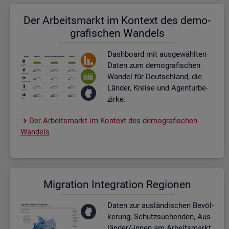
Der Ar­beits­markt im Kon­text des de­mo­
gra­fi­schen Wan­dels
Dash­board
mit aus­ge­wähl­ten
Daten zum de­mo­gra­fi­schen
Wan­del für Deutsch­land, die
Län­der, Krei­se und Agen­tur­be­
zir­ke.
Der Ar­beits­markt im Kon­text des de­mo­gra­fi­schen
Wan­dels
Mi­gra­ti­on In­te­gra­ti­on Re­gio­nen
Daten zur aus­län­di­schen Be­völ­
ke­rung, Schutz­su­chen­den, Aus­
län­der/-innen am Ar­beits­markt