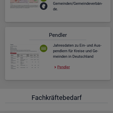
Ge­mein­den/Ge­mein­de­ver­bän­
de.
Pend­ler
Jah­res­da­ten zu Ein- und Aus­
pend­lern für Krei­se und Ge­
mein­den in Deutsch­land
Pend­ler
Fach­kräf­te­be­darf