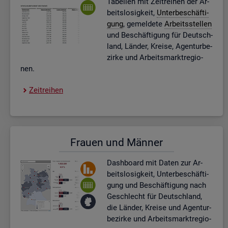
Ta­bel­len mit Zeit­rei­hen der Ar­
beits­lo­sig­keit,
Un­ter­be­schäf­ti­
gung
, ge­mel­de­te
Ar­beits­stel­len
und Be­schäf­ti­gung für Deutsch­
land, Län­der, Krei­se, Agen­tur­be­
zir­ke und Ar­beits­markt­re­gio­
nen.
Zeit­rei­hen
Frau­en und Män­ner
Dash­board
mit Daten zur Ar­
beits­lo­sig­keit, Un­ter­be­schäf­ti­
gung und Be­schäf­ti­gung nach
Ge­schlecht für Deutsch­land,
die Län­der, Krei­se und Agen­tur­
be­zir­ke und Ar­beits­markt­re­gio­