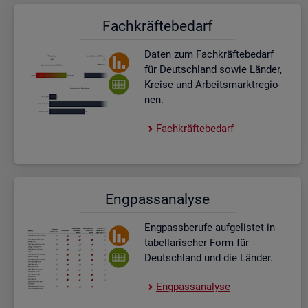
Fach­kräf­te­be­darf
Daten zum Fach­kräf­te­be­darf
für Deutsch­land sowie Län­der,
Krei­se und Ar­beits­markt­re­gio­
nen.
Fach­kräf­te­be­darf
Eng­pass­ana­ly­se
Eng­pass­be­ru­fe auf­ge­lis­tet in
ta­bel­la­ri­scher Form für
Deutsch­land und die Län­der.
Eng­pass­ana­ly­se