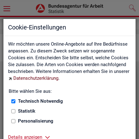
Statistiken
Interaktive Statistiken
Cookie-Einstellungen
Ar­beits­markt im Über­blick
Wir möchten unsere Online-Angebote auf Ihre Bedürfnisse
anpassen. Zu diesem Zweck setzen wir sogenannte
Cookies ein. Entscheiden Sie bitte selbst, welche Cookies
Sie zulassen. Die Arten von Cookies werden nachfolgend
beschrieben. Weitere Informationen erhalten Sie in unserer
Eck­wer­te Ar­beits­markt
Datenschutzerklärung
.
Mo­nats­ak­tu­el­le Daten zu Ar­
Bitte wählen Sie aus:
beits­lo­sig­keit,
Ar­beits­stel­len
,
Technisch Notwendig
Be­schäf­ti­gung und Grund­si­che­
rung für Deutsch­land, Län­der,
Statistik
Krei­se, Agen­tur­be­zir­ke und Ar­
Personalisierung
beits­markt­re­gio­nen.
Eck­wer­te Ar­beits­markt
Details anzeigen