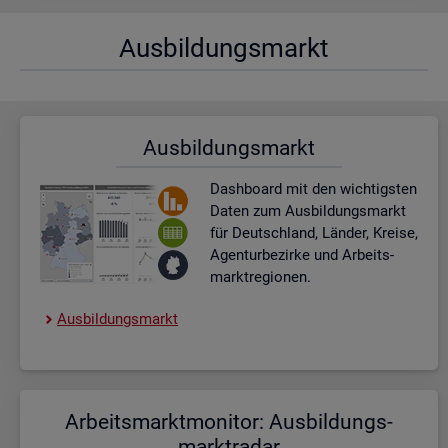
Aus­bil­dungs­markt
Aus­bil­dungs­markt
Dash­board
mit den wich­tigs­ten
Daten zum Aus­bil­dungs­markt
für Deutsch­land, Län­der, Krei­se,
Agen­tur­be­zir­ke und Ar­beits­
markt­re­gio­nen.
Aus­bil­dungs­markt
Ar­beits­markt­mo­ni­tor: Aus­bil­dungs­
markt­ra­dar