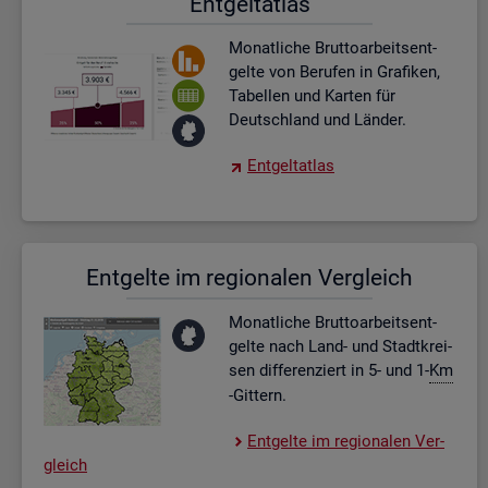
Ent­gel­t­at­las
Mo­nat­li­che Brut­to­ar­beits­ent­
gel­te von Be­ru­fen in Gra­fi­ken,
Ta­bel­len und Kar­ten für
Deutsch­land und Län­der.
Ent­gel­t­at­las
Ent­gel­te im re­gio­na­len Ver­gleich
Mo­nat­li­che Brut­to­ar­beits­ent­
gel­te nach Land- und Stadt­krei­
sen dif­fe­ren­ziert in 5- und 1-
Km
-Git­tern.
Ent­gel­te im re­gio­na­len Ver­
gleich