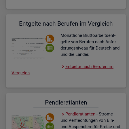
Ent­gel­te nach Be­ru­fen im Ver­gleich
Mo­nat­li­che Brut­to­ar­beits­ent­
gel­te von Be­ru­fen nach An­for­
de­rungs­ni­veau für Deutsch­land
und die Län­der.
Ent­gel­te nach Be­ru­fen im
Ver­gleich
Pend­ler­at­lan­ten
Pend­ler­at­lan­ten
- Strö­me
und Ver­flech­tun­gen von Ein-
und Aus­pend­lern für Krei­se und