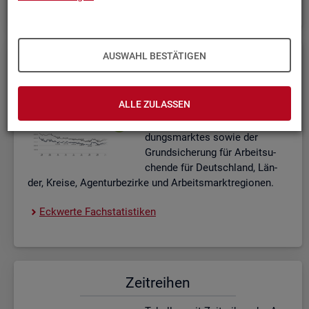
AUSWAHL BESTÄTIGEN
Eck­wer­te Fach­sta­tis­ti­ken
In­ter­ak­ti­ve Dia­gram­me und Ta­
ALLE ZULASSEN
bel­len zu den ak­tu­el­len Eck­
wer­ten des Ar­beits- und Aus­bil­
dungs­mark­tes sowie der
Grund­si­che­rung für Ar­beit­su­
chen­de für Deutsch­land, Län­
der, Krei­se, Agen­tur­be­zir­ke und Ar­beits­markt­re­gio­nen.
Eck­wer­te Fach­sta­tis­ti­ken
Zeit­rei­hen