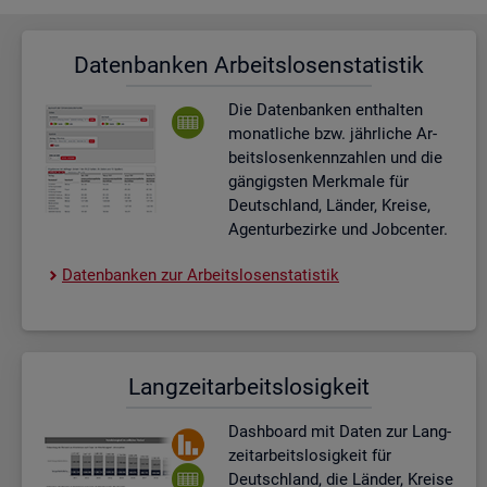
Da­ten­ban­ken Ar­beits­lo­sen­sta­tis­tik
Die Da­ten­ban­ken ent­hal­ten
mo­nat­li­che bzw. jähr­li­che Ar­
beits­lo­sen­kenn­zah­len und die
gän­gigs­ten Merk­ma­le für
Deutsch­land, Län­der, Krei­se,
Agen­tur­be­zir­ke und Job­cen­ter.
Da­ten­ban­ken zur Ar­beits­lo­sen­sta­tis­tik
Lang­zeit­ar­beits­lo­sig­keit
Dash­board
mit Daten zur Lang­
zeit­ar­beits­lo­sig­keit für
Deutsch­land, die Län­der, Krei­se