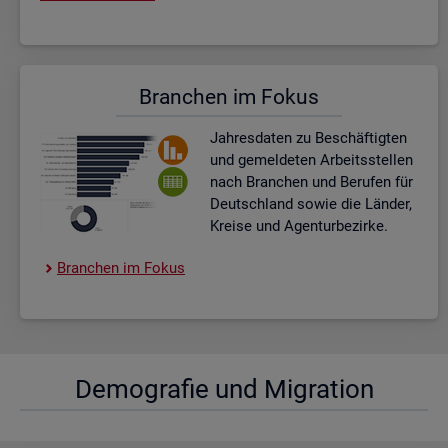
Bran­chen im Fokus
Jah­res­da­ten zu Be­schäf­tig­ten
und ge­mel­de­ten Ar­beits­stel­len
nach Bran­chen und Be­ru­fen für
Deutsch­land sowie die Län­der,
Krei­se und Agen­tur­be­zir­ke.
Bran­chen im Fokus
De­mo­gra­fie und Mi­gra­ti­on