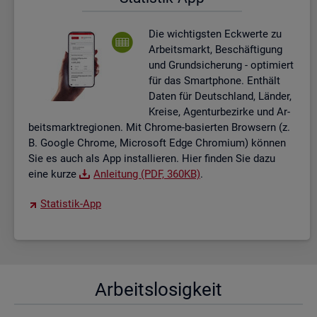
Die wich­tigs­ten Eck­wer­te zu
Ar­beits­markt, Be­schäf­ti­gung
und Grund­si­che­rung - op­ti­miert
für das Smart­pho­ne. Ent­hält
Daten für Deutsch­land, Län­der,
Krei­se, Agen­tur­be­zir­ke und Ar­
beits­markt­re­gio­nen. Mit Chro­me-ba­sier­ten Brow­sern (z.
B. Goog­le Chro­me, Mi­cro­soft Edge Chro­mi­um) kön­nen
Sie es auch als App in­stal­lie­ren. Hier fin­den Sie dazu
eine kurze
An­lei­tung (PDF, 360KB)
.
Sta­tis­tik-App
Ar­beits­lo­sig­keit