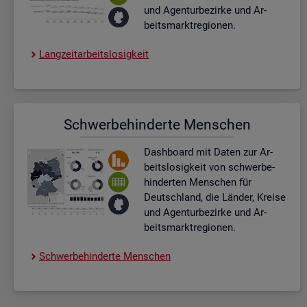
und Agen­tur­be­zir­ke und Ar­
beits­markt­re­gio­nen.
Lang­zeit­ar­beits­lo­sig­keit
Schwer­be­hin­der­te Men­schen
Dash­board
mit Daten zur Ar­
beits­lo­sig­keit von schwer­be­
hin­der­ten Men­schen für
Deutsch­land, die Län­der, Krei­se
und Agen­tur­be­zir­ke und Ar­
beits­markt­re­gio­nen.
Schwer­be­hin­der­te Men­schen