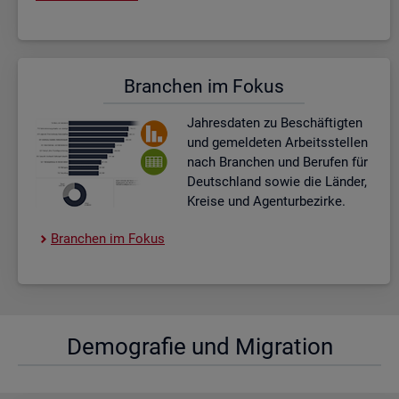
Bran­chen im Fokus
Jah­res­da­ten zu Be­schäf­tig­ten
und ge­mel­de­ten Ar­beits­stel­len
nach Bran­chen und Be­ru­fen für
Deutsch­land sowie die Län­der,
Krei­se und Agen­tur­be­zir­ke.
Bran­chen im Fokus
De­mo­gra­fie und Mi­gra­ti­on