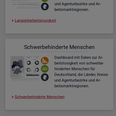
und Agen­tur­be­zir­ke und Ar­
beits­markt­re­gio­nen.
Lang­zeit­ar­beits­lo­sig­keit
Schwer­be­hin­der­te Men­schen
Dash­board
mit Daten zur Ar­
beits­lo­sig­keit von schwer­be­
hin­der­ten Men­schen für
Deutsch­land, die Län­der, Krei­se
und Agen­tur­be­zir­ke und Ar­
beits­markt­re­gio­nen.
Schwer­be­hin­der­te Men­schen