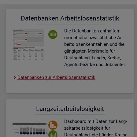
Da­ten­ban­ken Ar­beits­lo­sen­sta­tis­tik
Die Da­ten­ban­ken ent­hal­ten
mo­nat­li­che bzw. jähr­li­che Ar­
beits­lo­sen­kenn­zah­len und die
gän­gigs­ten Merk­ma­le für
Deutsch­land, Län­der, Krei­se,
Agen­tur­be­zir­ke und Job­cen­ter.
Da­ten­ban­ken zur Ar­beits­lo­sen­sta­tis­tik
Lang­zeit­ar­beits­lo­sig­keit
Dash­board
mit Daten zur Lang­
zeit­ar­beits­lo­sig­keit für
Deutsch­land, die Län­der, Krei­se