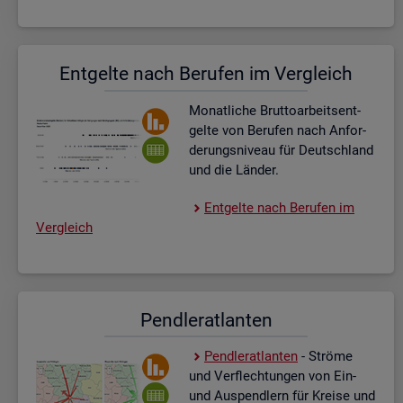
Ent­gel­te nach Be­ru­fen im Ver­gleich
Mo­nat­li­che Brut­to­ar­beits­ent­
gel­te von Be­ru­fen nach An­for­
de­rungs­ni­veau für Deutsch­land
und die Län­der.
Ent­gel­te nach Be­ru­fen im
Ver­gleich
Pend­ler­at­lan­ten
Pend­ler­at­lan­ten
- Strö­me
und Ver­flech­tun­gen von Ein-
und Aus­pend­lern für Krei­se und