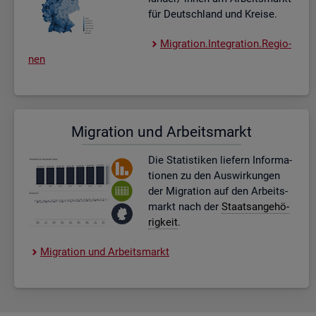
für Deutsch­land und Krei­se.
Mi­gra­ti­on.In­te­gra­ti­on.Re­gio­
nen
Mi­gra­ti­on und Ar­beits­markt
Die Sta­tis­ti­ken lie­fern In­for­ma­
tio­nen zu den Aus­wir­kun­gen
der Mi­gra­ti­on auf den Ar­beits­
markt nach der
Staats­an­ge­hö­
rig­keit
.
Mi­gra­ti­on und Ar­beits­markt