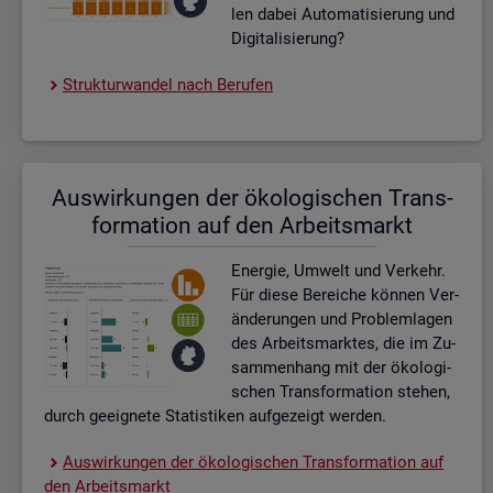
len dabei Au­to­ma­ti­sie­rung und
Di­gi­ta­li­sie­rung?
Struk­tur­wan­del nach Be­ru­fen
Aus­wir­kun­gen der öko­lo­gi­schen Trans­
for­ma­ti­on auf den Ar­beits­markt
En­er­gie, Um­welt und Ver­kehr.
Für diese Be­rei­che kön­nen Ver­
än­de­run­gen und Pro­blem­la­gen
des Ar­beits­mark­tes, die im Zu­
sam­men­hang mit der öko­lo­gi­
schen Trans­for­ma­ti­on ste­hen,
durch ge­eig­ne­te Sta­tis­ti­ken auf­ge­zeigt wer­den.
Aus­wir­kun­gen der öko­lo­gi­schen Trans­for­ma­ti­on auf
den Ar­beits­markt