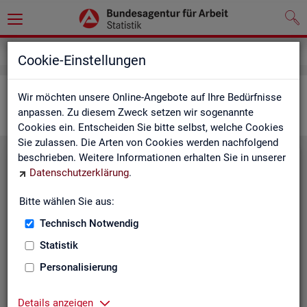
Statistiken
Interaktive Statistiken
Cookie-Einstellungen
Ar­beits­markt im Über­blick
Wir möchten unsere Online-Angebote auf Ihre Bedürfnisse
anpassen. Zu diesem Zweck setzen wir sogenannte
Cookies ein. Entscheiden Sie bitte selbst, welche Cookies
Sie zulassen. Die Arten von Cookies werden nachfolgend
beschrieben. Weitere Informationen erhalten Sie in unserer
Eck­wer­te Ar­beits­markt
Datenschutzerklärung
.
Mo­nats­ak­tu­el­le Daten zu Ar­
Bitte wählen Sie aus:
beits­lo­sig­keit,
Ar­beits­stel­len
,
Technisch Notwendig
Be­schäf­ti­gung und Grund­si­che­
rung für Deutsch­land, Län­der,
Statistik
Krei­se, Agen­tur­be­zir­ke und Ar­
Personalisierung
beits­markt­re­gio­nen.
Eck­wer­te Ar­beits­markt
Details anzeigen