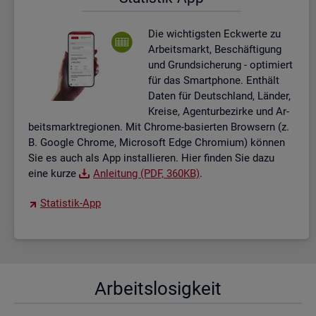
Die wich­tigs­ten Eck­wer­te zu
Ar­beits­markt, Be­schäf­ti­gung
und Grund­si­che­rung - op­ti­miert
für das Smart­pho­ne. Ent­hält
Daten für Deutsch­land, Län­der,
Krei­se, Agen­tur­be­zir­ke und Ar­
beits­markt­re­gio­nen. Mit Chro­me-ba­sier­ten Brow­sern (z.
B. Goog­le Chro­me, Mi­cro­soft Edge Chro­mi­um) kön­nen
Sie es auch als App in­stal­lie­ren. Hier fin­den Sie dazu
eine kurze
An­lei­tung (PDF, 360KB)
.
Sta­tis­tik-App
Ar­beits­lo­sig­keit