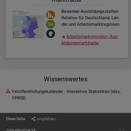
Be­wer­ber-Aus­bil­dungs­stel­len-
Re­la­ti­on für Deutsch­land, Län­
der und Ar­beits­markt­re­gio­nen.
Ar­beits­markt­mo­ni­tor: Aus­
bil­dungs­markt­ra­dar
Wissenswertes
Veröffentlichungskalender - Interaktive Statistiken (xlsx,
199KB)
Diese Seite
empfehlen
TOP-PRO­DUK­TE