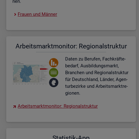
nen.
Frau­en und Män­ner
Ar­beits­markt­mo­ni­tor: Re­gio­nal­struk­tur
Daten zu Be­ru­fen, Fach­kräf­te­
be­darf, Aus­bil­dungs­markt,
Bran­chen und Re­gio­nal­struk­tur
für Deutsch­land, Län­der, Agen­
tur­be­zir­ke und Ar­beits­markt­re­
gio­nen.
Ar­beits­markt­mo­ni­tor: Re­gio­nal­struk­tur
Sta­tis­tik-App