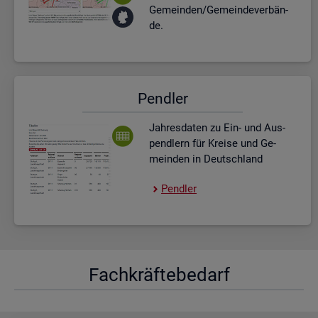
Ge­mein­den/Ge­mein­de­ver­bän­
de.
Pend­ler
Jah­res­da­ten zu Ein- und Aus­
pend­lern für Krei­se und Ge­
mein­den in Deutsch­land
Pend­ler
Fach­kräf­te­be­darf