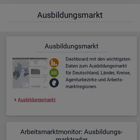
Aus­bil­dungs­markt
Aus­bil­dungs­markt
Dash­board
mit den wich­tigs­ten
Daten zum Aus­bil­dungs­markt
für Deutsch­land, Län­der, Krei­se,
Agen­tur­be­zir­ke und Ar­beits­
markt­re­gio­nen.
Aus­bil­dungs­markt
Ar­beits­markt­mo­ni­tor: Aus­bil­dungs­
markt­ra­dar