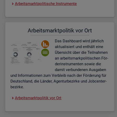
Ar­beits­markt­po­li­ti­sche In­stru­men­te
Ar­beits­markt­po­li­tik vor Ort
Das Da­sh­board wird jähr­lich
ak­tua­li­siert und ent­hält eine
Über­sicht über die Teil­nah­men
an ar­beits­mark­po­li­ti­schen För­
der­instru­men­ten sowie die
damit ver­bun­de­nen Aus­ga­ben
und In­for­ma­tio­nen zum Ver­bleib nach der För­de­rung für
Deutsch­land, die Län­der, Agen­tur­be­zir­ke und Job­cent­er­
be­zir­ke.
Ar­beits­markt­po­li­tik vor Ort