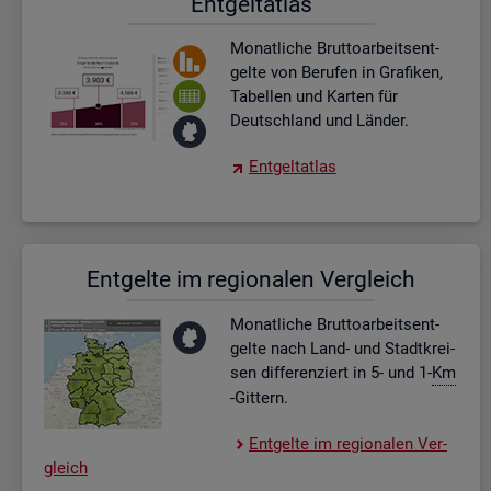
Ent­gel­t­at­las
Mo­nat­li­che Brut­to­ar­beits­ent­
gel­te von Be­ru­fen in Gra­fi­ken,
Ta­bel­len und Kar­ten für
Deutsch­land und Län­der.
Ent­gel­t­at­las
Ent­gel­te im re­gio­na­len Ver­gleich
Mo­nat­li­che Brut­to­ar­beits­ent­
gel­te nach Land- und Stadt­krei­
sen dif­fe­ren­ziert in 5- und 1-
Km
-Git­tern.
Ent­gel­te im re­gio­na­len Ver­
gleich