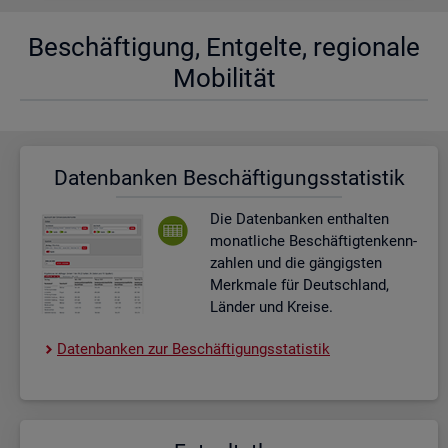
Be­schäf­ti­gung, Ent­gel­te, re­gio­na­le
Mo­bi­li­tät
Da­ten­ban­ken Be­schäf­ti­gungs­sta­tis­tik
Die Da­ten­ban­ken ent­hal­ten
mo­nat­li­che Be­schäf­tig­ten­kenn­
zah­len und die gän­gigs­ten
Merk­ma­le für Deutsch­land,
Län­der und Krei­se.
Da­ten­ban­ken zur Be­schäf­ti­gungs­sta­tis­tik