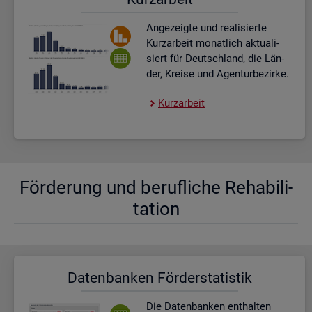
An­ge­zeig­te und rea­li­sier­te
Kurz­ar­beit mo­nat­lich ak­tua­li­
siert für Deutsch­land, die Län­
der, Krei­se und Agen­tur­be­zir­ke.
Kurz­ar­beit
För­de­rung und be­ruf­li­che Re­ha­bi­li­
ta­ti­on
Da­ten­ban­ken För­der­sta­tis­tik
Die Da­ten­ban­ken ent­hal­ten