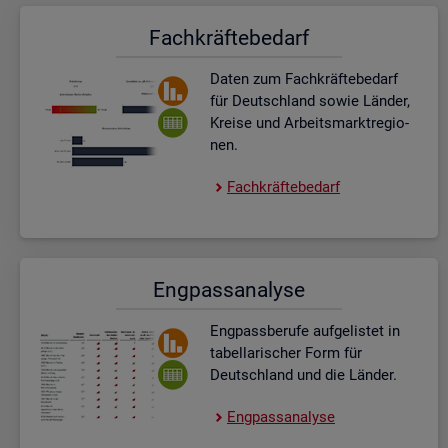
Fach­kräf­te­be­darf
Daten zum Fach­kräf­te­be­darf
für Deutsch­land sowie Län­der,
Krei­se und Ar­beits­markt­re­gio­
nen.
Fach­kräf­te­be­darf
Eng­pass­ana­ly­se
Eng­pass­be­ru­fe auf­ge­lis­tet in
ta­bel­la­ri­scher Form für
Deutsch­land und die Län­der.
Eng­pass­ana­ly­se