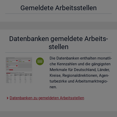
Ge­mel­de­te Ar­beits­stel­len
Da­ten­ban­ken ge­mel­de­te Ar­beits­
stel­len
Die Da­ten­ban­ken ent­hal­ten mo­nat­li­
che Kenn­zah­len und die gän­gigs­ten
Merk­ma­le für Deutsch­land, Län­der,
Krei­se, Re­gio­nal­di­rek­tio­nen, Agen­
tur­be­zir­ke und Ar­beits­markt­re­gio­
nen.
Da­ten­ban­ken zu ge­mel­de­ten Ar­beits­stel­len