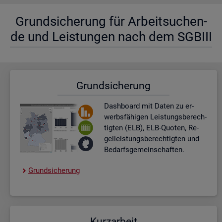
Grund­si­che­rung für Ar­beit­su­chen­
de und Leis­tun­gen nach dem SGBIII
Grund­si­che­rung
Dash­board
mit Daten zu er­
werbs­fä­hi­gen Leis­tungs­be­rech­
tig­ten (ELB), ELB-Quo­ten, Re­
gel­leis­tungs­be­rech­tig­ten und
Be­darfs­ge­mein­schaf­ten.
Grund­si­che­rung
Kurz­ar­beit