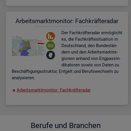
Ar­beits­markt­mo­ni­tor: Fach­kräf­te­ra­dar
Der Fach­kräf­te­ra­dar er­mög­licht
es, die Fach­kräf­te­si­tua­ti­on in
Deutsch­land, den Bun­des­län­
dern und den Ar­beits­markt­re­
gio­nen an­hand von Eng­pas­sin­
di­ka­to­ren sowie von Daten zu
Be­schäf­ti­gungs­struk­tur, Ent­gelt und Be­rufs­wech­seln zu
ana­ly­sie­ren.
Ar­beits­markt­mo­ni­tor: Fach­kräf­te­ra­dar
Be­ru­fe und Bran­chen