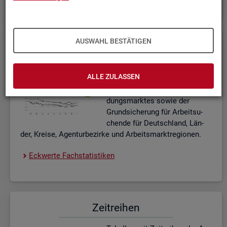
AUSWAHL BESTÄTIGEN
Eck­wer­te Fach­sta­tis­ti­ken
In­ter­ak­ti­ve Dia­gram­me und Ta­
ALLE ZULASSEN
bel­len zu den ak­tu­el­len Eck­
wer­ten des Ar­beits- und Aus­bil­
dungs­mark­tes sowie der
Grund­si­che­rung für Ar­beit­su­
chen­de für Deutsch­land, Län­
der, Krei­se, Agen­tur­be­zir­ke und Ar­beits­markt­re­gio­nen.
Eck­wer­te Fach­sta­tis­ti­ken
Zeit­rei­hen