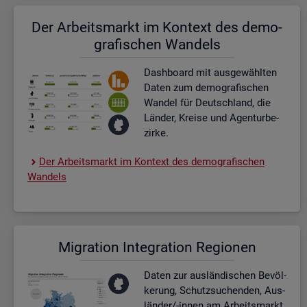
Der Ar­beits­markt im Kon­text des de­mo­
gra­fi­schen Wan­dels
Dash­board
mit aus­ge­wähl­ten
Daten zum de­mo­gra­fi­schen
Wan­del für Deutsch­land, die
Län­der, Krei­se und Agen­tur­be­
zir­ke.
Der Ar­beits­markt im Kon­text des de­mo­gra­fi­schen
Wan­dels
Mi­gra­ti­on In­te­gra­ti­on Re­gio­nen
Daten zur aus­län­di­schen Be­völ­
ke­rung, Schutz­su­chen­den, Aus­
län­der/-innen am Ar­beits­markt