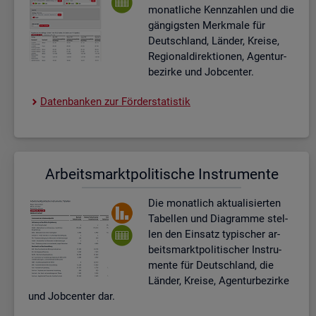
mo­nat­li­che Kenn­zah­len und die
gän­gigs­ten Merk­ma­le für
Deutsch­land, Län­der, Krei­se,
Re­gio­nal­di­rek­tio­nen, Agen­tur­
be­zir­ke und Job­cen­ter.
Da­ten­ban­ken zur För­der­sta­tis­tik
Ar­beits­markt­po­li­ti­sche In­stru­men­te
Die mo­nat­lich ak­tua­li­sier­ten
Ta­bel­len und Dia­gram­me stel­
len den Ein­satz ty­pi­scher ar­
beits­markt­po­li­ti­scher In­stru­
men­te für Deutsch­land, die
Län­der, Krei­se, Agen­tur­be­zir­ke
und Job­cen­ter dar.