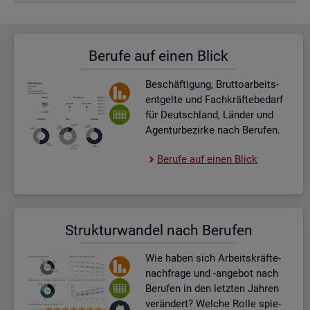
Be­ru­fe auf einen Blick
Be­schäf­ti­gung, Brut­to­ar­beits­
ent­gel­te und Fach­kräf­te­be­darf
für Deutsch­land, Län­der und
Agen­tur­be­zir­ke nach Be­ru­fen.
Be­ru­fe auf einen Blick
Struk­tur­wan­del nach Be­ru­fen
Wie haben sich Ar­beits­kräf­te­
nach­fra­ge und -an­ge­bot nach
Be­ru­fen in den letz­ten Jah­ren
ver­än­dert? Wel­che Rolle spie­