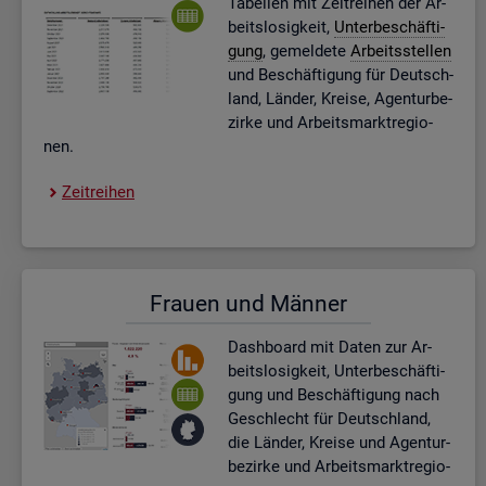
Ta­bel­len mit Zeit­rei­hen der Ar­
beits­lo­sig­keit,
Un­ter­be­schäf­ti­
gung
, ge­mel­de­te
Ar­beits­stel­len
und Be­schäf­ti­gung für Deutsch­
land, Län­der, Krei­se, Agen­tur­be­
zir­ke und Ar­beits­markt­re­gio­
nen.
Zeit­rei­hen
Frau­en und Män­ner
Dash­board
mit Daten zur Ar­
beits­lo­sig­keit, Un­ter­be­schäf­ti­
gung und Be­schäf­ti­gung nach
Ge­schlecht für Deutsch­land,
die Län­der, Krei­se und Agen­tur­
be­zir­ke und Ar­beits­markt­re­gio­