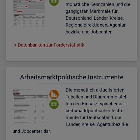
mo­nat­li­che Kenn­zah­len und die
gän­gigs­ten Merk­ma­le für
Deutsch­land, Län­der, Krei­se,
Re­gio­nal­di­rek­tio­nen, Agen­tur­
be­zir­ke und Job­cen­ter.
Da­ten­ban­ken zur För­der­sta­tis­tik
Ar­beits­markt­po­li­ti­sche In­stru­men­te
Die mo­nat­lich ak­tua­li­sier­ten
Ta­bel­len und Dia­gram­me stel­
len den Ein­satz ty­pi­scher ar­
beits­markt­po­li­ti­scher In­stru­
men­te für Deutsch­land, die
Län­der, Krei­se, Agen­tur­be­zir­ke
und Job­cen­ter dar.