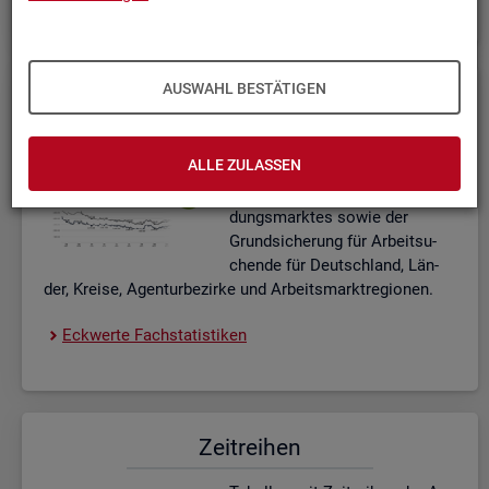
AUSWAHL BESTÄTIGEN
Eck­wer­te Fach­sta­tis­ti­ken
In­ter­ak­ti­ve Dia­gram­me und Ta­
ALLE ZULASSEN
bel­len zu den ak­tu­el­len Eck­
wer­ten des Ar­beits- und Aus­bil­
dungs­mark­tes sowie der
Grund­si­che­rung für Ar­beit­su­
chen­de für Deutsch­land, Län­
der, Krei­se, Agen­tur­be­zir­ke und Ar­beits­markt­re­gio­nen.
Eck­wer­te Fach­sta­tis­ti­ken
Zeit­rei­hen