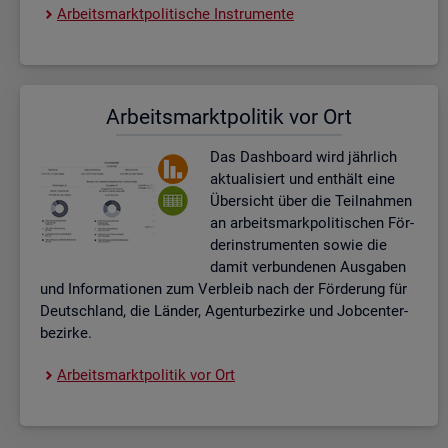
Ar­beits­markt­po­li­ti­sche In­stru­men­te
Ar­beits­markt­po­li­tik vor Ort
Das Da­sh­board wird jähr­lich
ak­tua­li­siert und ent­hält eine
Über­sicht über die Teil­nah­men
an ar­beits­mark­po­li­ti­schen För­
der­instru­men­ten sowie die
damit ver­bun­de­nen Aus­ga­ben
und In­for­ma­tio­nen zum Ver­bleib nach der För­de­rung für
Deutsch­land, die Län­der, Agen­tur­be­zir­ke und Job­cent­er­
be­zir­ke.
Ar­beits­markt­po­li­tik vor Ort