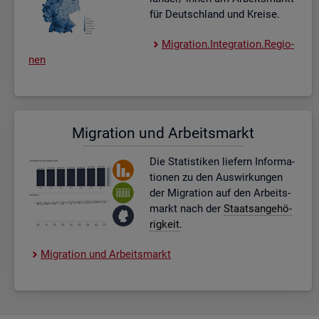
für Deutsch­land und Krei­se.
Mi­gra­ti­on.In­te­gra­ti­on.Re­gio­
nen
Mi­gra­ti­on und Ar­beits­markt
Die Sta­tis­ti­ken lie­fern In­for­ma­
tio­nen zu den Aus­wir­kun­gen
der Mi­gra­ti­on auf den Ar­beits­
markt nach der
Staats­an­ge­hö­
rig­keit
.
Mi­gra­ti­on und Ar­beits­markt