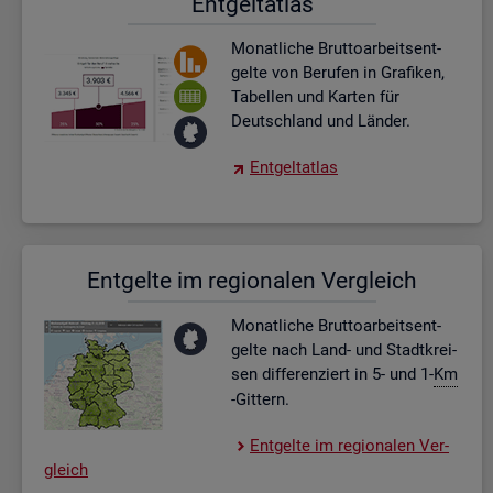
Ent­gel­t­at­las
Mo­nat­li­che Brut­to­ar­beits­ent­
gel­te von Be­ru­fen in Gra­fi­ken,
Ta­bel­len und Kar­ten für
Deutsch­land und Län­der.
Ent­gel­t­at­las
Ent­gel­te im re­gio­na­len Ver­gleich
Mo­nat­li­che Brut­to­ar­beits­ent­
gel­te nach Land- und Stadt­krei­
sen dif­fe­ren­ziert in 5- und 1-
Km
-Git­tern.
Ent­gel­te im re­gio­na­len Ver­
gleich