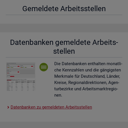
Ge­mel­de­te Ar­beits­stel­len
Da­ten­ban­ken ge­mel­de­te Ar­beits­
stel­len
Die Da­ten­ban­ken ent­hal­ten mo­nat­li­
che Kenn­zah­len und die gän­gigs­ten
Merk­ma­le für Deutsch­land, Län­der,
Krei­se, Re­gio­nal­di­rek­tio­nen, Agen­
tur­be­zir­ke und Ar­beits­markt­re­gio­
nen.
Da­ten­ban­ken zu ge­mel­de­ten Ar­beits­stel­len