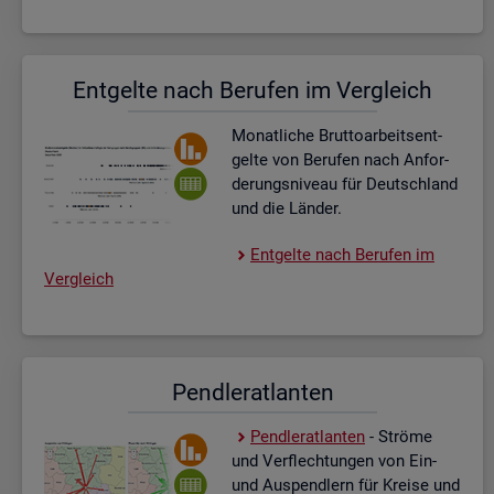
Ent­gel­te nach Be­ru­fen im Ver­gleich
Mo­nat­li­che Brut­to­ar­beits­ent­
gel­te von Be­ru­fen nach An­for­
de­rungs­ni­veau für Deutsch­land
und die Län­der.
Ent­gel­te nach Be­ru­fen im
Ver­gleich
Pend­ler­at­lan­ten
Pend­ler­at­lan­ten
- Strö­me
und Ver­flech­tun­gen von Ein-
und Aus­pend­lern für Krei­se und