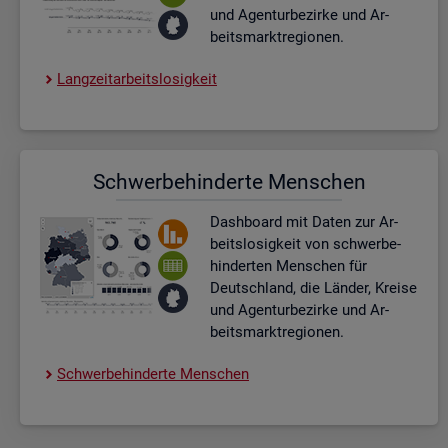
und Agen­tur­be­zir­ke und Ar­
beits­markt­re­gio­nen.
Lang­zeit­ar­beits­lo­sig­keit
Schwer­be­hin­der­te Men­schen
Dash­board
mit Daten zur Ar­
beits­lo­sig­keit von schwer­be­
hin­der­ten Men­schen für
Deutsch­land, die Län­der, Krei­se
und Agen­tur­be­zir­ke und Ar­
beits­markt­re­gio­nen.
Schwer­be­hin­der­te Men­schen