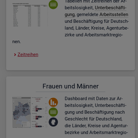
Ta­bel­len mit Zeit­rei­hen der Ar­
beits­lo­sig­keit,
Un­ter­be­schäf­ti­
gung
, ge­mel­de­te
Ar­beits­stel­len
und Be­schäf­ti­gung für Deutsch­
land, Län­der, Krei­se, Agen­tur­be­
zir­ke und Ar­beits­markt­re­gio­
nen.
Zeit­rei­hen
Frau­en und Män­ner
Dash­board
mit Daten zur Ar­
beits­lo­sig­keit, Un­ter­be­schäf­ti­
gung und Be­schäf­ti­gung nach
Ge­schlecht für Deutsch­land,
die Län­der, Krei­se und Agen­tur­
be­zir­ke und Ar­beits­markt­re­gio­