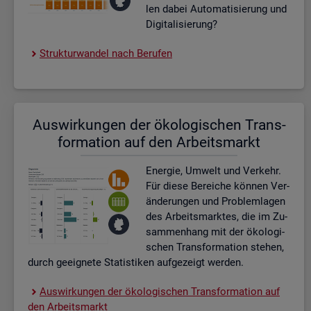
len dabei Au­to­ma­ti­sie­rung und
Di­gi­ta­li­sie­rung?
Struk­tur­wan­del nach Be­ru­fen
Aus­wir­kun­gen der öko­lo­gi­schen Trans­
for­ma­ti­on auf den Ar­beits­markt
En­er­gie, Um­welt und Ver­kehr.
Für diese Be­rei­che kön­nen Ver­
än­de­run­gen und Pro­blem­la­gen
des Ar­beits­mark­tes, die im Zu­
sam­men­hang mit der öko­lo­gi­
schen Trans­for­ma­ti­on ste­hen,
durch ge­eig­ne­te Sta­tis­ti­ken auf­ge­zeigt wer­den.
Aus­wir­kun­gen der öko­lo­gi­schen Trans­for­ma­ti­on auf
den Ar­beits­markt