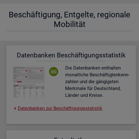
Be­schäf­ti­gung, Ent­gel­te, re­gio­na­le
Mo­bi­li­tät
Da­ten­ban­ken Be­schäf­ti­gungs­sta­tis­tik
Die Da­ten­ban­ken ent­hal­ten
mo­nat­li­che Be­schäf­tig­ten­kenn­
zah­len und die gän­gigs­ten
Merk­ma­le für Deutsch­land,
Län­der und Krei­se.
Da­ten­ban­ken zur Be­schäf­ti­gungs­sta­tis­tik