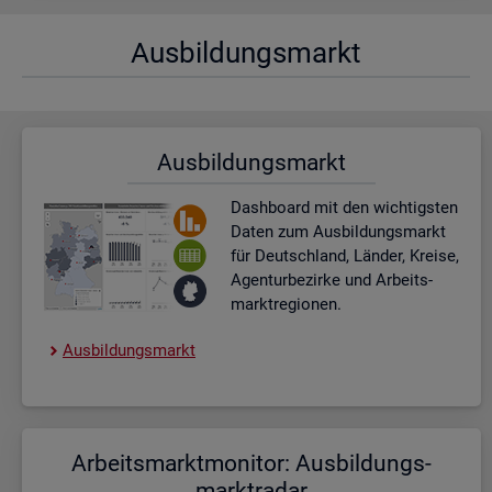
Aus­bil­dungs­markt
Aus­bil­dungs­markt
Dash­board
mit den wich­tigs­ten
Daten zum Aus­bil­dungs­markt
für Deutsch­land, Län­der, Krei­se,
Agen­tur­be­zir­ke und Ar­beits­
markt­re­gio­nen.
Aus­bil­dungs­markt
Ar­beits­markt­mo­ni­tor: Aus­bil­dungs­
markt­ra­dar