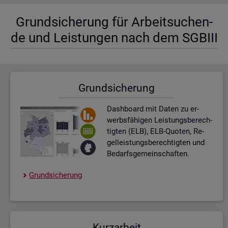
Grund­si­che­rung für Ar­beit­su­chen­
de und Leis­tun­gen nach dem SGBIII
Grund­si­che­rung
Dash­board
mit Daten zu er­
werbs­fä­hi­gen Leis­tungs­be­rech­
tig­ten (ELB), ELB-Quo­ten, Re­
gel­leis­tungs­be­rech­tig­ten und
Be­darfs­ge­mein­schaf­ten.
Grund­si­che­rung
Kurz­ar­beit