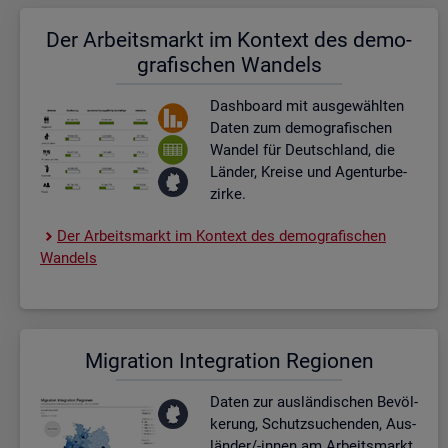
Der Ar­beits­markt im Kon­text des de­mo­
gra­fi­schen Wan­dels
Dash­board
mit aus­ge­wähl­ten
Daten zum de­mo­gra­fi­schen
Wan­del für Deutsch­land, die
Län­der, Krei­se und Agen­tur­be­
zir­ke.
Der Ar­beits­markt im Kon­text des de­mo­gra­fi­schen
Wan­dels
Mi­gra­ti­on In­te­gra­ti­on Re­gio­nen
Daten zur aus­län­di­schen Be­völ­
ke­rung, Schutz­su­chen­den, Aus­
län­der/-innen am Ar­beits­markt