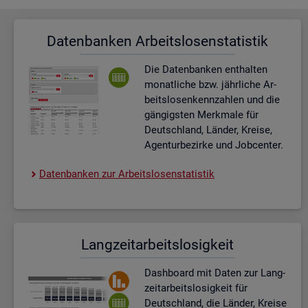
Da­ten­ban­ken Ar­beits­lo­sen­sta­tis­tik
Die Da­ten­ban­ken ent­hal­ten
mo­nat­li­che bzw. jähr­li­che Ar­
beits­lo­sen­kenn­zah­len und die
gän­gigs­ten Merk­ma­le für
Deutsch­land, Län­der, Krei­se,
Agen­tur­be­zir­ke und Job­cen­ter.
Da­ten­ban­ken zur Ar­beits­lo­sen­sta­tis­tik
Lang­zeit­ar­beits­lo­sig­keit
Dash­board
mit Daten zur Lang­
zeit­ar­beits­lo­sig­keit für
Deutsch­land, die Län­der, Krei­se