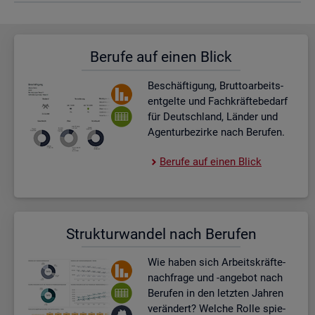
Be­ru­fe auf einen Blick
Be­schäf­ti­gung, Brut­to­ar­beits­
ent­gel­te und Fach­kräf­te­be­darf
für Deutsch­land, Län­der und
Agen­tur­be­zir­ke nach Be­ru­fen.
Be­ru­fe auf einen Blick
Struk­tur­wan­del nach Be­ru­fen
Wie haben sich Ar­beits­kräf­te­
nach­fra­ge und -an­ge­bot nach
Be­ru­fen in den letz­ten Jah­ren
ver­än­dert? Wel­che Rolle spie­