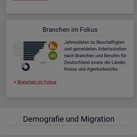
Bran­chen im Fokus
Jah­res­da­ten zu Be­schäf­tig­ten
und ge­mel­de­ten Ar­beits­stel­len
nach Bran­chen und Be­ru­fen für
Deutsch­land sowie die Län­der,
Krei­se und Agen­tur­be­zir­ke.
Bran­chen im Fokus
De­mo­gra­fie und Mi­gra­ti­on