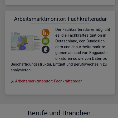
Ar­beits­markt­mo­ni­tor: Fach­kräf­te­ra­dar
Der Fach­kräf­te­ra­dar er­mög­licht
es, die Fach­kräf­te­si­tua­ti­on in
Deutsch­land, den Bun­des­län­
dern und den Ar­beits­markt­re­
gio­nen an­hand von Eng­pas­sin­
di­ka­to­ren sowie von Daten zu
Be­schäf­ti­gungs­struk­tur, Ent­gelt und Be­rufs­wech­seln zu
ana­ly­sie­ren.
Ar­beits­markt­mo­ni­tor: Fach­kräf­te­ra­dar
Be­ru­fe und Bran­chen