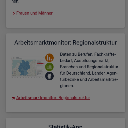
nen.
Frau­en und Män­ner
Ar­beits­markt­mo­ni­tor: Re­gio­nal­struk­tur
Daten zu Be­ru­fen, Fach­kräf­te­
be­darf, Aus­bil­dungs­markt,
Bran­chen und Re­gio­nal­struk­tur
für Deutsch­land, Län­der, Agen­
tur­be­zir­ke und Ar­beits­markt­re­
gio­nen.
Ar­beits­markt­mo­ni­tor: Re­gio­nal­struk­tur
Sta­tis­tik-App