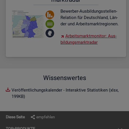
Be­wer­ber-Aus­bil­dungs­stel­len-
Re­la­ti­on für Deutsch­land, Län­
der und Ar­beits­markt­re­gio­nen.
Ar­beits­markt­mo­ni­tor: Aus­
bil­dungs­markt­ra­dar
Wissenswertes
Veröffentlichungskalender - Interaktive Statistiken (xlsx,
199KB)
Diese Seite
empfehlen
TOP-PRO­DUK­TE