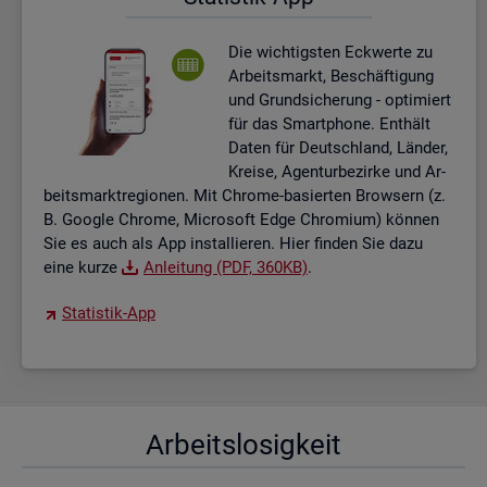
Die wich­tigs­ten Eck­wer­te zu
Ar­beits­markt, Be­schäf­ti­gung
und Grund­si­che­rung - op­ti­miert
für das Smart­pho­ne. Ent­hält
Daten für Deutsch­land, Län­der,
Krei­se, Agen­tur­be­zir­ke und Ar­
beits­markt­re­gio­nen. Mit Chro­me-ba­sier­ten Brow­sern (z.
B. Goog­le Chro­me, Mi­cro­soft Edge Chro­mi­um) kön­nen
Sie es auch als App in­stal­lie­ren. Hier fin­den Sie dazu
eine kurze
An­lei­tung (PDF, 360KB)
.
Sta­tis­tik-App
Ar­beits­lo­sig­keit