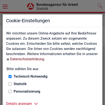
Statistiken
Interaktive Statistiken
Cookie-Einstellungen
Ar­beits­markt im Über­blick
Wir möchten unsere Online-Angebote auf Ihre Bedürfnisse
anpassen. Zu diesem Zweck setzen wir sogenannte
Cookies ein. Entscheiden Sie bitte selbst, welche Cookies
Sie zulassen. Die Arten von Cookies werden nachfolgend
beschrieben. Weitere Informationen erhalten Sie in unserer
Eck­wer­te Ar­beits­markt
Datenschutzerklärung
.
Mo­nats­ak­tu­el­le Daten zu Ar­
Bitte wählen Sie aus:
beits­lo­sig­keit,
Ar­beits­stel­len
,
Technisch Notwendig
Be­schäf­ti­gung und Grund­si­che­
rung für Deutsch­land, Län­der,
Statistik
Krei­se, Agen­tur­be­zir­ke und Ar­
Personalisierung
beits­markt­re­gio­nen.
Eck­wer­te Ar­beits­markt
Details anzeigen