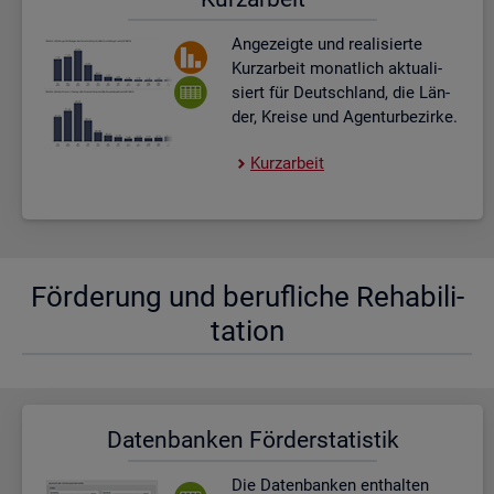
An­ge­zeig­te und rea­li­sier­te
Kurz­ar­beit mo­nat­lich ak­tua­li­
siert für Deutsch­land, die Län­
der, Krei­se und Agen­tur­be­zir­ke.
Kurz­ar­beit
För­de­rung und be­ruf­li­che Re­ha­bi­li­
ta­ti­on
Da­ten­ban­ken För­der­sta­tis­tik
Die Da­ten­ban­ken ent­hal­ten