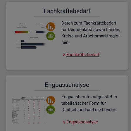
Fach­kräf­te­be­darf
Daten zum Fach­kräf­te­be­darf
für Deutsch­land sowie Län­der,
Krei­se und Ar­beits­markt­re­gio­
nen.
Fach­kräf­te­be­darf
Eng­pass­ana­ly­se
Eng­pass­be­ru­fe auf­ge­lis­tet in
ta­bel­la­ri­scher Form für
Deutsch­land und die Län­der.
Eng­pass­ana­ly­se