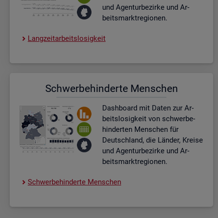
und Agen­tur­be­zir­ke und Ar­
beits­markt­re­gio­nen.
Lang­zeit­ar­beits­lo­sig­keit
Schwer­be­hin­der­te Men­schen
Dash­board
mit Daten zur Ar­
beits­lo­sig­keit von schwer­be­
hin­der­ten Men­schen für
Deutsch­land, die Län­der, Krei­se
und Agen­tur­be­zir­ke und Ar­
beits­markt­re­gio­nen.
Schwer­be­hin­der­te Men­schen