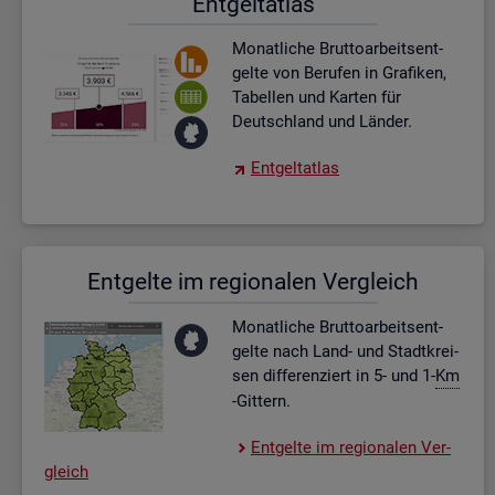
Ent­gel­t­at­las
Mo­nat­li­che Brut­to­ar­beits­ent­
gel­te von Be­ru­fen in Gra­fi­ken,
Ta­bel­len und Kar­ten für
Deutsch­land und Län­der.
Ent­gel­t­at­las
Ent­gel­te im re­gio­na­len Ver­gleich
Mo­nat­li­che Brut­to­ar­beits­ent­
gel­te nach Land- und Stadt­krei­
sen dif­fe­ren­ziert in 5- und 1-
Km
-Git­tern.
Ent­gel­te im re­gio­na­len Ver­
gleich