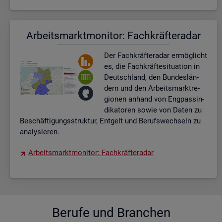
Ar­beits­markt­mo­ni­tor: Fach­kräf­te­ra­dar
Der Fach­kräf­te­ra­dar er­mög­licht
es, die Fach­kräf­te­si­tua­ti­on in
Deutsch­land, den Bun­des­län­
dern und den Ar­beits­markt­re­
gio­nen an­hand von Eng­pas­sin­
di­ka­to­ren sowie von Daten zu
Be­schäf­ti­gungs­struk­tur, Ent­gelt und Be­rufs­wech­seln zu
ana­ly­sie­ren.
Ar­beits­markt­mo­ni­tor: Fach­kräf­te­ra­dar
Be­ru­fe und Bran­chen