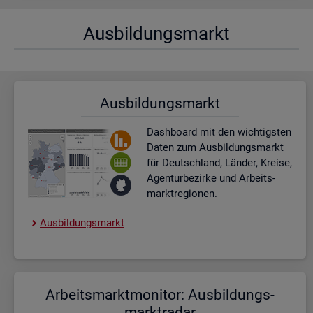
Aus­bil­dungs­markt
Aus­bil­dungs­markt
Dash­board
mit den wich­tigs­ten
Daten zum Aus­bil­dungs­markt
für Deutsch­land, Län­der, Krei­se,
Agen­tur­be­zir­ke und Ar­beits­
markt­re­gio­nen.
Aus­bil­dungs­markt
Ar­beits­markt­mo­ni­tor: Aus­bil­dungs­
markt­ra­dar