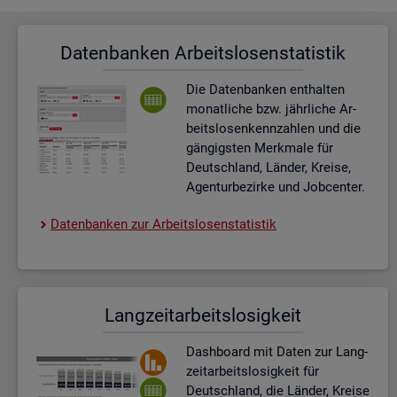
Da­ten­ban­ken Ar­beits­lo­sen­sta­tis­tik
Die Da­ten­ban­ken ent­hal­ten
mo­nat­li­che bzw. jähr­li­che Ar­
beits­lo­sen­kenn­zah­len und die
gän­gigs­ten Merk­ma­le für
Deutsch­land, Län­der, Krei­se,
Agen­tur­be­zir­ke und Job­cen­ter.
Da­ten­ban­ken zur Ar­beits­lo­sen­sta­tis­tik
Lang­zeit­ar­beits­lo­sig­keit
Dash­board
mit Daten zur Lang­
zeit­ar­beits­lo­sig­keit für
Deutsch­land, die Län­der, Krei­se