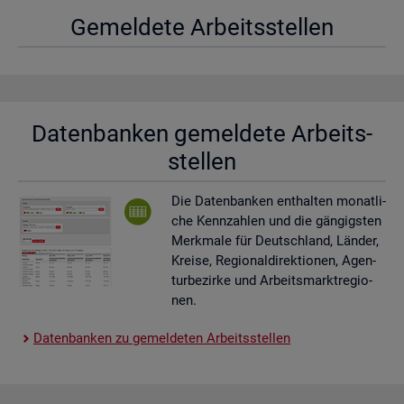
Ge­mel­de­te Ar­beits­stel­len
Da­ten­ban­ken ge­mel­de­te Ar­beits­
stel­len
Die Da­ten­ban­ken ent­hal­ten mo­nat­li­
che Kenn­zah­len und die gän­gigs­ten
Merk­ma­le für Deutsch­land, Län­der,
Krei­se, Re­gio­nal­di­rek­tio­nen, Agen­
tur­be­zir­ke und Ar­beits­markt­re­gio­
nen.
Da­ten­ban­ken zu ge­mel­de­ten Ar­beits­stel­len