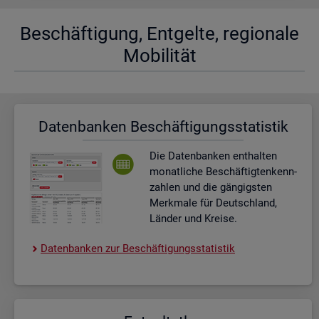
Be­schäf­ti­gung, Ent­gel­te, re­gio­na­le
Mo­bi­li­tät
Da­ten­ban­ken Be­schäf­ti­gungs­sta­tis­tik
Die Da­ten­ban­ken ent­hal­ten
mo­nat­li­che Be­schäf­tig­ten­kenn­
zah­len und die gän­gigs­ten
Merk­ma­le für Deutsch­land,
Län­der und Krei­se.
Da­ten­ban­ken zur Be­schäf­ti­gungs­sta­tis­tik