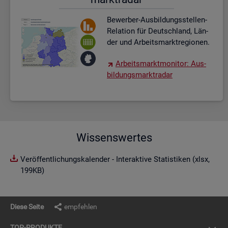
Be­wer­ber-Aus­bil­dungs­stel­len-
Re­la­ti­on für Deutsch­land, Län­
der und Ar­beits­markt­re­gio­nen.
Ar­beits­markt­mo­ni­tor: Aus­
bil­dungs­markt­ra­dar
Wissenswertes
Veröffentlichungskalender - Interaktive Statistiken (xlsx,
199KB)
Diese Seite
empfehlen
TOP-PRO­DUK­TE