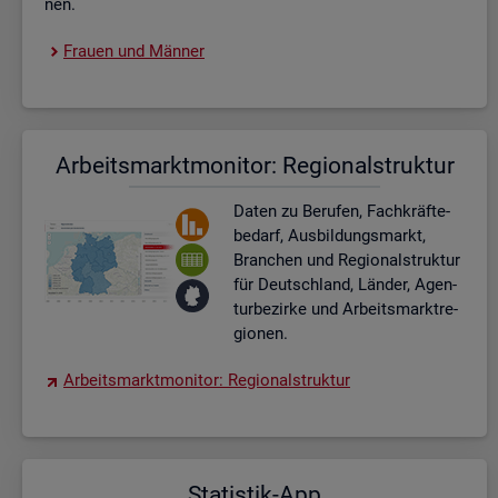
nen.
Frau­en und Män­ner
Ar­beits­markt­mo­ni­tor: Re­gio­nal­struk­tur
Daten zu Be­ru­fen, Fach­kräf­te­
be­darf, Aus­bil­dungs­markt,
Bran­chen und Re­gio­nal­struk­tur
für Deutsch­land, Län­der, Agen­
tur­be­zir­ke und Ar­beits­markt­re­
gio­nen.
Ar­beits­markt­mo­ni­tor: Re­gio­nal­struk­tur
Sta­tis­tik-App