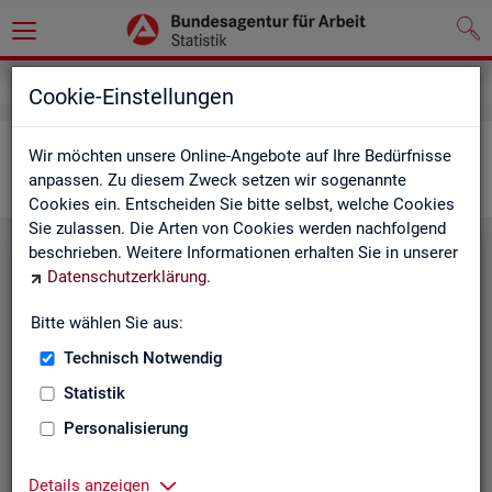
Statistiken
Interaktive Statistiken
Cookie-Einstellungen
Ar­beits­markt im Über­blick
Wir möchten unsere Online-Angebote auf Ihre Bedürfnisse
anpassen. Zu diesem Zweck setzen wir sogenannte
Cookies ein. Entscheiden Sie bitte selbst, welche Cookies
Sie zulassen. Die Arten von Cookies werden nachfolgend
beschrieben. Weitere Informationen erhalten Sie in unserer
Eck­wer­te Ar­beits­markt
Datenschutzerklärung
.
Mo­nats­ak­tu­el­le Daten zu Ar­
Bitte wählen Sie aus:
beits­lo­sig­keit,
Ar­beits­stel­len
,
Technisch Notwendig
Be­schäf­ti­gung und Grund­si­che­
rung für Deutsch­land, Län­der,
Statistik
Krei­se, Agen­tur­be­zir­ke und Ar­
Personalisierung
beits­markt­re­gio­nen.
Eck­wer­te Ar­beits­markt
Details anzeigen