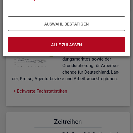
AUSWAHL BESTÄTIGEN
Eck­wer­te Fach­sta­tis­ti­ken
In­ter­ak­ti­ve Dia­gram­me und Ta­
ALLE ZULASSEN
bel­len zu den ak­tu­el­len Eck­
wer­ten des Ar­beits- und Aus­bil­
dungs­mark­tes sowie der
Grund­si­che­rung für Ar­beit­su­
chen­de für Deutsch­land, Län­
der, Krei­se, Agen­tur­be­zir­ke und Ar­beits­markt­re­gio­nen.
Eck­wer­te Fach­sta­tis­ti­ken
Zeit­rei­hen