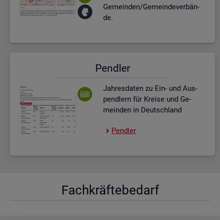
Ge­mein­den/Ge­mein­de­ver­bän­
de.
Pend­ler
Jah­res­da­ten zu Ein- und Aus­
pend­lern für Krei­se und Ge­
mein­den in Deutsch­land
Pend­ler
Fach­kräf­te­be­darf