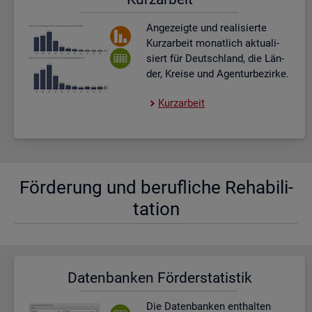
An­ge­zeig­te und rea­li­sier­te
Kurz­ar­beit mo­nat­lich ak­tua­li­
siert für Deutsch­land, die Län­
der, Krei­se und Agen­tur­be­zir­ke.
Kurz­ar­beit
För­de­rung und be­ruf­li­che Re­ha­bi­li­
ta­ti­on
Da­ten­ban­ken För­der­sta­tis­tik
Die Da­ten­ban­ken ent­hal­ten