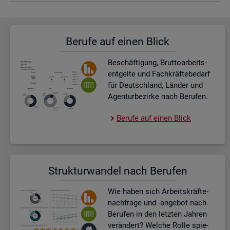
Be­ru­fe auf einen Blick
Be­schäf­ti­gung, Brut­to­ar­beits­
ent­gel­te und Fach­kräf­te­be­darf
für Deutsch­land, Län­der und
Agen­tur­be­zir­ke nach Be­ru­fen.
Be­ru­fe auf einen Blick
Struk­tur­wan­del nach Be­ru­fen
Wie haben sich Ar­beits­kräf­te­
nach­fra­ge und -an­ge­bot nach
Be­ru­fen in den letz­ten Jah­ren
ver­än­dert? Wel­che Rolle spie­