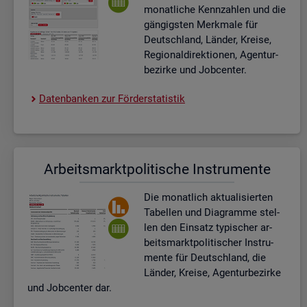
mo­nat­li­che Kenn­zah­len und die
gän­gigs­ten Merk­ma­le für
Deutsch­land, Län­der, Krei­se,
Re­gio­nal­di­rek­tio­nen, Agen­tur­
be­zir­ke und Job­cen­ter.
Da­ten­ban­ken zur För­der­sta­tis­tik
Ar­beits­markt­po­li­ti­sche In­stru­men­te
Die mo­nat­lich ak­tua­li­sier­ten
Ta­bel­len und Dia­gram­me stel­
len den Ein­satz ty­pi­scher ar­
beits­markt­po­li­ti­scher In­stru­
men­te für Deutsch­land, die
Län­der, Krei­se, Agen­tur­be­zir­ke
und Job­cen­ter dar.