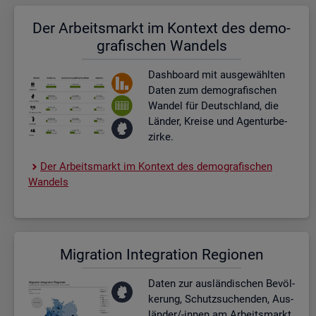
Der Ar­beits­markt im Kon­text des de­mo­
gra­fi­schen Wan­dels
Dash­board
mit aus­ge­wähl­ten
Daten zum de­mo­gra­fi­schen
Wan­del für Deutsch­land, die
Län­der, Krei­se und Agen­tur­be­
zir­ke.
Der Ar­beits­markt im Kon­text des de­mo­gra­fi­schen
Wan­dels
Mi­gra­ti­on In­te­gra­ti­on Re­gio­nen
Daten zur aus­län­di­schen Be­völ­
ke­rung, Schutz­su­chen­den, Aus­
län­der/-innen am Ar­beits­markt