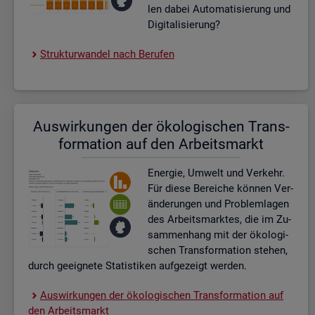
len dabei Au­to­ma­ti­sie­rung und
Di­gi­ta­li­sie­rung?
Struk­tur­wan­del nach Be­ru­fen
Aus­wir­kun­gen der öko­lo­gi­schen Trans­
for­ma­ti­on auf den Ar­beits­markt
En­er­gie, Um­welt und Ver­kehr.
Für diese Be­rei­che kön­nen Ver­
än­de­run­gen und Pro­blem­la­gen
des Ar­beits­mark­tes, die im Zu­
sam­men­hang mit der öko­lo­gi­
schen Trans­for­ma­ti­on ste­hen,
durch ge­eig­ne­te Sta­tis­ti­ken auf­ge­zeigt wer­den.
Aus­wir­kun­gen der öko­lo­gi­schen Trans­for­ma­ti­on auf
den Ar­beits­markt