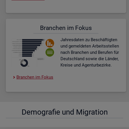
Bran­chen im Fokus
Jah­res­da­ten zu Be­schäf­tig­ten
und ge­mel­de­ten Ar­beits­stel­len
nach Bran­chen und Be­ru­fen für
Deutsch­land sowie die Län­der,
Krei­se und Agen­tur­be­zir­ke.
Bran­chen im Fokus
De­mo­gra­fie und Mi­gra­ti­on