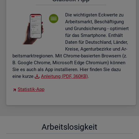
Die wich­tigs­ten Eck­wer­te zu
Ar­beits­markt, Be­schäf­ti­gung
und Grund­si­che­rung - op­ti­miert
für das Smart­pho­ne. Ent­hält
Daten für Deutsch­land, Län­der,
Krei­se, Agen­tur­be­zir­ke und Ar­
beits­markt­re­gio­nen. Mit Chro­me-ba­sier­ten Brow­sern (z.
B. Goog­le Chro­me, Mi­cro­soft Edge Chro­mi­um) kön­nen
Sie es auch als App in­stal­lie­ren. Hier fin­den Sie dazu
eine kurze
An­lei­tung (PDF, 360KB)
.
Sta­tis­tik-App
Ar­beits­lo­sig­keit