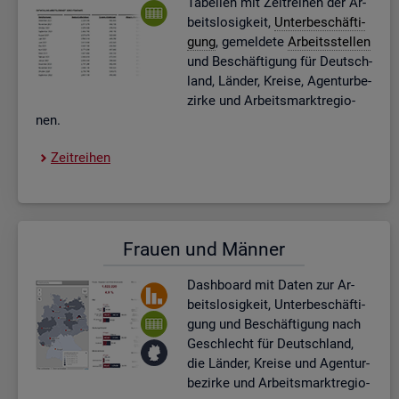
Ta­bel­len mit Zeit­rei­hen der Ar­
beits­lo­sig­keit,
Un­ter­be­schäf­ti­
gung
, ge­mel­de­te
Ar­beits­stel­len
und Be­schäf­ti­gung für Deutsch­
land, Län­der, Krei­se, Agen­tur­be­
zir­ke und Ar­beits­markt­re­gio­
nen.
Zeit­rei­hen
Frau­en und Män­ner
Dash­board
mit Daten zur Ar­
beits­lo­sig­keit, Un­ter­be­schäf­ti­
gung und Be­schäf­ti­gung nach
Ge­schlecht für Deutsch­land,
die Län­der, Krei­se und Agen­tur­
be­zir­ke und Ar­beits­markt­re­gio­