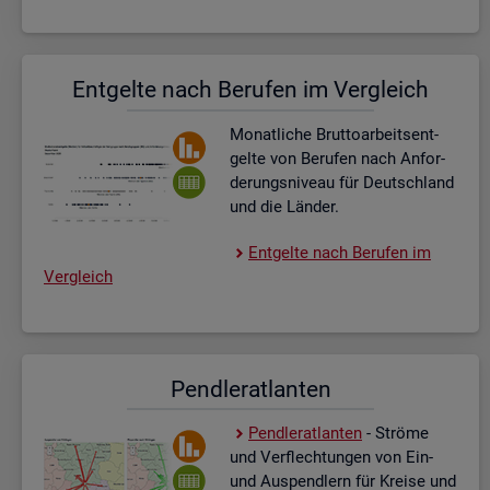
Ent­gel­te nach Be­ru­fen im Ver­gleich
Mo­nat­li­che Brut­to­ar­beits­ent­
gel­te von Be­ru­fen nach An­for­
de­rungs­ni­veau für Deutsch­land
und die Län­der.
Ent­gel­te nach Be­ru­fen im
Ver­gleich
Pend­ler­at­lan­ten
Pend­ler­at­lan­ten
- Strö­me
und Ver­flech­tun­gen von Ein-
und Aus­pend­lern für Krei­se und