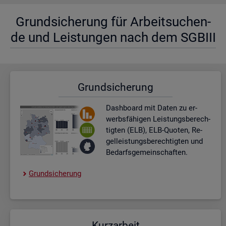
Grund­si­che­rung für Ar­beit­su­chen­
de und Leis­tun­gen nach dem SGBIII
Grund­si­che­rung
Dash­board
mit Daten zu er­
werbs­fä­hi­gen Leis­tungs­be­rech­
tig­ten (ELB), ELB-Quo­ten, Re­
gel­leis­tungs­be­rech­tig­ten und
Be­darfs­ge­mein­schaf­ten.
Grund­si­che­rung
Kurz­ar­beit