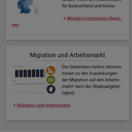
für Deutsch­land und Krei­se.
Mi­gra­ti­on.In­te­gra­ti­on.Re­gio­
nen
Mi­gra­ti­on und Ar­beits­markt
Die Sta­tis­ti­ken lie­fern In­for­ma­
tio­nen zu den Aus­wir­kun­gen
der Mi­gra­ti­on auf den Ar­beits­
markt nach der
Staats­an­ge­hö­
rig­keit
.
Mi­gra­ti­on und Ar­beits­markt