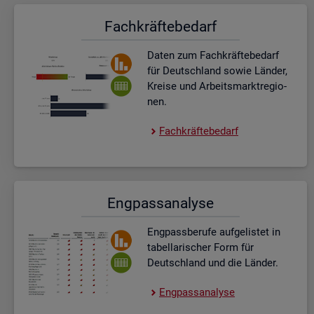
Fach­kräf­te­be­darf
Daten zum Fach­kräf­te­be­darf
für Deutsch­land sowie Län­der,
Krei­se und Ar­beits­markt­re­gio­
nen.
Fach­kräf­te­be­darf
Eng­pass­ana­ly­se
Eng­pass­be­ru­fe auf­ge­lis­tet in
ta­bel­la­ri­scher Form für
Deutsch­land und die Län­der.
Eng­pass­ana­ly­se