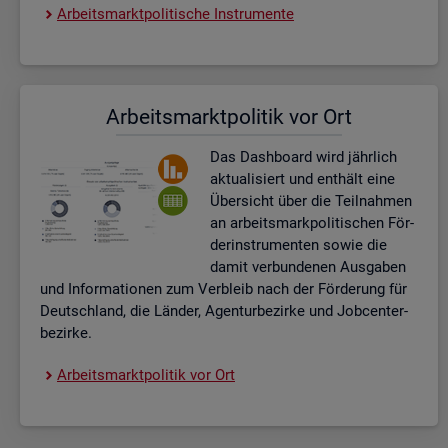
Ar­beits­markt­po­li­ti­sche In­stru­men­te
Ar­beits­markt­po­li­tik vor Ort
Das Da­sh­board wird jähr­lich
ak­tua­li­siert und ent­hält eine
Über­sicht über die Teil­nah­men
an ar­beits­mark­po­li­ti­schen För­
der­instru­men­ten sowie die
damit ver­bun­de­nen Aus­ga­ben
und In­for­ma­tio­nen zum Ver­bleib nach der För­de­rung für
Deutsch­land, die Län­der, Agen­tur­be­zir­ke und Job­cent­er­
be­zir­ke.
Ar­beits­markt­po­li­tik vor Ort