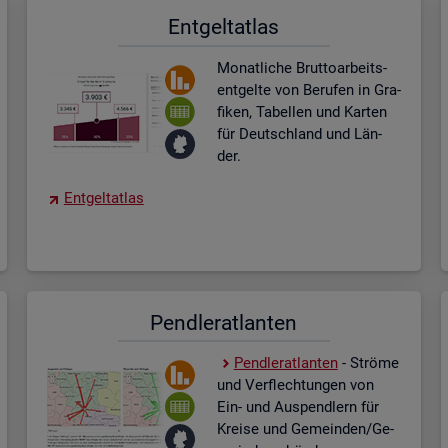
Ent­gel­t­at­las
Mo­nat­li­che Brut­to­ar­beits­
ent­gel­te von Be­ru­fen in Gra­
fi­ken, Ta­bel­len und Kar­ten
für Deutsch­land und Län­
der.
Ent­gel­t­at­las
Pend­ler­at­lan­ten
Pend­ler­at­lan­ten
- Strö­me
und Ver­flech­tun­gen von
Ein- und Aus­pend­lern für
Krei­se und Ge­mein­den/Ge­