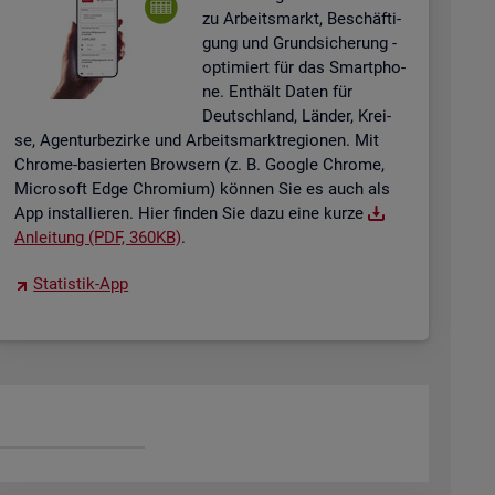
zu Ar­beits­markt, Be­schäf­ti­
gung und Grund­si­che­rung -
op­ti­miert für das Smart­pho­
ne. Ent­hält Daten für
Deutsch­land, Län­der, Krei­
se, Agen­tur­be­zir­ke und Ar­beits­markt­re­gio­nen. Mit
Chro­me-ba­sier­ten Brow­sern (z. B. Goog­le Chro­me,
Mi­cro­soft Edge Chro­mi­um) kön­nen Sie es auch als
App in­stal­lie­ren. Hier fin­den Sie dazu eine kurze
An­lei­tung (PDF, 360KB)
.
Sta­tis­tik-App