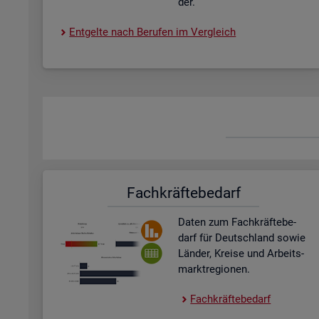
der.
Ent­gel­te nach Be­ru­fen im Ver­gleich
Fach­kräf­te­be­darf
Daten zum Fach­kräf­te­be­
darf für Deutsch­land sowie
Län­der, Krei­se und Ar­beits­
markt­re­gio­nen.
Fach­kräf­te­be­darf