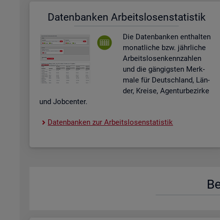
Da­ten­ban­ken Ar­beits­lo­sen­sta­tis­tik
Die Da­ten­ban­ken ent­hal­ten
mo­nat­li­che bzw. jähr­li­che
Ar­beits­lo­sen­kenn­zah­len
und die gän­gigs­ten Merk­
ma­le für Deutsch­land, Län­
der, Krei­se, Agen­tur­be­zir­ke
und Job­cen­ter.
Da­ten­ban­ken zur Ar­beits­lo­sen­sta­tis­tik
Be