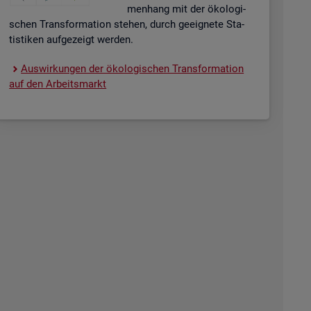
men­hang mit der öko­lo­gi­
schen Trans­for­ma­ti­on ste­hen, durch ge­eig­ne­te Sta­
tis­ti­ken auf­ge­zeigt wer­den.
Aus­wir­kun­gen der öko­lo­gi­schen Trans­for­ma­ti­on
auf den Ar­beits­markt