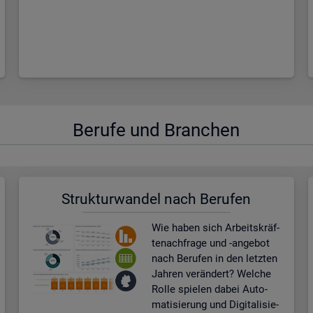
Be­ru­fe und Bran­chen
Struk­tur­wan­del nach Be­ru­fen
Wie haben sich Ar­beits­kräf­
te­nach­fra­ge und -an­ge­bot
nach Be­ru­fen in den letz­ten
Jah­ren ver­än­dert? Wel­che
Rolle spie­len dabei Au­to­
ma­ti­sie­rung und Di­gi­ta­li­sie­