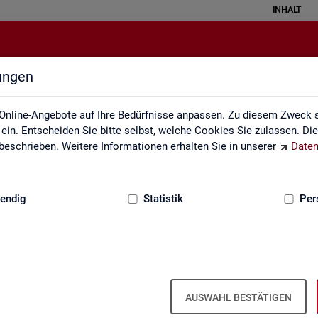
INHALT
lungen
Interaktive Statistiken
Online-Angebote auf Ihre Bedürfnisse anpassen. Zu diesem Zweck s
in. Entscheiden Sie bitte selbst, welche Cookies Sie zulassen. Di
eschrieben. Weitere Informationen erhalten Sie in unserer
Daten
:
GRUNDLAGEN
endig
Statistik
Per
Ar­beits­markt im Über­blick
AUSWAHL BESTÄTIGEN