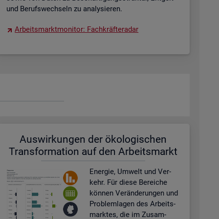
und Be­rufs­wech­seln zu ana­ly­sie­ren.
Ar­beits­markt­mo­ni­tor: Fach­kräf­te­ra­dar
Aus­wir­kun­gen der öko­lo­gi­schen
Trans­for­ma­ti­on auf den Ar­beits­markt
En­er­gie, Um­welt und Ver­
kehr. Für diese Be­rei­che
kön­nen Ver­än­de­run­gen und
Pro­blem­la­gen des Ar­beits­
mark­tes, die im Zu­sam­