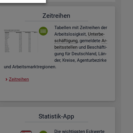
Zeit­rei­hen
Ta­bel­len mit Zeit­rei­hen der
Ar­beits­lo­sig­keit,
Un­ter­be­
schäf­ti­gung
, ge­mel­de­te
Ar­
beits­stel­len
und Be­schäf­ti­
gung für Deutsch­land, Län­
der, Krei­se, Agen­tur­be­zir­ke
und Ar­beits­markt­re­gio­nen.
Zeit­rei­hen
Sta­tis­tik-App
Die wich­tigs­ten Eck­wer­te