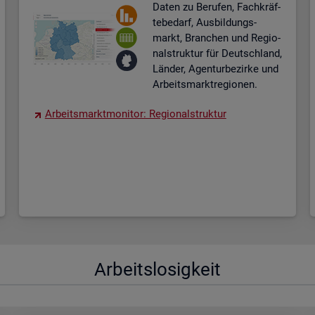
Daten zu Be­ru­fen, Fach­kräf­
te­be­darf, Aus­bil­dungs­
markt, Bran­chen und Re­gio­
nal­struk­tur für Deutsch­land,
Län­der, Agen­tur­be­zir­ke und
Ar­beits­markt­re­gio­nen.
Ar­beits­markt­mo­ni­tor: Re­gio­nal­struk­tur
Ar­beits­lo­sig­keit