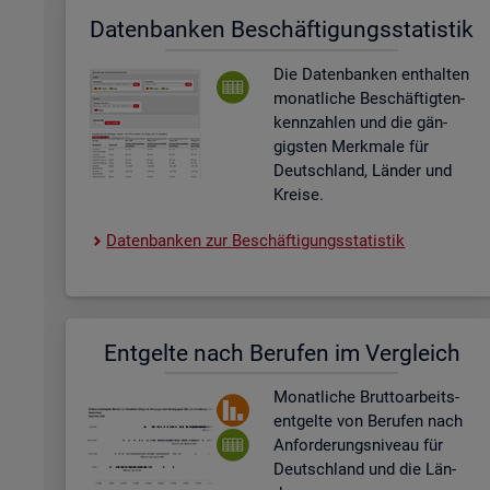
Da­ten­ban­ken Be­schäf­ti­gungs­sta­tis­tik
Die Da­ten­ban­ken ent­hal­ten
mo­nat­li­che Be­schäf­tig­ten­
kenn­zah­len und die gän­
gigs­ten Merk­ma­le für
Deutsch­land, Län­der und
Krei­se.
Da­ten­ban­ken zur Be­schäf­ti­gungs­sta­tis­tik
Ent­gel­te nach Be­ru­fen im Ver­gleich
Mo­nat­li­che Brut­to­ar­beits­
ent­gel­te von Be­ru­fen nach
An­for­de­rungs­ni­veau für
Deutsch­land und die Län­