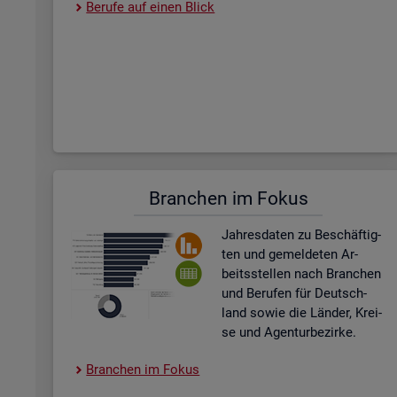
Be­ru­fe auf einen Blick
Bran­chen im Fokus
Jah­res­da­ten zu Be­schäf­tig­
ten und ge­mel­de­ten Ar­
beits­stel­len nach Bran­chen
und Be­ru­fen für Deutsch­
land sowie die Län­der, Krei­
se und Agen­tur­be­zir­ke.
Bran­chen im Fokus