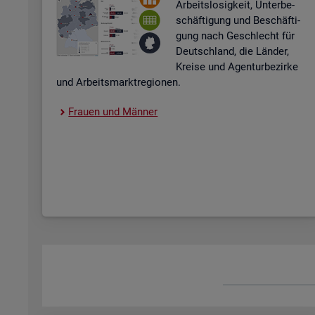
Ar­beits­lo­sig­keit, Un­ter­be­
schäf­ti­gung und Be­schäf­ti­
gung nach Ge­schlecht für
Deutsch­land, die Län­der,
Krei­se und Agen­tur­be­zir­ke
und Ar­beits­markt­re­gio­nen.
Frau­en und Män­ner