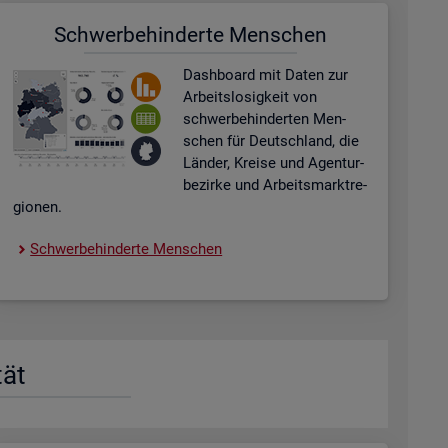
Schwer­be­hin­der­te Men­schen
Dash­board
mit Daten zur
Ar­beits­lo­sig­keit von
schwer­be­hin­der­ten Men­
schen für Deutsch­land, die
Län­der, Krei­se und Agen­tur­
be­zir­ke und Ar­beits­markt­re­
gio­nen.
Schwer­be­hin­der­te Men­schen
tät