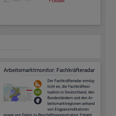
Pend­ler
Ar­beits­markt­mo­ni­tor: Fach­kräf­te­ra­dar
Der Fach­kräf­te­ra­dar er­mög­
licht es, die Fach­kräf­te­si­
tua­ti­on in Deutsch­land, den
Bun­des­län­dern und den Ar­
beits­markt­re­gio­nen an­hand
von Eng­pas­sin­di­ka­to­ren
sowie von Daten zu Be­schäf­ti­gungs­struk­tur, Ent­gelt