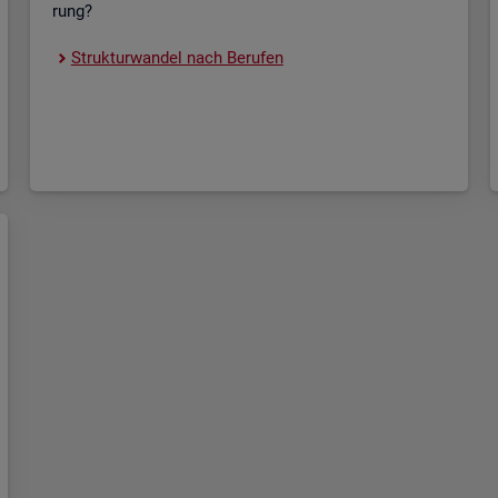
rung?
Struk­tur­wan­del nach Be­ru­fen