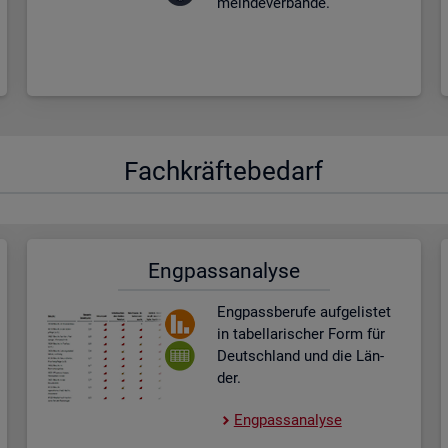
mein­de­ver­bän­de.
Fach­kräf­te­be­darf
Eng­pass­ana­ly­se
Eng­pass­be­ru­fe auf­ge­lis­tet
in ta­bel­la­ri­scher Form für
Deutsch­land und die Län­
der.
Eng­pass­ana­ly­se