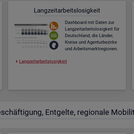
Lang­zeit­ar­beits­lo­sig­keit
Dash­board
mit Daten zur
Lang­zeit­ar­beits­lo­sig­keit für
Deutsch­land, die Län­der,
Krei­se und Agen­tur­be­zir­ke
und Ar­beits­markt­re­gio­nen.
Lang­zeit­ar­beits­lo­sig­keit
­schäf­ti­gung, Ent­gel­te, re­gio­na­le Mo­bi­li­