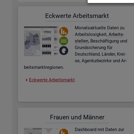
Eck­wer­te Ar­beits­markt
Mo­nats­ak­tu­el­le Daten zu
Ar­beits­lo­sig­keit,
Ar­beits­
stel­len
, Be­schäf­ti­gung und
Grund­si­che­rung für
Deutsch­land, Län­der, Krei­
se, Agen­tur­be­zir­ke und Ar­
beits­markt­re­gio­nen.
Eck­wer­te Ar­beits­markt
Frau­en und Män­ner
Dash­board
mit Daten zur