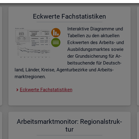
Eck­wer­te Fach­sta­tis­ti­ken
In­ter­ak­ti­ve Dia­gram­me und
Ta­bel­len zu den ak­tu­el­len
Eck­wer­ten des Ar­beits- und
Aus­bil­dungs­mark­tes sowie
der Grund­si­che­rung für Ar­
beit­su­chen­de für Deutsch­
land, Län­der, Krei­se, Agen­tur­be­zir­ke und Ar­beits­
markt­re­gio­nen.
Eck­wer­te Fach­sta­tis­ti­ken
Ar­beits­markt­mo­ni­tor: Re­gio­nal­struk­
tur