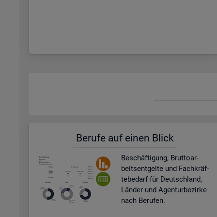
Be­ru­fe auf einen Blick
Be­schäf­ti­gung, Brut­to­ar­
beits­ent­gel­te und Fach­kräf­
te­be­darf für Deutsch­land,
Län­der und Agen­tur­be­zir­ke
nach Be­ru­fen.