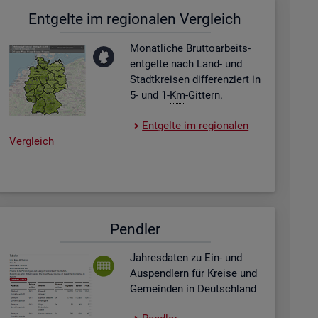
Ent­gel­te im re­gio­na­len Ver­gleich
Mo­nat­li­che Brut­to­ar­beits­
ent­gel­te nach Land- und
Stadt­krei­sen dif­fe­ren­ziert in
5- und 1-
Km
-Git­tern.
Ent­gel­te im re­gio­na­len
Ver­gleich
Pend­ler
Jah­res­da­ten zu Ein- und
Aus­pend­lern für Krei­se und
Ge­mein­den in Deutsch­land