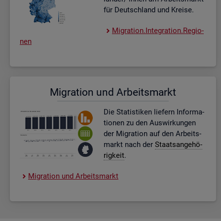
für Deutsch­land und Krei­se.
Mi­gra­ti­on.In­te­gra­ti­on.Re­gio­
nen
Mi­gra­ti­on und Ar­beits­markt
Die Sta­tis­ti­ken lie­fern In­for­ma­
tio­nen zu den Aus­wir­kun­gen
der Mi­gra­ti­on auf den Ar­beits­
markt nach der
Staats­an­ge­hö­
rig­keit
.
Mi­gra­ti­on und Ar­beits­markt