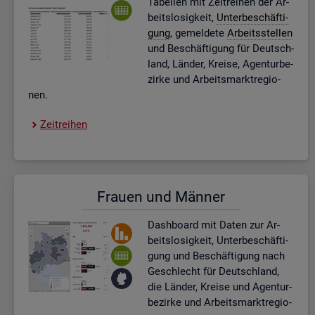
Ta­bel­len mit Zeit­rei­hen der Ar­
beits­lo­sig­keit,
Un­ter­be­schäf­ti­
gung
, ge­mel­de­te
Ar­beits­stel­len
und Be­schäf­ti­gung für Deutsch­
land, Län­der, Krei­se, Agen­tur­be­
zir­ke und Ar­beits­markt­re­gio­
nen.
Zeit­rei­hen
Frau­en und Män­ner
Dash­board
mit Daten zur Ar­
beits­lo­sig­keit, Un­ter­be­schäf­ti­
gung und Be­schäf­ti­gung nach
Ge­schlecht für Deutsch­land,
die Län­der, Krei­se und Agen­tur­
be­zir­ke und Ar­beits­markt­re­gio­