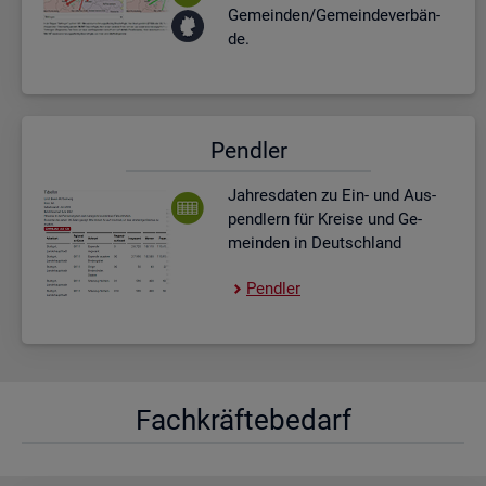
Ge­mein­den/Ge­mein­de­ver­bän­
de.
Pend­ler
Jah­res­da­ten zu Ein- und Aus­
pend­lern für Krei­se und Ge­
mein­den in Deutsch­land
Pend­ler
Fach­kräf­te­be­darf