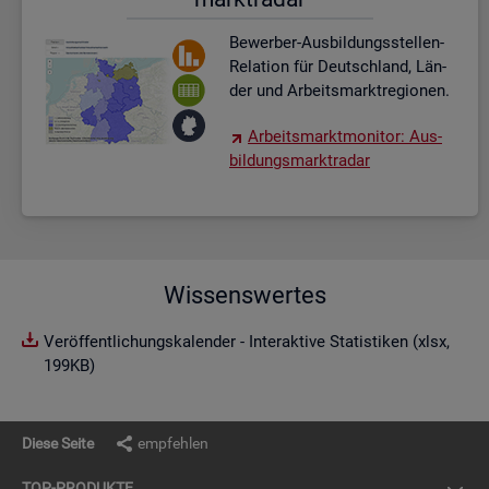
Be­wer­ber-Aus­bil­dungs­stel­len-
Re­la­ti­on für Deutsch­land, Län­
der und Ar­beits­markt­re­gio­nen.
Ar­beits­markt­mo­ni­tor: Aus­
bil­dungs­markt­ra­dar
Wissenswertes
Veröffentlichungskalender - Interaktive Statistiken (xlsx,
199KB)
Diese Seite
empfehlen
TOP-PRO­DUK­TE