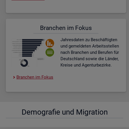
Bran­chen im Fokus
Jah­res­da­ten zu Be­schäf­tig­ten
und ge­mel­de­ten Ar­beits­stel­len
nach Bran­chen und Be­ru­fen für
Deutsch­land sowie die Län­der,
Krei­se und Agen­tur­be­zir­ke.
Bran­chen im Fokus
De­mo­gra­fie und Mi­gra­ti­on