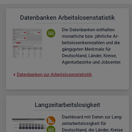
Da­ten­ban­ken Ar­beits­lo­sen­sta­tis­tik
Die Da­ten­ban­ken ent­hal­ten
mo­nat­li­che bzw. jähr­li­che Ar­
beits­lo­sen­kenn­zah­len und die
gän­gigs­ten Merk­ma­le für
Deutsch­land, Län­der, Krei­se,
Agen­tur­be­zir­ke und Job­cen­ter.
Da­ten­ban­ken zur Ar­beits­lo­sen­sta­tis­tik
Lang­zeit­ar­beits­lo­sig­keit
Dash­board
mit Daten zur Lang­
zeit­ar­beits­lo­sig­keit für
Deutsch­land, die Län­der, Krei­se