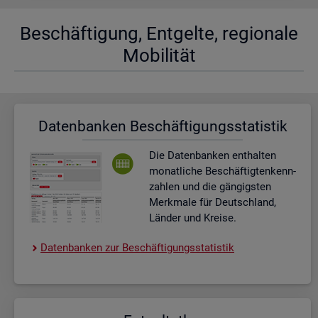
Be­schäf­ti­gung, Ent­gel­te, re­gio­na­le
Mo­bi­li­tät
Da­ten­ban­ken Be­schäf­ti­gungs­sta­tis­tik
Die Da­ten­ban­ken ent­hal­ten
mo­nat­li­che Be­schäf­tig­ten­kenn­
zah­len und die gän­gigs­ten
Merk­ma­le für Deutsch­land,
Län­der und Krei­se.
Da­ten­ban­ken zur Be­schäf­ti­gungs­sta­tis­tik