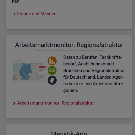
nen.
Frau­en und Män­ner
Ar­beits­markt­mo­ni­tor: Re­gio­nal­struk­tur
Daten zu Be­ru­fen, Fach­kräf­te­
be­darf, Aus­bil­dungs­markt,
Bran­chen und Re­gio­nal­struk­tur
für Deutsch­land, Län­der, Agen­
tur­be­zir­ke und Ar­beits­markt­re­
gio­nen.
Ar­beits­markt­mo­ni­tor: Re­gio­nal­struk­tur
Sta­tis­tik-App