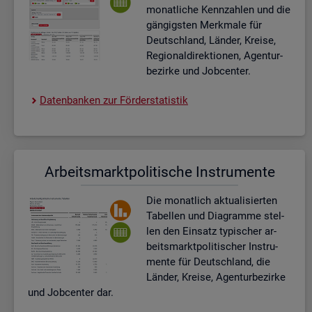
mo­nat­li­che Kenn­zah­len und die
gän­gigs­ten Merk­ma­le für
Deutsch­land, Län­der, Krei­se,
Re­gio­nal­di­rek­tio­nen, Agen­tur­
be­zir­ke und Job­cen­ter.
Da­ten­ban­ken zur För­der­sta­tis­tik
Ar­beits­markt­po­li­ti­sche In­stru­men­te
Die mo­nat­lich ak­tua­li­sier­ten
Ta­bel­len und Dia­gram­me stel­
len den Ein­satz ty­pi­scher ar­
beits­markt­po­li­ti­scher In­stru­
men­te für Deutsch­land, die
Län­der, Krei­se, Agen­tur­be­zir­ke
und Job­cen­ter dar.