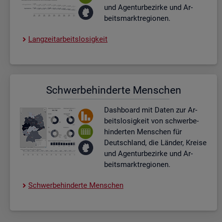
und Agen­tur­be­zir­ke und Ar­
beits­markt­re­gio­nen.
Lang­zeit­ar­beits­lo­sig­keit
Schwer­be­hin­der­te Men­schen
Dash­board
mit Daten zur Ar­
beits­lo­sig­keit von schwer­be­
hin­der­ten Men­schen für
Deutsch­land, die Län­der, Krei­se
und Agen­tur­be­zir­ke und Ar­
beits­markt­re­gio­nen.
Schwer­be­hin­der­te Men­schen