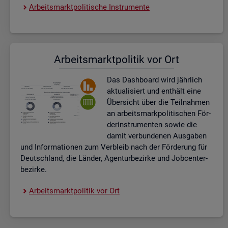
Ar­beits­markt­po­li­ti­sche In­stru­men­te
Ar­beits­markt­po­li­tik vor Ort
Das Da­sh­board wird jähr­lich
ak­tua­li­siert und ent­hält eine
Über­sicht über die Teil­nah­men
an ar­beits­mark­po­li­ti­schen För­
der­instru­men­ten sowie die
damit ver­bun­de­nen Aus­ga­ben
und In­for­ma­tio­nen zum Ver­bleib nach der För­de­rung für
Deutsch­land, die Län­der, Agen­tur­be­zir­ke und Job­cent­er­
be­zir­ke.
Ar­beits­markt­po­li­tik vor Ort