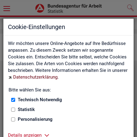
Statistiken
Interaktive Statistiken
Cookie-Einstellungen
Ar­beits­markt im Über­blick
Wir möchten unsere Online-Angebote auf Ihre Bedürfnisse
anpassen. Zu diesem Zweck setzen wir sogenannte
Cookies ein. Entscheiden Sie bitte selbst, welche Cookies
Sie zulassen. Die Arten von Cookies werden nachfolgend
beschrieben. Weitere Informationen erhalten Sie in unserer
Eck­wer­te Ar­beits­markt
Datenschutzerklärung
.
Mo­nats­ak­tu­el­le Daten zu Ar­
Bitte wählen Sie aus:
beits­lo­sig­keit,
Ar­beits­stel­len
,
Technisch Notwendig
Be­schäf­ti­gung und Grund­si­che­
rung für Deutsch­land, Län­der,
Statistik
Krei­se, Agen­tur­be­zir­ke und Ar­
Personalisierung
beits­markt­re­gio­nen.
Eck­wer­te Ar­beits­markt
Details anzeigen