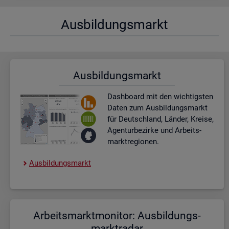
Aus­bil­dungs­markt
Aus­bil­dungs­markt
Dash­board
mit den wich­tigs­ten
Daten zum Aus­bil­dungs­markt
für Deutsch­land, Län­der, Krei­se,
Agen­tur­be­zir­ke und Ar­beits­
markt­re­gio­nen.
Aus­bil­dungs­markt
Ar­beits­markt­mo­ni­tor: Aus­bil­dungs­
markt­ra­dar