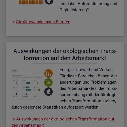
len dabei Au­to­ma­ti­sie­rung und
Di­gi­ta­li­sie­rung?
Struk­tur­wan­del nach Be­ru­fen
Aus­wir­kun­gen der öko­lo­gi­schen Trans­
for­ma­ti­on auf den Ar­beits­markt
En­er­gie, Um­welt und Ver­kehr.
Für diese Be­rei­che kön­nen Ver­
än­de­run­gen und Pro­blem­la­gen
des Ar­beits­mark­tes, die im Zu­
sam­men­hang mit der öko­lo­gi­
schen Trans­for­ma­ti­on ste­hen,
durch ge­eig­ne­te Sta­tis­ti­ken auf­ge­zeigt wer­den.
Aus­wir­kun­gen der öko­lo­gi­schen Trans­for­ma­ti­on auf
den Ar­beits­markt