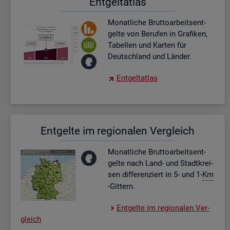
Ent­gel­t­at­las
Mo­nat­li­che Brut­to­ar­beits­ent­
gel­te von Be­ru­fen in Gra­fi­ken,
Ta­bel­len und Kar­ten für
Deutsch­land und Län­der.
Ent­gel­t­at­las
Ent­gel­te im re­gio­na­len Ver­gleich
Mo­nat­li­che Brut­to­ar­beits­ent­
gel­te nach Land- und Stadt­krei­
sen dif­fe­ren­ziert in 5- und 1-
Km
-Git­tern.
Ent­gel­te im re­gio­na­len Ver­
gleich