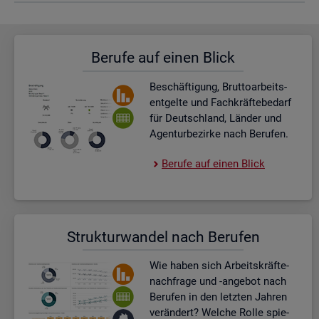
Be­ru­fe auf einen Blick
Be­schäf­ti­gung, Brut­to­ar­beits­
ent­gel­te und Fach­kräf­te­be­darf
für Deutsch­land, Län­der und
Agen­tur­be­zir­ke nach Be­ru­fen.
Be­ru­fe auf einen Blick
Struk­tur­wan­del nach Be­ru­fen
Wie haben sich Ar­beits­kräf­te­
nach­fra­ge und -an­ge­bot nach
Be­ru­fen in den letz­ten Jah­ren
ver­än­dert? Wel­che Rolle spie­