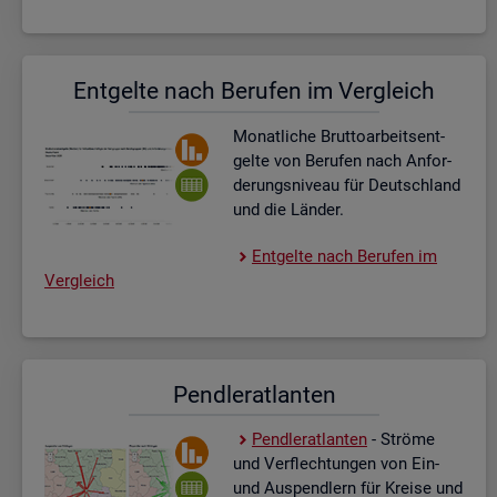
Ent­gel­te nach Be­ru­fen im Ver­gleich
Mo­nat­li­che Brut­to­ar­beits­ent­
gel­te von Be­ru­fen nach An­for­
de­rungs­ni­veau für Deutsch­land
und die Län­der.
Ent­gel­te nach Be­ru­fen im
Ver­gleich
Pend­ler­at­lan­ten
Pend­ler­at­lan­ten
- Strö­me
und Ver­flech­tun­gen von Ein-
und Aus­pend­lern für Krei­se und