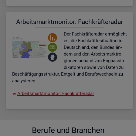
Ar­beits­markt­mo­ni­tor: Fach­kräf­te­ra­dar
Der Fach­kräf­te­ra­dar er­mög­licht
es, die Fach­kräf­te­si­tua­ti­on in
Deutsch­land, den Bun­des­län­
dern und den Ar­beits­markt­re­
gio­nen an­hand von Eng­pas­sin­
di­ka­to­ren sowie von Daten zu
Be­schäf­ti­gungs­struk­tur, Ent­gelt und Be­rufs­wech­seln zu
ana­ly­sie­ren.
Ar­beits­markt­mo­ni­tor: Fach­kräf­te­ra­dar
Be­ru­fe und Bran­chen