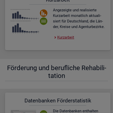
An­ge­zeig­te und rea­li­sier­te
Kurz­ar­beit mo­nat­lich ak­tua­li­
siert für Deutsch­land, die Län­
der, Krei­se und Agen­tur­be­zir­ke.
Kurz­ar­beit
För­de­rung und be­ruf­li­che Re­ha­bi­li­
ta­ti­on
Da­ten­ban­ken För­der­sta­tis­tik
Die Da­ten­ban­ken ent­hal­ten