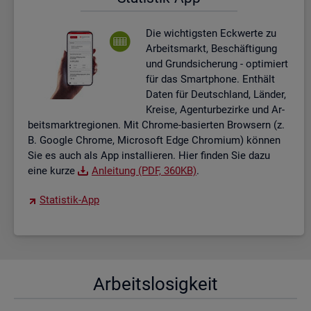
Die wich­tigs­ten Eck­wer­te zu
Ar­beits­markt, Be­schäf­ti­gung
und Grund­si­che­rung - op­ti­miert
für das Smart­pho­ne. Ent­hält
Daten für Deutsch­land, Län­der,
Krei­se, Agen­tur­be­zir­ke und Ar­
beits­markt­re­gio­nen. Mit Chro­me-ba­sier­ten Brow­sern (z.
B. Goog­le Chro­me, Mi­cro­soft Edge Chro­mi­um) kön­nen
Sie es auch als App in­stal­lie­ren. Hier fin­den Sie dazu
eine kurze
An­lei­tung (PDF, 360KB)
.
Sta­tis­tik-App
Ar­beits­lo­sig­keit