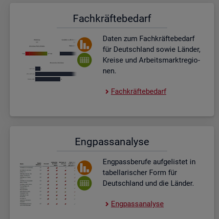
Fach­kräf­te­be­darf
Daten zum Fach­kräf­te­be­darf
für Deutsch­land sowie Län­der,
Krei­se und Ar­beits­markt­re­gio­
nen.
Fach­kräf­te­be­darf
Eng­pass­ana­ly­se
Eng­pass­be­ru­fe auf­ge­lis­tet in
ta­bel­la­ri­scher Form für
Deutsch­land und die Län­der.
Eng­pass­ana­ly­se