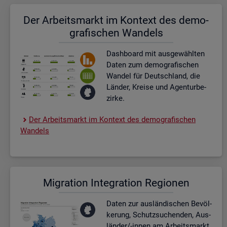
Der Ar­beits­markt im Kon­text des de­mo­
gra­fi­schen Wan­dels
Dash­board
mit aus­ge­wähl­ten
Daten zum de­mo­gra­fi­schen
Wan­del für Deutsch­land, die
Län­der, Krei­se und Agen­tur­be­
zir­ke.
Der Ar­beits­markt im Kon­text des de­mo­gra­fi­schen
Wan­dels
Mi­gra­ti­on In­te­gra­ti­on Re­gio­nen
Daten zur aus­län­di­schen Be­völ­
ke­rung, Schutz­su­chen­den, Aus­
län­der/-innen am Ar­beits­markt