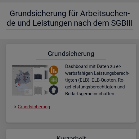
Grund­si­che­rung für Ar­beit­su­chen­
de und Leis­tun­gen nach dem SGBIII
Grund­si­che­rung
Dash­board
mit Daten zu er­
werbs­fä­hi­gen Leis­tungs­be­rech­
tig­ten (ELB), ELB-Quo­ten, Re­
gel­leis­tungs­be­rech­tig­ten und
Be­darfs­ge­mein­schaf­ten.
Grund­si­che­rung
Kurz­ar­beit