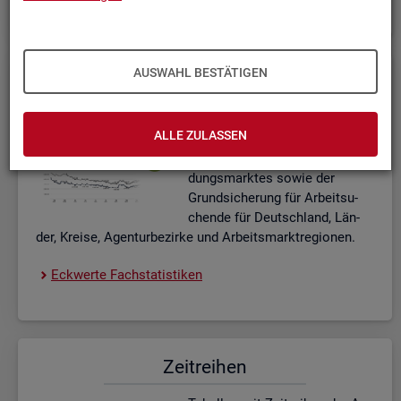
AUSWAHL BESTÄTIGEN
Eck­wer­te Fach­sta­tis­ti­ken
In­ter­ak­ti­ve Dia­gram­me und Ta­
ALLE ZULASSEN
bel­len zu den ak­tu­el­len Eck­
wer­ten des Ar­beits- und Aus­bil­
dungs­mark­tes sowie der
Grund­si­che­rung für Ar­beit­su­
chen­de für Deutsch­land, Län­
der, Krei­se, Agen­tur­be­zir­ke und Ar­beits­markt­re­gio­nen.
Eck­wer­te Fach­sta­tis­ti­ken
Zeit­rei­hen