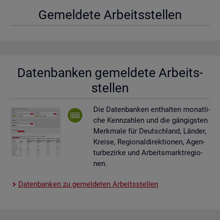
Ge­mel­de­te Ar­beits­stel­len
Da­ten­ban­ken ge­mel­de­te Ar­beits­
stel­len
Die Da­ten­ban­ken ent­hal­ten mo­nat­li­
che Kenn­zah­len und die gän­gigs­ten
Merk­ma­le für Deutsch­land, Län­der,
Krei­se, Re­gio­nal­di­rek­tio­nen, Agen­
tur­be­zir­ke und Ar­beits­markt­re­gio­
nen.
Da­ten­ban­ken zu ge­mel­de­ten Ar­beits­stel­len