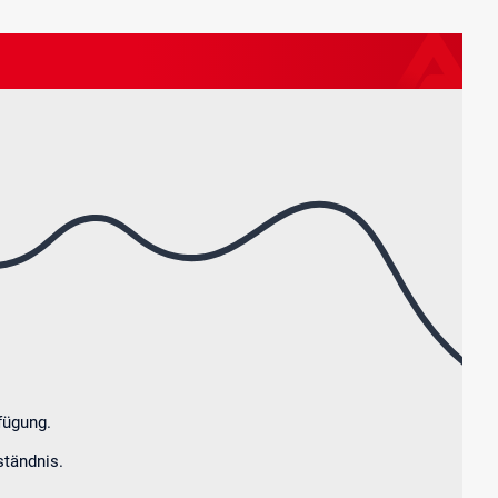
rtungsarbe
fügung.
ständnis.