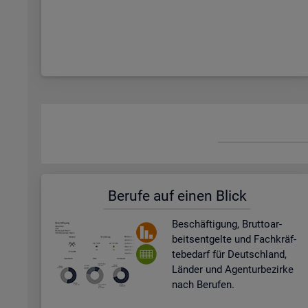
Be­ru­fe auf einen Blick
Be­schäf­ti­gung, Brut­to­ar­
beits­ent­gel­te und Fach­kräf­
te­be­darf für Deutsch­land,
Län­der und Agen­tur­be­zir­ke
nach Be­ru­fen.