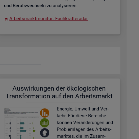
und Be­rufs­wech­seln zu ana­ly­sie­ren.
Ar­beits­markt­mo­ni­tor: Fach­kräf­te­ra­dar
Aus­wir­kun­gen der öko­lo­gi­schen
Trans­for­ma­ti­on auf den Ar­beits­markt
En­er­gie, Um­welt und Ver­
kehr. Für diese Be­rei­che
kön­nen Ver­än­de­run­gen und
Pro­blem­la­gen des Ar­beits­
mark­tes, die im Zu­sam­