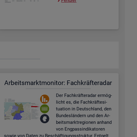
Pend­ler
Ar­beits­markt­mo­ni­tor: Fach­kräf­te­ra­dar
Der Fach­kräf­te­ra­dar er­mög­
licht es, die Fach­kräf­te­si­
tua­ti­on in Deutsch­land, den
Bun­des­län­dern und den Ar­
beits­markt­re­gio­nen an­hand
von Eng­pas­sin­di­ka­to­ren
sowie von Daten zu Be­schäf­ti­gungs­struk­tur, Ent­gelt