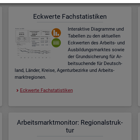
Eck­wer­te Fach­sta­tis­ti­ken
In­ter­ak­ti­ve Dia­gram­me und
Ta­bel­len zu den ak­tu­el­len
Eck­wer­ten des Ar­beits- und
Aus­bil­dungs­mark­tes sowie
der Grund­si­che­rung für Ar­
beit­su­chen­de für Deutsch­
land, Län­der, Krei­se, Agen­tur­be­zir­ke und Ar­beits­
markt­re­gio­nen.
Eck­wer­te Fach­sta­tis­ti­ken
Ar­beits­markt­mo­ni­tor: Re­gio­nal­struk­
tur