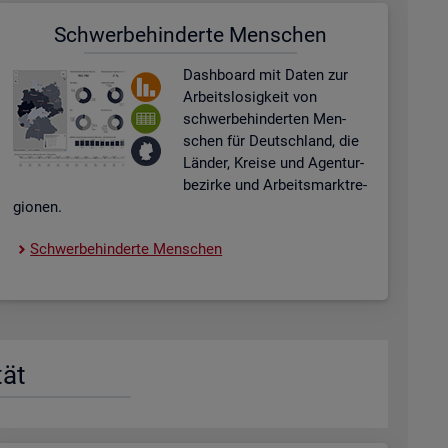
Schwer­be­hin­der­te Men­schen
Dash­board
mit Daten zur
Ar­beits­lo­sig­keit von
schwer­be­hin­der­ten Men­
schen für Deutsch­land, die
Län­der, Krei­se und Agen­tur­
be­zir­ke und Ar­beits­markt­re­
gio­nen.
Schwer­be­hin­der­te Men­schen
tät