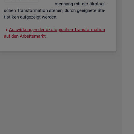
men­hang mit der öko­lo­gi­
schen Trans­for­ma­ti­on ste­hen, durch ge­eig­ne­te Sta­
tis­ti­ken auf­ge­zeigt wer­den.
Aus­wir­kun­gen der öko­lo­gi­schen Trans­for­ma­ti­on
auf den Ar­beits­markt