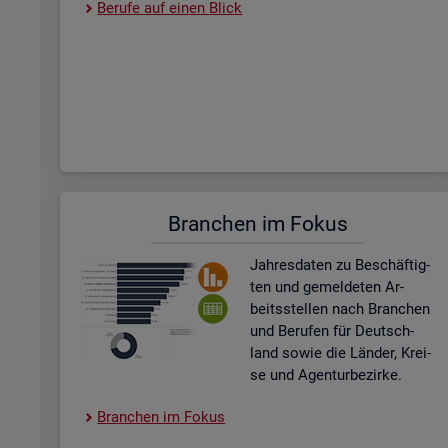
Be­ru­fe auf einen Blick
Bran­chen im Fokus
Jah­res­da­ten zu Be­schäf­tig­
ten und ge­mel­de­ten Ar­
beits­stel­len nach Bran­chen
und Be­ru­fen für Deutsch­
land sowie die Län­der, Krei­
se und Agen­tur­be­zir­ke.
Bran­chen im Fokus