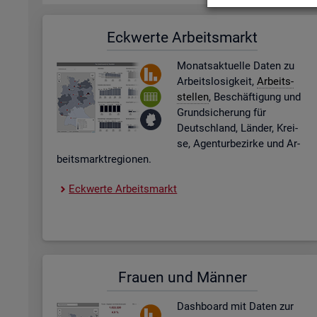
Eck­wer­te Ar­beits­markt
Mo­nats­ak­tu­el­le Daten zu
Ar­beits­lo­sig­keit,
Ar­beits­
stel­len
, Be­schäf­ti­gung und
Grund­si­che­rung für
Deutsch­land, Län­der, Krei­
se, Agen­tur­be­zir­ke und Ar­
beits­markt­re­gio­nen.
Eck­wer­te Ar­beits­markt
Frau­en und Män­ner
Dash­board
mit Daten zur