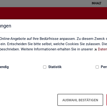
INHALT
lungen
Interaktive Statistiken
Online-Angebote auf Ihre Bedürfnisse anpassen. Zu diesem Zweck s
in. Entscheiden Sie bitte selbst, welche Cookies Sie zulassen. Di
eschrieben. Weitere Informationen erhalten Sie in unserer
Daten
:
GRUNDLAGEN
endig
Statistik
Per
Ar­beits­markt im Über­blick
AUSWAHL BESTÄTIGEN