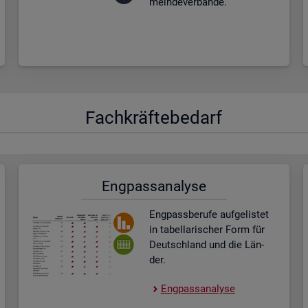
mein­de­ver­bän­de.
Fach­kräf­te­be­darf
Eng­pass­ana­ly­se
Eng­pass­be­ru­fe auf­ge­lis­tet
in ta­bel­la­ri­scher Form für
Deutsch­land und die Län­
der.
Eng­pass­ana­ly­se