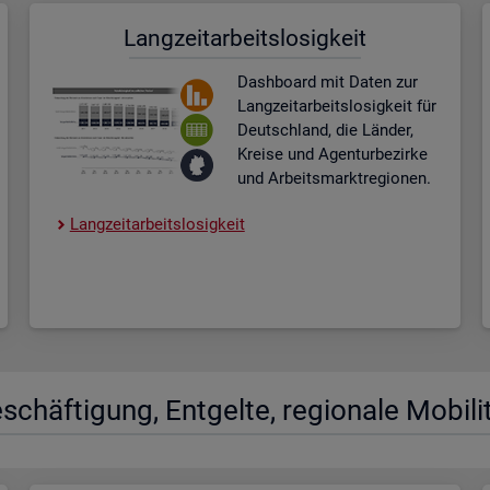
Lang­zeit­ar­beits­lo­sig­keit
Dash­board
mit Daten zur
Lang­zeit­ar­beits­lo­sig­keit für
Deutsch­land, die Län­der,
Krei­se und Agen­tur­be­zir­ke
und Ar­beits­markt­re­gio­nen.
Lang­zeit­ar­beits­lo­sig­keit
­schäf­ti­gung, Ent­gel­te, re­gio­na­le Mo­bi­li­