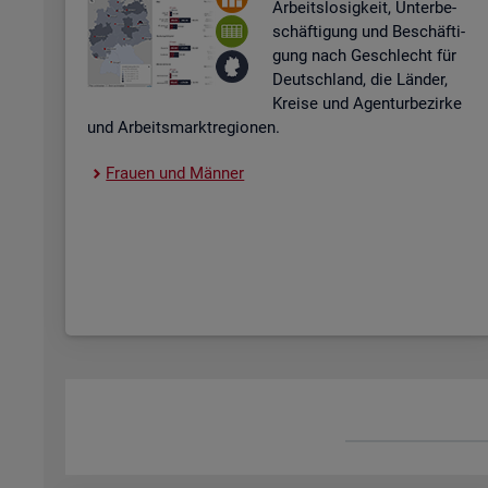
Ar­beits­lo­sig­keit, Un­ter­be­
schäf­ti­gung und Be­schäf­ti­
gung nach Ge­schlecht für
Deutsch­land, die Län­der,
Krei­se und Agen­tur­be­zir­ke
und Ar­beits­markt­re­gio­nen.
Frau­en und Män­ner