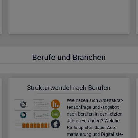
Be­ru­fe und Bran­chen
Struk­tur­wan­del nach Be­ru­fen
Wie haben sich Ar­beits­kräf­
te­nach­fra­ge und -an­ge­bot
nach Be­ru­fen in den letz­ten
Jah­ren ver­än­dert? Wel­che
Rolle spie­len dabei Au­to­
ma­ti­sie­rung und Di­gi­ta­li­sie­