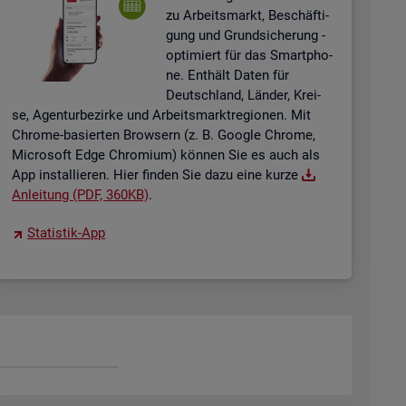
zu Ar­beits­markt, Be­schäf­ti­
gung und Grund­si­che­rung -
op­ti­miert für das Smart­pho­
ne. Ent­hält Daten für
Deutsch­land, Län­der, Krei­
se, Agen­tur­be­zir­ke und Ar­beits­markt­re­gio­nen. Mit
Chro­me-ba­sier­ten Brow­sern (z. B. Goog­le Chro­me,
Mi­cro­soft Edge Chro­mi­um) kön­nen Sie es auch als
App in­stal­lie­ren. Hier fin­den Sie dazu eine kurze
An­lei­tung (PDF, 360KB)
.
Sta­tis­tik-App