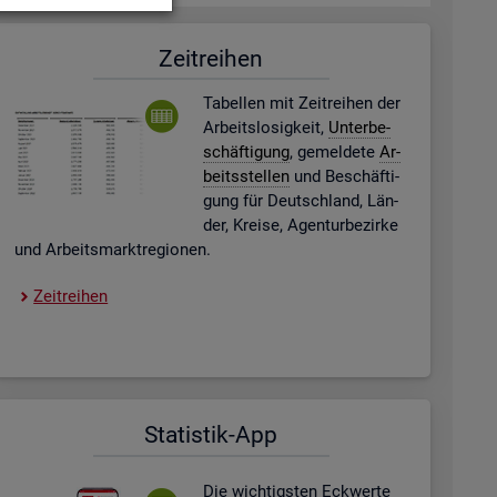
Zeit­rei­hen
Ta­bel­len mit Zeit­rei­hen der
Ar­beits­lo­sig­keit,
Un­ter­be­
schäf­ti­gung
, ge­mel­de­te
Ar­
beits­stel­len
und Be­schäf­ti­
gung für Deutsch­land, Län­
der, Krei­se, Agen­tur­be­zir­ke
und Ar­beits­markt­re­gio­nen.
Zeit­rei­hen
Sta­tis­tik-App
Die wich­tigs­ten Eck­wer­te