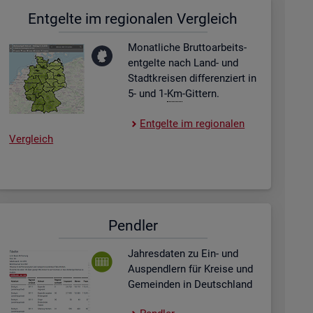
Ent­gel­te im re­gio­na­len Ver­gleich
Mo­nat­li­che Brut­to­ar­beits­
ent­gel­te nach Land- und
Stadt­krei­sen dif­fe­ren­ziert in
5- und 1-
Km
-Git­tern.
Ent­gel­te im re­gio­na­len
Ver­gleich
Pend­ler
Jah­res­da­ten zu Ein- und
Aus­pend­lern für Krei­se und
Ge­mein­den in Deutsch­land