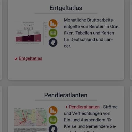
Ent­gel­t­at­las
Mo­nat­li­che Brut­to­ar­beits­
ent­gel­te von Be­ru­fen in Gra­
fi­ken, Ta­bel­len und Kar­ten
für Deutsch­land und Län­
der.
Ent­gel­t­at­las
Pend­ler­at­lan­ten
Pend­ler­at­lan­ten
- Strö­me
und Ver­flech­tun­gen von
Ein- und Aus­pend­lern für
Krei­se und Ge­mein­den/Ge­