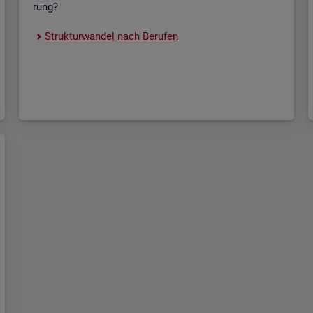
rung?
Struk­tur­wan­del nach Be­ru­fen