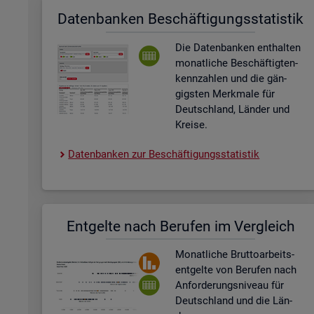
Da­ten­ban­ken Be­schäf­ti­gungs­sta­tis­tik
Die Da­ten­ban­ken ent­hal­ten
mo­nat­li­che Be­schäf­tig­ten­
kenn­zah­len und die gän­
gigs­ten Merk­ma­le für
Deutsch­land, Län­der und
Krei­se.
Da­ten­ban­ken zur Be­schäf­ti­gungs­sta­tis­tik
Ent­gel­te nach Be­ru­fen im Ver­gleich
Mo­nat­li­che Brut­to­ar­beits­
ent­gel­te von Be­ru­fen nach
An­for­de­rungs­ni­veau für
Deutsch­land und die Län­