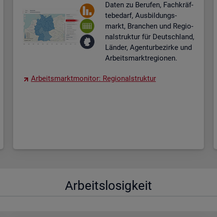
Daten zu Be­ru­fen, Fach­kräf­
te­be­darf, Aus­bil­dungs­
markt, Bran­chen und Re­gio­
nal­struk­tur für Deutsch­land,
Län­der, Agen­tur­be­zir­ke und
Ar­beits­markt­re­gio­nen.
Ar­beits­markt­mo­ni­tor: Re­gio­nal­struk­tur
Ar­beits­lo­sig­keit