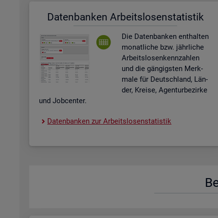
Da­ten­ban­ken Ar­beits­lo­sen­sta­tis­tik
Die Da­ten­ban­ken ent­hal­ten
mo­nat­li­che bzw. jähr­li­che
Ar­beits­lo­sen­kenn­zah­len
und die gän­gigs­ten Merk­
ma­le für Deutsch­land, Län­
der, Krei­se, Agen­tur­be­zir­ke
und Job­cen­ter.
Da­ten­ban­ken zur Ar­beits­lo­sen­sta­tis­tik
Be