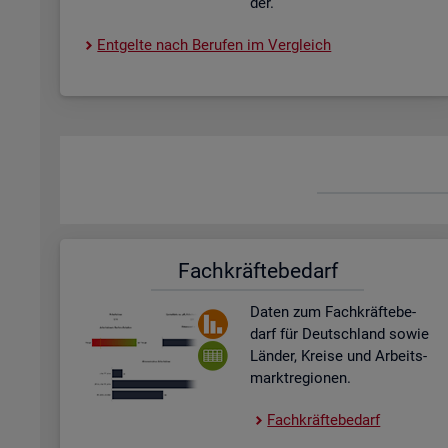
der.
Ent­gel­te nach Be­ru­fen im Ver­gleich
Fach­kräf­te­be­darf
Daten zum Fach­kräf­te­be­
darf für Deutsch­land sowie
Län­der, Krei­se und Ar­beits­
markt­re­gio­nen.
Fach­kräf­te­be­darf