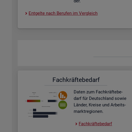
der.
Ent­gel­te nach Be­ru­fen im Ver­gleich
Fach­kräf­te­be­darf
Daten zum Fach­kräf­te­be­
darf für Deutsch­land sowie
Län­der, Krei­se und Ar­beits­
markt­re­gio­nen.
Fach­kräf­te­be­darf