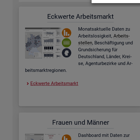
Eck­wer­te Ar­beits­markt
Mo­nats­ak­tu­el­le Daten zu
Ar­beits­lo­sig­keit,
Ar­beits­
stel­len
, Be­schäf­ti­gung und
Grund­si­che­rung für
Deutsch­land, Län­der, Krei­
se, Agen­tur­be­zir­ke und Ar­
beits­markt­re­gio­nen.
Eck­wer­te Ar­beits­markt
Frau­en und Män­ner
Dash­board
mit Daten zur