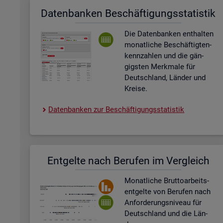
Da­ten­ban­ken Be­schäf­ti­gungs­sta­tis­tik
Die Da­ten­ban­ken ent­hal­ten
mo­nat­li­che Be­schäf­tig­ten­
kenn­zah­len und die gän­
gigs­ten Merk­ma­le für
Deutsch­land, Län­der und
Krei­se.
Da­ten­ban­ken zur Be­schäf­ti­gungs­sta­tis­tik
Ent­gel­te nach Be­ru­fen im Ver­gleich
Mo­nat­li­che Brut­to­ar­beits­
ent­gel­te von Be­ru­fen nach
An­for­de­rungs­ni­veau für
Deutsch­land und die Län­