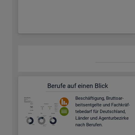
Be­ru­fe auf einen Blick
Be­schäf­ti­gung, Brut­to­ar­
beits­ent­gel­te und Fach­kräf­
te­be­darf für Deutsch­land,
Län­der und Agen­tur­be­zir­ke
nach Be­ru­fen.