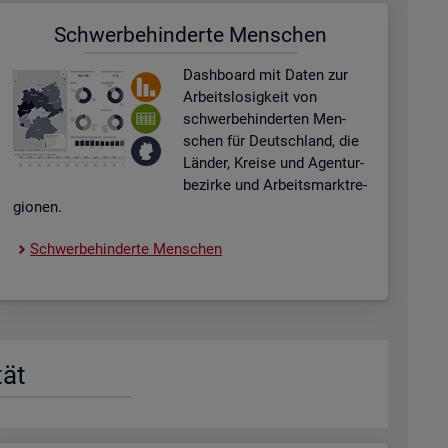
Schwer­be­hin­der­te Men­schen
Dash­board
mit Daten zur
Ar­beits­lo­sig­keit von
schwer­be­hin­der­ten Men­
schen für Deutsch­land, die
Län­der, Krei­se und Agen­tur­
be­zir­ke und Ar­beits­markt­re­
gio­nen.
Schwer­be­hin­der­te Men­schen
tät