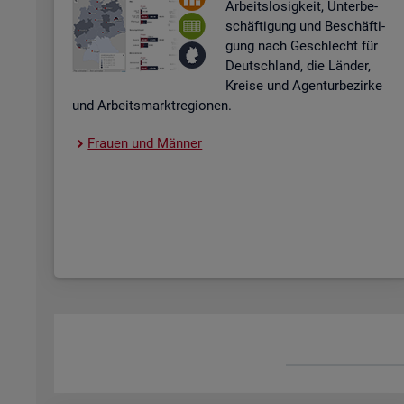
Ar­beits­lo­sig­keit, Un­ter­be­
schäf­ti­gung und Be­schäf­ti­
gung nach Ge­schlecht für
Deutsch­land, die Län­der,
Krei­se und Agen­tur­be­zir­ke
und Ar­beits­markt­re­gio­nen.
Frau­en und Män­ner