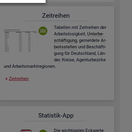
Zeit­rei­hen
Ta­bel­len mit Zeit­rei­hen der
Ar­beits­lo­sig­keit,
Un­ter­be­
schäf­ti­gung
, ge­mel­de­te
Ar­
beits­stel­len
und Be­schäf­ti­
gung für Deutsch­land, Län­
der, Krei­se, Agen­tur­be­zir­ke
und Ar­beits­markt­re­gio­nen.
Zeit­rei­hen
Sta­tis­tik-App
Die wich­tigs­ten Eck­wer­te