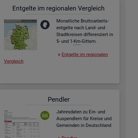
Ent­gel­te im re­gio­na­len Ver­gleich
Mo­nat­li­che Brut­to­ar­beits­
ent­gel­te nach Land- und
Stadt­krei­sen dif­fe­ren­ziert in
5- und 1-
Km
-Git­tern.
Ent­gel­te im re­gio­na­len
Ver­gleich
Pend­ler
Jah­res­da­ten zu Ein- und
Aus­pend­lern für Krei­se und
Ge­mein­den in Deutsch­land