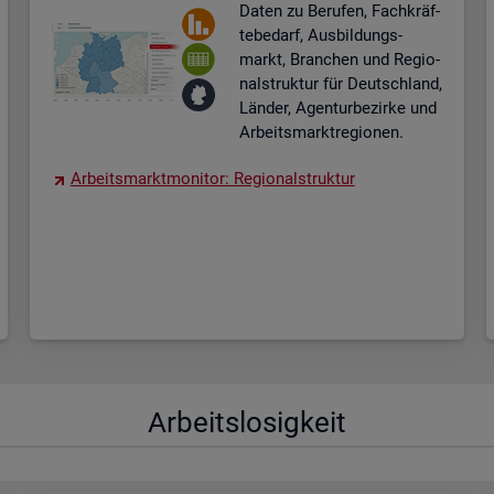
Daten zu Be­ru­fen, Fach­kräf­
te­be­darf, Aus­bil­dungs­
markt, Bran­chen und Re­gio­
nal­struk­tur für Deutsch­land,
Län­der, Agen­tur­be­zir­ke und
Ar­beits­markt­re­gio­nen.
Ar­beits­markt­mo­ni­tor: Re­gio­nal­struk­tur
Ar­beits­lo­sig­keit