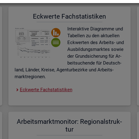
Eck­wer­te Fach­sta­tis­ti­ken
In­ter­ak­ti­ve Dia­gram­me und
Ta­bel­len zu den ak­tu­el­len
Eck­wer­ten des Ar­beits- und
Aus­bil­dungs­mark­tes sowie
der Grund­si­che­rung für Ar­
beit­su­chen­de für Deutsch­
land, Län­der, Krei­se, Agen­tur­be­zir­ke und Ar­beits­
markt­re­gio­nen.
Eck­wer­te Fach­sta­tis­ti­ken
Ar­beits­markt­mo­ni­tor: Re­gio­nal­struk­
tur