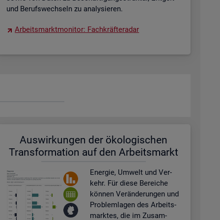
und Be­rufs­wech­seln zu ana­ly­sie­ren.
Ar­beits­markt­mo­ni­tor: Fach­kräf­te­ra­dar
Aus­wir­kun­gen der öko­lo­gi­schen
Trans­for­ma­ti­on auf den Ar­beits­markt
En­er­gie, Um­welt und Ver­
kehr. Für diese Be­rei­che
kön­nen Ver­än­de­run­gen und
Pro­blem­la­gen des Ar­beits­
mark­tes, die im Zu­sam­