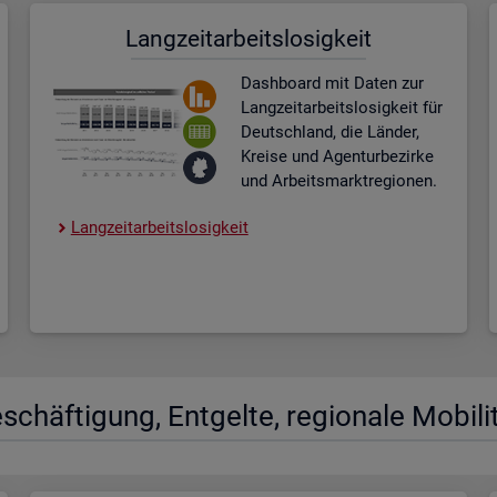
Lang­zeit­ar­beits­lo­sig­keit
Dash­board
mit Daten zur
Lang­zeit­ar­beits­lo­sig­keit für
Deutsch­land, die Län­der,
Krei­se und Agen­tur­be­zir­ke
und Ar­beits­markt­re­gio­nen.
Lang­zeit­ar­beits­lo­sig­keit
­schäf­ti­gung, Ent­gel­te, re­gio­na­le Mo­bi­li­