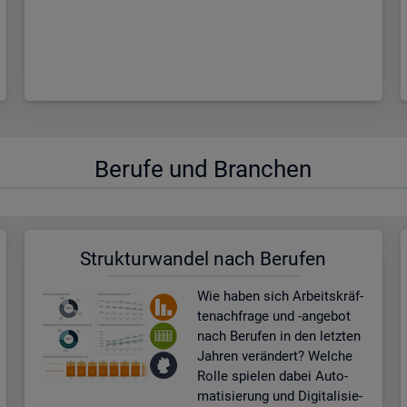
Be­ru­fe und Bran­chen
Struk­tur­wan­del nach Be­ru­fen
Wie haben sich Ar­beits­kräf­
te­nach­fra­ge und -an­ge­bot
nach Be­ru­fen in den letz­ten
Jah­ren ver­än­dert? Wel­che
Rolle spie­len dabei Au­to­
ma­ti­sie­rung und Di­gi­ta­li­sie­