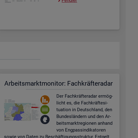
Pend­ler
Ar­beits­markt­mo­ni­tor: Fach­kräf­te­ra­dar
Der Fach­kräf­te­ra­dar er­mög­
licht es, die Fach­kräf­te­si­
tua­ti­on in Deutsch­land, den
Bun­des­län­dern und den Ar­
beits­markt­re­gio­nen an­hand
von Eng­pas­sin­di­ka­to­ren
sowie von Daten zu Be­schäf­ti­gungs­struk­tur, Ent­gelt