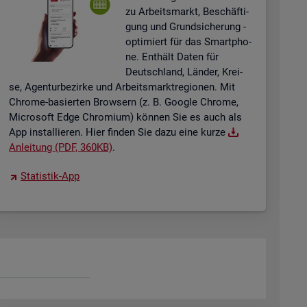
zu Ar­beits­markt, Be­schäf­ti­
gung und Grund­si­che­rung -
op­ti­miert für das Smart­pho­
ne. Ent­hält Daten für
Deutsch­land, Län­der, Krei­
se, Agen­tur­be­zir­ke und Ar­beits­markt­re­gio­nen. Mit
Chro­me-ba­sier­ten Brow­sern (z. B. Goog­le Chro­me,
Mi­cro­soft Edge Chro­mi­um) kön­nen Sie es auch als
App in­stal­lie­ren. Hier fin­den Sie dazu eine kurze
An­lei­tung (PDF, 360KB)
.
Sta­tis­tik-App