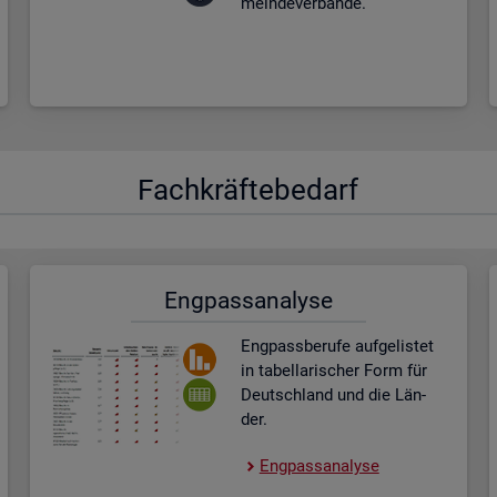
mein­de­ver­bän­de.
Fach­kräf­te­be­darf
Eng­pass­ana­ly­se
Eng­pass­be­ru­fe auf­ge­lis­tet
in ta­bel­la­ri­scher Form für
Deutsch­land und die Län­
der.
Eng­pass­ana­ly­se