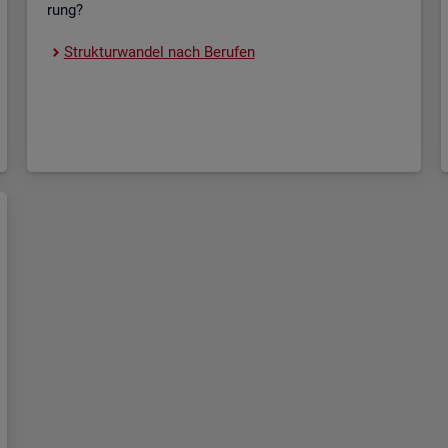
rung?
Struk­tur­wan­del nach Be­ru­fen