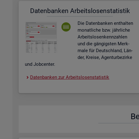
Da­ten­ban­ken Ar­beits­lo­sen­sta­tis­tik
Die Da­ten­ban­ken ent­hal­ten
mo­nat­li­che bzw. jähr­li­che
Ar­beits­lo­sen­kenn­zah­len
und die gän­gigs­ten Merk­
ma­le für Deutsch­land, Län­
der, Krei­se, Agen­tur­be­zir­ke
und Job­cen­ter.
Da­ten­ban­ken zur Ar­beits­lo­sen­sta­tis­tik
Be