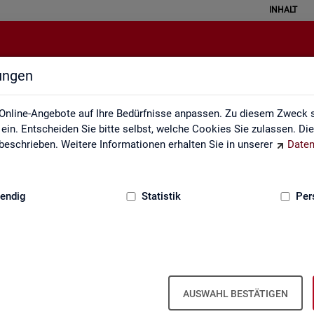
INHALT
lungen
Interaktive Statistiken
Online-Angebote auf Ihre Bedürfnisse anpassen. Zu diesem Zweck s
in. Entscheiden Sie bitte selbst, welche Cookies Sie zulassen. Di
eschrieben. Weitere Informationen erhalten Sie in unserer
Daten
:
GRUNDLAGEN
endig
Statistik
Per
Ar­beits­markt im Über­blick
AUSWAHL BESTÄTIGEN