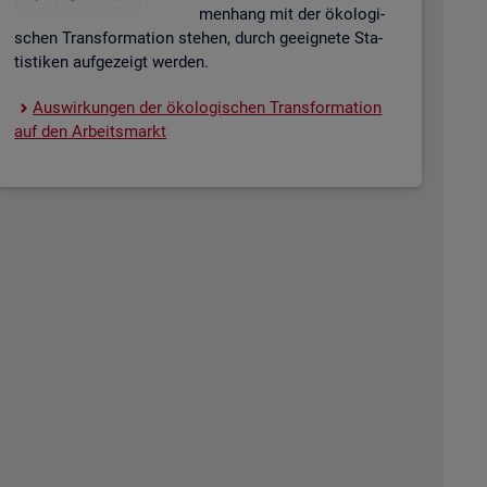
men­hang mit der öko­lo­gi­
schen Trans­for­ma­ti­on ste­hen, durch ge­eig­ne­te Sta­
tis­ti­ken auf­ge­zeigt wer­den.
Aus­wir­kun­gen der öko­lo­gi­schen Trans­for­ma­ti­on
auf den Ar­beits­markt