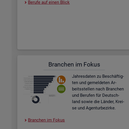
Be­ru­fe auf einen Blick
Bran­chen im Fokus
Jah­res­da­ten zu Be­schäf­tig­
ten und ge­mel­de­ten Ar­
beits­stel­len nach Bran­chen
und Be­ru­fen für Deutsch­
land sowie die Län­der, Krei­
se und Agen­tur­be­zir­ke.
Bran­chen im Fokus