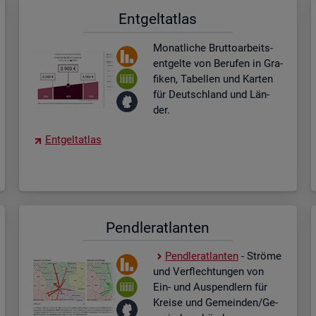
Ent­gel­t­at­las
Mo­nat­li­che Brut­to­ar­beits­
ent­gel­te von Be­ru­fen in Gra­
fi­ken, Ta­bel­len und Kar­ten
für Deutsch­land und Län­
der.
Ent­gel­t­at­las
Pend­ler­at­lan­ten
Pend­ler­at­lan­ten
- Strö­me
und Ver­flech­tun­gen von
Ein- und Aus­pend­lern für
Krei­se und Ge­mein­den/Ge­