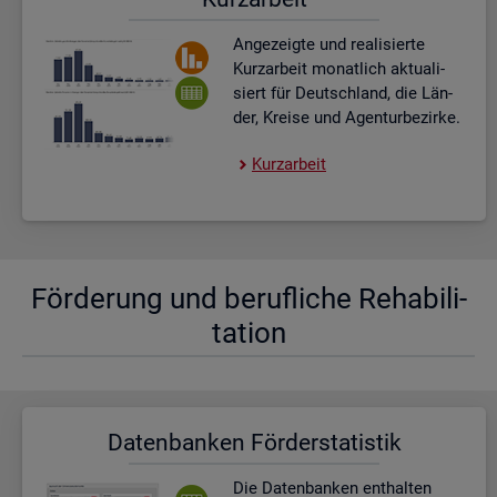
An­ge­zeig­te und rea­li­sier­te
Kurz­ar­beit mo­nat­lich ak­tua­li­
siert für Deutsch­land, die Län­
der, Krei­se und Agen­tur­be­zir­ke.
Kurz­ar­beit
För­de­rung und be­ruf­li­che Re­ha­bi­li­
ta­ti­on
Da­ten­ban­ken För­der­sta­tis­tik
Die Da­ten­ban­ken ent­hal­ten