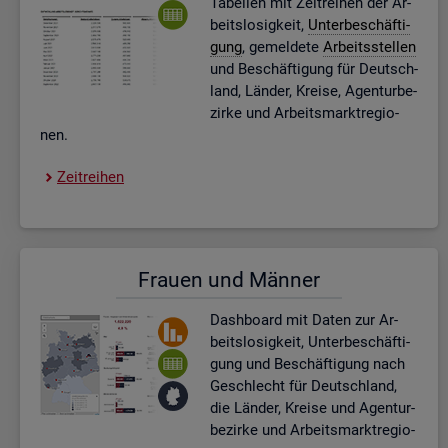
Ta­bel­len mit Zeit­rei­hen der Ar­
beits­lo­sig­keit,
Un­ter­be­schäf­ti­
gung
, ge­mel­de­te
Ar­beits­stel­len
und Be­schäf­ti­gung für Deutsch­
land, Län­der, Krei­se, Agen­tur­be­
zir­ke und Ar­beits­markt­re­gio­
nen.
Zeit­rei­hen
Frau­en und Män­ner
Dash­board
mit Daten zur Ar­
beits­lo­sig­keit, Un­ter­be­schäf­ti­
gung und Be­schäf­ti­gung nach
Ge­schlecht für Deutsch­land,
die Län­der, Krei­se und Agen­tur­
be­zir­ke und Ar­beits­markt­re­gio­