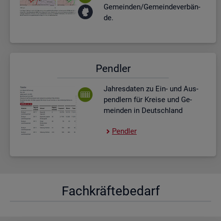
Ge­mein­den/Ge­mein­de­ver­bän­
de.
Pend­ler
Jah­res­da­ten zu Ein- und Aus­
pend­lern für Krei­se und Ge­
mein­den in Deutsch­land
Pend­ler
Fach­kräf­te­be­darf