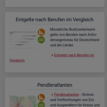
Ent­gel­te nach Be­ru­fen im Ver­gleich
Mo­nat­li­che Brut­to­ar­beits­ent­
gel­te von Be­ru­fen nach An­for­
de­rungs­ni­veau für Deutsch­land
und die Län­der.
Ent­gel­te nach Be­ru­fen im
Ver­gleich
Pend­ler­at­lan­ten
Pend­ler­at­lan­ten
- Strö­me
und Ver­flech­tun­gen von Ein-
und Aus­pend­lern für Krei­se und