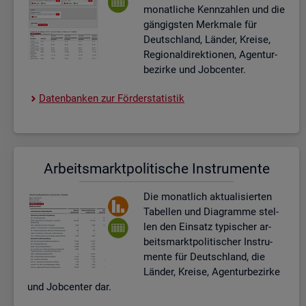
mo­nat­li­che Kenn­zah­len und die
gän­gigs­ten Merk­ma­le für
Deutsch­land, Län­der, Krei­se,
Re­gio­nal­di­rek­tio­nen, Agen­tur­
be­zir­ke und Job­cen­ter.
Da­ten­ban­ken zur För­der­sta­tis­tik
Ar­beits­markt­po­li­ti­sche In­stru­men­te
Die mo­nat­lich ak­tua­li­sier­ten
Ta­bel­len und Dia­gram­me stel­
len den Ein­satz ty­pi­scher ar­
beits­markt­po­li­ti­scher In­stru­
men­te für Deutsch­land, die
Län­der, Krei­se, Agen­tur­be­zir­ke
und Job­cen­ter dar.