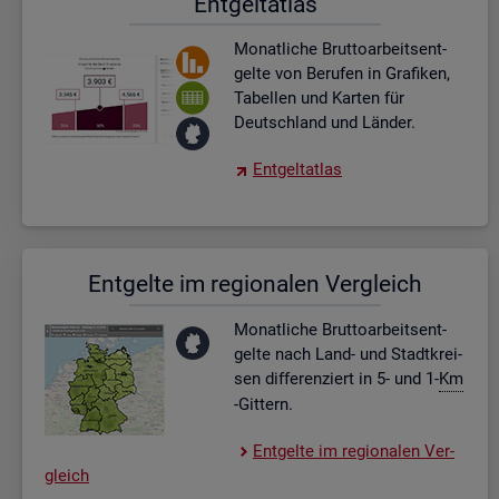
Ent­gel­t­at­las
Mo­nat­li­che Brut­to­ar­beits­ent­
gel­te von Be­ru­fen in Gra­fi­ken,
Ta­bel­len und Kar­ten für
Deutsch­land und Län­der.
Ent­gel­t­at­las
Ent­gel­te im re­gio­na­len Ver­gleich
Mo­nat­li­che Brut­to­ar­beits­ent­
gel­te nach Land- und Stadt­krei­
sen dif­fe­ren­ziert in 5- und 1-
Km
-Git­tern.
Ent­gel­te im re­gio­na­len Ver­
gleich