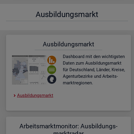
Aus­bil­dungs­markt
Aus­bil­dungs­markt
Dash­board
mit den wich­tigs­ten
Daten zum Aus­bil­dungs­markt
für Deutsch­land, Län­der, Krei­se,
Agen­tur­be­zir­ke und Ar­beits­
markt­re­gio­nen.
Aus­bil­dungs­markt
Ar­beits­markt­mo­ni­tor: Aus­bil­dungs­
markt­ra­dar