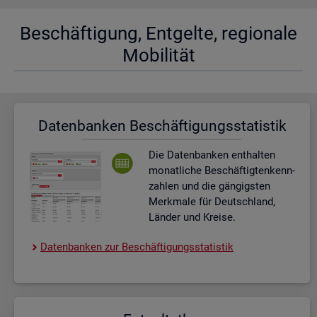
Be­schäf­ti­gung, Ent­gel­te, re­gio­na­le
Mo­bi­li­tät
Da­ten­ban­ken Be­schäf­ti­gungs­sta­tis­tik
Die Da­ten­ban­ken ent­hal­ten
mo­nat­li­che Be­schäf­tig­ten­kenn­
zah­len und die gän­gigs­ten
Merk­ma­le für Deutsch­land,
Län­der und Krei­se.
Da­ten­ban­ken zur Be­schäf­ti­gungs­sta­tis­tik