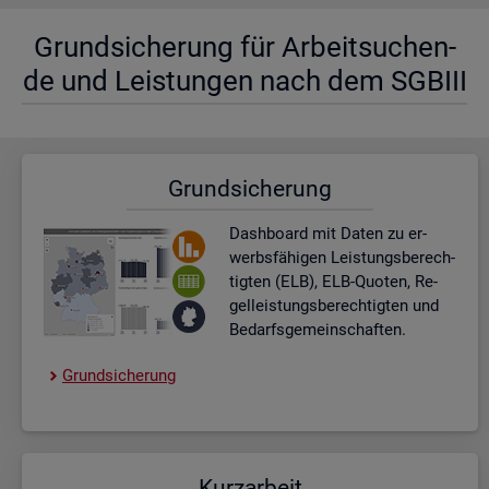
Grund­si­che­rung für Ar­beit­su­chen­
de und Leis­tun­gen nach dem SGBIII
Grund­si­che­rung
Dash­board
mit Daten zu er­
werbs­fä­hi­gen Leis­tungs­be­rech­
tig­ten (ELB), ELB-Quo­ten, Re­
gel­leis­tungs­be­rech­tig­ten und
Be­darfs­ge­mein­schaf­ten.
Grund­si­che­rung
Kurz­ar­beit