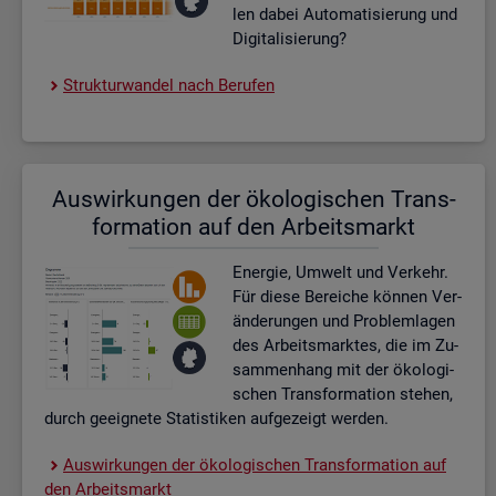
len dabei Au­to­ma­ti­sie­rung und
Di­gi­ta­li­sie­rung?
Struk­tur­wan­del nach Be­ru­fen
Aus­wir­kun­gen der öko­lo­gi­schen Trans­
for­ma­ti­on auf den Ar­beits­markt
En­er­gie, Um­welt und Ver­kehr.
Für diese Be­rei­che kön­nen Ver­
än­de­run­gen und Pro­blem­la­gen
des Ar­beits­mark­tes, die im Zu­
sam­men­hang mit der öko­lo­gi­
schen Trans­for­ma­ti­on ste­hen,
durch ge­eig­ne­te Sta­tis­ti­ken auf­ge­zeigt wer­den.
Aus­wir­kun­gen der öko­lo­gi­schen Trans­for­ma­ti­on auf
den Ar­beits­markt