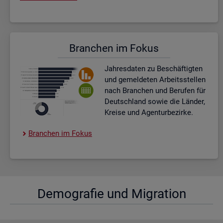
Bran­chen im Fokus
Jah­res­da­ten zu Be­schäf­tig­ten
und ge­mel­de­ten Ar­beits­stel­len
nach Bran­chen und Be­ru­fen für
Deutsch­land sowie die Län­der,
Krei­se und Agen­tur­be­zir­ke.
Bran­chen im Fokus
De­mo­gra­fie und Mi­gra­ti­on