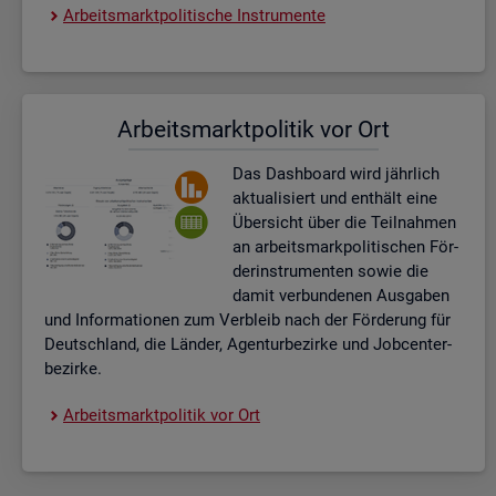
Ar­beits­markt­po­li­ti­sche In­stru­men­te
Ar­beits­markt­po­li­tik vor Ort
Das Da­sh­board wird jähr­lich
ak­tua­li­siert und ent­hält eine
Über­sicht über die Teil­nah­men
an ar­beits­mark­po­li­ti­schen För­
der­instru­men­ten sowie die
damit ver­bun­de­nen Aus­ga­ben
und In­for­ma­tio­nen zum Ver­bleib nach der För­de­rung für
Deutsch­land, die Län­der, Agen­tur­be­zir­ke und Job­cent­er­
be­zir­ke.
Ar­beits­markt­po­li­tik vor Ort