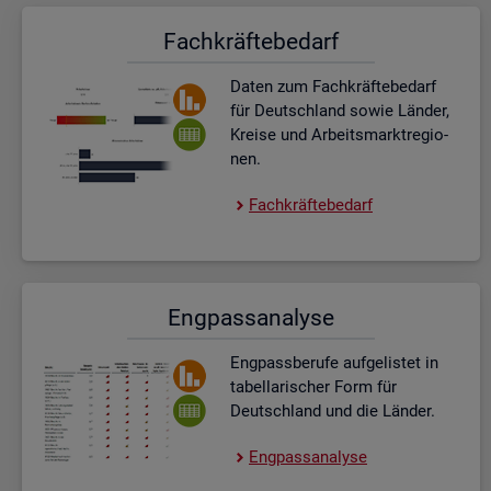
Fach­kräf­te­be­darf
Daten zum Fach­kräf­te­be­darf
für Deutsch­land sowie Län­der,
Krei­se und Ar­beits­markt­re­gio­
nen.
Fach­kräf­te­be­darf
Eng­pass­ana­ly­se
Eng­pass­be­ru­fe auf­ge­lis­tet in
ta­bel­la­ri­scher Form für
Deutsch­land und die Län­der.
Eng­pass­ana­ly­se