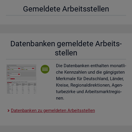
Ge­mel­de­te Ar­beits­stel­len
Da­ten­ban­ken ge­mel­de­te Ar­beits­
stel­len
Die Da­ten­ban­ken ent­hal­ten mo­nat­li­
che Kenn­zah­len und die gän­gigs­ten
Merk­ma­le für Deutsch­land, Län­der,
Krei­se, Re­gio­nal­di­rek­tio­nen, Agen­
tur­be­zir­ke und Ar­beits­markt­re­gio­
nen.
Da­ten­ban­ken zu ge­mel­de­ten Ar­beits­stel­len