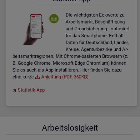
Die wich­tigs­ten Eck­wer­te zu
Ar­beits­markt, Be­schäf­ti­gung
und Grund­si­che­rung - op­ti­miert
für das Smart­pho­ne. Ent­hält
Daten für Deutsch­land, Län­der,
Krei­se, Agen­tur­be­zir­ke und Ar­
beits­markt­re­gio­nen. Mit Chro­me-ba­sier­ten Brow­sern (z.
B. Goog­le Chro­me, Mi­cro­soft Edge Chro­mi­um) kön­nen
Sie es auch als App in­stal­lie­ren. Hier fin­den Sie dazu
eine kurze
An­lei­tung (PDF, 360KB)
.
Sta­tis­tik-App
Ar­beits­lo­sig­keit