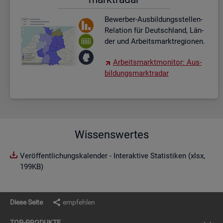
Be­wer­ber-Aus­bil­dungs­stel­len-
Re­la­ti­on für Deutsch­land, Län­
der und Ar­beits­markt­re­gio­nen.
Ar­beits­markt­mo­ni­tor: Aus­
bil­dungs­markt­ra­dar
Wissenswertes
Veröffentlichungskalender - Interaktive Statistiken (xlsx,
199KB)
Diese Seite
empfehlen
TOP-PRO­DUK­TE