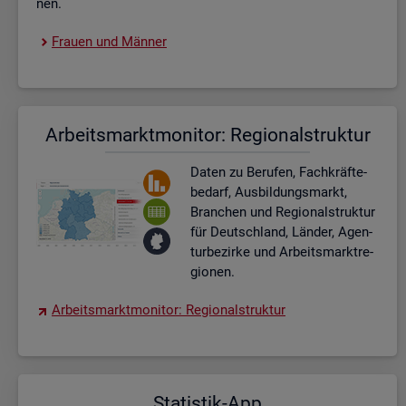
nen.
Frau­en und Män­ner
Ar­beits­markt­mo­ni­tor: Re­gio­nal­struk­tur
Daten zu Be­ru­fen, Fach­kräf­te­
be­darf, Aus­bil­dungs­markt,
Bran­chen und Re­gio­nal­struk­tur
für Deutsch­land, Län­der, Agen­
tur­be­zir­ke und Ar­beits­markt­re­
gio­nen.
Ar­beits­markt­mo­ni­tor: Re­gio­nal­struk­tur
Sta­tis­tik-App