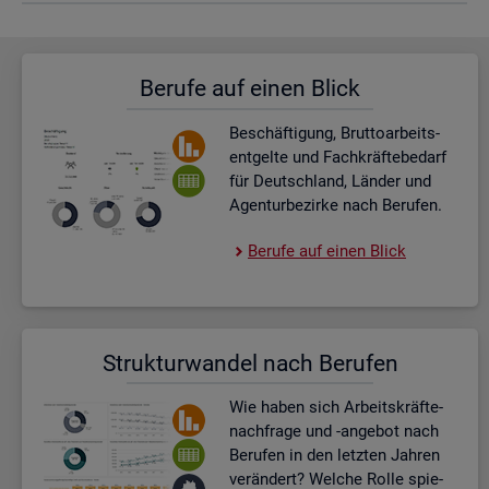
Be­ru­fe auf einen Blick
Be­schäf­ti­gung, Brut­to­ar­beits­
ent­gel­te und Fach­kräf­te­be­darf
für Deutsch­land, Län­der und
Agen­tur­be­zir­ke nach Be­ru­fen.
Be­ru­fe auf einen Blick
Struk­tur­wan­del nach Be­ru­fen
Wie haben sich Ar­beits­kräf­te­
nach­fra­ge und -an­ge­bot nach
Be­ru­fen in den letz­ten Jah­ren
ver­än­dert? Wel­che Rolle spie­