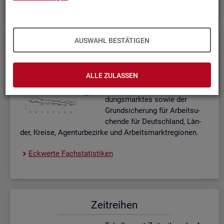
AUSWAHL BESTÄTIGEN
Eck­wer­te Fach­sta­tis­ti­ken
In­ter­ak­ti­ve Dia­gram­me und Ta­
ALLE ZULASSEN
bel­len zu den ak­tu­el­len Eck­
wer­ten des Ar­beits- und Aus­bil­
dungs­mark­tes sowie der
Grund­si­che­rung für Ar­beit­su­
chen­de für Deutsch­land, Län­
der, Krei­se, Agen­tur­be­zir­ke und Ar­beits­markt­re­gio­nen.
Eck­wer­te Fach­sta­tis­ti­ken
Zeit­rei­hen