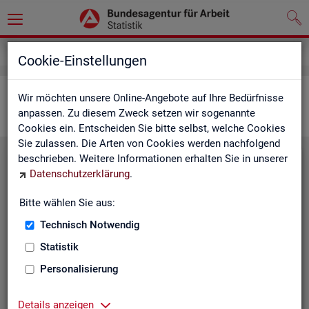
Statistiken
Interaktive Statistiken
Cookie-Einstellungen
Ar­beits­markt im Über­blick
Wir möchten unsere Online-Angebote auf Ihre Bedürfnisse
anpassen. Zu diesem Zweck setzen wir sogenannte
Cookies ein. Entscheiden Sie bitte selbst, welche Cookies
Sie zulassen. Die Arten von Cookies werden nachfolgend
beschrieben. Weitere Informationen erhalten Sie in unserer
Eck­wer­te Ar­beits­markt
Datenschutzerklärung
.
Mo­nats­ak­tu­el­le Daten zu Ar­
Bitte wählen Sie aus:
beits­lo­sig­keit,
Ar­beits­stel­len
,
Technisch Notwendig
Be­schäf­ti­gung und Grund­si­che­
rung für Deutsch­land, Län­der,
Statistik
Krei­se, Agen­tur­be­zir­ke und Ar­
Personalisierung
beits­markt­re­gio­nen.
Eck­wer­te Ar­beits­markt
Details anzeigen