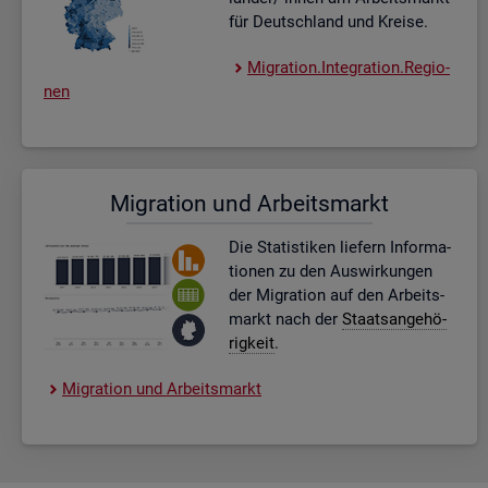
für Deutsch­land und Krei­se.
Mi­gra­ti­on.In­te­gra­ti­on.Re­gio­
nen
Mi­gra­ti­on und Ar­beits­markt
Die Sta­tis­ti­ken lie­fern In­for­ma­
tio­nen zu den Aus­wir­kun­gen
der Mi­gra­ti­on auf den Ar­beits­
markt nach der
Staats­an­ge­hö­
rig­keit
.
Mi­gra­ti­on und Ar­beits­markt