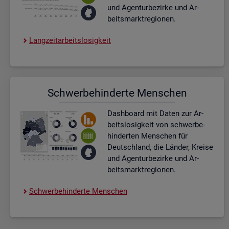
und Agen­tur­be­zir­ke und Ar­
beits­markt­re­gio­nen.
Lang­zeit­ar­beits­lo­sig­keit
Schwer­be­hin­der­te Men­schen
Dash­board
mit Daten zur Ar­
beits­lo­sig­keit von schwer­be­
hin­der­ten Men­schen für
Deutsch­land, die Län­der, Krei­se
und Agen­tur­be­zir­ke und Ar­
beits­markt­re­gio­nen.
Schwer­be­hin­der­te Men­schen