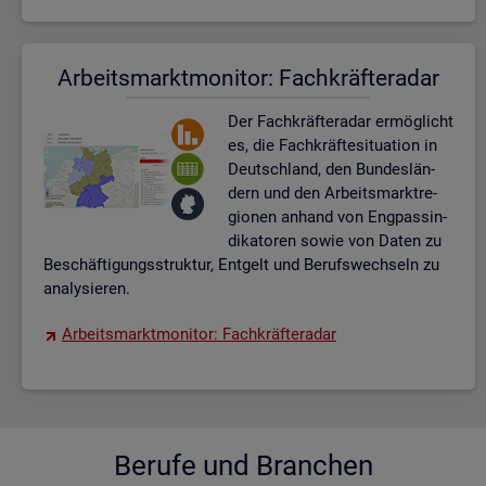
Ar­beits­markt­mo­ni­tor: Fach­kräf­te­ra­dar
Der Fach­kräf­te­ra­dar er­mög­licht
es, die Fach­kräf­te­si­tua­ti­on in
Deutsch­land, den Bun­des­län­
dern und den Ar­beits­markt­re­
gio­nen an­hand von Eng­pas­sin­
di­ka­to­ren sowie von Daten zu
Be­schäf­ti­gungs­struk­tur, Ent­gelt und Be­rufs­wech­seln zu
ana­ly­sie­ren.
Ar­beits­markt­mo­ni­tor: Fach­kräf­te­ra­dar
Be­ru­fe und Bran­chen