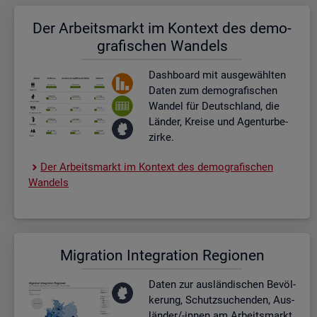
Der Ar­beits­markt im Kon­text des de­mo­
gra­fi­schen Wan­dels
Dash­board
mit aus­ge­wähl­ten
Daten zum de­mo­gra­fi­schen
Wan­del für Deutsch­land, die
Län­der, Krei­se und Agen­tur­be­
zir­ke.
Der Ar­beits­markt im Kon­text des de­mo­gra­fi­schen
Wan­dels
Mi­gra­ti­on In­te­gra­ti­on Re­gio­nen
Daten zur aus­län­di­schen Be­völ­
ke­rung, Schutz­su­chen­den, Aus­
län­der/-innen am Ar­beits­markt