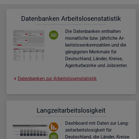
Da­ten­ban­ken Ar­beits­lo­sen­sta­tis­tik
Die Da­ten­ban­ken ent­hal­ten
mo­nat­li­che bzw. jähr­li­che Ar­
beits­lo­sen­kenn­zah­len und die
gän­gigs­ten Merk­ma­le für
Deutsch­land, Län­der, Krei­se,
Agen­tur­be­zir­ke und Job­cen­ter.
Da­ten­ban­ken zur Ar­beits­lo­sen­sta­tis­tik
Lang­zeit­ar­beits­lo­sig­keit
Dash­board
mit Daten zur Lang­
zeit­ar­beits­lo­sig­keit für
Deutsch­land, die Län­der, Krei­se